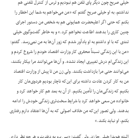
خیلی صریح چون دیگر پای تلفن هم نبودیم و ترس از کنترل تلفنی هم
نداشتم، به او خیلی صریح گفتم که «من می‌خواهم به شما این اخطار را
بکنم که حتی اگر اعلیحضرت همایونی هم به شخص من دستور اجرای
چنین کاری را بدهند اطاعت نخواهم کرد.» و به خاطر گفت‌وگوی خیلی
تندی که با او داشتم به او یادآور شدم که زور آن‌ها به من نمی‌رسد. گفتم:
«من با این زندگی نسبتاً محقری کار وزارت اقتصاد خودم را شروع کردم و
این زندگی‌ام درش تغییری ایجاد نشده. و آن‌ها می‌توانند مرا بیکار بکنند،
می‌توانند حتی مرا بازداشت بکنند. ولی زن من تا پیش از وزارت اقتصاد
من به کار کردن عادت داشته برای این‌که ناچار بودیم هردوی‌مان کار
بکنیم که زندگی‌مان را تأمین بکنیم. از آن به بعد هم کار خواهد کرد و
خانواده من سعی خواهد کرد با شرایط سخت‌تری زندگی خودش را ادامه
بدهند. ولی تصور این‌که من خلاف اصولی که به آن‌ها اعتقاد دارم رفتاری
بکنم، او نباید بکند.»
البته هویدا خیلی جا زد. ولی گفت: «پس برو به دفترت و هر چه نظر داری