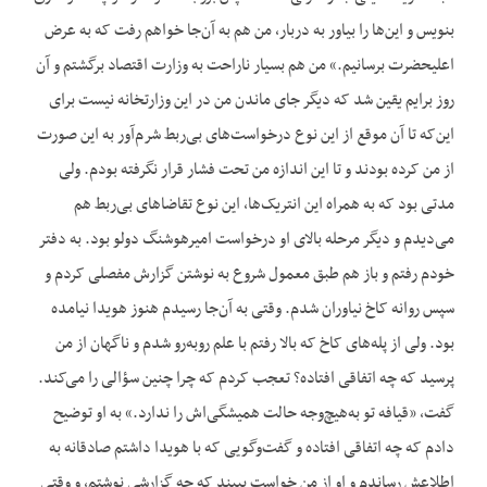
بنویس و این‌ها را بیاور به دربار، من هم به آن‌جا خواهم رفت که به عرض
اعلیحضرت برسانیم.» من هم بسیار ناراحت به وزارت اقتصاد برگشتم و آن
روز برایم یقین شد که دیگر جای ماندن من در این وزارتخانه نیست برای
این‌که تا آن موقع از این نوع درخواست‌های بی‌ربط شرم‌آور به این صورت
از من کرده بودند و تا این اندازه من تحت فشار قرار نگرفته بودم. ولی
مدتی بود که به همراه این انتریک‌ها، این نوع تقاضاهای بی‌ربط هم
می‌دیدم و دیگر مرحله بالای او درخواست امیرهوشنگ دولو بود. به دفتر
خودم رفتم و باز هم طبق معمول شروع به نوشتن گزارش مفصلی کردم و
سپس روانه کاخ نیاوران شدم. وقتی به آن‌جا رسیدم هنوز هویدا نیامده
بود. ولی از پله‌های کاخ که بالا رفتم با علم روبه‌رو شدم و ناگهان از من
پرسید که چه اتفاقی افتاده؟ تعجب کردم که چرا چنین سؤالی را می‌کند.
گفت، «قیافه تو به‌هیچ‌وجه حالت همیشگی‌اش را ندارد.» به او توضیح
دادم که چه اتفاقی افتاده و گفت‌وگویی که با هویدا داشتم صادقانه به
اطلاعش رساندم و او از من خواست ببیند که چه گزارشی نوشتم، و وقتی