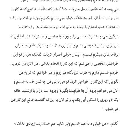
روز بعد که یک پنجشنبه‌ای بود خوب خاطرم هست، هویدا از من
می‌پرسید که عکس‌العمل من چیست؟ گفتم که متأسفانه هیچ‌گونه کاری
من برای این آقای امیرهوشنگ دولو نمی‌توانم بکنم چون مقررات برای فرد
نوشته نشده و ایشان با توجه به مقررات موجود مانند هر واردکننده
دیگری می‌توانند یک جنسی را بیاورند یا جنسی را صادر بکنند. اما این‌که
من برای ایشان تبعیضی بکنم و امتیازی قائل بشوم دیگر قادر به اجرای
برنامه‌های دیگرم نیستم. ایشان خیلی اصرار کردند گفتند، من از تو این
خواهش شخصی را می‌کنم که این‌کار را انجام بدهی. من الان در اتومبیل
خودم هستم دارم به طرف فرودگاه می‌روم و می‌خواهم که تو به من
بگویی که این‌کار را خواهی کرد. تو می‌دانی من چه‌قدر خسته هستم و
الان می‌خواهم بروم آن‌جا هواپیما بگیرم و بروم سد دز و با ارتشبد خاتم
یک دو روزی را اسکی آبی بکنم. و تو الان با این نه گفتنت مانع این‌کار من
می‌شوی.»
گفتم: «من خیلی متأسف هستم ولی شاید هم حساسیت زیادی نداشته