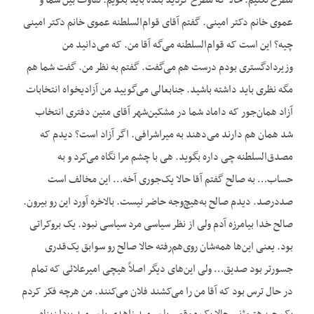
مطرح نکنیم. حالا که مطرح کردید بنده باید بگویم. تفاوت بین شما و
عموی خانم دکتر امینی. گفتم آقای قوام‌السلطنه عموی خانم دکتر امینی
چیه؟ این است که قوام‌السلطنه می‌گه آقا من. که می‌دانید من
وزیردادگستری بودم درست هم می‌گفت. گفتم به نظر من. گفت شما هم
مگه نظری باید داشته باشید. جنابعالی می‌گویید من آزادیخواه انتخابات
آزاد همان‌جور که داماد شما در مشکین‌شهر آقای متین دفتری انتخاب
شد همان هم دارند می‌دهند به میراشرافی. اگر آزاد است؟ دیدم که
مصدق‌السلطنه چی داره بگوید. هی با چشم مرا نگاه می‌کرد و به
حساب… به صالح گفتم آقا حالا یک‌جوری آخه… این مخالف است
صددرصد. دیدم صالح به‌هیچ‌وجه حاضر نیست. بالاخره آورد این رو بیرون.
صالح خدا بیامرزه آدم ولی از نظر سیاسی مرد سیاسی نبود. یک بروکراتی
بود. یعنی این‌ها همه‌شان روی‌هم‌رفته حالا صالح رو سوابق یک‌قدری
جسورتر بود صدیق… ولی این‌های دیگر اصلاً هیچی امیرعلائی که تمام
در حال ترس بود که آقا من را می‌کشند فلان می‌کنند. من هرچه فکر کردم