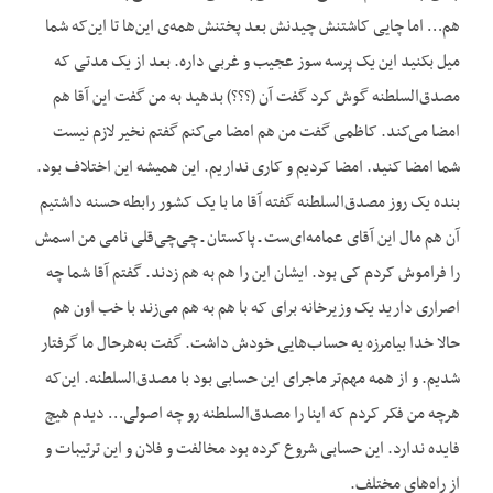
هم… اما چایی کاشتنش چیدنش بعد پختنش همه‌ی این‌ها تا این‌که شما
میل بکنید این یک پرسه سوز عجیب و غربی داره. بعد از یک مدتی که
مصدق‌السلطنه گوش کرد گفت آن (؟؟؟) بدهید به من گفت این آقا هم
امضا می‌کند. کاظمی گفت من هم امضا می‌کنم گفتم نخیر لازم نیست
شما امضا کنید. امضا کردیم و کاری نداریم. این همیشه این اختلاف بود.
بنده یک روز مصدق‌السلطنه گفته آقا ما با یک کشور رابطه حسنه داشتیم
آن هم مال این آقای عمامه‌ای‌ست ـ پاکستان ـ چی‌چی‌قلی نامی من اسمش
را فراموش کردم کی بود. ایشان این را هم به هم زدند. گفتم آقا شما چه
اصراری دارید یک وزیرخانه برای که با هم به هم می‌زند با خب اون هم
حالا خدا بیامرزه یه حساب‌هایی خودش داشت. گفت به‌هرحال ما گرفتار
شدیم. و از همه مهم‌تر ماجرای این حسابی بود با مصدق‌السلطنه. این‌که
هرچه من فکر کردم که اینا را مصدق‌السلطنه رو چه اصولی… دیدم هیچ
فایده ندارد. این حسابی شروع کرده بود مخالفت و فلان و این ترتیبات و
از راه‌های مختلف.