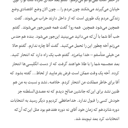
در خطر است نمی‌توانم می‌ترسم. گفتم بعد خدای نکرده لنگ تو را توی
خیابان می‌گیرند می‌شکند چون مردم را… چون الان وضع اقتصادی وضع
زندگی مردم یک طوری است که از داخل دارند خراب می‌شوند. گفت
همچین می‌شود همچین. همه رو؟ گفت همه همین‌جور می‌شوند. گفتم
خب آقا شما با آن‌که می‌دانید می‌بینید این‌جور می‌شود. بنده هم حدس
می‌زنم آخه چطور این را تحمل می‌کنید. گفت آقا چاره ندارم. گفتم حالا
من خیلی متأسفم – خدا بیامرزه. گفتم خب یک راه دارد که انتحار کنید.
بعد مجسمه شما را با طلا خواهند گرفت که از دست انگلیسی‌ها انتحار
کرده. آخه یک وقت ممکن است فرض بفرمایید از لحاظ… گفته بشود که
آقا برای خاطر مملکت من انتحار کردم. خلاصه ـ نشد و نسبت به من هم
ظنین نشد برای این‌که جانشین صالح دیدم که نه مصدق‌السلطنه جز
خودش کسی را قبول ندارد. خداحافظی کردیم و دیگر رسید به انتخابات
دوره شانزدهم که زمان خود آقای نه دوره هفدهم بود مثل این‌که آن‌که
انتخابات کرد بعد نیم‌بند شد.