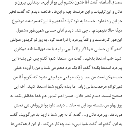
مصدق‌السلطنه گفت آقا قشون بکشیم این رو از این‌جا بیندازی بیرون و
فلان و این ترتیبات و این حرف‌ها چیه و این‌ها ـ خلاصه دیدم که گفت نخیر
جز این راه ندارد. خب ما یه ذره کوتاه آمدیم و تا این‌که سرد شد موضوع
دیگه حالا نفهمیدم… چی شد. دیدم آقای حسابی همین‌طور مشغول
این‌جور کارهاست و واقعاً پیرمرد را ناراحت کرد. یه روز تو کریدور منزلش
گفتم آقای حسابی شما اگر واقعاً نمی‌توانید با مصدق‌السلطنه همکاری
کنید خب استعفا بدهید. گفت من استعفا کنم؟ گفتم پس کی بکنه؟ این
پیرمرد استعفا بکنه؟ گفتم آقا یک مرد محترمی شما و من را آورده خیلی
خب ممکن است من بعد از یک موقعی موقعیتی بشود که بگویم آقا من
نمی‌توانم مرحمت‌عالی زیاد. اما بنده بگویم شما استعفا کنید. آخه این
صحیح نیست دیدم نخیر فلان. همین امیر تیمور هم خدا حفظش بکند یه
روز پهلو من نشسته بود این نه حالا… دیدم داره یواش‌یواش هی فحش
می‌دهد. پیرمرد فلان و… گفتم آقا به چی شما دارید بد می‌گویید. گفت
به این. گفتم اه. گفت شما نمی‌دانید چه‌کار می‌کند. از این قرعه‌کشی‌ها