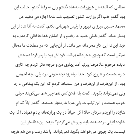
مطلبی که البته من هیچ‌وقت به شاه نگفتم ولی به رفقا گفتم. جالب این
بود گفتم خب اگر وزارت کشور تصویب شد شما اجازه می‌دهید من
محمد حسین میرزای فیروز را رئیس شهربانی بکنم. گفت نه آقا شاه از این
بدش میاد. گفتم خیلی خب. ما رفتیم و از ایشان خداحافظی کردیم و به
قید این‌که این کار محرمانه می‌ماند. از آن‌جایی که در مملکت ما محال
ممکن است که چیزی محرمانه بماند. فرداش بود یا پس‌فردا صبحش
دیدم مرحوم غلامرضا پیرنیا آمد پهلوی من و هرچه فکر کردم چه کاری
داره نشست و شروع کرد. خدا بیامرزه بچه خوبی بود ولی بچه احمقی
بود. از این‌طرف از آن‌طرف و من استنباط کردم که این یک پیغامی دارد
ولی نمی‌تواند بگوید. گفت بله فلان‌کس همه‌چیز شما می‌گویند خیلی
خوب هستید و این ترتیبات ولی شما شازده‌باز هستید. گفتم اولاً کدام
شازده را آوردم سرکار. حالا اگر احیاناً در یک وزارتخانه یادم نمیاد ـ اگه یک
شازده لایقی بوده بنده باید بیرونش می‌کردم؟ دیدم این مطلبش این
نیست. یک چیزی می‌خواهد بگوید نمی‌تواند. پا شد رفت و من هم هرچه