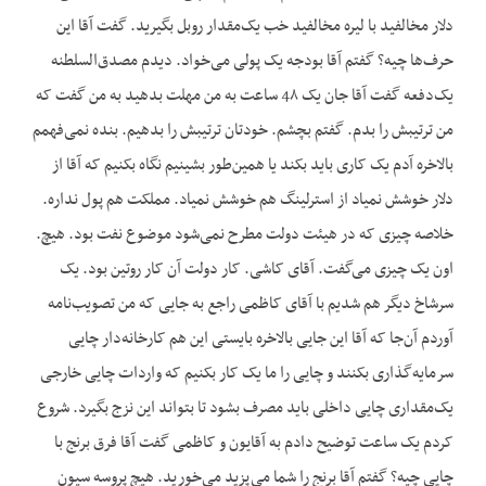
دلار مخالفید با لیره مخالفید خب یک‌مقدار روبل بگیرید. گفت آقا این
حرف‌ها چیه؟ گفتم آقا بودجه یک پولی می‌خواد. دیدم مصدق‌السلطنه
یک‌دفعه گفت آقا جان یک 4۸ ساعت به من مهلت بدهید به من گفت که
من ترتیبش را بدم. گفتم بچشم. خودتان ترتیبش را بدهیم. بنده نمی‌فهمم
بالاخره آدم یک کاری باید بکند یا همین‌طور بشینیم نگاه بکنیم که آقا از
دلار خوشش نمیاد از استرلینگ هم خوشش نمیاد. مملکت هم پول نداره.
خلاصه چیزی که در هیئت دولت مطرح نمی‌شود موضوع نفت بود. هیچ.
اون یک چیزی می‌گفت. آقای کاشی. کار دولت آن کار روتین بود. یک
سرشاخ دیگر هم شدیم با آقای کاظمی راجع به جایی که من تصویب‌نامه
آوردم آن‌جا که آقا این جایی بالاخره بایستی این هم کارخانه‌دار چایی
سرمایه‌گذاری بکنند و چایی را ما یک کار بکنیم که واردات چایی خارجی
یک‌مقداری چایی داخلی باید مصرف بشود تا بتواند این نزج بگیرد. شروع
کردم یک ساعت توضیح دادم به آقایون و کاظمی گفت آقا فرق برنج با
چایی چیه؟ گفتم آقا برنج را شما می‌پزید می‌خورید. هیچ پروسه سیون