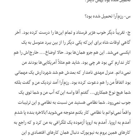
تحمیل شده بود بهش دیگر.
س- رزم‌آرا تحمیل شده بود؟
ج- تقریباً دیگر خوب هژیر فرستاد و تمام این‌ها را درست کرده بود. آخر
گاهی اوقات شاه برای این‌که یکی دیگر را از بین ببرد متوسل به یک
ایکسی می‌شد. این هم جزو همان‌ها بود. حالا اوضاع…. خارج‌اش را هم
کار ندارم کی بود هر چی بود. شاید هم مثلاً آمریکایی‌ها بودند من
نمی‌دانم. منزل مهدی نامدار که بعدش هم شد شهردارش یک مهمانی
بود اتفاقاً من را هم دعوت کرده بود. رزم‌آرا آمد نزدیک من و گفت بلکه
شما هیچ نوع همکاری… گفتم آقا واسه این‌که آب من و شما توی یک
جوب نمی‌رود. شما نظامی هستید من نسبت به نظامی و این ترتیبات
واقعاً نمی‌توانم با نظامی کار بکنم متوجه می‌شوید؟بالاخره بنده پا شدم
آمدم به اروپا. آمدم به اروپا آزموده یک تلگرافی به من کرد و که راجع به
کارهای همین بروم به نیویورک دنبال همان کارهای اقتصادی و این