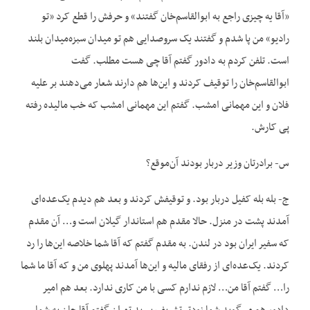
«آقا یه چیزی راجع به ابوالقاسم‌خان گفتند» و حرفش را قطع کرد «تو
رادیو» من پا شدم و گفتند یک سروصدایی هم تو میدان سبزه‌میدان بلند
است. تلفن کردم به دادور گفتم آقا چی هست مطلب. گفت
ابوالقاسم‌خان را توقیف کردند و این‌ها هم دارند شعار می‌دهند بر علیه
فلان و این مهمانی امشب. گفتم این مهمانی امشب که خب مالیده رفته
پی کارش.
س- برادرتان وزیر دربار بودند آن‌موقع؟
ج- بله بله کفیل دربار بود. و توقیفش کردند و بعد هم دیدم یک‌عده‌ای
آمدند پشت در منزل. حالا مقدم هم استاندار گیلان است و… آن مقدم
که سفیر ایران بود در لندن. به مقدم گفتم که آقا شما خلاصه این‌ها را رد
کردند. یک‌عده‌ای از رفقای مالیه و این‌ها آمدند پهلوی من و که آقا ما شما
را… گفتم آقا من… لازم ندارم کسی با من کاری ندارد. بعد هم امیر