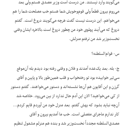
می‌گویند وارد نیستند. من درست است وزیر مصدق هستم ولی بعد
می‌روم بیرون قطعاً ولی قوم‌وخویش شما هستم خب مصلحت شما را هم
می‌خواهم. این درست نیست گفت هرچه می‌گویند دروغ است. گفتم
دروغ که می‌آیند پهلوی خود من چطور دروغ است.بالاخره ایشان وقتی
نخست‌وزیر شد من نرفتم منزلش.
س- قوام‌السلطنه؟
ج- بله. بعد یک‌عده آمدند و فلان و وقتی رفته بود دیدم بله آن‌موقع
سی‌تیر خوابیده بود تو رختخواب و قلب همین‌طور بالا و پایین و آقای
گرزن و این آقایون هم آن‌جا نشسته‌اند و دستور می‌خواهند. گفتم دستور
از کی می‌خواهید؟ الان این آدم حال ندارد از بین می‌رود. خلاصه شد
آن‌چه نباید بشود که بهش گفتم. بعد منزل خود من آوردم قایم کردم…
کار ندارم ماجرای مفصلی است. خب ما آمدیم بیرون و آقای
مصدق‌السلطنه مجدداً نخست‌وزیر شد و بنده هم منزلم مشغول تنظیم