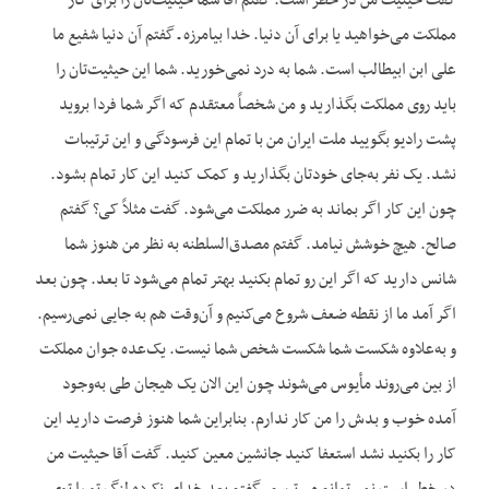
گفت حیثیت من در خطر است. گفتم آقا شما حیثیت‌تان را برای کار
مملکت می‌خواهید یا برای آن دنیا. خدا بیامرزه ـ گفتم آن دنیا شفیع ما
علی ابن ابیطالب است. شما به درد نمی‌خورید. شما این حیثیت‌تان را
باید روی مملکت بگذارید و من شخصاً معتقدم که اگر شما فردا بروید
پشت رادیو بگویید ملت ایران من با تمام این فرسودگی و این ترتیبات
نشد. یک نفر به‌جای خودتان بگذارید و کمک کنید این کار تمام بشود.
چون این کار اگر بماند به ضرر مملکت می‌شود. گفت مثلاً کی؟ گفتم
صالح. هیچ خوشش نیامد. گفتم مصدق‌السلطنه به نظر من هنوز شما
شانس دارید که اگر این رو تمام بکنید بهتر تمام می‌شود تا بعد. چون بعد
اگر آمد ما از نقطه ضعف شروع می‌کنیم و آن‌وقت هم به جایی نمی‌رسیم.
و به‌علاوه شکست شما شکست شخص شما نیست. یک‌عده جوان مملکت
از بین می‌روند مأیوس می‌شوند چون این الان یک هیجان طی به‌وجود
آمده خوب و بدش را من کار ندارم. بنابراین شما هنوز فرصت دارید این
کار را بکنید نشد استعفا کنید جانشین معین کنید. گفت آقا حیثیت من