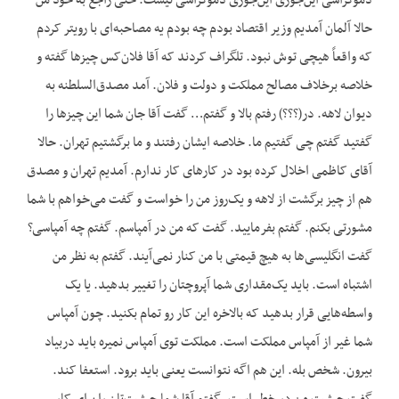
دموکراسی این‌جوری این‌جوری دموکراسی نیست. حتی راجع به خود من
حالا آلمان آمدیم وزیر اقتصاد بودم چه بودم یه مصاحبه‌ای با رویتر کردم
که واقعاً هیچی توش نبود. تلگراف کردند که آقا فلان‌کس چیزها گفته و
خلاصه برخلاف مصالح مملکت و دولت و فلان. آمد مصدق‌السلطنه به
دیوان لاهه. در(؟؟؟) رفتم بالا و گفتم… گفت آقا جان شما این چیزها را
گفتید گفتم چی گفتیم ما. خلاصه ایشان رفتند و ما برگشتیم تهران. حالا
آقای کاظمی اخلال کرده بود در کارهای کار ندارم. آمدیم تهران و مصدق
هم از چیز برگشت از لاهه و یک‌روز من را خواست و گفت می‌خواهم با شما
مشورتی بکنم. گفتم بفرمایید. گفت که من در آمپاسم. گفتم چه آمپاسی؟
گفت انگلیسی‌ها به هیچ قیمتی با من کنار نمی‌آیند. گفتم به نظر من
اشتباه است. باید یک‌مقداری شما آپروچتان را تغییر بدهید. یا یک
واسطه‌هایی قرار بدهید که بالاخره این کار رو تمام بکنید. چون آمپاس
شما غیر از آمپاس مملکت است. مملکت توی آمپاس نمیره باید دربیاد
بیرون. شخص بله. این هم اگه نتوانست یعنی باید برود. استعفا کند.