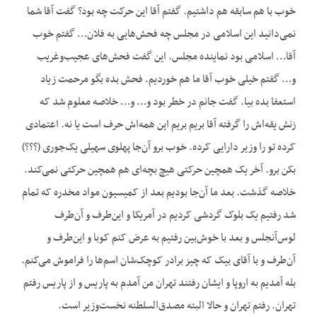
خوب با هم سابقه هم داشتیم. گفتم آقا این حرکت چه بود؟ گفت آقا شما
نمی‌دانید این اسلامی در مجلس چه فحش‌هایی به فلان… گفتم خوب
آقا… اسلامی بود نماینده مجلس. این گفت فحش‌های عجیب‌وغریب
و… گفتم خیلی خوب آقا ما هم خوردیم. فحش بده بگو مرحمت زیاد
استعفا بده بیا. گفت جانم در خطر بود و… و… خلاصه معلوم شد که
زنش یقه‌اش را گرفته آقا بریم بریم این همه‌اش حرف است یا نه. اعتمادی
کرده تو را وزیر دارایی کرده. خوب برو آن‌جا پهلوی سهیلی یک‌جوری (؟؟؟)
بکن برو. آخر یک همچین حرکتی هیچ بچه‌ای هم همچین حرکتی نمی‌کند.
خلاصه گذشت. بعد ما آن‌جا بودیم بعد از کمیسیون مواد مخدره که تمام
شد رفتیم یک بلوک گردشی کردیم در آمریکا و این‌طرف و آن‌طرف
لوس‌آنجلس و بعد با خوش‌بین رفتیم به عرض کنم کوبا و این‌طرف و
آن‌طرف و با آقای بیک که چیز برادر کوچک‌شان اسم‌ها را فراموش می‌کنم.
بله آمدیم به اروپا و ایشان رفتند تهران من آمدم به پاریس و از پاریس رفتم
تهران. رفتم تهران و حالا البته مصدق‌السلطنه نخست‌وزیر است.