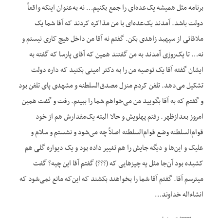
برنامه مثل همیشه یک‌عده‌ای را جمع بکنیم… نه به‌عنوان اینکه واقعاً
دولت باشد. آمدند یک‌عده‌ای با من مذاکره کردند که آقا شما یک
ملاقاتی از سپهبد زاهدی بکن. گفتم نه آقا من داخل هیچ کاری نیستم و
نه… تا یک‌روزی آمدند به من گفتند همین که آقای پارسا که گفته به
ایشان گفته آقا یک توصیه من را به دکتر امینی بکنید که داره دولت
تشکیل می‌دهد. تلفن کردم منزل مصدق‌السلطنه و مشهدی پای تلفن بود
و گفتم که به آقا بگویید من می‌خواهم شما را ببینم. رفت و گفت همین
امروز بعدازظهر. رفتم پهلویش و حالا البته یک‌مقدارش هم از خود
قوام‌السلطنه وضع قوام‌السلطنه اصلاً چه می‌شود و نشستم و سلام و
علیک و این‌ها و دیگه جایش را هم تغییر داده بود و یک دیواره گلی هم
کشیده بود آن‌جا مثل یه چیزهایی که (؟؟؟) گفتم آقا این چیه؟ گفت
میترسم آقا. گفتم آقا شما را بخواهند بکشند که این‌که مانع نمی‌شود که
انشاءاله خداوند…