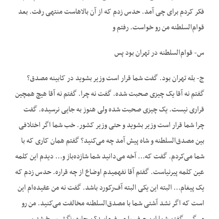
فکر کردم برای چی آمد. حدس زدم که از آن بالاهاست منتهی رفت. بعد
قوام‌السلطنه من رو خواست. رفتم و
س- قوام‌السلطنه در تهران بود پس
ج- بله تهران بود. گفت شما قرار است وزیر بشوید در کابینه مصدق؟
گفتم نه آقا یک چیزی صحبت شده. گفت نه چرا. گفتم نه آقا هیچ همچین
قراری نیست. یک چیزی صحبت شده ولی هنوز به جایی نرسیده. گفت
چرا شما قرار است وزیر بشوید و حتی وزیر کشور. خب شما اگر اختلافی
بین مصدق‌السلطنه و شاه پیش آمد چه می‌کنید؟ گفتم همان کاری که با
شما می‌کردم. گفت که… آخه می‌دانید شما شازده‌باز و… دیدم این کلمه
عین کلمه پیرنیاست. گفتم آقا نفهمیدم اوضاع از چه قراره. حدس زدم که
یک پیغام… البته این یکی البته آف‌رکورد باشد. گفت نه من عقیده‌ام این
است که اگر نشد آشتی شما با مصدق‌السلطنه مخالفت می‌کنید. من رو