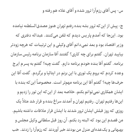
س- پس آقای رزم‌آرا ترور شده و آقای علاء هم رفته و
ج- پیش از این‌که ترور بشه بنده رفتم تهران هنوز مصدق‌السلطنه نیامده
بود. این‌جا که آمدم پاریس دیدم که تلفن می‌کنند. عبداله دفتری که
وزیر اقتصاد بود و بعد نمی‌دانم آقای وکیلی و این ترتیبات که هرچه زودتر
بیایید تهران. گفتم برای چه کاری؟ گفتند آقا سازمان برنامه رئیس سازمان
برنامه. گفتم آقا بنده خودم برنامه دارم. گفت چیه؟ گفتم به پسرم ایرج
وعده کردم که بروم یک توری با این بزنم در ایتالیا و برگردم. گفت آقا این
حرف‌ها چیه؟ گفتم آقا این برنامه مهم‌تر است. مخصوصاً این‌که بنده با
ایشان همکاری نمی‌توانم بکنم. خلاصه بعد از این‌که این تور را زدیم و
این‌ها رفتیم تهران. رفتیم تهران و آمدند سراغ بنده و قرار شد مثلاً یک
روزی که روز قبلش ایشان ترور شدند با ایشان قرار ملاقات داشته باشیم.
من قصدم این بود که البته رد بکنم. آن روز قبل سلطانی وکیل مجلس و
بهبهانی و یک‌عده‌ای منزل من بودند خبر آوردند که رزم‌آرا را زدند. خب