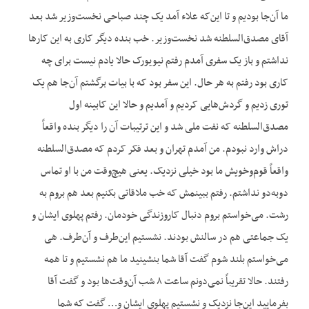
ما آن‌جا بودیم و تا این‌که علاء آمد یک چند صباحی نخست‌وزیر شد بعد
آقای مصدق‌السلطنه شد نخست‌وزیر. خب بنده دیگر کاری به این کارها
نداشتم و باز یک سفری آمدم رفتم نیویورک حالا یادم نیست برای چه
کاری بود رفتم به هر حال. این سفر بود که با بیات برگشتم آن‌جا هم یک
توری زدیم و گردش‌هایی کردیم و آمدیم و حالا این کابینه اول
مصدق‌السلطنه که نفت ملی شد و این ترتیبات آن را دیگر بنده واقعاً
دراش وارد نبودم. من آمدم تهران و بعد فکر کردم که مصدق‌السلطنه
واقعاً قوم‌وخویش‌ ما بود خیلی نزدیک. یعنی هیچ‌وقت من با او تماس
دوبه‌دو نداشتم. رفتم ببینمش که خب ملاقاتی بکنیم بعد هم بروم به
رشت. می‌خواستم بروم دنبال کاروزندگی خودمان. رفتم پهلوی ایشان و
یک جماعتی هم در سالنش بودند. نشستیم این‌طرف و آن‌طرف. هی
می‌خواستم بلند شوم گفت آقا شما بنشینید ما هم نشستیم و تا همه
رفتند. حالا تقریباً نمی‌دونم ساعت ۸ شب آن‌وقت‌ها بود و گفت آقا
بفرمایید این‌جا نزدیک و نشستیم پهلوی ایشان و… گفت که شما