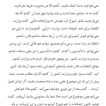
نمی‌خواهید به ما کمک بکنید. گفتم آقا من مشورت هرچه بفرمایید.
گفت نه نه. مشاور معنا ندارد و باید بیایید توی میدان. گفتم آقا چه
می‌فرمایید بکنم. شروع کرد خودش که وزارتخانه خالی. گفت وزارت
اقتصاد برای شما کوچک است. وزارت دارایی. گفتم وزارت دارایی من
نمی‌توانم قبول کنم برای این‌که در آن‌جا سابقه داشتم فلان داشتم.
انتظارات زیاد است. و می‌دانم صندوق دولت هم خالی است. این رو من
نمی‌توانم. دادگستری را گفت. گفتم دادگستری را من چون سابقه داشتم.
رسیدم به وزارت کشور. من پهلوی خودم فکر کردم خب وزارت کشور ـ
موقع انتخابات فلان شاید یک‌جای آنتره‌سانی باشه بشود آن‌جا یک کاری
کرد. گفت بسیار خوب وزارت کشور را. گفتم آقا یک مطلب هست. شما
پیش از این‌که این موضوع علنی بشه با شاه صحبت بکنید اگر ایشان قبول
کردند… گفت شاه از من چیزی مضایقه نمی‌کند. گفتم حالا خواهش
می‌کنم چون موضوع من است حالا شما یک مشورتی بکنید آن‌وقت. گفت
چشم. قانون انتخابات را هم شروع کردیم به دیدن و این ترتیبات. و یک