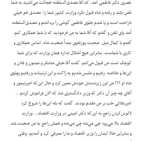
عصری دکتر فاطمی آمد. که آقا مصدق‌السلطنه خجالت می‌کشید به شما
تلفن بکند و رفته و شاه قبول نکرد وزارت کشور شما را. مصدق هم خیلی
ناراحت است و پا شدم جلوی فاطمی گوشی را برداشتم و مصدق‌السلطنه
آمد پای تلفن و گفتم که آقا شما به من فرمودید که با شما همکاری کنم.
گفتم با کمال میل. صحبت پورتقوی بعداً صحبت شاه. اساس همکاری و
کاری با شماست. بنابراین هیچ اشکال نداره همان وزارت که برای شما
کوچک است من قبول می‌کنم. گفت آقا خیلی متشکر و ممنون و فلان و
این‌ها و خلاصه. رفتیم و ملبس شدیم به ژاکت و این ترتیبات و رفتیم پهلوی
شاه او ؟؟؟ من اون زیردستش خودش معین کرد و حال این‌که امیرتیمور و
آقای چه چیز آن دکتر که وزیر دادگستری شد که الان فراموش کردم…
امیرعلائی خب بر من مقدم بودند. گفت که بله این‌ها را شروع کرد
لالوس‌کردن راجع به این‌که دکتر امینی در وزارت اقتصاد… وزارت
اقتصاد بالا می‌رود چی می‌شه چی می‌شه و همش راجع به من صحبت شد
و بنابراین حالا ایشان را وزیر اقتصاد و ما را معرفی کرد و آمدیم. وقتی