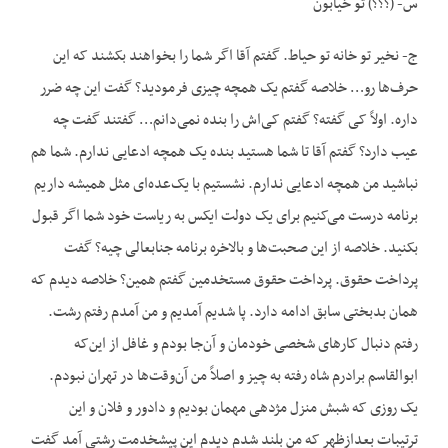
س- (؟؟؟) تو خیابون
ج- نخیر تو خانه تو حیاط. گفتم آقا اگر شما را بخواهند بکشند که این
حرف‌ها رو… خلاصه گفتم یک همچه چیزی فرمودید؟ گفت این چه ضرر
داره. اولاً کی گفته؟ گفتم کی‌اش را بنده نمی‌دانم… گفتند گفت چه
عیب دارد؟ گفتم آقا تا شما هستید بنده یک همچه ادعایی ندارم. شما هم
نباشید من همچه ادعایی ندارم. نشستیم با یک‌عده‌ای مثل همیشه داریم
برنامه درست می‌کنیم برای یک دولت ایکس به ریاست خود شما اگر قبول
بکنید. خلاصه از این صحبت‌ها و بالاخره برنامه جنابعالی چیه؟ گفت
پرداخت حقوق. پرداخت حقوق مستخدمین گفتم همین؟ خلاصه دیدم که
همان بدبختی سابق ادامه دارد. پا شدیم آمدیم و من آمدم رفتم رشت.
رفتم دنبال کارهای شخصی خودمان و آن‌جا بودم و غافل از این‌که
ابوالقاسم برادرم شاه رفته به چیز و اصلاً من آن‌وقت‌ها در تهران نبودم.
یک روزی که شبش منزل مژدهی مهمان بودیم و دادور و فلان و این
ترتیبات بعدازظهر که من بلند شدم دیدم این پیشخدمت رشتی آمد گفت