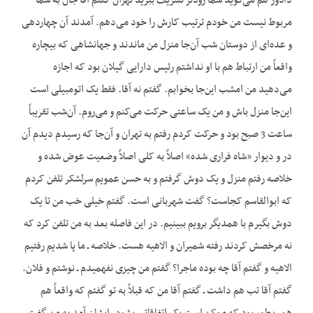
دادور هم می‌گوید شما زودتر تشریف ببرید تهران گفتم آقا جان به شما
مربوط نیست من خودم ترتیب کارش را خود می‌دهم. آمدند آن چهاردهی
و عده‌ای از دوستان شب آن‌جا منزل من ماندند و جهانشاهی که بیچاره
واقعاً من ارتباط هم با او نداشتم رئیس دارایی گیلان بود که اجازه
می‌دهید من امشب این‌جا بخوابم. گفتم نه آقا. فقط یک اتومبیلی است
این‌جا منزل باش و من یک ساعتی حرکت می‌کنم و می‌روم. آن‌شب تقریباً
ساعت 3 صبح بود و حرکت کردم رفتم به تهران و آن‌جا که رسیدم دیدم آن
در و دیوار «شاه فراری شده» اصلاً به کلی اصلاً وضعیت عوض شده و
خلاصه رفتم منزل و یک دوش گرفتم و به حسن عمویم سرلشکر تلفن کردم
که ابوالقاسم کجاست؟ گفت شهربانی است. گفتم خیلی خب من تا یک
دوش بگیرم با همدیگر برویم ببینیم. در این فاصله بعد به من تلفن کرد که
نه مرخصش کردند رفته شمیران و الاهیه هست. خلاصه ـ ما پا شدیم رفتیم
الاهیه و گفتم آقا چه بوده ماجرا؟ گفتم من چیزی نفهمیدم ـ نوشتم و فلان.
گفتم آقا تب هم داشت ـ گفتم آقا من که قبلاً به تو گفتم که واقعاً هم