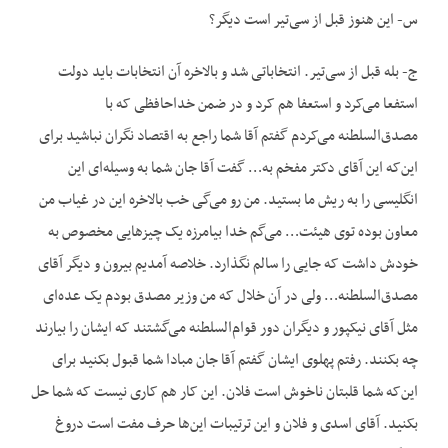
س- این هنوز قبل از سی‌تیر است دیگر؟
ج- بله قبل از سی‌تیر. انتخاباتی شد و بالاخره آن انتخابات باید دولت
استفعا می‌کرد و استعفا هم کرد و در ضمن خداحافظی که با
مصدق‌السلطنه می‌کردم گفتم آقا شما راجع به اقتصاد نگران نباشید برای
این‌که این آقای دکتر مفخم به… گفت آقا جان شما به وسیله‌ای این
انگلیسی را به ریش ما بستید. من رو می‌گی خب بالاخره این در غیاب من
معاون بوده توی هیئت… می‌گم خدا بیامرزه یک چیزهایی مخصوص به
خودش داشت که جایی را سالم نگذارد. خلاصه آمدیم بیرون و دیگر آقای
مصدق‌السلطنه… ولی در آن خلال که من وزیر مصدق بودم یک عده‌ای
مثل آقای نیکپور و دیگران دور قوام‌السلطنه می‌گشتند که ایشان را بیارند
چه بکنند. رفتم پهلوی ایشان گفتم آقا جان مبادا شما قبول بکنید برای
این‌که شما قلبتان ناخوش است فلان. این کار هم کاری نیست که شما حل
بکنید. آقای اسدی و فلان و این ترتیبات این‌ها حرف مفت است دروغ