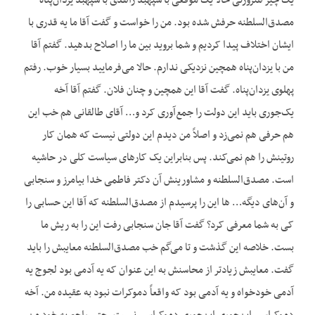
یک چیز هتروژنی حالا یک موقعی با سپهبد زاهدی با سپهبد یزدان‌پناه
مصدق‌السلطنه حرفش شده بود. من را خواست و گفت آقا ما یه قدری با
ایشان اختلاف پیدا کردیم و شما بروید بین ما را اصلاح بدهید. گفتم آقا
من با یزدان‌پناه همچین نزدیکی ندارم. حالا می‌فرمایید بسیار خوب. رفتم
پهلوی یزدان‌پناه. گفت آقا این همچین و چنان فلان. گفتم آقا آخه
یک‌جوری باید این دولت را جمع‌آوری کرد و… آقای طالقانی هم خب این
هم حرفی هم نمی‌زد و اصلاً من دیدم این دولتی نیست که همان کار
روتینش را هم نمی‌کند. پس بنابراین یک کارهای سیاست کلی در حاشیه
است. مصدق‌السلطنه و مشاورینش آن دکتر فاطمی خدا بیامرز و سنجابی
و آن‌های دیگه… ها این را پرسیدم از مصدق‌السلطنه که آقا این حسابی را
کی به شما معرفی کرد؟ گفت آقا جان سنجابی رفت این را به ریش ما
بست. خلاصه این گذشت و تا می‌گم خب مصدق‌السلطنه معایبش را باید
گفت. معایبش زیادتر از محاسنش به این عنوان که یه آدمی بود لجوج یه
آدمی خودخواه و یه آدمی بود که واقعاً دموکرات نبود به عقیده من. آخه