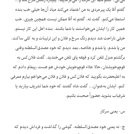
می‌گی. گفتم شما این حرف را می‌فرمایید؟ بیچاره رنگش سرخ شد و…
گفتم آقا یک پیرمردی به من اعتماد می‌کند میاد آن‌جا خیلی خب بنده
استعفا می‌کنم. گفت نه. گفتم نه آقا ممکن نیست همچین چیزی. خب
همین کار را ایشان می‌خواستند با شما بکنند. بنده اهل این کار نیستم.
خیلی ناراحت شد دیدم رنگ سرخ و فلان و این ترتیبات و به کلی ساکت.
من پا شدم. پا شدم و خلاصه ـ بعد دیدم که خود مصدق‌السلطنه وقتی
برگشتم منزل تلفن کرد و قهقه پای تلفن می‌خندید. گفت فلان‌کس به
قوم‌وخویشتان ـ حالا علاء قوم‌وخویش خودش هم هست ـ پیغام دادم که
به اعلیحضرت بگویید که فلان‌کس و فلان و فلان می‌خواهم بیارم معرفی
کنم. ایشان به‌عنوان… گفت شاه گفتند که خود شما تشریف بیارید یا
شرفیاب بشوید حضوراً صحبت بکنیم.
س- یعنی سرکار
ج- نه یعنی خود مصدق‌السلطنه. گوشی را گذاشت و فرداش دیدم که