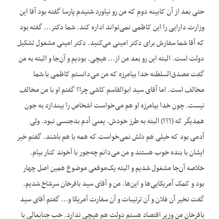
حتی بعد از آن کابینه دوم که من رو نیاورد شنیدم پارسا گفته بود آقا این
وزارت دارایی را این کاظمی نمی‌تواند اداره کند. شما دکتر… گفته بود
که آقا شما سفارش برای دکتر امینی می‌کنید. دکتر امینی مشغول تشکیل
دولت است. البته این رو بعد من از… هیچی. بودیم و آن‌جا و البته به من
گفت مصدق‌السلطنه خدا بیامرزه که من می‌دانستم کاظمی با شما
مخالف است. اما آقای سید ابوالقاسم کاشی چرا؟ گفتم او با من مخالف
نیست. چون خدا بیامرزه او هم می‌خواست اشخاص را بیندازد به جون
همدیگر که (؟؟؟) البته به طرز خودش. یعنی آدم بدجنسی نبود. ولی
آدمی بود که خیلی هم دلش نمی‌خواست که همه با هم باشند. گفتم خیر
ایشان با بنده خوب هستند و من می‌دانم چه‌جور با آخوند کنار بیام.
خلاصه آن‌جا مشغول شدیم و البته یک‌موقعی موضوع همین اصل چهار
بود و کمک آمریکایی‌ها و این‌ها. من و آقای سید باقرخان سرشاخ شدیم.
گفت نخیر آن فلان و آن ترتیبات و آن سفارت آمریکا و… گفتم آقای سید
باقرخان من وزیر اقتصاد هستم دولت هم هیچی ندارد. خب جنابعالی با