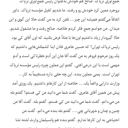
جمع‌آوری تریاک. صالح هم خودش به‌عنوان رئیس جمع‌آوری تریاک
بروجرد معین کرد خودش رو و رفت. ما شدیم کفیل مؤسسه تریاک. داور
اتفاقاً می‌گفتم همیشه این چیز… تلفن کرد به من گفت حالا این گوی و این
میدان. من حواسم جمع فکر کردم خلاصه. صالح رفت و ما مشغول شدیم.
حالا گیرودار زیاد داشتیم اون‌جا با مثلاً فرض بکنید که اون آقای کی بود
رئیس تریاک تهران؟ که حسین عامری فلان اینا کشمکش‌هایی داشتیم که
یک روز مرحوم فروهر به من گفت آقا جان این آدم خطرناکی است و آدم
مهمی است با این درمی‌افتی. گفتم این معاون چیزه رئیس مؤسسه تریاک
تهران است. یعنی معاون بنده. این چه حقی داره مستقیماً به کار…
وزارت دارایی واقعاً یک…. خلاصه از این کارهام داشتیم. یک روزی آمد
پیش من همین آقای عامری. گفت شما می‌دانید من کی هستم؟ گفتم بله
من می‌دانم. گفت شما می‌دانید من کی هستم. گفتم بله. گفت آقا من
چنین و چنان و شهربانی چی…. گفتم بله بنده می‌دانم. گفت من
احتیاجی به این کارها ندارم. گفتم بنده هم پانسیلمان وارث لشته نشا