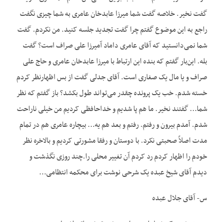
گفت نخیر. خلاصه گفت شما میرزا عابدخان عامری به شما چیزی نگفت
راجع به این موضوع گفتم چرا گفت تجدید جلسه کنید. من نکردم. گفت
شما نمی‌دانستید که آقای عامری داماد آمیرزا علی صراف است؟ گفت
بله. این‌بار گفتم که بنده این ارتباط با میرزا عابدخان عامری و حاج علی
صراف و یا مال یک صغاری است. آقای جدلی گفت از بس اظهارنظر کردم
خسته شدم. خب یک پرونده چقدر می‌تواند طول بکشد؟ باز گفتم که نظر
شما… گفتند نخیر. ما هم پا شدیم و خداحافظی کردیم من خیلی ناراحت
شدم. آمدم بیرون و رفتم. رفتم و بعد هم یه… بیچاره عامری هم در تمام
مدت اصلاً صحبتی نکرد. با دوستان و رفقا مشورتی کردیم و بالاخره نظر
خودم را اظهار کردم رد کردم آن تغییر محلی را.چند روزی نگذشت و
دیدم آقای شیخ عبده یک شرحی نوشت برای محکمه انتظامی…
س- آقای جلال عبده