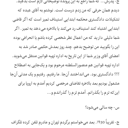
ج- پدرش… که شما راجع به این پرونده توضیحاتی لازم است بدهید.
دیدم همان حرفی که من زدم درست است. نوشتم به آقای عبده که
تشکیلات دادگستری محکمه ابتدایی استیناف تمیز است که اگر قاضی
ابتدایی اشتباه کند استیناف رد می‌کند یا بالاخره می‌دهد به تمیز. اگر
شما دلیلی دارید که من اعمال نظر شخصی کرده باشم یا انحرافی بوده
این را بگویید من توضیح بدهم. چند روز بعدش حکمی صادر شد به
امضای آقای وزیر شما از این تاریخ به اداره تهیه قوانین منتقل می‌شوید.
اداره تهیه قوانین هم منصورالسلطنه مرحوم بود و یک‌جایی به اصطلاح
؟؟؟ دادگستری بود. می‌انداختند آن‌جا. ما رفتیم. رفتیم و یک مدتی آن‌جا
مشغول بودیم بعد بالاخره تقاضای مرخصی کردیم آمدم به اروپا برای
این‌که تزم را بگذرانم. آمدم تزم را گذراندم و…
س- چه سالی می‌شود؟
ج- تقریباً ۱۹30. بعد می‌خواستم برگردم تهران و مادرم تلفن کرده تلگراف