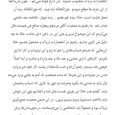
انحصارات تریاک منصوب بشوید. من دارم چونه می‌زنم… چون من واقعاً
از این حرف‌ها مطلع نبودم. حق‌الکفاله اینا چیه. که حق‌الکفاله رتبه آن
محل هشت است. حالا بنده هم عضو… رتبه چهار. خلاصه بعد حکمی
صادر شد. ما رفتیم به معاونت آقای مرحوم بیچاره صالح من همیشه فکر
می‌کردم که این موضوع ترس و جبن این در ذهن داور مانده. حالا به چه
دلیل من کاری ندارم. رفتیم در انحصارات تریاک و مشغول شدیم. حالا
این‌جایی که هستم حساب‌هاش را هم ندارم و این ترتیبات و کار اداری
نکردم. کارهای اداری منشی و بعد بالا و بعد وارده و صادره و اینا اصلاً
هیچی بلد نیستم. رفتم آن‌جا و خب یک‌مقدار پشت کار خود من و وارد
شدن در جزئیات و این چیزها که بنده معتقدم که آدم یه جایی وارد می‌شه
اول باید یه مدتی یاد بگیره یه‌مرتبه نره توی یه کاری که اسباب زحمتش
بشه. گفتم خب حالا این چیزی هست مثل شنا و افتادیم توی این حوض
باید بالاخره دست‌وپا بزنیم بیاییم بیرون. در این ضمن صحبت جمع‌آوری
تریاک بود و معمولاً یک اشخاصی را می‌فرستادند در شهرستان‌ها برای