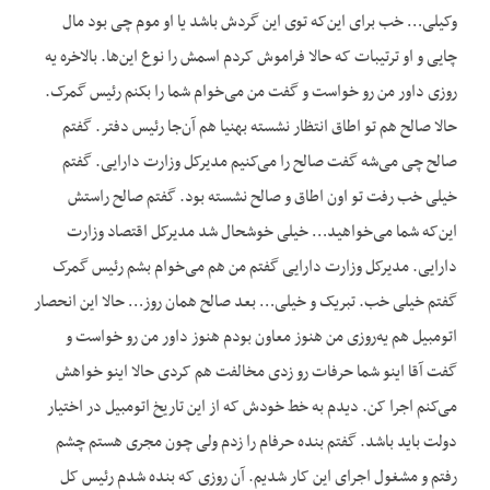
وکیلی… خب برای این‌که توی این گردش باشد یا او موم چی بود مال
چایی و او ترتیبات که حالا فراموش کردم اسمش را نوع این‌ها. بالاخره یه
روزی داور من رو خواست و گفت من می‌خوام شما را بکنم رئیس گمرک.
حالا صالح هم تو اطاق انتظار نشسته بهنیا هم آن‌جا رئیس دفتر. گفتم
صالح چی می‌شه گفت صالح را می‌کنیم مدیرکل وزارت دارایی. گفتم
خیلی خب رفت تو اون اطاق و صالح نشسته بود. گفتم صالح راستش
این‌که شما می‌خواهید… خیلی خوشحال شد مدیرکل اقتصاد وزارت
دارایی. مدیرکل وزارت دارایی گفتم من هم می‌خوام بشم رئیس گمرک
گفتم خیلی خب. تبریک و خیلی… بعد صالح همان روز… حالا این انحصار
اتومبیل هم یه‌روزی من هنوز معاون بودم هنوز داور من رو خواست و
گفت آقا اینو شما حرفات رو زدی مخالفت هم کردی حالا اینو خواهش
می‌کنم اجرا کن. دیدم به خط خودش که از این تاریخ اتومبیل در اختیار
دولت باید باشد. گفتم بنده حرفام را زدم ولی چون مجری هستم چشم
رفتم و مشغول اجرای این کار شدیم. آن روزی که بنده شدم رئیس کل