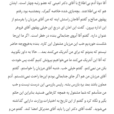
آقا دوتا آدم بی‌اطلاع با آقای دکتر امینی که عضو رتبه چهار است. ایشان
هم که بی‌اطلاعند. بچه‌بازی شده خلاصه گمرک. پنجشنبه بود رفتم
پهلوی صالح و گفتم آقاجان راستش اینه که من آقای مرزبان را بفرستم از
این اداره بیرون. گفت این امان ای دریغ این خیلی پهلوی آقای فروهر
عنوان داره. گفتم آقا آبروی جنابعالی بنده در خطر است. اگر ما این‌جا
شکست خوردیم خب این مرزبان مشغول این کاره. بنده به‌هیچ‌وجه حاضر
نیستم که بدونم که برای من آنتریک می‌کنند بعد… حالا به داور بگویید
که آقا این آنتریک می‌کند ما می‌خواهیم بیرونش کنیم گفت پس خودت
بکن من نمی‌کنم. گفتم خیلی خب. شنبه آقای مرزبان را خواستم. گفتم
آقای مرزبان من هم اگر جای جنابعالی بودم این‌جا راحت نمی‌نشستم. آدم
معاون باشد بعد بره بازرس بشه. رئیس بازرسی این درست نیست و خب
من متأسفم که شما مشغول یه همچه کارهایی هستید بنابراین این حکم
بگیر و نگاه کرد و گفتم از این تاریخ به اختیارات وزارت دارایی گذاشته
می‌شوید. گفت آقای دکتر این را باید آقای مدیرکل امضا کند. گفتم من و