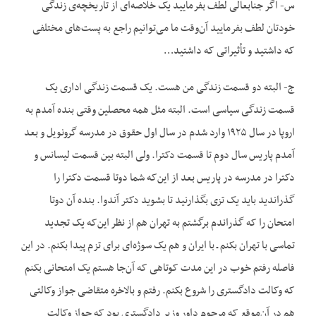
س- اگر جنابعالی لطف بفرمایید یک خلاصه‌ای از تاریخچه‌ی زندگی
خودتان لطف بفرمایید آن‌وقت ما می‌توانیم راجع به پست‌های مختلفی
که داشتید و تأثیراتی که داشتید…
ج- البته دو قسمت زندگی من هست. یک قسمت زندگی اداری یک
قسمت زندگی سیاسی است. البته مثل همه محصلین وقتی بنده آمدم به
اروپا در سال ۱۹۲۵ وارد شدم در سال اول حقوق در مدرسه گرونویل و بعد
آمدم پاریس سال دوم تا قسمت دکترا. ولی البته بین قسمت لیسانس و
دکترا در مدرسه در پاریس بعد از این‌که شما دوتا قسمت دکترا را
گذراندید باید یک تزی بگذارنید تا بشوید دکتر آندوا. بنده آن دوتا
امتحان را که گذراندم برگشتم به تهران هم از نظر این‌که یک تجدید
تماسی با تهران بکنم ـ با ایران و هم یک سوژه‌ای برای تزم پیدا بکنم. در این
فاصله رفتم خوب در این مدت کوتاهی که آن‌جا هستم یک امتحانی بکنم
که وکالت دادگستری را شروع بکنم. رفتم و بالاخره متقاضی جواز وکالتی
هم در آن‌موقع که مرحوم داور وزیر دادگستری بود که جواز وکالت