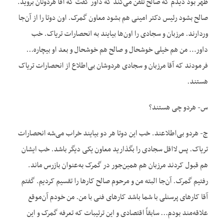
ظهر بود دیدم که صالح تلفن می‌کند که داور گفت که آقا هردوتان بروید.
صالح بشود رئیس دکتر امینی هم بشود معاون گمرک. اون دوتا را از آن‌جا
وردارند. مرزبان و سجادی را اون‌ها بیایند به انحصارات تریاک. خب
داور… من هم خیلی خوشحال و صالح هم خوشحال و بعد او بیچاره…
فرمودند که آقا مرزبان و سجادی هردوشان بی‌اطلاع از انحصارات تریاک
هستند.
س- هردو چی هستند؟
ج- هردو بی‌اطلاعند. خب این دوتا هر دو بیایند خراب می‌شه انحصارات
تریاک. پس لااقل سجادی را بگذارید معاون یکی دیگر باشد. خب ایشان
هم قبول کردند مرزبان هم همین‌جور در گمرک به‌عنوان بازرس ماند.
رفتیم گمرک. آن‌جا البته من و مرحوم صالح کارها را تقسیم کردیم. گفتم
آقا کارهای پرسنلی با شما باشد کارهای فنی با من. من خودم آن‌موقع
علاقه‌مند بودم… سابقاً اقتصادی و این ترتیبات که تعرفه گمرک و این