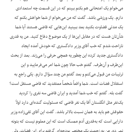
می‌خوام یک امتحانی هم بکنم ببینم که در این قسمت چه استعدادی
دارم. یک ورزشی باشد. گفت که من می‌خوام از شما خواهش بکنم که
یک مدتی قضاوت بکنید بعد ببینید این‌هایی که قاضی هستند آیا شما
شأن‌تان هست که در مقابل این‌ها از یک موضوع دفاع کنید. من یه قدری
ناراحت شدم که خب آقای وزیر دادگستری که خودش آمده ایجاد
دادگستری جدید کرده این چطوریه همچی حرفی را می‌زند. بعد از بحث
این‌طرف و آن‌طرف. گفتم خب حالا چون شما امر می‌فرمایید و این
ترتیبات من قبول می‌کنم و بعد گفتم من چند سؤال دارم. یکی راجع به
استقلال قضات است. شما واقعاً شخصاً معتقدید که قاضی مستقل است؟
گفت بله. گفتم که خب شما آمدید و ایران قاضی سه نفری را کردید
یک‌نفر مثل انگلستان آقا یک نفر قاضی که مسئولیت‌ گنده‌ای دارد اولاً
حقوقش هم باید به همان نسبت بالاتر باشد. گفت این آقای تقی‌زاده وزیر
دارایی است که به‌قدری آدم ممسک است که این معلوم نیست که بتونه
نمی‌ده. من به زحمت یک مختصر بودجه‌ای گرفتم برای این قضات. ولی