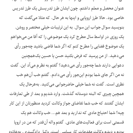
عنوان محصل و معلم داشتم. چون ایشان طرز تدریسش یک طرز تدریس
خاصی بود. حالا طرز اروپایی و اینها به هر حال. که مثلا می‌گفت که
بنویسید سوال جواب این سوال. به این ترتیبات خیلی مختصر و روشن.
یک روزی در اواسط سال مطرح کرد یک موضوعی را که آقا من می‌خواهم
یک موضوع قضایی را مطرح کنم که اگر شما قاضی باشید چه‌جور رأی
می‌دهید. از من پرسید که فرض بکنید حسن یا حسین یک‌همچنین
دعوایی دارند شما چه‌جور رأی می‌دهید؟ گفتم به نظرم می‌آد این. گفت
نه من اگر جای شما بودم این‌جور رأی می‌دادم. گفتم خب آن‌هم خب
نظری است. گفت نه شما خیلی حاضرجوابی می‌کنید. به‌هرحال یک
همچین چیزی که البته دوستانه گذشت. وارد شدیم و بعد از طی تعارفات
ایشان گفتند که خب شما تقاضای جواز وکالت کردید منظورتان از این کار
چیه؟ شما احتیاج مادی که ندارید و بعد هم… خب وکالت هم یک
قسمتی است برای فعالیت‌های مادی. گفتم واله آن‌قدر که من در اروپا
بودم و دیدم وکالت مقدمات کار سیاسی است. وکیل دادگستری. به‌علاوه