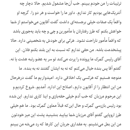
ترتیبات را من خودم ببینم. خب آن‌جا مشغول شدیم. حالا دچار چه
آنتریک‌هایی بودیم کار ندارم. داور ما را خواست و هر دو را. گرچه او
واقعاً یک صفات خیلی برجسته‌ای داشت گفت آقایون می‌خواستم از شما
خواهش بکنم که طرز رفتارتان با مأمورین و چی و چه باید یه‌جوری باشد
که واقعاً مأمور ناراحت نشود. هرکی برای خودش یه شخصیتی داره. حالا
پیشخدمت باشه. من حقی ندارم که نسبت به این بلند بکنم فلان. این
آقای رئیس گمرک ما پرونده را پرت می‌کند تو سر یه عضو رتبه هشت یا نه.
گفتم آقا پس بنده خیال می‌کنم که نه به ایشان گفتند نه به بنده. ما
متوجه هستیم که هرکسی یک اخلاقی داره. امیدواریم ما گفت درهرحال
من این انتظار را از آقایون دارم ـ اصلاح این اداره. آمدیم. شروع کردیم و
این مرحوم مرزبان که خب آدم خیلی حقه‌بازی و اینا کاری ندارم. این شده
بود رئیس بازرسی گمرک و حال این‌که قبلاً معاون گمرک بود. ما هم خیلی
طرز اروپایی گفتم آقای مرزبان شما بیایید بنشینید پشت این میز خودتون
من این بغل می‌نشینم. یه مقداری جریان این کارها که رد می‌شه من ببینم