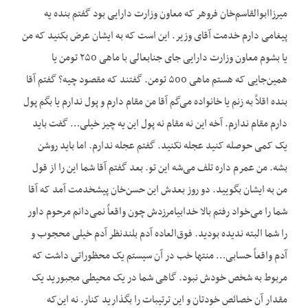
میرزاابوالقاسم‌خان فروهر که معاون وزارت دارایی بود گفتم بنده یه
پیغامی دارم خدمت آقای وزیر. این است که به ایشان عرض بکنید که من
یا بشوم معاون وزارت دارایی جای جنابعالی با ماهی ۲۵0 تومن یا
همین‌جایی که هستم ماهی ۵00 تومن. گفتند که مقصود چیه؟ گفتم آقا
بنده اقلاً به زنم یا خانواده می‌گم آقا من مقام دارم و پول ندارم یا بگم پول
دارم مقام ندارم. آخه این نه مقام نه پول این یه چیز خیلی… گفت باید
یک کمی حوصله کنید عجله نکنید. گفتم عجله ندارم. اما باید روشن
بشه. من عمرم داره تلف می‌شه این تو. بعد گفتم آقا شما این را از قول
من به ایشان بگویید. دو روز بعدش این حسن‌خان پیشخدمت آمد که آقا
شما را می‌خواد رفتم بالا خدابیامرزدش چون واقعاً نمی‌دانم مرحوم داور
را شما البته ندیده بودید. فوق‌العاده آدم بلندنظر آدم خیلی محجوب و
آدم واقعاً حسابی… منتها خب در آن سیستم یک محظوراتی داشت که
مربوط به شخص خودش نبود. گاهی شما در یک محیطی مجبورید یک
مقدار آن خصائص خودتان و این ترتیبات را بگذارید کنار. نه این‌که