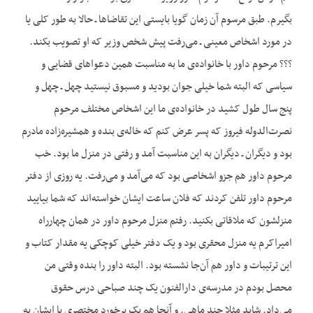
بگیرم. طبق مرسوم آن زمان گویا بایستی این تقاضاها ـ حالا به طور کلی یا
در مورد اشخاص معینی ـ می‌رفت پیش شخص وزیر که او تصویب بکند.
؟؟؟ مرحوم داور با خانواده‌ی ما به مناسبت همین دعواهای قضایی و
سیاسی که البته شما خیلی جوان بودید و مسبوق نیستید چهل ـ چهل و
پنج سال طول کشید در خانواده‌ی ما این اشخاص مختلف مرحوم
نصرت‌الدوله فیروز که پسر عرض کنم که خاله‌ی بنده و همشیره‌زاده مادرم
بود و دیگران ـ دیگران به این مناسبت آمد و رفتی در منزل ما بود. خب
مرحوم داور هم جزو اشخاصی بود که می‌آمد و می‌رفت. یه روزی از دفتر
مرحوم داور تلفن کردند که فلان ساعت ایشان خواسته‌اند که شما بیایید
منزلشون که ملاقاتی بکنید. رفتم منزل مرحوم داور در همان چهارراه
امیراکرم یه منزل محقری بود و یک دفتر خیلی کوچکی یه مقدار کتاب و
این ترتیبات و داور هم آن‌جا نشسته بود. البته داور را بنده وقتی من
محصل بودم در مدرسه‌ی دارالفنون یک چند صباحی درس حقوق
می‌داد. شاید مثلا چند ماهی. و آنجا هم یک برخورد مختصری با ایشان به