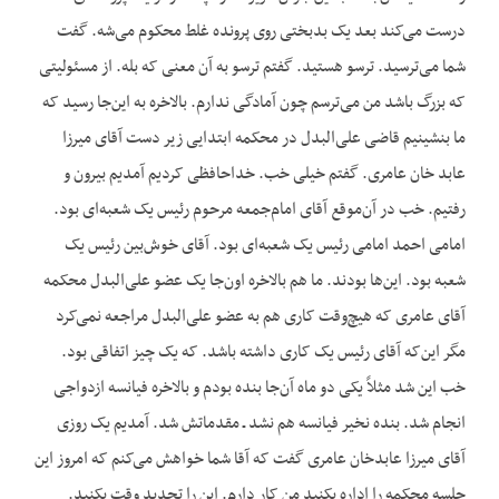
درست می‌کند بعد یک بدبختی روی پرونده غلط محکوم می‌شه. گفت
شما می‌ترسید. ترسو هستید. گفتم ترسو به آن معنی که بله. از مسئولیتی
که بزرگ باشد من می‌ترسم چون آمادگی ندارم. بالاخره به این‌جا رسید که
ما بنشینیم قاضی علی‌البدل در محکمه ابتدایی زیر دست آقای میرزا
عابد خان عامری. گفتم خیلی خب. خداحافظی کردیم آمدیم بیرون و
رفتیم. خب در آن‌موقع آقای امام‌جمعه مرحوم رئیس یک شعبه‌ای بود.
امامی احمد امامی رئیس یک شعبه‌ای بود. آقای خوش‌بین رئیس یک
شعبه بود. این‌ها بودند. ما هم بالاخره اون‌جا یک عضو علی‌البدل محکمه
آقای عامری که هیچ‌وقت کاری هم به عضو علی‌البدل مراجعه نمی‌کرد
مگر این‌که آقای رئیس یک کاری داشته باشد. که یک چیز اتفاقی بود.
خب این شد مثلاً یکی دو ماه آن‌جا بنده بودم و بالاخره فیانسه ازدواجی
انجام شد. بنده نخیر فیانسه هم نشد ـ مقدماتش شد. آمدیم یک روزی
آقای میرزا عابدخان عامری گفت که آقا شما خواهش می‌کنم که امروز این
جلسه محکمه را اداره بکنید من کار دارم. این را تجدید وقت بکنید.