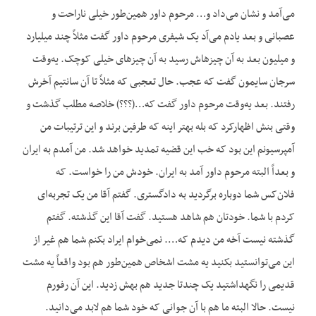
می‌آمد و نشان می‌داد و… مرحوم داور همین‌طور خیلی ناراحت و
عصبانی و بعد یادم می‌آد یک شیفری مرحوم داور گفت مثلاً چند میلیارد
و میلیون بعد به آن چیزهاش رسید به آن چیزهای خیلی کوچک. یه‌وقت
سرجان سایمون گفت که عجب. حال تعجبی که مثلاً تا آن سانتیم آخرش
رفتند. بعد یه‌وقت مرحوم داور گفت که…(؟؟؟) خلاصه مطلب گذشت و
وقتی بنش اظهارکرد که بله بهتر اینه که طرفین برند و این ترتیبات من
آمپرسیونم این بود که خب این قضیه تمدید خواهد شد. من آمدم به ایران
و بعداً البته مرحوم داور آمد به ایران. خودش من را خواست. که
فلان‌کس شما دوباره برگردید به دادگستری. گفتم آقا من یک تجربه‌ای
کردم با شما. خودتان هم شاهد هستید. گفت آقا این گذشته. گفتم
گذشته نیست آخه من دیدم که…. نمی‌خوام ایراد بکنم شما هم غیر از
این می‌توانستید بکنید یه مشت اشخاص همین‌طور هم بود واقعاً یه مشت
قدیمی را نگهداشتید یک چندتا جدید هم بهش زدید. این آن رفورم
نیست. حالا البته ما هم با آن جوانی که خود شما هم لابد می‌دانید.