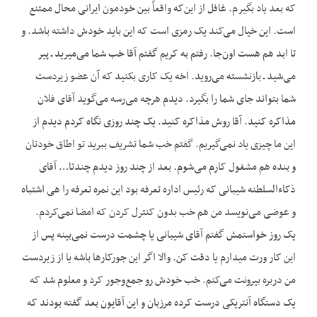
که بعد یاد بگیرم. غافل از این‌که واقعاً بین خودمون ایرانی محال ممتنع
است. این خیال می‌کند یک رمزی است که این باید خودش داشته باشد. و
تا ابد هم هست اون‌جا. رفتم به کریم گفتم آقا خب شما می‌میرید ـ پیر
می‌شید ـ بازنشسته می‌روید. اخه یک کاری بکنید که آن عضو زیردست
شما بتواند جای شما را بگیرد. دیدم هرچه می‌رسه می‌گوید آقای فلان
مذاکره کنید. آقا روش مذاکره کنید. یک چند روزی نگاه کردم دیدم از
این ما چیزی یاد نمی‌گیریم. گفتم خب شما تشریف ببرید تو اطاق خودتان
و بنده هم مشغول کارم می‌شوم. بعد از چند روز دیدم چندتا… آقای
ذکاءالسلطنه شیبانی که رئیس اداره تعرفه بود این نمره تعرفه را هی اشتباه
و عوضی می‌نویسد من هم خب بدون کنترل کردن که امضا نمی‌کردم.
یک روز خواستمش گفتم آقای شیبانی یا چشمت درست نمی‌بینه پس از
این کار ورت میدارم یا دقت کن. والا اگر این جورکارها باشه یا از زیردست
من دربره بیرونت می‌کنم. خب خودش رو جمع‌وجور کرد و معلوم شد که
یک دستگاه آنتریکی درست کرده مرزبان و این آقایون بعد گفته بودند که