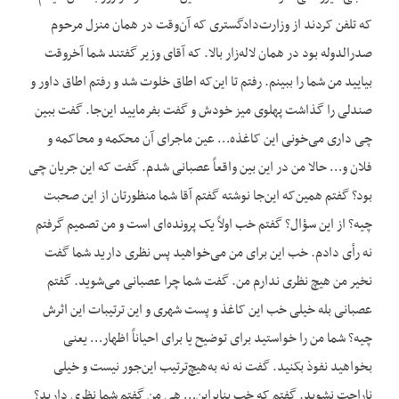
که تلفن کردند از وزارت‌دادگستری که آن‌وقت در همان منزل مرحوم
صدرالدوله بود در همان لاله‌زار بالا. که آقای وزیر گفتند شما آخروقت
بیایید من شما را ببینم. رفتم تا این‌که اطاق خلوت شد و رفتم اطاق داور و
صندلی را گذاشت پهلوی میز خودش و گفت بفرمایید این‌جا. گفت ببین
چی داری می‌خونی این کاغذه… عین ماجرای آن محکمه و محاکمه و
فلان و… حالا من در این بین واقعاً عصبانی شدم. گفت که این جریان چی
بود؟ گفتم همین‌که این‌جا نوشته گفتم آقا شما منظورتان از این صحبت
چیه؟ از این سؤال؟ گفتم خب اولاً یک پرونده‌ای است و من تصمیم گرفتم
نه رأی دادم. خب این برای من می‌خواهید پس نظری دارید شما گفت
نخیر من هیچ نظری ندارم من. گفت شما چرا عصبانی می‌شوید. گفتم
عصبانی بله خیلی خب این کاغذ و پست شهری و این ترتیبات این اثرش
چیه؟ شما من را خواستید برای توضیح یا برای احیاناً اظهار… یعنی
بخواهید نفوذ بکنید. گفت نه نه به‌هیچ‌ترتیب این‌جور نیست و خیلی
ناراحت نشوید. گفتم که خب بنابراین… هی من گفتم شما نظری دارید؟