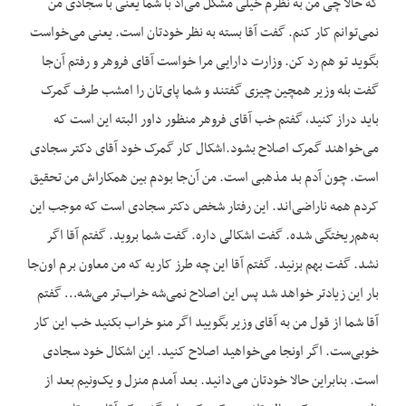
که حالا چی من به نظرم خیلی مشکل می‌آد با شما یعنی با سجادی من
نمی‌توانم کار کنم. گفت آقا بسته به نظر خودتان است. یعنی می‌خواست
بگوید تو هم رد کن. وزارت دارایی مرا خواست آقای فروهر و رفتم آن‌جا
گفت بله وزیر همچین چیزی گفتند و شما پای‌تان را امشب طرف گمرک
باید دراز کنید، گفتم خب آقای فروهر منظور داور البته این است که
می‌خواهند گمرک اصلاح بشود.اشکال کار گمرک خود آقای دکتر سجادی
است. چون آدم بد مذهبی است. من آن‌جا بودم بین همکاراش من تحقیق
کردم همه ناراضی‌اند. این رفتار شخص دکتر سجادی است که موجب این
به‌هم‌ریختگی شده. گفت اشکالی داره. گفت شما بروید. گفتم آقا اگر
نشد. گفت بهم بزنید. گفتم آقا این چه طرز کاریه که من معاون برم اون‌جا
بار این زیادتر خواهد شد پس این اصلاح نمی‌شه خراب‌تر می‌شه… گفتم
آقا شما از قول من به آقای وزیر بگویید اگر منو خراب بکنید خب این کار
خوبی‌ست. اگر اونجا می‌خواهید اصلاح کنید. این اشکال خود سجادی
است. بنابراین حالا خودتان می‌دانید. بعد آمدم منزل و یک‌ونیم بعد از