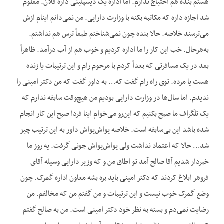
هستم بنده هم احتیاج ندارم. اما اداره یک دیسپلینی داره فلان. معلوم
شد اجازه داره که مکاتبه بکنه با وزارت دارایی. من نمی‌دانم اینام ازش
می‌ترسند خلاصه. حالا بنده چون نمی‌شناختم طبعاً ترس هم نداشتم.
به‌هرحال. خب این کار را ما اداره کردیم و خوب هم از آب درآمد. ظاهراً
بعد در یک مسافرتی که بعداً کردم با مرحوم رام و این ترتیبات یا زنده
هست یا مرده. توی راه رام گفت که… به داور گفت که من دکتر امینی را
ندیدم. اما سال‌ها در وزارت دارایی بودیم من هیچ‌وقت سابقه ندارم که
یک تلگراف ما صبح بکنیم که این‌رو می‌خوام اینا فردا صبح این کار انجام
شده باشد این بی‌سابقه است. خلاصه یواش‌یواش داور به این ترتیب چیز
شد… حالا که اعتماد نداشت ولی یواش‌یواش جونی گرفت. یه روز ما
خبردار شدیم آقا صالح آمد تو اطاق من و که وزیر دارایی وسیله آقای
فروهر ابلاغ کردند که دکتر امینی باید بره بشه معاون اداره گمرک. چون
وضع گمرک خوب نیست و این ترتیبات و من گفتم من که مخالفم. من
رضایت نمی‌دم و بسته به نظر خود دکتر امینی است. من به صالح گفتم