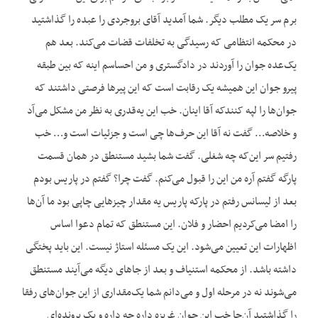
برم سر یک مطلب دیگر. شما آمدید آقای بروجردی را عبده را گذاشتید
در محکمه انتظامی که رسیدگی به تخلفات قضات می‌کند. بعد هم
یک‌عده جوان را آوردند در دادگستری و من احساسم اینه که بین طبقه
پیرو جوان این همیشه یک رقابت است که این پیرها فرصتی داشتند که
جوان‌ها را لپه کنندکه آقا اینان. خب این یه‌قدری به نظر من مشکل می‌آد
و خلاصه… گفت نه آقا این حرف‌ها چی است و جزئیات است و… خب
رفتیم سر این‌که چه شغلی. گفت شما بشید مستنطق در همان قسمت
پارگه گفتم آره من این را قبول می‌کنم. گفت چرا؟ گفتم در پاریس بودم
بعد از لیسانس رفتم در پارکه پاریس یه مقدار چیزهایی چاپی بود ما آن‌ها
را امضا می‌کردیم احضار و فلان. این مستنطق که تمام دعوا اساس
اظهارات این تعیین می‌شود. این یک مسئله استاژ نیست. این باید پختگی
داشته باشد. از محکمه استنیاف و بعد از جاهای دیگه می‌آیند مستنطق
می‌شوند نه در مرحله اول و می‌دانم شما یک‌مقداری از این جوان‌های رفقا
را گذاشتید آن‌جا خب این جوان غریزه داره چه داره و یک پرونده‌ای