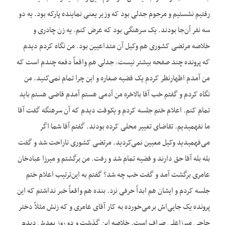
رفتیم نشستیم و مرحوم جدلی بود که وزیر یعنی نماینده پارکه بود. یه دو
سه نفر آن‌جا بودند. یک سرهنگی بود که عرض کنم. یه زن چادری و
خلاصه مرتضی کشوری هم وکیل آن متداعیین بود. من نگاه کردم دیدم
که پرونده چند صفحه بیشتر نیست. جدلی هم واقعاً دفعه چندم است که
من آمدم اظهارنظر کردم یک قضیه صغاره و این چرا تمام نمی‌کنید. من
نگاه کردم و گفتم خب آقا بالاخره من آدمی هستم آمدم قاضی هستم باید
تمام کنم. اعلام ختم جلسه کردم و یکوقت دیدم که آن سرهنگه گفت آقا
ما نفهمیدیم. تقاضای تغییر محلی کرده بودند. گفتم آقا شما اگر
می‌فهمیدید وکیل معیین نمی‌کردید. مرتضی کشوری ناراحت شد و گفت
بله بله آقا حق دارند و قضیه تمام شد و رفت. من برگشتم و میرزا عبادخان
عامری برگشت آمد و گفت خب چه شد؟ گفتم به این‌ترتیب اعلام ختم
جلسه کردم و ایشان هم ابداً حرفی نزد. بنده هم واقعاً خبر نداشتم که این
پرونده یک جایی‌اش برمی‌خورده به کار آقای عامری و که زنش مثلاً دختر
حاجی میرزاعلی صراف است. خلاصه این گذشت و دو روز بعدش دیدم