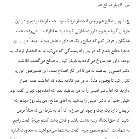
س- الهیار صالح هم
ج- الهیار صالح هم رئیس انحصار تریاک بود. خب اونجا بودیم و در این
جریا ن گویا مرحوم داور مسافرتی کرده بود به اطراف… می‌رفت خب
شایگان و عرض کنم که صالح و یک‌عده‌ای باهاش بودند. بعداً من از این
ماجرا مطلع شدم که در بین راه رسیدگی که می‌کردند به انحصار تریاک بد
بوده. داور هم شروع می‌کرده به غرغر کردن و صالح می‌گفتند آقا شما
دکتر امینی را بدهید به من تا این کار اصلاح بشه. این همین‌طور این رو
تکرار کرد تا بجنورد مثلاً. داور هم کلافه شده که آقا شما همه اصرار
دارید که آقا دکتر امینی را به من بدهید بعد که آمده بود تهران گفته بود
خیلی خب آقا دکتر امینی را بدهید به آقای صالح. من یک روز دیدم که
نریمان داره یک چک و چونه‌ای می‌زنه که آقا به شرط این‌که مثلاً فرض
کنید که حق‌الکفاله رتبه هشت باشد و فلان باشد گفتم چیه؟ گفت راجع
به شماست. گفتم منظور چیه. گفت بله شما می‌خواهید به معاونت اداره