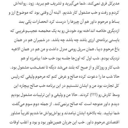
مدیرکل فرق نمی‌کند. شما می‌گیرید و تشریف هم ببرید. زود. روانه‌اش
کردم و رفت و خب مشغول کار شدیم. البته آن وقتی بود که موضوع ارز و
بساط و مرحوم داور هم آن چیزها را درست کرد انحصارات یکی بعد
ازدیگری خلاصه انداخته بود خودش رو به یک مخمصه عجیب‌وغریبی که
بایستی برنامه‌ی ارزی باشد چه باشد چه باشد. در شمیران هم در همان
باغ مرحوم دیبا ـ همان سرپل رومی منزل داشت و من هم در همان الاهیه
نزدیک بودم. شب اول که اون‌جا جلسه بود خب خدا بیامرزه او هم
شب‌کار و روزکار و از صبح که بلند می‌شد دیگه تا نصف‌شب مشغول بود.
حالا شب ما را دعوت کرده صالح و عرض کنم که مرحوم وثیقی که رئیس
کل تجارت بود من و ایشان نشستیم در این برنامه خب صالح بیچاره این
وسط کارش رو (؟؟؟) کردند. حالا من و وثیقی و این ترتیبات مشغول بودیم
دیدم داور متوجه است که صالح برنمی‌کند. از جمله دوم سوم می‌گفت
شما نیایید. بله بالاخره ایشان نیامدند و یواش‌یواش ما شدیم تقریباً مشاور
اقتصادی مرحوم داور. خب این جریان همین‌طور بود و بود و اغلب اوقات