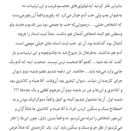
بنابراین فکر کردید ایدئولوژی‌های عجیب‌وغریب و این ترتیبات نه
به‌عنوان چپ ولی خب آدم خیال می‌کرد که رفورم واقعاً آن رفورمی‌ست
که اشخاص خیلی… درصورتی‌که خب یه جمعی بود بین قدیم و جدید ولو
وسطش هم البته اشخاص آشغال هم داشت. مثلاً ثبت اسناد را هرچه
آشغال بود گذاشته بود آن تو. خب ثبت اسناد جای خیلی مهمی است.
آدم هم نداشت. به‌هرحال باز شروع شد به چک‌وچونه و این ترتیبات و باز
گفت که بله شما… گفتم آقا صحبت ترس نیست. صحبت اینه که آدم یک
جایی وارد می‌شه باید… خلاصه. این دفعه شدیم عضو شعبه دوم دیوان
جزای کارمندان دولت. دیوان کیفری بود آن‌وقت. آقا ضیاء و کلانتری بود
و کلانتری و این‌ها و من در شعبه دوم آن مرحوم لطفی و یک عده‌ها ؟؟؟
شعبه اول. آن‌جا مشغول شدیم البته رو اصل واقعاً دموکراتیک بودن و به
اصطلاح سبک و سنگین کردن افراد با آقا ضیاء و کلانتری ما مثلاً آژان و
این‌جور اشخاص را تبرئه می‌کردیم. نه واقعاً بدون دلیل. چون این‌ها را فکر
می‌کردیم از نظر جرم سبک و سنگین باید کرد. یک کارمندی که مثلاً فرض