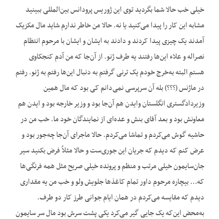
خیلی خب حالا شما بگردید توی این ژوریس پرودانس بین‌المللی ببینید
مشابه این کار را پیدا می‌کنید یا نه. حالا من خاطر ندارم شاید مال مکزیک
آمدند یک چیزی پیدا کردند و دادند به ایشان و ایشان با مرحوم انتظام
نصراله و علاء این‌ها رفتند یه طرف ژنو. از آن‌جا که من آدم کنجکاوی
هستم البته به‌خرج خودم یک ترنی گرفتم به دنبال این‌ها رفتم به ژنو. رفتم
در ماژنس (؟؟؟) بله آن سرپرسی نمی‌دانم کی بود که مال همین
وزیردادگستری انگلستان وایدن هم آن‌جا بود و وزیر خارجه بود و ایدن هم
معاونش بود و بعد آقای بنش و عده‌ای از نمایندگان خود ما. خب من در
حاشیه گوش می‌کردم و تماشا می‌کردم. حالا ماجرای آن‌جا چه‌جور بود و
عرض کنم که دیدم که جریان این جوری‌ست و حالا مثلاً فرض بکنید سیر
جان‌سایمون خیلی مرتب و منظم و پرونده خیلی صریح مثل همه فرنگی‌ها
که… بیچاره مرحوم داور تمام کاغذها جلویش ولو و خب من یه مقداری
دیدم که مقایسه می‌کردم در همان ایام جوانی طرز کار دو طرف.
به‌محض این‌که یک جایی گیر می‌کرد یکی پشت سرش بود مال سر سایمون