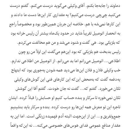
دماوند را جابه‌جا بکنم. آقای وکیلی می‌گوید درست می‌کنم. گفتم درست
می‌کنید چی‌چی درست می‌کنیم؟ یه مقداری کار این‌ها دست ما دادند و
این کارها نمی‌شه با هم. خلاصه این جریان همین‌طور بود و مخصوصاً راجع
به انحصار اتومبیل تقریباً شاید در حدود یک‌ماه بیشتر آن رئیس خزانه بود
که بلژیکی بود. هی گفت و شنود می‌شد و من هم مخالفت می‌کردم.
رئیس بدبخت هم بلژیکی که بود این‌هم می‌گفت این اولاً من رو چون
اطلاعی… اتومبیل می‌رانم اما بد می‌رانم. از اتومبیل من اطلاعی ندارم.
خب وکیلی فلان و فلان این‌ها می‌دید همه شودن یه‌جوری بود که ابتهاج
یه‌دفعه گفت که به‌محض این‌که این کارهای فنی این گوش‌های وکیلی
تکان می‌خورد. گفتم که… گفت نه جان خودت. گفتم آقا این گوشش
تکان نمی‌خوره تا سرکار و بنده حساب کنیم او حسابش را قبلاً کرده. ایشان
تاجره این تو مغزش همه این‌ها رو درست کرده. بنده و سرکار باید بنشینیم
جمع‌وتفریق و… این از این‌جهت البته آدم فهمیده زرنگی است. اما این یه
مقدار منافع عمومی فدای هوس‌های خصوصی می‌کنه… نه این‌که واقعاً