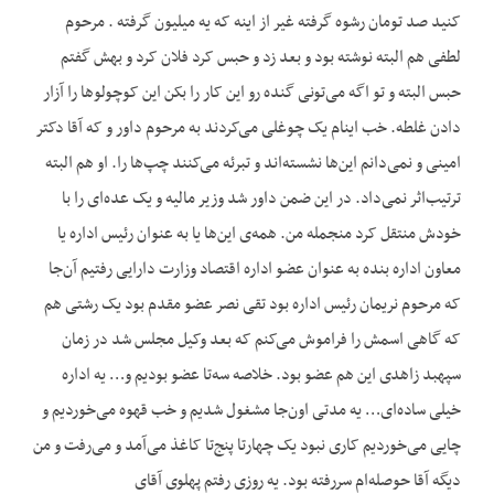
کنید صد تومان رشوه گرفته غیر از اینه که یه میلیون گرفته . مرحوم
لطفی هم البته نوشته بود و بعد زد و حبس کرد فلان کرد و بهش گفتم
حبس البته و تو اگه می‌تونی گنده رو این کار را بکن این کوچولوها را آزار
دادن غلطه. خب اینام یک چوغلی می‌کردند به مرحوم داور و که آقا دکتر
امینی و نمی‌دانم این‌ها نشسته‌اند و تبرئه می‌کنند چپ‌ها را. او هم البته
ترتیب‌اثر نمی‌داد. در این ضمن داور شد وزیر مالیه و یک عده‌ای را با
خودش منتقل کرد منجمله من. همه‌ی این‌ها یا به عنوان رئیس اداره یا
معاون اداره بنده به عنوان عضو اداره اقتصاد وزارت دارایی رفتیم آن‌جا
که مرحوم نریمان رئیس اداره بود تقی نصر عضو مقدم بود یک رشتی هم
که گاهی اسمش را فراموش می‌کنم که بعد وکیل مجلس شد در زمان
سپهبد زاهدی این هم عضو بود. خلاصه سه‌تا عضو بودیم و… یه اداره
خیلی ساده‌ای… یه مدتی اون‌جا مشغول شدیم و خب قهوه می‌خوردیم و
چایی می‌خوردیم کاری نبود یک چهارتا پنج‌تا کاغذ می‌آمد و می‌رفت و من
دیگه آقا حوصله‌ام سررفته بود. یه روزی رفتم پهلوی آقای