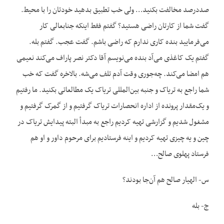
صددرصد مخالفت بکنید… ولی خب تطبیق بدهید خودتان را با محیط.
گفت شما از کارتان راضی هستید؟ گفتم فقط اینکه جنابعالی کار
می‌فرمایید بنده کاری ندارم که راضی باشم. گفت عجب. گفتم بله.
گفتم یک کاغذی می‌آد بنده می‌نویسم آقا دکتر نصر پاراف می‌کند نعیمی
هم امضا می‌کند. چه‌جوری وقت آدم تلف می‌شه. بالاخره گفت که خب
شما راجع به تریاک و جنبه بین‌المللی تریاک یک مطالعاتی بکنید. ما رفتیم
و یک‌مقدار پرونده از اداره انحصارات تریاک گرفتیم و از گمرک گرفتیم و
مشغول شدیم و گزارشی تهیه کردیم راجع به مبدأ البته پیدایش تریاک در
چین و یه چیزی تهیه کردیم و اینه فرستادیم برای مرحوم داور و او هم
فرستاد پهلوی صالح…
س- الهیار صالح هم آن‌جا بودند؟
ج- بله