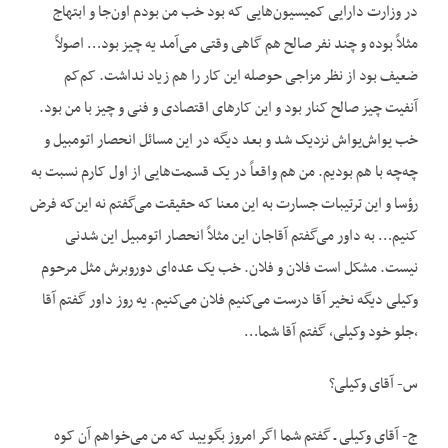
در وزارت دارایی کمیسیون‌هایی که بود خب من بودم اون‌جا و ابتهاج
مثلاً بوده و چند نفر صالح هم گاهی وقتی می‌آمد یه چیز بود… اصولاً
ضعیف بود از نظر مزاجی حوصله این کار را هم زیاد نداشت. کم‌کم
آنفیت چیز صالح کنار بود و این کارهای اقتصادی و فنی و چیز با من بود.
خب یواش‌یواش نزدیک شد و بعد دیگه در این مسائل انحصار اتومبیل و
چه‌چه با هم بودیم. من هم واقعاً در یک قسمت‌هایی از اول کارم نسبت به
رؤسا و این ترتیبات جسارت به این معنا که حقیقت می‌گفتم نه این‌که فرض
کنیم… به داور می‌گفتم آقاجان این مثلاً انحصار اتومبیل این شدنی
نیست. مشکل است فلان و فلان. خب یک عده‌ای دوروبرش مثل مرحوم
وکیلی دیگه نخیر آقا درست می‌کنیم فلان می‌کنیم. یه روز داور گفتم آقا
،جلو خود وکیلی، گفتم آقا شما…
س- آقای وکیلی؟
ج- آقای وکیلی ـ گفتم شما اگر امروز بگویید که من می‌خواهم آن‌ کوه