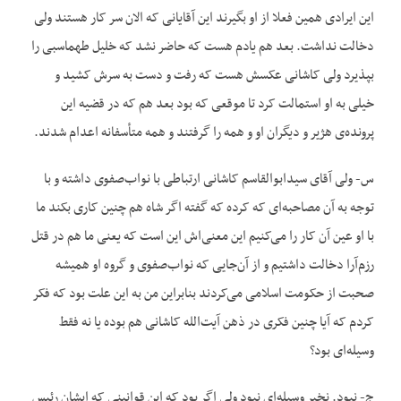
این ایرادی همین فعلا از او بگیرند این آقایانی که الان سر کار هستند ولی
دخالت نداشت. بعد هم یادم هست که حاضر نشد که خلیل طهماسبی را
بپذیرد ولی کاشانی عکسش هست که رفت و دست به سرش کشید و
خیلی به او استمالت کرد تا موقعی که بود بعد هم که در قضیه این
پرونده‌ی هژیر و دیگران او و همه را گرفتند و همه متأسفانه اعدام شدند.
س- ولی آقای سیدابوالقاسم کاشانی ارتباطی با نواب‌صفوی داشته و با
توجه به آن مصاحبه‌ای که کرده که گفته اگر شاه هم چنین کاری بکند ما
با او عین آن کار را می‌کنیم این معنی‌اش این است که یعنی ما هم در قتل
رزم‌آرا دخالت داشتیم و از آن‌جایی که نواب‌صفوی و گروه او همیشه
صحبت از حکومت اسلامی می‌کردند بنابراین من به این علت بود که فکر
کردم که آیا چنین فکری در ذهن آیت‌الله کاشانی هم بوده یا نه فقط
وسیله‌ای بود؟
ج- نبود. نخیر وسیله‌ای نبود ولی اگر بود که این قوانینی که ایشان رئیس