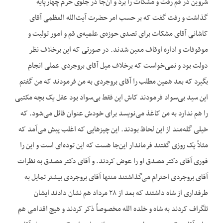
شروین در قم رفت و مشکات را برد و آن‌جا در جلوی حرم چهارپایه
گذاشت و رفت گفت که بر حسب امر حضرت آیت‌الله العظمی آقای
کاشانی آقای مشکات برای تصدی حوزه‌ی علمیه‌ی قم و امور تولیت و
موقوفات و اداره اوقاف معین شدند. در صورتی که این برخلاف نظر
دولت بود و نمی‌خواست که برخلاف میل آقای بروجردی عملی انجام
بگیرد که بعد همین مطلب را آقای بروجردی به من فرمودند که من گفتم
این سید بی‌سواد فرمودند کاش این فقط بی‌سواد بود عقل یک بچه مکتبی
را هم ندارد به من کاغذ می‌نویسد برای خودش عنوان قائل می‌شود. که
خیلی گله‌مند از این لحاظ بودند. این چیزهایی که اغلب پیش می‌آمد که
مثلاً یک روزی گفتند فرماندار این‌جا هست که این توده‌ای است و این را
فوری آقای دکتر مصدق او را عوض کردند. و آقای دکتر مصدق به نظرات
آقای بروجردی احترام می‌گذاشتند منتها آقای بروجردی بیشتر تمایل به
طرفداری از شاه داشتند که بعد از ۲۸ مرداد هم نشان دادند ایشان
تلگراف کردند به شاه و خلده الله مخصوصاً ذکر کردند و هیچ اقدامی هم