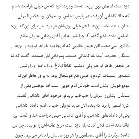
دزد است اسمش توی این‌جا هست و پرت کرد که من خیلی ناراحت شدم
که حالا کاشانی آن‌وقت هم رئیس مجلس بود ممکن بود عکس‌العملی
نشان بدهد. خب این‌ها با هم خیلی روی‌شان باز بود. من برای این‌که این‌جا
التیامی داده باشم گفتم آقا چرا شما به این آقای رضایی شریف مقام
بالاتری نمی‌دهید الان همین خانمی که این‌جا بود خواهر او بود و این‌ها از
بستگان حضرت آیت‌الله کاشانی هستند پسردایی‌اش هستند. گفت که نه
من محض خاطر او خیر ولی دیشب اتفاقاً ابلاغ او را دادم او را رئیس
شعبه‌ی استیناف کردم و خیلی هم خوشحال بود، نه برای خاطر این‌که
قوم‌وخویش ایشان است خودش آدم خوبی است اما عوضش یکی از
بستگان ایشان را سرش را خپ‌خپ بریدم. مرحوم آقای کاشانی گفتند
کی؟ اسمی را برد که بنده الان می‌دانم ولی خب… اسم داماد کاشانی
یکی از دامادهای کاشانی. و آقای کاشانی خیلی ناراحت شد و گفت این
عائله‌مند است فلان گفت بله دزد است خرج عائله‌اش را تو بده. چرا من
داماد دیگرت را آقای مصطفوی را هر روز مقامش را بالاتر می‌برم. چون