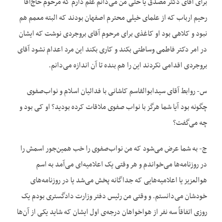
برای آقای دکتر مصدق یا حتی من می‌دانم علم دارم که مرحوم حاج‌آقا
رحیم ارباب که از علمای خیلی محترم اصفهان بودند که البته معمم هم
نبود و کلاهی بود او کاغذی برای مرحوم آقای بروجردی نوشت که ایشان
در امر دکتر فاطمی وساطتی بکند و کاری بکند این مرد اعدام نشود آقای
بروجردی اقدامی نکردند این را هم بنده تا آن اندازه می‌دانم.
س- روابط آقای سیدابوالقاسم کاشانی با فدائیان اسلام و نواب‌صفوی
چگونه بود آیا شما هرگز با نواب صفوی ملاقات کرده بودید؟ او کی بود و
چه می‌گفت؟
ج- به شما عرض می‌شود که من نواب‌صفوی را خب همین‌جور اسمش را
در روزنامه‌ها می‌خواندم و هر وقتی یک اعلامیه‌ای می‌آمد به اسم
هوالعزیز یا اعلامیه‌هایی که جداگانه پخش می‌شد یا در روزنامه‌های
خودشان می‌دانستم. و وقتی من رئیس دفتر وزارت دادگستری بودم یک
روزی اتفاقاً سه نفر از هواخواهان درجه‌ی اول ایشان که شاید یکی از آن‌ها