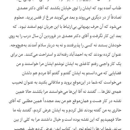
طناب آمده بود که ایشان را توی خیابان بکشند که آقای دکتر مصدق
تصادفاً از در دیگری می‌روند و بعد می‌گویند مرغ از قفس پرید. معلوم
می‌شود که آن حرف بهبهانی بی‌ارتباط با این جریان نهم اسفند نبود. که
بعد این کار نگرفت و آقای دکتر مصدق در فروردین آن سال درب را به روی
خودشان بستند نه کسی را پذیرفتند و نه به دربار سلام آمدند به‌هیچ‌وجه.
عنوان کرده بودند که به احمدآباد رفته‌اند و استراحت می‌کنند. من برای
یک کار واجبی رفتم کاغذی به ایشان نوشتم ایشان مرا خواستند و من
قضایایی که می‌دانستم به ایشان گفتم و گفتم آقا مردم هم دلشان
می‌خواست که شما در این‌موقع بروید و ملاقاتی بکنید به عنوان تحبیب
همه‌ی نقل‌ها… گفتند نه آقا این‌ها می‌خواستند مرا بکشند حالا همین
نقشه در کار هست و همان‌موقع هم من بعد مجدداً همین مطلبی که آقای
حائری به من گفته بودند نقل کردم و به ایشان عرض کردم، گفتند بله ما
حالا فهمیدیم که این نقشه بوده است و خیال داشتند مرا به کلی از بین
ببرند. شما این‌ها را تمام توی این کتاب ایدن عرض کردم خیلی عجیب