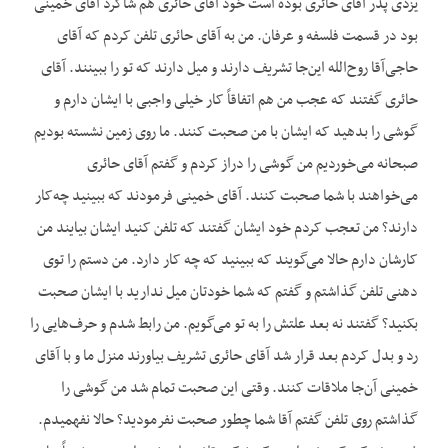
یزدی پدر آقای حائری بوده است خود آقای حائری هم شاگرد آقای خمینی
بود در قسمت فلسفه و عرفان. من به آقای حائری تلفن کردم که آقای
حاجی‌آقا روح‌الله این‌جا تشریف دارند و میل دارند که تو را ببینند. آقای
حائری گفتند که عجب من هم اتفاقاً کار خیلی واجبی با ایشان دارم و
گوشی را بدهید که ایشان با من صحبت کنند. ما روی زمین نشسته بودیم
صبحانه می‌خوردیم من گوشی را دراز کردم و گفتم آقای حائری
می‌خواهند با شما صحبت کنند. آقای خمینی فرمودند که ببینید چه‌کار
دارند؟ من تعجب کردم خود ایشان گفتند که تلفن کنید ایشان بیایند من
کارشان دارم حالا می‌گویند که ببینید که چه کار دارد. من دستم را توی
دهنی تلفن گذاشتم و گفتم که شما خودتان میل ندارید با ایشان صحبت
بکنید؟ گفتند نه بعد علتش را به تو می‌گویم. من رابط شدم و حرف‌هایی را
رد و بدل کردم بعد قرار شد آقای حائری تشریف بیاورند منزل ما و با آقای
خمینی آن‌جا ملاقات کنند. وقتی این صحبت تمام شد من گوشی را
گذاشتم روی تلفن گفتم آقا شما چطور صحبت نفرمودید؟ حالا نفهمیدم.