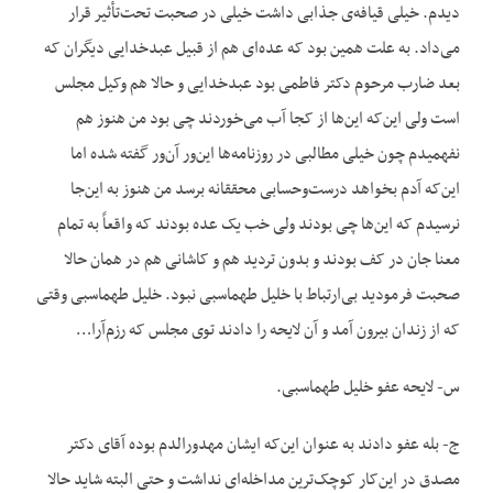
دیدم. خیلی قیافه‌ی جذابی داشت خیلی در صحبت تحت‌تأثیر قرار
می‌داد. به علت همین بود که عده‌ای هم از قبیل عبدخدایی دیگران که
بعد ضارب مرحوم دکتر فاطمی بود عبدخدایی و حالا هم وکیل مجلس
است ولی این‌که این‌ها از کجا آب می‌خوردند چی بود من هنوز هم
نفهمیدم چون خیلی مطالبی در روزنامه‌ها این‌ور آن‌ور گفته شده اما
این‌که آدم بخواهد درست‌وحسابی محققانه برسد من هنوز به این‌جا
نرسیدم که این‌ها چی بودند ولی خب یک عده بودند که واقعاً به تمام
معنا جان در کف بودند و بدون تردید هم و کاشانی هم در همان حالا
صحبت فرمودید بی‌ارتباط با خلیل طهماسبی نبود. خلیل طهماسبی وقتی
که از زندان بیرون آمد و آن لایحه را دادند توی مجلس که رزم‌آرا…
س- لایحه عفو خلیل طهماسبی.
ج- بله عفو دادند به عنوان این‌که ایشان مهدورالدم بوده آقای دکتر
مصدق در این‌کار کوچک‌ترین مداخله‌ای نداشت و حتی البته شاید حالا