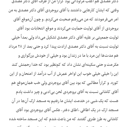
دکتر مصدق هم اغلب مراوداتی بود کراراً من از طرف آقای دکتر مصدق
وقتی که ایشان کارهایی داشتند با آقای بروجردی آقای دکتر مصدق به من
امر می‌فرمودند که من می‌رفتم صحبت می‌کردم. و چون آن‌موقع آقای
بروجردی از آقای تولیت حمایت می‌کردند و موقع انتخابات بود آقای
تولیت جمعیتی بر علیه آقای دکتر مصدق تشکیل می‌داد ولی بعداً خیلی
تولیت نسبت به آقای دکتر مصدق ارادت پیدا کرد و حتی بعد از ۲۸ مرداد
هم مدت‌ها این مرد با ما در زندان بود و خیلی از خودش بزرگواری و
مکرمت و حتی سکینه‌ای نشان داد که کم‌نظیر بود که خدا رحمتش کند
این را خیلی خیلی خوب این اواخر عمرش از آب درآمد از امتحان و از این
کوره. و کراراً مطالبی که بود بین آقای بروجردی ولی خب همان‌موقع هم
آقای کاشانی نسبت به آقای بروجردی لحن بی‌ادبی و چیز داشت یادم
هست که یک شبی در خدمت ایشان ما رفتیم به مسجد ارک آن‌جا در آن
مسجد ارک در یک اطاقی ،اطاق دفتر، عکس آقای بروجردی بود آقای
کاشانی به طرز طنزی گفتند که من باعث شدم که این مسجد ساخته شده