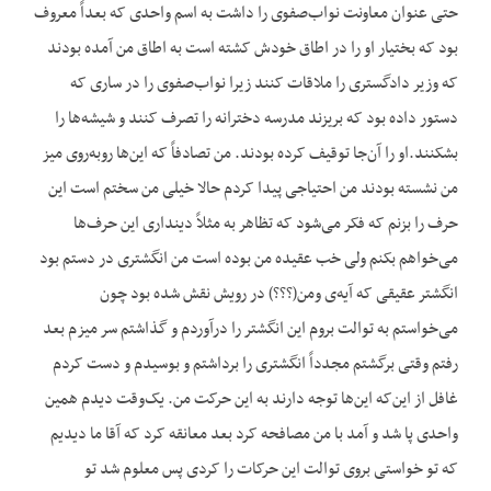
حتی عنوان معاونت نواب‌صفوی را داشت به اسم واحدی که بعداً معروف
بود که بختیار او را در اطاق خودش کشته است به اطاق من آمده بودند
که وزیر دادگستری را ملاقات کنند زیرا نواب‌صفوی را در ساری که
دستور داده بود که بریزند مدرسه دخترانه را تصرف کنند و شیشه‌ها را
بشکنند.او را آن‌جا توقیف کرده بودند. من تصادفاً که این‌ها روبه‌روی میز
من نشسته بودند من احتیاجی پیدا کردم حالا خیلی من سختم است این
حرف را بزنم که فکر می‌شود که تظاهر به مثلاً دینداری این حرف‌ها
می‌خواهم بکنم ولی خب عقیده من بوده است من انگشتری در دستم بود
انگشتر عقیقی که آیه‌ی ومن(؟؟؟) در رویش نقش شده بود چون
می‌خواستم به توالت بروم این انگشتر را درآوردم و گذاشتم سر میزم بعد
رفتم وقتی برگشتم مجدداً انگشتری را برداشتم و بوسیدم و دست کردم
غافل از این‌که این‌ها توجه دارند به این حرکت من. یک‌وقت دیدم همین
واحدی پا شد و آمد با من مصافحه کرد بعد معانقه کرد که آقا ما دیدیم
که تو خواستی بروی توالت این حرکات را کردی پس معلوم شد تو