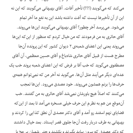
می‌کند که می‌گویند (؟؟؟) تأخیر آفات. آقای بهبهانی می‌گویند که این نه
این از آن تأخیرها نیست که آفت داشته باشد این به نفع ما آخر تمام
می‌شود. می‌پرسد آخر چطور؟ آقای بهبهانی می‌گویند این‌ها می‌روند.
آقای حائری به من فرمودند که من خیال کردم که منظور از این‌که این‌ها
می‌روند یعنی این اعضای شعبه‌ی ۲ دیوان کشور که این پرونده آن‌جا
مطرح هست از قبیل آقای حائری شاه‌باغ و آقای حسین معظمی، آن آقای
مصطفوی می‌گوید که خب آقا بر فرض که این اعضای شعبه بروند خب یک
عده‌ای دیگر می‌آیند مثل آن‌ها. می‌گوید نه آخر من که نمی‌توانم همه‌ی
حرف‌ها را بزنم همشون می‌روند. خود مصدق می‌رود. این‌ها تعجب
می‌کنند که اصلاً هیچ باورشان نمی‌شد آقای حائری به من گفتند. خب
آن‌موقع من هم به نظرم این حرف خیلی مسخره می‌آمد تا بعد از این‌که
قضایای نهم اسفند رو آمد و آقای دکتر مصدق آن نطق کذایی را کردند و
بهبهانی به طرف دربار رفت آن‌جا جلوی قصر ایستاد. بعد خیال داشتند
که دکتر مصدق که بیرون بیاید بگیرند و بکشند و حتی شعبان بی‌مخ با