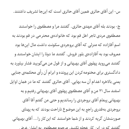
س- این آقای حائری همین آقای حائری است که این‌جا تشریف داشتند.
ج- بودند بله آقای مهدی حائری. گفتند مرا و مصطفوی را خواستند
مصطفوی مردی تاجر اهل قم بود که خانواده‌ی محترمی در قم بودند به
اسم آقازاده که منزلی که آقای بروجردی سکونت داشت مال این‌ها بود
معروف بود به آقازاده‌ی بلور فروش. گفتند ما دوتا را ایشان خواستند و
گفتند می‌روید پهلوی آقای بهبهانی و از قول من می‌گویید فشار بیاورد به
دادگستری برای مختومه‌کردن این پرونده و ابرام آن رأی محکمه‌ی جنایی
یعنی بالاخره اعدام آن سه بهایی. آقای حائری گفتند که ما در همان اوایل
اسفند سال ۳۱ من و آقای مصطفوی پهلوی آقای بهبهانی رفتیم و به
بهبهانی پیغام آقای بروجردی را رساندیم و حتی من گفتم آقا آقای
بروجردی به‌قدری راجع به این موضوع ناراحت بودند که به پهنای
صورت‌شان گریه کردند و از شما خواستند که این‌کار را… آقای بهبهانی
گفتند که در این کار عجله نکنید. مرحوم مصطفوی به ایشان عرض