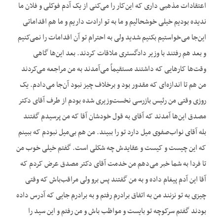
اعتقادات مذهبی داری که این‌کار را می‌کنی از یک آدم فوکلی و فلان ما
ندیده بودیم خیلی خوشحالیم و ما به تو ارادت داریم و ما هم اقداماتی
این‌جا می‌خواستیم بکنیم شدید ولی به احترام تو آن اقدامات را نمی‌کنیم
و بعد هم رفتند با وزیر دادگستری ملاقات کردند. بعد این‌ها گاهی
وقت‌ها کارهایی که داشتند مستقیماً می‌آمدند به من مراجعه می‌کردند
من هم تا اندازه‌ای که مقدور بود و برخلاف چیز نبود آن‌جا می‌دادم. یک
روزی وقتی من رئیس بازرسی نخست‌وزیری شده بودم از طرف آقای دکتر
مصدق این‌ها آمدند که آقای به قول خودشان آقا که من پرسیدم گفتند
بله آقای نواب‌صفوی میل دارد تو را ببیند. من هم بی‌میل نبودم که ببینم
که این چیست و کیست و عقایدش چه شکلی است. گفتم خیلی خوب من
تا فردا به شما خبر می‌دهم من خدمت آقای دکتر مصدق عرض کردم که
آقا این آدم پیغام داده و به من گفتند پس برو ولی مراقب‌باش که وقتی
چیزی به تو نزنند من به اتفاق برادرم رفتم و به برادرم جایی که آدرس داده
بودند گفتم سرکوچه تو بایست و مواظب باش و من رفتم و این سید را