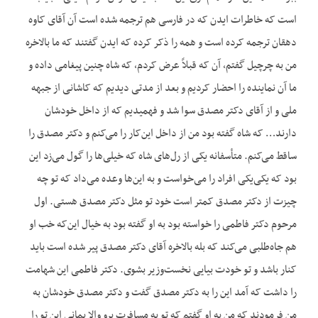
است که خاطرات ایدن که در فارسی هم ترجمه شده است آن آقای کاوه
دهقان ترجمه کرده است و همه را ذکر کرده که ایدن گفتند که ما بالاخره
من به چرچیل گفتم، آن که قبلاً عرض کردم، که شاه چنین پیغامی داده و
ما آن نماینده را احضار کردیم و بعد از مدتی دیدیم که کاشانی از جبهه
ملی و از آقای دکتر مصدق سوا شد و فهمیدیم که از داخل خودشان
دارند… که شاه گفته بود من از داخل این‌کار را می‌کنم و دکتر مصدق را
ساقط می‌کنم. متأسفانه یکی از رل‌های شاه که خیلی‌ها را گول می‌زد این
بود که یکی‌یکی افراد را می‌خواست و به این‌ها وعده می‌داد که تو چه
چیزت از دکتر مصدق کمتر است خود تو مثل دکتر مصدق هستی. اول
مرحوم دکتر فاطمی را خواسته بود به او گفته بود به خیال این‌که خب او
هم جاه‌طلبی می‌کند که بله بالاخره آقای دکتر مصدق پیر شده است باید
کنار باشد و تو خودت بیایی نخست‌وزیر بشوی. دکتر فاطمی این شهامت
را داشت که آمد این را به دکتر مصدق گفت و دکتر مصدق خودشان به
من فرمودند که من به او گفتم که تو به مسافرت برو والا بمانی این تو را