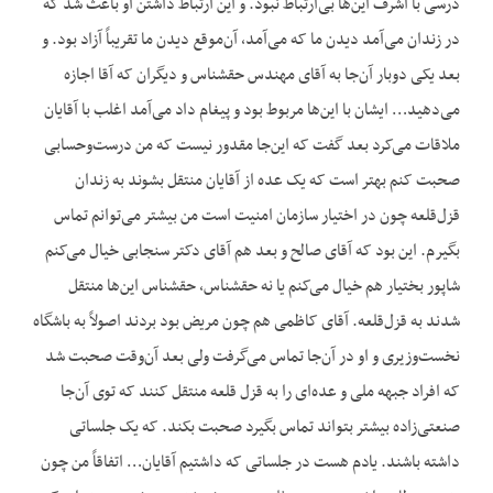
درسی با اشرف این‌ها بی‌ارتباط نبود. و این ارتباط داشتن او باعث شد که
در زندان می‌آمد دیدن ما که می‌آمد، آن‌موقع دیدن ما تقریباً آزاد بود. و
بعد یکی دوبار آن‌جا به آقای مهندس حقشناس و دیگران که آقا اجازه
می‌دهید… ایشان با این‌ها مربوط بود و پیغام داد می‌آمد اغلب با آقایان
ملاقات می‌کرد بعد گفت که این‌جا مقدور نیست که من درست‌وحسابی
صحبت کنم بهتر است که یک عده از آقایان منتقل بشوند به زندان
قزل‌قلعه چون در اختیار سازمان امنیت است من بیشتر می‌توانم تماس
بگیرم. این بود که آقای صالح و بعد هم آقای دکتر سنجابی خیال می‌کنم
شاپور بختیار هم خیال می‌کنم یا نه حق‏شناس، حق‏شناس این‌ها منتقل
شدند به قزل‌قلعه. آقای کاظمی هم چون مریض بود بردند اصولاً به باشگاه
نخست‌وزیری و او در آن‌جا تماس می‌گرفت ولی بعد آن‌وقت صحبت شد
که افراد جبهه ملی و عده‌ای را به قزل قلعه منتقل کنند که توی آن‌جا
صنعتی‌زاده بیشتر بتواند تماس بگیرد صحبت بکند. که یک جلساتی
داشته باشند. یادم هست در جلساتی که داشتیم آقایان… اتفاقاً من چون