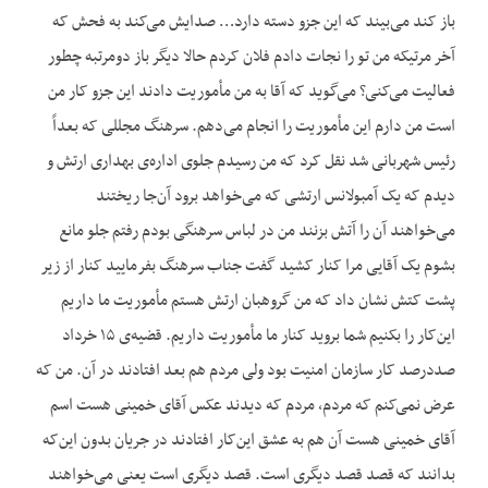
باز کند می‌بیند که این جزو دسته دارد… صدایش می‌کند به فحش که
آخر مرتیکه من تو را نجات دادم فلان کردم حالا دیگر باز دومرتبه چطور
فعالیت می‌کنی؟ می‌گوید که آقا به من مأموریت دادند این جزو کار من
است من دارم این مأموریت را انجام می‌دهم. سرهنگ مجللی که بعداً
رئیس شهربانی شد نقل کرد که من رسیدم جلوی اداره‌ی بهداری ارتش و
دیدم که یک آمبولانس ارتشی که می‌خواهد برود آن‌جا ریختند
می‌خواهند آن را آتش بزنند من در لباس سرهنگی بودم رفتم جلو مانع
بشوم یک آقایی مرا کنار کشید گفت جناب سرهنگ بفرمایید کنار از زیر
پشت کتش نشان داد که من گروهبان ارتش هستم مأموریت ما داریم
این‌کار را بکنیم شما بروید کنار ما مأموریت داریم. قضیه‌ی ۱۵ خرداد
صددرصد کار سازمان امنیت بود ولی مردم هم بعد افتادند در آن. من که
عرض نمی‌کنم که مردم، مردم که دیدند عکس آقای خمینی هست اسم
آقای خمینی هست آن هم به عشق این‌کار افتادند در جریان بدون این‌که
بدانند که قصد قصد دیگری است. قصد دیگری است یعنی می‌خواهند