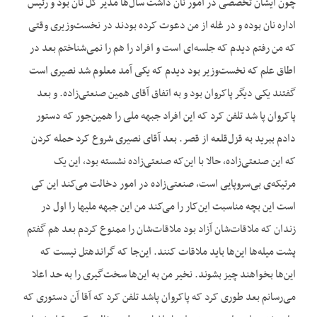
چون ایشان تخصصی در امور نان داشت سال‌ها مدیر کل نان بود و رئیس
اداره نان بوده و در غله از من دعوت کرده بودند در نخست‌وزیری وقتی
که من رفتم دیدم که جلسه‌ای است و افراد را هم را نمی‌شناختم بعد در
اطاق علم که نخست‌وزیر بود دیدم که یکی آمد معلوم شد نصیری است
گفتند یکی دیگر پاکروان بود و به اتفاق آقای همین صنعتی‌زاده. و بعد
پاکروان پا شد تلفن کرد که این افراد جبهه ملی را همین‌جور که دستور
دادم ببرید به قزل‌قلعه از قصر. بعد آقای نصیری شروع کرد حمله کردن
که این صنعتی‌زاده، حالا با این‌که صنعتی‌زاده نشسته بود، این یک
مرتیکه‌ی بی‌سروپایی است، صنعتی‌زاده در امور دخالت می‌کند این کی
است این بچه مناسبت این‌کار را می‌کند من این جبهه ملیها را اول در
زندان که ملاقات‌شان آزاد بود ملاقات‌شان را ممنوع کردم بعد هم گفتم
پشت میله‌ها این‌ها باید ملاقات کنند. این‌جا که گراندهتل نیست که
این‌ها بخواهند چیز بشوند. نخیر من به این‌ها سخت‌گیری را به حد اعلا
می‌رسانم بعد طوری کرد که پاکروان پاشد تلفن کرد که آقا آن دستوری که