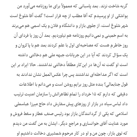
گربه شاخت نزند. بعد پاسبانی که معمولاً برای ما روزنامه می‌آورد من
یواشکی از او پرسیدم که آقا مطلب از چه قرار است؟ گفت آقا شلوغ است
شهر شلوغ است، از جلوی بازار و دانشگاه و فلان و یک اسمی هم می‌برند
به اسم خمینی و نمی‌دانیم روزنامه هم نیاوردیم. بعد آن روز یا فردای آن
روز خاطرم هست که مصاحبه‌ای اول با علم کردند بعد هم با پاکروان و
یک سؤال کردند که آیا در این جریانات جبهه ملی هم دخالتی داشته
است او گفت نه آن‌ها در این‌کار مطلقاً دخالتی نداشتند. حالا ایراد بر این
است که اگر مداخله‌ای نداشتند پس چرا عکس‌العمل نشان ندادند به
قول جنابعالی؟ بنده مثل روز برایم روشن است و می‌دانم با اطلاعات
دقیقی که دارم که ۱۵ خرداد را تمام تظاهراتش را سازمان امنیت ترتیب
داد لباس سیاه در بازار از روزهای پیش سفارش داد حاج میرزا عباسعلی
اسلامی که یکی از گردانندگان بازار بود رئیس صنف عطار و سقط فروش و
مورد عنایت آقای خوانساری و مراجع دیگر، ایشان به من گفت من دیدم
که توی بازار، چون من و او در کار مرحوم شمشیری دخالت داشتیم او