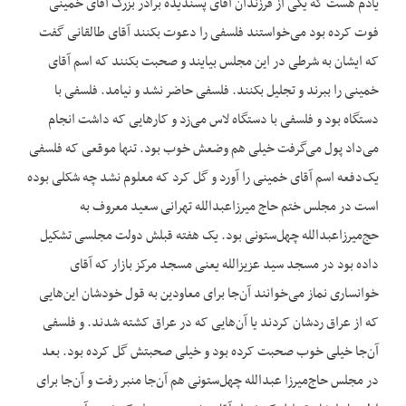
یادم هست که یکی از فرزندان آقای پسندیده برادر بزرگ آقای خمینی
فوت کرده بود می‌خواستند فلسفی را دعوت بکنند آقای طالقانی گفت
که ایشان به شرطی در این مجلس بیایند و صحبت بکنند که اسم آقای
خمینی را ببرند و تجلیل بکنند. فلسفی حاضر نشد و نیامد. فلسفی با
دستگاه بود و فلسفی با دستگاه لاس می‌زد و کارهایی که داشت انجام
می‌داد پول می‌گرفت خیلی هم وضعش خوب بود. تنها موقعی که فلسفی
یک‌دفعه اسم آقای خمینی را آورد و گل کرد که معلوم نشد چه شکلی بوده
است در مجلس ختم حاج میرزاعبدالله تهرانی سعید معروف به
حج‌میرزاعبدالله چهل‌ستونی بود. یک هفته قبلش دولت مجلسی تشکیل
داده بود در مسجد سید عزیزالله یعنی مسجد مرکز بازار که آقای
خوانساری نماز می‌خوانند آن‌جا برای معاودین به قول خودشان این‌هایی
که از عراق ردشان کردند یا آن‌هایی که در عراق کشته شدند. و فلسفی
آن‌جا خیلی خوب صحبت کرده بود و خیلی صحبتش گل کرده بود. بعد
در مجلس حاج‌میرزا عبدالله چهل‌ستونی هم آن‌جا منبر رفت و آن‌جا برای