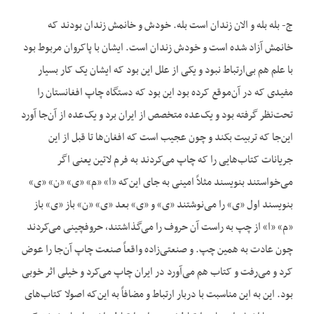
ج- بله بله و الان زندان است بله. خودش و خانمش زندان بودند که
خانمش آزاد شده است و خودش زندان است. ایشان با پاکروان مربوط بود
با علم هم بی‌ارتباط نبود و یکی از علل این بود که ایشان یک کار بسیار
مفیدی که در آن‌موقع کرده بود این بود که دستگاه چاپ افغانستان را
تحت‌نظر گرفته بود و یک‌عده متخصص از ایران برد و یک‌عده از آن‌جا آورد
این‌جا که تربیت بکند و چون عجیب است که افغان‌ها تا قبل از این
جریانات کتاب‌هایی را که چاپ می‌کردند به فرم لاتین یعنی اگر
می‌خواستند بنویسند مثلاً امینی به جای این‌که «ا» «م» «ی» «ن» «ی»
بنویسند اول «ی» را می‌نوشتند «ی» و «ی» بعد «ی» «ن» باز «ی» باز
«م» «ا» از چپ به راست آن حروف را می‌گذاشتند، حروفچینی می‌کردند
چون عادت به همین چپ. و صنعتی‌زاده واقعاً صنعت چاپ آن‌جا را عوض
کرد و می‌رفت و کتاب هم می‌آورد در ایران چاپ می‌کرد و خیلی اثر خوبی
بود. این به این مناسبت با دربار ارتباط و مضافاً به این‌که اصولا کتاب‌های