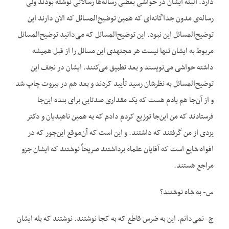
دارد. البته ایشان در حواشی بعضی رساله‌ها رسالاتی نوشته بودند ولی
رساله‌ی مدون جداگانه‌ای که همین توضیح‌‌المسائل که الان دارند این
توضیح‌المسائل این نبود. این توضیح‌المسائل که می‌دانید توضیح‌المسائل
مربوط به ایشان تنها نیست هر مجتهدی این مسائل را از قبل همیشه
داشته حواشی می‌نویسند و بعد تطبیق می‌کنند. ایشان در نجف این
توضیح‌المسائل به نظرشان رسید تأیید کردند و بعد هم در بیروت چاپ شد
و از آن‌جا هم یادم هست که یک مقداری صدتایی برای بنده این‌جا
فرستادند که من این‌جا توزیع کردم دادم که به همین ناهیدیان و دکتر
یزدی از من گرفتند که داشتند. و این است که آن‌موقع این‌جور که در
افواه شایع است که آقایان علماء برداشتند صریحاً نوشتند که ایشان جزو
مراجع هستند.
س- به شاه نوشتند؟
ج- نمی‌دانم. این به ضرس قاطع که به کجا نوشتند. نوشتند که بله ایشان