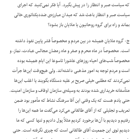
که سیاست صبر و انتظار را در پیش بگیرد. آیا فکر نمی‌کنید که اجرای
سیاست صبر و انتظار باعث شد که میدان مبارزه‌ی ضددیکتاتوری خالی
بماند و راه برای گروه روحانیون یا ملایان باز بشود؟
ج- گروه ملایان همیشه در بین مردم و مخصوصاً قشر پایین نفوذ داشته‌
است. مخصوصاً در ماه محرم و صفر و ماه رمضان مجالس عبادت، نماز، و
مخصوصاً شب‌های احیاء روزهای عاشورا تاسوعا این ایام همیشه بوده
است و مردم توجه به امور مذهبی داشته‌اند. ولی هیچ‌وقت این‌ها جرأت
نمی‌کردند که مطلبی خیلی صریح بر علیه دستگاه بگویند یا اغلب این‌ها
متأسفانه خریداری شده بودند به وسیله‌ی سازمان اوقاف و سازمان امنیت.
حتی یادم هست که یک وقتی این آقا سرهنگ نشاط که مأمور بود ضمن
تعریف و تجلیلی که از آقای طالقانی می‌کرد می‌گفت ما همه این‌ها را
رفتیم و دیدیم با آن‌ها برخورد کردیم مثلاً پول دادیم و تنها کسی که ما
دیدیم توی این جمعیت آقای طالقانی است که چیزی نگرفته است. حتی