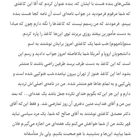
عکس‌های بنده هست با ایشان که، بنده عنوان کردم که آقا این کاغذی
که شما مرقوم فرمودید در جواب نامه‌ای است آن نامه کجا هست بنده
ببینم. فرمودند که من رسمم نیست که کاغذها را نگه دارم چون که مبادا
به دست مأمورین بیفتد روزی بریزند توی این‌جا کاغذ را پاره کردم.
ستم[نامهوم] خب شما یک کاغذی امروز برایتان نوشتند به اسم
دانشجویان اروپا و آمریکا شما بلافاصله امروز جواب دادید و رسم این
است که این کاغذ به دست طرف برسد طرفین راضی باشند تا منتشر
بشود اما این کاغذ هنوز از تهران بیرون نیامده شب فتوکپی شده است و
پلی‌کپی و به تمام جاها هم منتشر شده. من در نامه‌ی اصلی‌اش تردید
دارم و این جز این‌که بگویم خدای نکرده جعل باشد یک عده‌ای… که بعد
بین من و آقای هدایت متین دفتری آن روز تعارضی شد. و فقط این‌که آقای
دکتر مصدق کاغذی نوشتند به آقای صالح که شما، یک مرد سیاسی نباید
قهر بکند من از شما خواهش می‌کنم یک هفته‌ای من اجازه می‌گیرم فلان
شما بیایید این‌جا و بنشینید با هم صحبت بکنیم. ولی باز متأسفانه