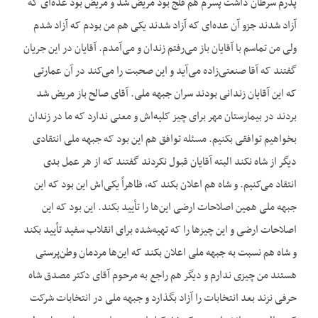
پدرم سرطان داشت پسرم هم فلج بود مریض شد و مریض بود عده‌ای که
آزاد شدند جزو آن عده‌ای که آزاد شدند یکی هم من بودم که آزاد شدم
ولی من تماسم با آقایان باز می‌رفتم زندان و می‌آمدم. آقایان در این جریان
گفتند که آقا صنعتی‌زاده می‌آید و این صحبت را می‌کند در آن عمارتی
که این آقایان زندانی بودند سران جبهه ملی. آقای صالح باز مریض شد
بردند در بیمارستان مهر برای چیز کلیه‌اش و معنی ندارد که ما در زندان
بخواهیم توافقی بکنیم. مسئله توافق هم این بود که جبهه ملی انتقادی
دیگر از شاه نکند البته آقایان قبول نکردند گفتند که از هر عمل بدی
انتقاد می‌کنیم. و شاه هم اعلان بکند که، ظاهراً یکی‌اش این بود که این
جبهه ملی همین اصلاحات ارضی این‌ها را تأیید بکند. این بود که این
اصلاحات ارضی و این چیزها را که تهیه‌شده برای انقلاب سفید تأیید بکند
و شاه هم نسبت به جبهه ملی اعلان بکند که این‌ها مردمان وطن‌پرستی
هستند من چیزی ندارم و دیگر هم راجع به مرحوم آقای دکتر مصدق شاه
حرفی نزند بعد انتخابات را آزاد بگذارد و جبهه ملی در انتخابات شرکت