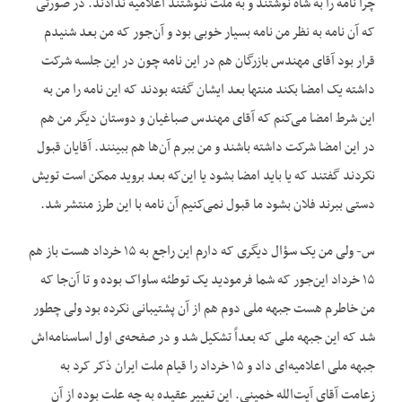
چرا نامه را به شاه نوشتند و به ملت ننوشتند اعلامیه ندادند. در صورتی
که آن نامه به نظر من نامه بسیار خوبی بود و آن‌جور که من بعد شنیدم
قرار بود آقای مهندس بازرگان هم در این نامه چون در این جلسه شرکت
داشته یک امضا بکند منتها بعد ایشان گفته بودند که این نامه را من به
این شرط امضا می‌کنم که آقای مهندس صباغیان و دوستان دیگر من هم
در این امضا شرکت داشته باشند و من ببرم آن‌ها هم ببینند. آقایان قبول
نکردند گفتند که یا باید امضا بشود یا این‌که بعد بروید ممکن است تویش
دستی ببرند فلان بشود ما قبول نمی‌کنیم آن نامه با این طرز منتشر شد.
س- ولی من یک سؤال دیگری که دارم این راجع به ۱۵ خرداد هست باز هم
۱۵ خرداد این‌جور که شما فرمودید یک توطئه ساواک بوده و تا آن‌جا که
من خاطرم هست جبهه ملی دوم هم از آن پشتیبانی نکرده بود ولی چطور
شد که این جبهه ملی که بعداً تشکیل شد و در صفحه‌ی اول اساسنامه‌اش
جبهه ملی اعلامیه‌ای داد و ۱۵ خرداد را قیام ملت ایران ذکر کرد به
زعامت آقای آیت‌الله خمینی. این تغییر عقیده به چه علت بوده از آن