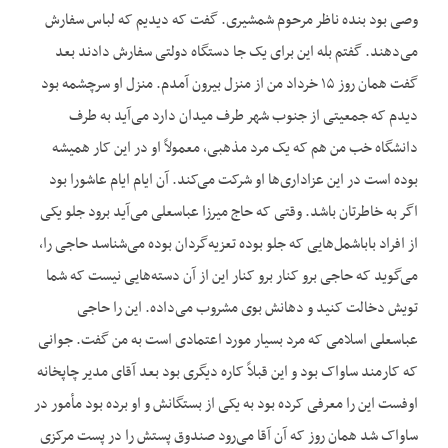
وصی بود بنده ناظر مرحوم شمشیری. گفت که دیدیم که لباس سفارش
می‌دهند. گفتم بله این برای یک جا دستگاه دولتی سفارش دادند بعد
گفت همان روز ۱۵ خرداد من از منزل بیرون آمدم. منزل او سرچشمه بود
دیدم که جمعیتی از جنوب شهر طرف میدان دارد می‌آید به طرف
دانشگاه خب من هم که یک مرد مذهبی، معمولاً او در این کار همیشه
بوده است در این عزاداری‌ها او شرکت می‌کند. آن ایام ایام عاشورا بود
اگر به خاطرتان باشد. وقتی که حاج میرزا عباسعلی می‌آید برود جلو یکی
از افراد باباشمل‌هایی که جلو بوده تعزیه‌گردان بوده می‌شناسد حاجی را،
می‌گوید که حاجی برو کنار برو کنار این از آن دسته‌هایی نیست که شما
تویش دخالت کنید و دهانش بوی مشروب می‌داده. این را حاجی
عباسعلی اسلامی که مرد بسیار مورد اعتمادی است به من گفت. جوانی
که کارمند ساواک بود و این قبلاً کاره دیگری بود بعد آقای مدیر چاپخانه
اوفست این را معرفی کرده بود به یکی از بستگانش و او برده بود مأمور در
ساواک شد همان روز که آن آقا می‌رود صندوق پستش را در پست مرکزی