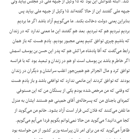
کند. البته عنوانش این بود که ۱۵ وکیل از جبهه ملی در مجلس بیاید ولی
جبهه ملی گفتند این از حالا گفته‌اند ۱۵ وکیل از جبهه ملی بیاید پس
بنابراین یعنی دولت دخالت بکند. ما می‌گوییم آزاد باشد اگر ما بردیم
بردیم نبردیم هم که نبردیم. بعد هم گفتند این ما معنی ندارد که در زندان
که باشیم چیزی توافق کنیم یعنی مجبور بودیم. یادم هست که باز همان
رابط می‌گفت که آقا پادشاه مراکش هم که پدر این حسن بن یوسف اسمش
اگر خاطرم باشد بن یوسف است او هم در زندان و تبعید بود که با فرانسه
توافق کرد و مال الجزائر هم همین‌جور اغلب سرانشان و دیگران در زندان
بودند که توافق کردند این مانعی ندارد که توافقی باشد و باز یادم هست
که وقتی که من مرخص شده بودم یکی از بستگان من که این مستوفی
کمره‌ای باجناق من که پسرخاله‌ی آقای خمینی هم هستند ایشان به منزل
ما تلفن می‌کنند که فلان‌کس قرار است آزاد بشود. خانم من می‌گوید از
کجا می‌دانید؟ می‌گوید من حالا نمی‌توانم بگویم فردا می‌آیم می‌گویم.
ظاهراً می‌گوید که من برای امر نان پیراسته وزیر کشور از من خواسته بود