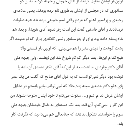
اولین‌بار ایشان تجلیل کردند از آقای خمینی و حمله کردند به آن دو
سناتوری که در مجلس از ایشان بدطوری نام برده بودند. یعنی علامه‌ی
وحیدی و پرفسور اعلم که مردم وقتی اسم خمینی برده شد همه صلوات
فرستادند و آقای فلسفی گفت این است رفراندوم آقای هویدا. و بعد هم
شاه پیغام داده بود برای او به‌وسیله‌ی رئیس کلانتری بازار که تو من‏بعد اگر
پشت گوشت را دیدی منبر را هم می‌بینی. که اولین بار فلسفی والا
هیچ‌کدام این‌ها. بعد دیگر کم‌کم شروع شد این نهضت. ولی جبهه ملی
آقای دکتر چاره‌ای نداشت بعد از این‌که آقای دکتر مصدق آن نامه را
نوشته بود دیگر نمی‌توانست که به قول آقای صالح که گفت من یک عمر
پای علم دکتر مصدق سینه زدم حالا که نمی‌توانم بیایم بایستم در مقابل
ایشان عرض‌اندام کنم و… سکوت می‌کنم تا خود ایشان متوجه بشوند من
این کار را نمی‌کنم. آن‌وقت بعد یک دسته‌ای به خیال خودشان جبهه ملی
سوم را خواستند تشکیل بدهند که جنابعالی هم می‌دانید که نگرفت کار
بله.