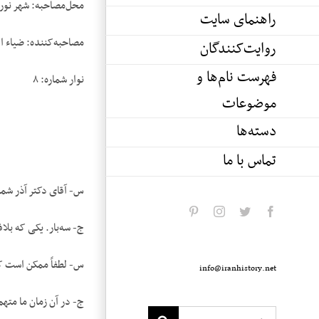
محل‌مصاحبه: شهر نورف
راهنمای سایت
مصاحبه‌کننده: ضیاء ا
روایت‌کنندگان
فهرست نام‌ها و
نوار شماره: ۸
موضوعات
دسته‌ها
تماس با ما
س- آقای دکتر آذر شما بعد از کودتای بیست‌وهشت 
pinterest
instagram
twitter
facebook
ج- سه‌بار. یکی که بلاف
س- لطفاً ممکن است که 
info@iranhistory.net
ج- در آن زمان ما متهم 