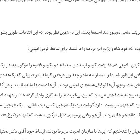
ی که در زمان رئیس‌الوزرایی مهندس شریف‌امامی اتفاق افتاد در میدان بهارستان و
ف‌امامی مجبور شد استعفا بکند، این به همین نظر بوده که این اتفاقات طوری بشود 
ه که خود شاه و رژیم این برنامه را داشتند برای ساقط کردن امینی؟
 کردن. امینی هم مقاومت کرد و ایستاد و استعفاء هم نکرد و قضیه را موکول به نظر 
تی این‌طور شد ما را بعد از سه ماه و چند روز مرخص کردند. در صورتی که یک‌عده‌ای 
ای شاه بودیم، آن‌ها توقیف‌شده‌های امینی بودند. آن‌ها مدت‌ها مانند تا بعد و من گا
 صریح به شاه فحش می‌داد که این بی‌غیرت ما را به کاری وادار کرده حالا از عهده ا
ود که متهم سرپرست اداره گوشت بود، یک‌همچین کسی بود، بقائی… یک همچین اسمی
یک دانشجو شلاق زدند. آن‌هم وقتی پرسیدیم دلایل دیگری داشت که تنها موضوع عضوی
ن را شناختیم که این‌ها با سازمان امنیت مربوط بودند، ارتباط خود آقای دکتر بختیار 