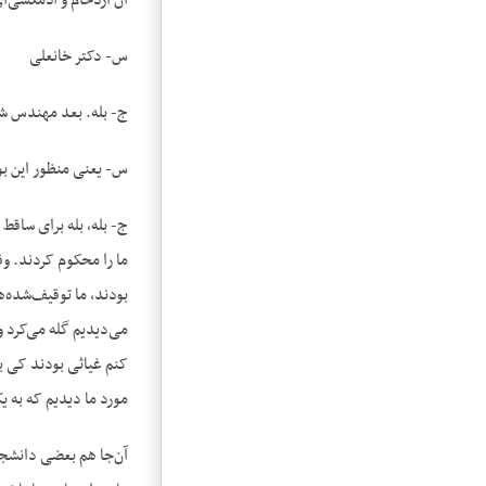
آن ازدحام و آدمکشی‌ا
س- دکتر خانعلی
ج- بله. بعد مهندس شری
س- یعنی منظور این بود
ج- بله، بله برای ساقط
ما را محکوم کردند. وق
بودند، ما توقیف‌شده‌ه
می‌دیدیم گله می‌کرد و
کنم غیاثی بودند کی ب
مورد ما دیدیم که به 
آن‌جا هم بعضی دانشجویا