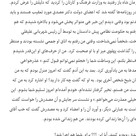
ان شاه باز رفتید به وزارت فرهنگ و کارتان را کردید که دلیلش را عرض کردم.
در روزنامه‌ها گفته شد که اعضای دولت دکتر مصدق مورد تعقیب هستند و باید
 شدنم بود وقتی دیدم این خبر هی متواتر پخش می‌شود و بالاخره شنیدم که هم
ح رفتم به حکومت نظامی پیش دادستان به توسط آن رئیس شهربانی علیقلی
، شخصاً نمی‌شناخت، وقتی من رفتم به اتاق او جمعی نشسته بودند و منتظر
گذاشت پهلوی میز او با او صحبت کرد. من از حرف‌های او این‌قدر شنیدم
صرف‌نظر بکنم، این وساطت شما را خجلم نمی‌توانم قبول کنم.» عذرخواهی
ها به من یادآوری کرد. بعد به این آدم گفت که امروز منزل بودم که به من
ان شیخ شخص آخری بود. به او که گفت چه‌کار دارید؟ او اشاره کرد به من که
است من هستم، نخیر گرفتار نشده‌ام، خودم آمده‌ام امروز تسلیم شما بشوم. این
ند خیلی معذرت می‌خواهم.» و نشست سر جایش و آن مصدرش را خواست گفت
۱۶ چه باشد معلوم بود شانزدهمین دستگیری است به عبارتی دیگر، و آورد آن را و امضاء کرد و به مصدرش گفت که خب آقای
‌ای را آن‌جا زندانی کرده بودند. من هم زندانی شده بودم.
 روبه‌رو کنند، آیا این ؟؟؟ برای شما هم اجرا شد؟