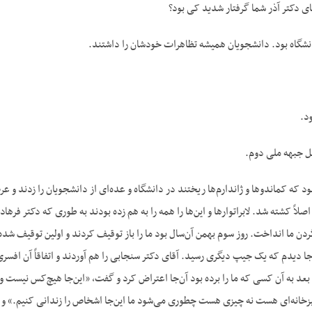
 دکتر آذر شما گرفتار شدید کی بود؟
شگاه بود. دانشجویان همیشه تظاهرات خودشان را داشتند.
ل جبهه ملی دوم.
 بله. در سال ۱۳۳۹ بود که کماندوها و ژاندارم‌ها ریختند در دانشگاه و عده‌ای از دانشجویا
صلاً کشته شد. لابراتوارها و این‌ها را همه را به هم زده بودند به طوری که دکتر فرهاد
گردن ما انداخت. روز سوم بهمن آن‌سال بود ما را باز توقیف کردند و اولین توقیف شده
جا دیدم که یک جیپ دیگری رسید. آقای دکتر سنجابی را هم آوردند و اتفاقاً آن افس
بعد به آن کسی که ما را برده بود آن‌جا اعتراض کرد و گفت، «این‌جا هیچ‌کس نیست و م
آشپزخانه‌ای هست نه چیزی هست چطوری می‌شود ما این‌جا اشخاص را زندانی کنیم.» و تلفن