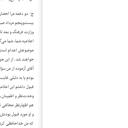
ج- دو دفعه مرا احضار 
بیست‌وپنجم مرداد صبح 
وزارت فرهنگ و بعد تا 
اعلامیه شما، شما می‌گ
موضوعش اعدام است.» م
خواهند شد. از این جه
آقای آزموده از من سؤا
بودم یا به دلیلی غای
قبول داشتم این اعلام
وحدت‌نظر و اطمینان و 
هم اظهارنظر مخالفی نک
و او مورد قبول بودنش 
که من خداحافظی کردم 