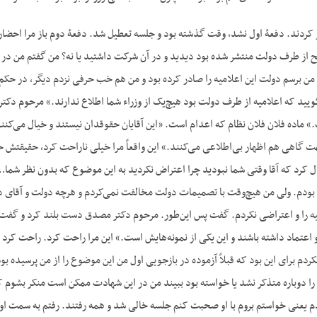
کردند. دفعۀ اول نشد، وقت گذشته بود و جلسه تعطیل شد. دفعۀ دوم باز مرا احضار کر
از طرف دولت منتشر شده بود دیدید و در آن شرکت داشتید یا نه؟ من گفتم من در آن‌
من برسم دولت این اعلامیه را صادر کرده بود و من هم خب حرفی نزدم دیگر، در حکم ق
ویید که اعلامیه از طرف دولت بود هیچ‌یک از وزراء شما اطلاع ندارند.» مرحوم دکت
اده فلان فلان نظام که اعدام است. «این آقایان حقوقدان نیستند و خیال می‌کنند 
ت گاهی هم اظهار بی‌اطلاعی می‌کنند.» این واقعاً مرا خیلی ناراحت کرد، حقیقتش خ
ل کرد که آقا وقتی شما نبودید چرا اعتراض نکردید به این موضوع که بدون نظر شما… 
ب بودم. ولی من هیچ‌وقت با تصمیمات دولت مخالفت نمی‌کردم و هرچه دولت و آقای دک
یه را و اعتراضی نکردم. گفت پس این‌طور. مرحوم دکتر مصدق دست بلند کرد و گفت، 
اعتماد داشته باشند و این یکی از نمونه‌هایش است.» این مرا راحت کرد. راحت کرد ک
ردم برای این بود که قبلاً آزموده در بازجویی اول من این موضوع را از من پرسیده 
را دوباره متذکر نشد یا خواسته بود ببیند من در این شهادت ممکن است منکر بشوم ک
یعنی خواستم بروم با او صحبت کنم جلسه خالی شد و همه رفتند. رفتم به سمت او