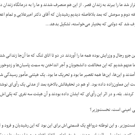
رار شد ما را ببرند به زندان قصر. از این هم منصرف شدند و ما را به درمانگاه زندان
قه دوم و سومش که بعد بلافاصله دیدیم رشیدیان که آقای دکتر امیرعلایی و تمام اع
روف شد که دولتی که بختیار می‌خواسته، تشکیل بدهد…
ین جزو رجال و وزرایش بوده همه ما را آوردند در دو تا اتاق تنگ که ما آن‌جا زندانی 
 ما متهم شدیم که این مخالفت دانشجویان و آجر انداختن به سمت پاسبان‌ها و زدوخور
مدند و این‌ها، این‌ها همه تقصیر ما بود و تحریک ما بود. یک هیئتی مأمور رسیدگی
ست این معاون‌زاده داده بود. او هم در تحقیقاتش بالاخره بعد از مدتی یک رأی‌ای نوش
کردند. بله، و در اثر این رأی‌ای که ایشان داده بودند و آن هیئت سه نفری که یکی‌ا
ی امینی است، نخست‌وزیر؟
ت‌وزیر. و این توطئه درواقع یک قسمتی‌اش برای این بود که این رشیدیان و فرود و ای