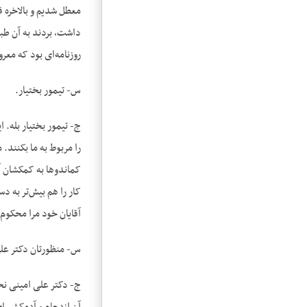
معطل شدیم و بالاخره ق
داشت، بردند به آن طب
روزنامه‌ای بود که مع
س- تیمور بختیار.
ج- تیمور بختیار بله. ا
را مربوط به ما بکنند.
کماندوها به کمکشان آ
کار را هم بیش‌تر به د
آقایان خود مرا محکوم 
س- منظورتان دکتر عل
ج- دکتر علی امینی نخس