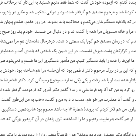
 بنده گفتم که آزموده خودش گفت که شما فقط متهم هستید به این‌کار که برخلاف فرم
ه کودتا شد و مرحوم مصدق هم گرفتار شده بود و دولتی تشکیل شد و مکرر در رادیو، 
 این‌که بالاخره دستگیرشان می‌کنیم و محاکمه باید بشوند، من روز هفتم، هشتم پنهان
ه مرا و خانه منسوبان مرا همه را گشته‌اند و در دنبال من هستند، خودم یک روز صب
م که در زمان مصدق هم گویا یک سمتی داشت. درهرحال دادستان هم مرا نمی‌شناخت
آمد و کرکرکنان پشت میزش نشست. در این ضمن یک شخص قد بلندی آمد و صندلیش را 
ما این‌ها را همه را باید دستگیر کنیم، من مأمور دستگیری این‌ها هستم و نمی‌شود 
که این برادر بزرگ مرحوم دکتر فاطمی بود که آن‌جلسه مرا هم شناخته بود، خودش بعد
فتار شده بعد او پا شد رفت و یکی یکی به ارباب‌رجوع رسیدگی کرد. دکتر غلامرضا خ
م. رو کرد به من که آقا چه فرمایشی دارید؟ گفتم دکتر آذری که فرمودید گرفتار شده 
 و گفت آقا معذرت می‌خواهم، دست داد به من و گفت، «خب به من این‌طور گفت
آن پروندۀ شمارۀ ۱۶ را بیاور. من هم فکر کردم که پروندۀ شمارۀ 
. او هم گفت بفرمایید. رفتیم و ما را انداختند توی زندان در آن کریدور بزرگی که عده
دادگاه دکتر مصدق هم برده بودند؟ چون قاعدتاً بعضی وزرا را برده بودند با دکتر مصدق