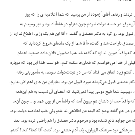
دند و رفتم. آقای آزموده از من پرسید که شما اعلامیه‌ای را که روز
موقع در جلسه دولت نبودم چون منزلم در شاه‌آباد بود و دیر رسیدم به
بول بود. رو کرد به دکتر مصدق و گفت، «آقا این هم یک وزیر، اطلاع ندارد از
ر مصدق ناراحت شد و گفت، «آقا شما از یک ماده‌ای شروع کرده‌اید که
که واقعاً همین اندازه که گفته شد شما مشمول فلان ماده هستید اعدام
یلی از خدا می‌خواستم که همان‌جا سکته کنم. خواست خدا این بود که دوباره
گفتم زیاد اتفاق می‌افتاد که من در هیئت‌دولت نبودم، به مأموریتی رفته
تر مصدق قبول می‌کردند مورد قبول من بود. بنابراین من جای اعتراض ندارم،
«ببینید شما هیچ دولتی پیدا نمی‌کنید که اعضای آن نسبت به هم این‌همه
ه واقعاً خب از دلشان هم بیرون آمد که واقعاً من از روی عمد و… چون آن‌جا
بود و من هم گفته بودم که البته من اطلاعی نداشتم ولی خب اعلامیه دولت بود.
ه من جوابم قانع‌کننده بود و مرحوم دکتر مصدق را هم راضی کرده بود. بعد
. سرهنگی بود سرهنگ الهیاری، یک آدم خشنی بود. گفت آقا کجا؟ کجا؟ گفتم