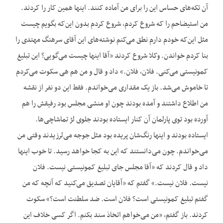
آن تکه‌های حساس این را برای من آماده کنند. اینها همین کار را کردند.
من استیضاحم را که شروع کردم، شروع کردم بدون این‌که بگویم چیست
مثل این‌که خودم دارم نطق می‌کنم نوشته‌های این آقای سرهنگ مهتدی را
بنا کردم خواندن. وکلا شروع کردند «آقا اینها چیست می‌گویی؟ این تبلیغ
کمونیستی می‌کنی. فلان، فلان.» داد و قال و من هم هی سکوت می‌کردم
تا خاموش می‌شد. باز یک مقداری می‌خواندم. فقط این دو نفر از نقشه
من اطلاع داشتند و آمده بودند چون او منشی مجلس بود رفیقش را هم
آورده بود توی پارلمان آن کنار ایستاده بودند جلوی لژ تماشاچی‌ها.
ایستاده بودند و اینها رنگ‌شان پریده بود مثل جوجه می‌لرزیدند وقتی من
می‌خواندم. چون می‌دانستند که این به کجا خواهد رسید. تا خوب اینها
داد و قال کردند که «آقا مجلس جای تبلیغ کمونیستی نیست. فلان
نیست. فلان نیست.» گفتم که «آقایان تصدیق می‌کنید که آنچه که من
گفتم تبلیغ کمونیستی است؟ فلان است. ضد سلطنت است؟» سکوت
کردند. باز گفتم، «من می‌خواهم اتخاذ سند بکنم. اگر کسی خلاف این