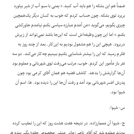
ضمناً هم این بشکه را هم باید آب کنید.» یعنی با سبو آب از شیر بیاورد
بریزد توی بشکه. چون حساب کردم که خوب به کسان دیگر یک‌همچین
چیزی بگویم، می‌گوید «من آمدم مبارزه سیاسی بکنم نیامدم جاورکشی
بکنم.» اما این چون وظیفه‌اش است که این‌جا باشد نمی‌تواند از زیرش
دربرود. هیچی این را هم مشغول بودیم به این‌کار. بعد از چند روز به
فکرم رسید که این را بیشتر شناسایی بکنیم ببینیم چه‌کار می‌کند. دو سه
نفر باز مأمور این کردم. خوب، مرتب می‌رفت توی شهربانی و معلوم بود
آن‌جا گزارشش را بدهد. کاشف قضیه هم همان آقای کرمی بود چون
پدرش افسر شهربانی بود آمد و رفت آن‌جا این را دیده بود. ها، اسم آن
شیوا بود.
س- شیوا.
ج- شیوا آن معمارزاده. در نتیجه هفت هشت روز که این را تعقیب کرده
بودند معلوم شد که آقای ناصر زمانی منشی مخصوص حقوق‌بگیر بنده هر