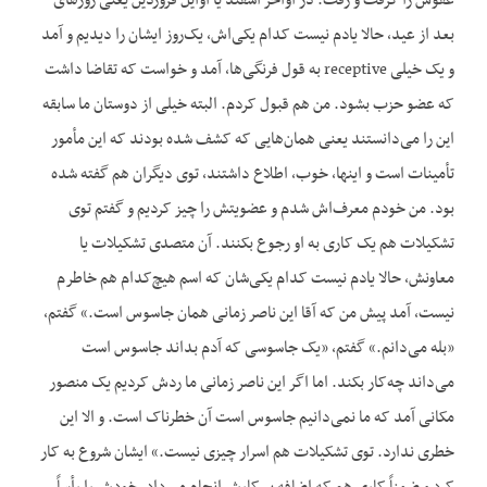
عفوش را گرفت و رفت. در اواخر اسفند یا اوایل فروردین یعنی روزهای
بعد از عید، حالا یادم نیست کدام یکی‌اش، یک‌روز ایشان را دیدیم و آمد
و یک خیلی receptive به قول فرنگی‌ها، آمد و خواست که تقاضا داشت
که عضو حزب بشود. من هم قبول کردم. البته خیلی از دوستان ما سابقه
این را می‌دانستند یعنی همان‌هایی که کشف شده بودند که این مأمور
تأمینات است و اینها، خوب، اطلاع داشتند، توی دیگران هم گفته شده
بود. من خودم معرف‌اش شدم و عضویتش را چیز کردیم و گفتم توی
تشکیلات هم یک کاری به او رجوع بکنند. آن متصدی تشکیلات یا
معاونش، حالا یادم نیست کدام یکی‌شان که اسم هیچ‌کدام هم خاطرم
نیست، آمد پیش من که آقا این ناصر زمانی همان جاسوس است.» گفتم،
«بله می‌دانم.» گفتم، «یک جاسوسی که آدم بداند جاسوس است
می‌داند چه‌کار بکند. اما اگر این ناصر زمانی ما ردش کردیم یک منصور
مکانی آمد که ما نمی‌دانیم جاسوس است آن خطرناک است. و الا این
خطری ندارد. توی تشکیلات هم اسرار چیزی نیست.» ایشان شروع به کار