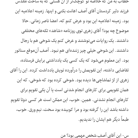
خطاب به من که خلاصه تو کوچک‌تر از آن هستی که به ساحت مقدس
فرزند دلیر کردستان آقای آصف اهانت بکنی و اینها. زمینه اعلامیه این
بود. زمینه اعلامیه این بود و عرض کنم که، امضا ناصر زمانی. حالا
موضوع چه بود؟ آقای زهری توی روزنامه «شاهد» تکه‌های مختلفی
داشتند. یک روایات می‌نوشتند و عرض کنم یک شوخی هم با رجال
داشتند. این شوخی خیلی چیز زننده‌ای هم نبود. آصف آن‌موقع سناتور
بود. این معلوم می‌شود که یک کسی یک یادداشتی برایش فرستاده،
تقاضایی داشته، این تقویمش را درآورده تویش یادداشت کرده. این را آقای
زهری از لژ تماشاچی‌ها دیده بود. شوخی کرده بود که شوخی، که این
همان تقویمی برای کارهای انجام شدنی است یا آن یکی تقویم برای
کارهای انجام نشدنی. همین. خوب، این ممکن است هر کسی دوتا تقویم
داشته باشد این را گرفته بود و مرا کوبیده بود سخت، نیم ورق. خوب،
طبعاً دیگر هم ایشان را ندیدیم.
س- این آقای آصف شخص مهمی بود؟ من