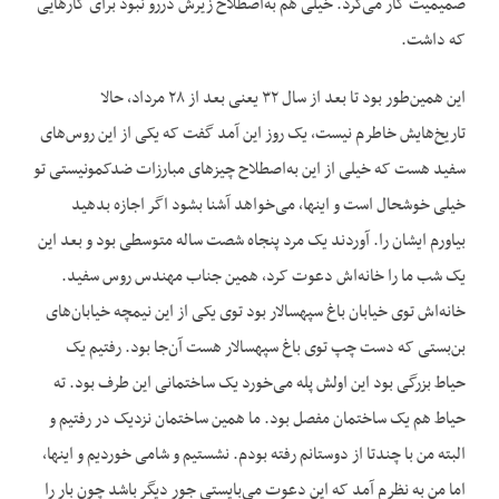
صمیمیت کار می‌کرد. خیلی هم به‌اصطلاح زیرش دررو نبود برای کارهایی
که داشت.
این همین‌طور بود تا بعد از سال ۳۲ یعنی بعد از ۲۸ مرداد، حالا
تاریخ‌هایش خاطرم نیست، یک روز این آمد گفت که یکی از این روس‌های
سفید هست که خیلی از این به‌اصطلاح چیزهای مبارزات ضدکمونیستی تو
خیلی خوشحال است و اینها، می‌خواهد آشنا بشود اگر اجازه بدهید
بیاورم ایشان را. آوردند یک مرد پنجاه شصت ساله متوسطی بود و بعد این
یک شب ما را خانه‌اش دعوت کرد، همین جناب مهندس روس سفید.
خانه‌اش توی خیابان باغ سپهسالار بود توی یکی از این نیمچه خیابان‌های
بن‌بستی که دست چپ توی باغ سپهسالار هست آن‌جا بود. رفتیم یک
حیاط بزرگی بود این اولش پله می‌خورد یک ساختمانی این طرف بود. ته
حیاط هم یک ساختمان مفصل بود. ما همین ساختمان نزدیک در رفتیم و
البته من با چندتا از دوستانم رفته بودم. نشستیم و شامی خوردیم و اینها،
اما من به نظرم آمد که این دعوت می‌بایستی جور دیگر باشد چون بار را