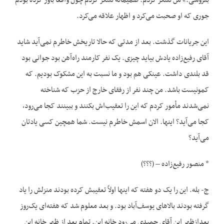
بفروشی.» من تشکر کردم. صمیمانه تشکر کردم چون واقعاً باور کرده بودم
جوری که او صحبت می‌کرد و اظهار علاقه می‌کرد.
این جریانات گذشت. بعد از مدتی که حالا تاریخش خاطرم نمی‌آید شاید
آقای رفیع‌زاده یادش بیاید چیزی. یک نفر کارمند راه‌آهن بود جوانی بود
قد بلندی داشت. عینکی هم بود و ما نسبت به این مشکوک بودیم. که
کمونیست باشد. من چند نفر از رفقای خارج از حزب که شناخته
نمی‌شدند مأمور کردم که این را تعقیب‌اش بکنند و ببینند کجا می‌رود،
کجا می‌آید؟ اینها. الان اسمش خاطرم نیست. شما همچین کسی یادتان
می‌آید؟
* منصور رفیع‌زاده – (؟؟؟)
ج- بله. این را یک دو هفته که اینها اولاً تعقیبش کرده بودند منزلش را یاد
گرفته بودند بالاهای یوسف‌آباد بود. و بعد معلوم شد که هفته‌ای یک‌روز
بعدازظهر این آقای حمیدی می‌رود خانه این. تمام بعد از ظهر خانه این