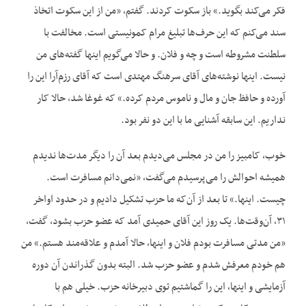
فکر می‌کند بگوید.» باز سکوت کردند. گفتم، «من از این سکوت اتخاذ
سند می‌کنم که این حرف‌ها تبلیغ مرام کمونیستی است. مخالفت با
سلطنت مشروطه است و چه و فلان. و حالا می‌گویم اینها گفته‌های من
نیست. اینها نوشته‌های آقای سرهنگ مهتدی است که آقای رزم‌آرا این را
آورده و حافظ جان و مال و ناموس مردم کرده.» که غوغا شد، حالا کار
نداریم. این سابقه آشنایی ما با این دو نفر بود.
خوب، کامبیز را من در مجلس می‌دیدم بعد آن را دیگر مدت‌ها ندیدم
همیشه احوالش را می‌پرسیدم می‌گفت، «نمی‌دانم مسافرت است.
چیست. اینها.» تا بعد از آن‌که ما حزب تشکیل دادیم و در حدود اواخر
۳۱، آن‌وقت‌ها. یک روز این آقای حمیدی آمد که عضو حزب بشود، گفت،
«من مدتی مسافرت بودم فلان و اینها، حالا آمدم و علاقه‌مند هستم.» من
هم خودم معرفش شدم و عضو حزب شد. البته بدون گذراندن آن دوره
آزمایشی و اینها، این را گماشتیم توی دبیرخانه حزب. خیلی هم با