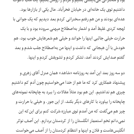
بود و سخنرانی می‌بایستی بکنیم و مردم را روشن بکنیم، یک شب دعوت
داشتیم توی یک خانه‌ای در خیابان فخرآباد. مال یکی از بازارها بود.
عده‌ای بودند و من هم رفتم سخنرانی کردم بعد دیدیم که یک جوانی با
لهجه کردی غلیظ آمد و اشعار به‌اصطلاح میهنی سروده بود و با یک
حرارت خیلی جالبی اینها را خواند و خیلی هم شعرهایش خوب بود، هم
خودش با آن هیجانی که داشت و اینها من به‌اصطلاح جلب شدم و بعد
گفتم صدایش کردند آمد، تشکر کردم و تشویقش کردم و اینها.
دو سه روز بعد این آمد به روزنامه «شاهد» همان منزل آقای زهری و
پیشنهاد همکاری کرد که ما هم از خدا می‌خواستیم چون آدم کم داشتیم
چیزی هم نداشتیم. این هم بود مثلاً مقالات را ببرد به چاپخانه نمونه‌های
چاپخانه را بیاورد با کارهای دیگر بکند، از این جور. و خیلی با حرارت و
چیز هم می‌گفت که من آمدم توی مبارزه شرکت کنم برای این‌که این
نمی‌دانم تخم استعمار انگلستان را از کردستان بردارم. این آصف نوکر
انگلیس‌هاست و فلان و اینها و انتظام کردستان را از آصف می‌خواست