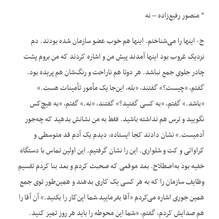
* منصور رفیع‌زاده – نه
ج- اینها را می‌شناختم. اینها هم خوب عضو سازمان شده بودند. دم
نزدیک غروب بود اینها آمدند پیش من و اشاره کردند که من بروم پشت
چادر جلوی جمع نباشد. هر دوتا هم ناراحت و رنگ‌شان هم پریده بود.
گفتم، «چیست؟» گفتند، «بله، این‌جا یک مأمور تأمینات هست.»
«باشد.» گفتم، «به کسی گفتید؟» گفتند، «نه.» گفتم، «به هیچ‌کس
نگویید و ترس هم نداشته باشید. فقط به من نشانش بدهید که چه‌جور
آدمیست.» نشان دادند کجا ایستاده، دیدم یک آدم قد متوسطی و
کراواتی و کت و شلواری. این را نشان گرفتیم. این اولین تماس با دستگاه
خفیه بود به‌اصطلاح. بعد موقعی که صحبت کردم و بعد بنا کردم تقسیم
وظایف سازمان را که به هر کسی یک کاری بدهند و همین‌طور توی جمع
همین جوری اشاره می‌کردم «آقا بفرمایید شما این‌کار را بکنید.» آن آقا را
هم صدایش کردم، گفتم، «شما این محوطه را باید هر روز تمیز کنید.