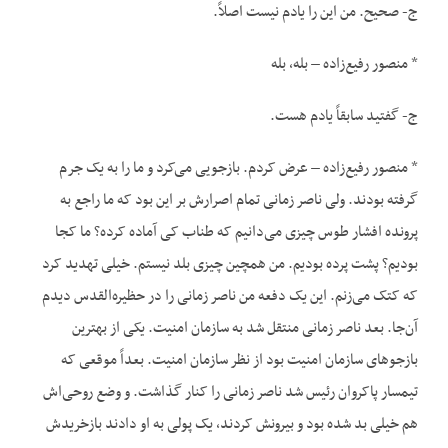
ج- صحیح. من این را یادم نیست اصلاً.
* منصور رفیع‌زاده – بله، بله
ج- گفتید سابقاً یادم هست.
* منصور رفیع‌زاده – عرض کردم. بازجویی می‌کرد و ما را به یک جرم
گرفته بودند. ولی ناصر زمانی تمام اصرارش بر این بود که ما راجع به
پرونده افشار طوس چیزی می‌دانیم که طناب کی آماده کرده؟ ما کجا
بودیم؟ پشت پرده بودیم. من همچین چیزی بلد نیستم. خیلی تهدید کرد
که کتک می‌زنم. این یک دفعه من ناصر زمانی را در حظیره‌القدس دیدم
آن‌جا. بعد ناصر زمانی منتقل شد به سازمان امنیت. یکی از بهترین
بازجوهای سازمان امنیت بود از نظر سازمان امنیت. بعداً موقعی که
تیمسار پاکروان رئیس شد ناصر زمانی را کنار گذاشت. و وضع روحی‌اش
هم خیلی بد شده بود و بیرونش کردند، یک پولی به او دادند بازخریدش