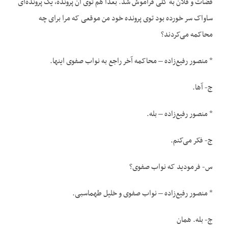
قضات و فلان به کلی فراموش شد. بعداً هم توی آن پرونده، یک پرونده‌ای
ساواک سر خورده بود توی پرونده خود من موقعی که مرا برای چه
محاکمه می‌کردند؟
* منصور رفیع‌زاده – محاکمه آخر راجع به نواب صفوی اینها.
ج- آها.
* منصور رفیع‌زاده – بله.
ج- فکر می‌کنم.
س- فرمودید که نواب صفوی؟
* منصور رفیع‌زاده – نواب صفوی و خلیل طهماسبی.
ج- بله. همان