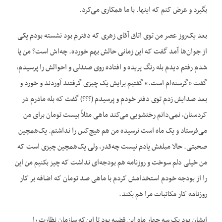
بگیرد و عرض کنم که اینها. با ما همکاری می‌کرد.
بعد یک‌روز عصر من توی اتاق آقای زهری که دفترم بود نشسته بودم یکی
از جوان‌ها آمد گفت که این زمانی حالش بهم خورده. چه‌اش است؟ من پا
شدم رفتم دیدم بله رنگ پریده و افتاده روی صندلی و احوالش را پرسیدم،
گفت «گرسنه‌ام است.» گفتیم برایش یک چیزی گرفتند آوردند و خورد و
بعد صدایش زدم توی دفتر خودم و پرسیدم (؟؟؟) گفت که بله مادرم در
کردستان، نمی‌دانم رختشویی می‌کند ماهی مثلاً بیست تومان برای من
می‌فرستاد و یک ماه است نرسیده من هم هیچ‌کس را نداشتم. یک‌همچین
صحبتی. حالا مبلغش یادم نیست چه‌قدر، ولی یک‌همچین چیزی است که
من خیلی دلم سوخت و روزنامه هم بودجه‌ای نداشت که چیز بکنیم من این
را از بودجه خودم استخدامش کردم با ماهی صد تومان که اضافه بر کار
روزنامه کار مکاتبات مرا هم بکند.
ایشان بود یک سه چهار ماه این قضیه بود تا این‌که سازمان نظارت را