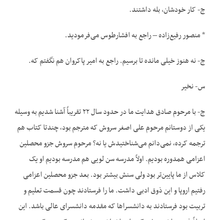
ج- کار خودشان، بله داشتند.
* منصور رفیع‌زاده – راجع به افشارطوس می‌فرمودید.
ج- نه هنوز خیلی مانده تا برسیم. راجع به امیر پاکروان هم نگفتم که.
س- نخیر
ج- با مرحوم صادق هدایت ما در حدود سال ۲۲ تقریباً آشنا شدیم به وسیله
یکی از دوستانم مرحوم علی اصغر سروش که مترجم بود، چندتا کتاب هم
ترجمه کرده، نمی‌دانم می‌شناختیدش یا نه؟ مرحوم سروش جزو محصلین
اعزامی همدوره بودیم. اولاً مدرسه سن لویی هم مدرسه بودیم او یک
کلاس از ما پایین‌تر بود ولی سنش بیشتر بود. بعد جزو محصلین اعزامی
رفتیم اروپا و این ذوق ادبی داشت. ما را فرستادند چون قسمت تعلیم و
تربیت بود فرستادند به دانشسراها که مقدمه دانشسرای عالی باشد. این