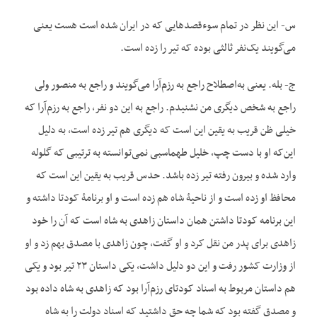
س- این نظر در تمام سوءقصدهایی که در ایران شده است هست یعنی
می‌گویند یک‌نفر ثالثی بوده که تیر را زده است.
ج- بله. یعنی به‌اصطلاح راجع به رزم‌آرا می‌گویند و راجع به منصور ولی
راجع به شخص دیگری من نشنیدم. راجع به این دو نفر، راجع به رزم‌آرا که
خیلی ظن قریب به یقین این است که دیگری هم تیر زده است، به دلیل
این‌که او با دست چپ، خلیل طهماسبی نمی‌توانسته به ترتیبی که گلوله
وارد شده و بیرون رفته تیر زده باشد. حدس قریب به یقین این است که
محافظ او زده است و از ناحیۀ شاه هم زده است و او برنامۀ کودتا داشته و
این برنامه کودتا داشتن همان داستان زاهدی به شاه است که آن را خود
زاهدی برای پدر من نقل کرد و او گفت، چون زاهدی با مصدق بهم زد و او
از وزارت کشور رفت و این دو دلیل داشت، یکی داستان ۲۳ تیر بود و یکی
هم داستان مربوط به اسناد کودتای رزم‌آرا بود که زاهدی به شاه داده بود
و مصدق گفته بود که شما چه حق داشتید که اسناد دولت را به شاه