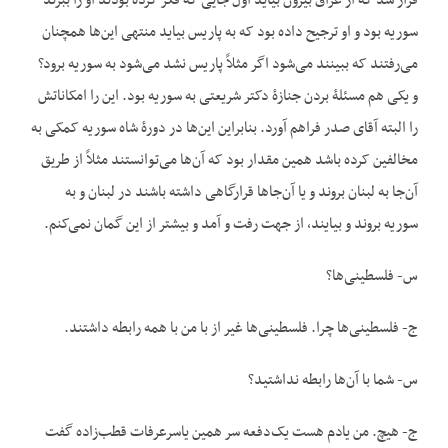
قرار شد که از عراق بیرون بیاید اول جایی که فکر کرده بودند او را ببرند
سوریه بود و او ترجیح داده بود که به پاریس بیاید منتهی این‌ها همچنان
می‌رفتند که ببینند می‌شود اگر مثلاً پاریس نشد می‌شود به سوریه برود؟
و یکی هم مسئلۀ بردن جنازۀ دکتر شریعتی به سوریه بود. این را امکاناتش
را البته آقای صدر فراهم آورد. بنابراین این‌ها در دورۀ شاه سوریه کمکی به
مخالفین کرده باشد همین مقدار بود که آن‌ها می‌توانستند مثلاً از طریق
آن‌جا به لبنان بروند و یا آن‌جاها قرارگاهی داشته باشند در لبنان و به
سوریه بروند و بیایند، از جهت رفت و آمد و بیشتر از این گمان نمی‌کنم.
س- فلسطینی‌ها؟
ج- فلسطینی‌ها چرا. فلسطینی‌ها غیر از با من با همه رابطه داشتند.
س- شما با آن‌ها رابطه نداشتید؟
ج- هیچ. من یادم هست یک‌دفعه سر همین یاسرعرفات قطب‌زاده گفت