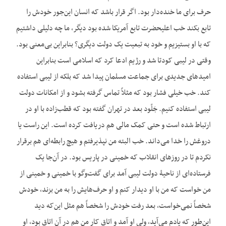
حرف برای ما خنده‌دار بود. اگر قرار باشد که انسان این‌جور خودش را
تابع بکند خب اعلی‏حضرت تابع آمریکا شده بود دیگر، ما چه دلیلی داشتیم
که با او بستیزیم و خود به تبعیت یک دولت دیگری؟ بنابراین بی‌معنی بود.
وقتی در لیبی کودتا شد و رژیم ادعا کرد که اسلامی است بنابراین
امیدهای جدیدی برای جماعت مسلمان پیدا شد که بلکه از لیبی استفاده
کند. خب خیلی فشار بود که مثلاً تماس گرفته بشود و از امکانات دولت
لیبی استفاده کنیم. جَلّود بعد در تهران گفته بود که قطب‌زاده با او در
ارتباط شده است و حتی کمک مالی هم دریافت کرده است. این راست یا
دروغش را خدا می‌داند. خب البته من نپذیرفتم و هیچ رابطه‌ای هم برقرار
نکردم تا در روزهای انقلاب که خمینی در پاریس بود. در آن‌جا یک
فرستاده‌ای از ناحیۀ دولت لیبی آمد برای گفت‌وگو با خمینی و خمینی از
من خواست که من با او دیدار کنم و او حرف‌هایش را به من بزند، خودش
شخصاً نمی‌خواست، بعد رفت خودش را شخصاً هم مثل این‌که دید
این‌طور که یادم می‌آید، ولی او آمد و اتاق کار من هم در آن اتاق بود، او