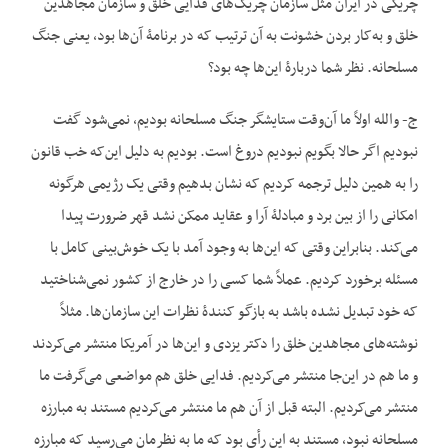
چریکی در ایران مثل سازمان چریک‌های فدایی خلق و سازمان مجاهدین
خلق و به‌کار بردن خشونت به آن ترتیب که در برنامۀ آن‌ها بود، یعنی جنگ
مسلحانه. نظر شما دربارۀ این‌ها چه بود؟
ج- والله اولاً ما آن‌وقت ستایشگر جنگ مسلحانه بودیم، نمی‌شود گفت
نبودیم اگر حالا بگویم نبودیم دروغ است. بودیم به دلیل این‌که خب قانون
را به همین دلیل ترجمه کردیم که نشان بدهیم وقتی یک رژیمی هرگونه
امکانی را از بین برد و مبادلۀ آرا و عقاید ممکن نشد قهر ضرورت پیدا
می‌کند. بنابراین وقتی که این‌ها به وجود آمد با یک خوش‌بینی کامل با
مسئله برخورد کردیم. عملاً شما کسی را در خارج از کشور نمی‌شناختید
که خود تبدیل نشده باشد به بازگو کنندۀ نظرات این سازمان‌ها. مثلاً
نوشته‌های مجاهدین خلق را دکتر یزدی و این‌ها در آمریکا منتشر می‌کردند
و ما هم در این‌جا منتشر می‌کردیم. فدایی خلق هم مواضعی می‌گرفت ما
منتشر می‌کردیم. البته قبل از آن هم ما منتشر می‌کردیم مستند به مبارزه
مسلحانه نبود، مستند به این رأی بود که ما به نظرمان می‌رسید که مبارزه