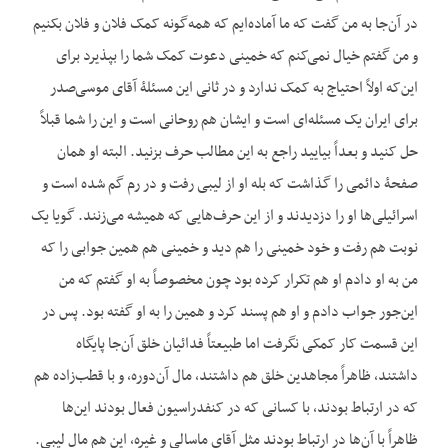
در آن‌جا به من گفت که ما آماده‌ایم که همه‌گونه کمک فلان و فلان بکنیم
و من گفتم خیال نمی‌کنم که خمینی دعوت کمک شما را بپذیرد برای
این‌که اولاً احتیاج به کمک ندارد و در ثانی این مسئلۀ آقای موسی‌صدر
برای ایران یک مسئله‌ای است و ایشان هم روحانی است و این را شما قبلاً
حل کنید و بعداً بیایید راجع به این مطالب حرف بزنید. البته او همان
صفحۀ دائمی را گذاشت که بله او از لیبی رفت و در رم گم شده است و
اسرائیلی‌ها او را دزدیدند و از این حرف‌هایی که همیشه می‌زنند. گویا یک
نوبت هم رفت و خود خمینی را هم دید و خمینی هم همین جوابی را که
من به او دادم او هم تکرار کرده بود چون مخصوصاً به او گفتم که من
این‌جور جواب دادم و او هم پسند کرد و همین را به او گفته بود. پس در
این قسمت کار کمکی نگرفت اما طبیعتاً فدائیان خلق آن‌جا پایگاه
داشتند، ظاهراً مجاهدین خلق هم داشتند، مال آن‌دوره، و با قطب‌زاده هم
که در ارتباط بودند، با کسانی که در کنفدراسیون فعال بودند این‌ها
ظاهراً با آن‌ها در ارتباط بودند مثل آقای ماسالی و غیره، این هم مال لیبی.