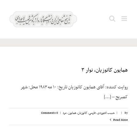
Ski
t
کاتوزیان،
Search
conten
همایون
for:
همایون کاتوزیان، نوار ۳
روایت کننده: آقای همایون کاتوزیان تاریخ: ۱۰ مه ۱۹۸۳ محل: شهر
کمبریج – [...]
By
|
|
حبیب لاجوردی
,
فارسی
,
کاتوزیان، همایون
,
مرد
|
0 Comments
Read More