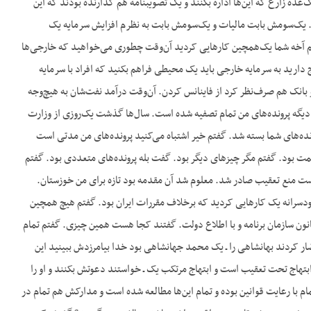
‌عده زارع که این‌ها اداره بکنند و یک تصویبنامه هم گذارنده بودند که این
. یک‌سومش بابت مالیات و یک‌سومش بابت به نظرم افزایش سرمایه یک
م آخه شما یک‌همچین کارهایی کردید آن‌وقت چطوری می‌خواهید که خارجی‌ها
ج دارید به سرمایه خارجی باید یک محیطی فراهم بکنید که افراد با سرمایه
و بانک هم صرف‌نظر کرد از فاینانس کردن. آن‌وقت درآمد نفت‌شان به هیچ‌وجه
ه دیگه پرونده‌های من تمام تصفیه شده است. سال‌ها گذشت یک‌روزی از وزارت
نده‌های شما بسته شد. گفتم خیر اشتباه می‌کنید پرونده‌های من مدتی است
 بود. گفتم مگر چیزهای دیگر بود. گفت بله پرونده‌های متعددی بود. گفتم
 است منع تعقیب صادر شد. معلوم شد آن مقدمه بود تازه برای من خوزستان.
ودسرانه یک کارهایی کردید که برخلاف مقررات ایران بود. گفتم هیچ همچین
قانون سازمان برنامه و با اطلاع دولت. گفتند کجا هست همین چیزی. گفتم تمام
ر کردند بهانشاهی را ـ یک محمد جهانشاهی بود خدا بیامرزدش ببینید این
بتهاج تحت تعقیب است و ابتهاج مرتکب یک ـ خواستند دعوتش بکنند و او را
 با رعایت قوانین بوده و تمام این‌ها مطالعه شده است و مدارکش هم تمام در