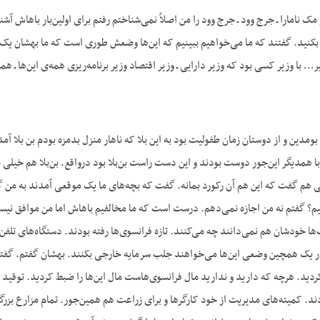
و مک نامارا ـ جرج وود ـ جرج وود را من اصلاً نمی‌شناختم رفتم برای اولین‌بار باهاش
نید. گفتند که ما می‌خواهیم ببینیم که این‌ها وضعش طوری است که ما بهشان یک و
ر… با وزیر کسی بود که وزیر دارایی ـ وزیر اقتصاد وزیر برنامه‌ریزی همه‌ی این‌ها ـ 
 بومدین و از دوستان زمان طفولیت بود به این بلا که ناهار منزل بدمزه بودم بن بلا آم
 از ۱۲ سالگی با همدیگر این‌جور دوست بودند و این دست راست بن‌بلا بود درواقع. بن‌بلا
 هم گفت که این هم آن رکورد بمانه. گفت که بچه‌های ما یک موقعی آمدند به من گف
نیم؟ گفتم نه من اجازه نمی‌دهم. درست است که ما مخالفیم باهاش اما من موافق نیست
ها خودشان هم نمی‌دانند چه می‌کنند. تازه فرانسوی‌ها رفته بودند. دستگاه‌های تلفن‌ش
در یک همچین وضعی این‌ها می‌خواهند جلب سرمایه خارجی بکنند. بهشان گفتم. گف
ردید. هرچه که دارید و ندارید مال فرانسوی‌هاست مال این‌ها را ضبط کردید. توقید 
. کمیته‌های مدیریت از خود کارگرها و برای زراعت هم همین‌جور. تمام مزارع بزرگ ف