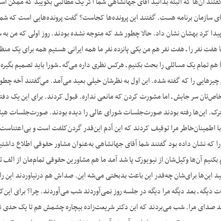
فتند آن‌ها که البته بدانید آقای جهانشاهی شما اگر یک مطالبی بگویید که ممکن ا
ه‌های سازمان برنامه هست. گفتند این پرونده‌ها کجاست؟ گفت پرونده‌هایی است که 
پیدا کرد بهشان نشان داد. حالا چطور شد که متوجه نشده بودند. روز اولی که من به س
 هفت نفر را ـ هفت نفر هم من یکی پانزده نفر ما همه ایرانی هستیم همه برای یک م
 هم تمام یک مسائلی را بحث بکنیم ـ هرکس نظری داره می‌گه ـ شورا باید تصمیم بگیره 
ن چیزهایی را که گفته شده. این اول به نظرشان خیلی بعید می‌آمد. می‌گفتند آخه چ
خاص‌تان سر جایش ـ اما مشورت کردن که مانعی نداره. قبول کردند. برای این یک
ک. این‌ها رفته بودند صورت‌جلسات شورای عالی را دیده بودند. صورت‌جلسات هیئت 
با اطمینان‌خاطر مرا توقیف کردند که این آدم این‌قدر گردن‌کلفت است و بی‌اعتناست 
ا را که نشان داده بود گفتند شما آقای جهانشاهی به‌عنوان مشاور حقوقی اطلاع داشتید؟
 بکنیم آن‌ها وکیل‌شان از نیویورک پا شد آمد ما هم مشاورین حقوقی تمام‌مان از الف 
ید این‌ها برای‌شان چه‌قدر این باعث بدبختی می‌شه این. صداش هم درنیاوردند این را
 دیگه ـ بعد دیگه مرا دیگه در جلسه روز نمی‌آوردند شب می‌آوردند. چرا؟ برای این‌ک
 صدای مرا. شب می‌بردند که این دکتر شریعت‌زاده بیچاره چشمش هم تا یک حدی نا