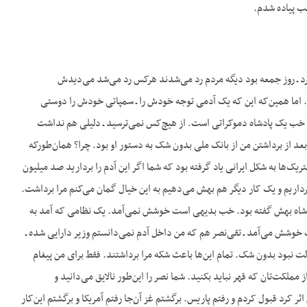
ب پیاده شدم.
 ـ روز جمعه بود دیگه مردم رد می‌شدند هرکس رد می‌شد می‌دیدش
اما همین‌که این که یک آدمی توجه خودش را ـ سمپاتی خودش را دوستی
ین خب یک پادشاه دموکراتی است. از هیچ‌کس نمی‌ترسید ـ دلیلی هم نداشت
 این آدم من بودم تا ۱۹۵۰. از ۵۰ـ۱۹۴۲ رئیس بانک ملی بودم. بعد از برداشتن من از بانک ملی بدون شک به دستور او بود. چرا؟ همان‌طور‌که
ک‌ها به شکل ایرانی یاد گرفته بود که شما اگر این آدم را بردارید صد میلیون
داریم و یک کار دیگر هم بهش می‌دهیم به این خیال گمان می‌کنم مرا برداشت.
‌کنم شاه بهش گفته بود. خب بدیهی است خوشش نمی‌آمد. یک نظامی که آمد به
 خوشش می‌آمد ـ تقی‌نصر هم که من داخل آدم نمی‌دانستم وزیر دارایی شده ـ
 نبود بدون شک. تمام این‌ها باعث شکه مرا برداشتند. فقط برای من پیغام
ملکت‌تان که قهر نباید بکنید. شما نصر را این‌طور نالایق می‌دانید و
ثر کرد قبول کردم و رفتم پاریس. برگشتم غز آن‌جا رفتم آمریکا و برگشتم این‌کار