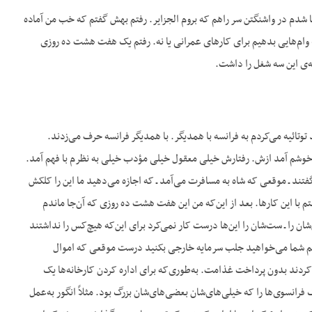
 آشنا شدم در واشنگتن سر راهم که بروم الجزایر. رفتم بهش گفتم که خب من آماده
ام‌هایی بدهیم برای کار‌های عمرانی یا نه. رفتم یک هفت هشت ده روزی
همه‌ی این سه شغل را داشت.
د توتائیه می‌کردم به فرانسه با همدیگر. با همدیگر فرانسه حرف می‌زدند.
 هم خیلی خوشم آمد ازش. رفتارش خیلی معقول خیلی مؤدب خیلی به نظرم با فهم آمد.
تند ـ موقعی که شاه به مسافرت می‌آمد ـ که اجازه می‌دهید ما این را کلکش
م با این کارها. بعد از این‌که من این هفت هشت ده روزی که آن‌جا ماندم
ان را ـ ست‌شان را این‌ها درست کار نمی‌کرد برای این‌که هیچ‌کس را نداشتند
تم شما می‌خواهید جلب سرمایه خارجی بکنید درست موقعی که اموال
کردند بدون پرداخت غذامت. به‌‌طوری‌که برای اداره کردن کارخانه‌ها یک
رانسوی‌ها را که خیلی‌های‌شان بعضی‌های‌شان بزرگ بود. مثلاً انگور به‌عمل