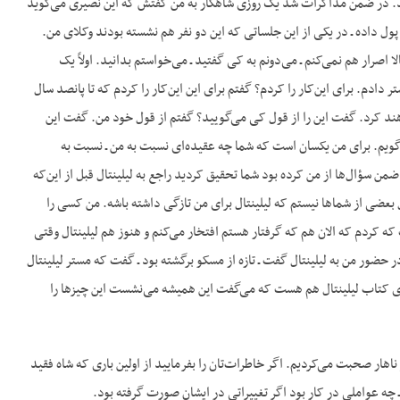
ند. در ضمن مذاکرات شد یک روزی شاهکار به من گفتش که این نصیری می‌گوید
پول داده ـ در یکی از این جلساتی که این دو نفر هم نشسته بودند وکلای من.
ار هم نمی‌کنم ـ می‌دونم به کی گفتید ـ می‌خواستم بدانید. اولاً یک
دادم. برای این‌کار را کردم؟ گفتم برای این این‌کار را کردم که تا پانصد سال
ند کرد. گفت این را از قول کی می‌گویید؟ گفتم از قول خود من. گفت این
ویم. برای من یکسان است که شما چه عقیده‌ای نسبت به من ـ نسبت به
ن سؤال‌ها از من کرده بود شما تحقیق کردید راجع به لیلینتال قبل از این‌که
 بعضی از شماها نیستم که لیلینتال برای من تازگی داشته باشه. من کسی را
که کردم که الان هم که گرفتار هستم افتخار می‌کنم و هنوز هم لیلینتال وقتی
ر حضور من به لیلینتال گفت ـ تازه از مسکو برگشته بود ـ گفت که مستر لیلینتال
توی کتاب لیلینتال هم هست که می‌گفت این همیشه می‌نشست این چیزها را
یید راجع به موضوعی که سر ناهار صحبت می‌کردیم. اگر خاطرات‌تان را بفرمایید از اولین باری که شاه فقید
چه عواملی در کار بود اگر تغییراتی در ایشان صورت گرفته بود.