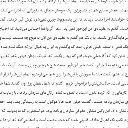
ردن شراب فرستادن به فرانسه. تمام این‌ها را گرفته بودند آن‌وقت سپرده بودند به یک
مت. هم در صنایع هم در کشاورزی. یک سومش متعلق به مدیرانی که اداره می‌کنند
خواستند اجرا بکنند دیدند که این یک‌سوم‌ها چیزی نمی‌شود توش گیر کردند. گفت
کنند. گفتم به عقیده‌ی من این‌جور نمی‌آید. شما اگر واقعاً احساس می‌کنید که احتیا
سرمایه‌گذاری بکنند. به بانک هم گفتم به عقیده‌ی من الان به‌هیچ‌وجه مستعد نیست 
 یک نفتی داشتند خیلی جزئی. بعد که برگشتم به ایران به خیال این‌که دیگه تمام شد
 تلفن کرد که آقا خیلی خوشوقتم که بهتان بگویم که ـ تبریک بهتان عرض بکنم که پرو
 می‌رفتم به الجزایر. گفت خیر این‌طور نیست هیچ همچین چیزی نیست. آن یک قسمت
داشتم. گفت حالا ما صورتش را این‌ها را برای شما می‌فرستیم. تمام این‌ها را قرار
البی است ـ جالب‌ترینش را فراموش کردم. گفتم که شما ـ همان روز اول گفتند شما خ
رهایی را که کردم بدون استثنا با تصویب تمام ارکان‌های سازمان برنامه ـ با رعایت 
توی سازمان برنامه هست. گفتند خیلی خب حالا موکول است به رسیدگی بعد. بعد احضا
ان داد. این وکیل مشاور حقوقی سازمان برنامه بود. خواستنش و که ما بدونید که ا
 مرتکب یک اعمال خلاف قانونی شده که حت تعقیب است و ادعا می‌کنه که این‌ها تمام