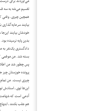
می‌آوردند برای درست ک
تقسیم می‌شه به سه قس
همچین چیزی. وقتی که 
بیایند سرمایه‌گذاری ب
خودشان بیایند این‌جا 
بدین پایه نرسیده بود.
دادگستری یک‌نفر به من
بسته شد. من موقعی که
پس چطور شد من اطلاع ن
پرونده خوزستان چیز ج
چیزی نیست. من تمام کا
این‌ها توی ـ اسنادش 
آدمی است که شهامت نش
هم جلب بکنند ـ ابتهاج