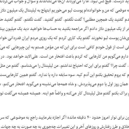
 درست. هیچ‌کس نبود. ما را می‌آوردند آن‌جا می‌نشاندند و سؤال و جواب می‌کرد
موقعی که من و خوانواده‌ام پوست لیو می‌خوریم ابتهاج به لیلینتال یک میلیون دلار 
 گفتید یک همچین مطلبی؟ گفت نگفتم. گفتم گفتید. گفت نگفتم. گفتم گفتید حالا اصر
ر از یک میلیون دلار دادم اگر مراجعه بکنید به حساب‌ها خواهید دید یک میلیون بیشتر 
ای‌شان پوست لبو نخورند گفتم یک کاری کردم که یک روزی مردم ایران قدردانی خواه
 است از قول خودم کافی است برای این‌که من مؤمن هستم به این چیزهایی که می‌گ
دارم می‌گویم من کارهایی که کردم باعث افتخار من است. علی‌الابد خواهد بود. در ضم
گفت چرا؟ گفتم برای این‌که احتیاج نداشتم. من لیلینتال را می‌شناسم. گفتم من مثل
 که بروم تحقیق بکنم این آدم کیه. سوء سابقه داره یا نداره. گفتم همین کارهایی‌ست 
 همان روز اول یا دوم می‌پذیردش. و شاه همه‌جا می‌نشینه و می‌گوید افتخار می‌کنم. د
راک بکنم گفتم مثل لیلینتال کار می‌کنه و واقعاً هم اینه. همیشه همیشه می‌گفت 
س- اجازه می‌دهید چون برای نوار امروز حدود ۴۰ دقیقه مانده اگر اجازه بفرما
خلاق و طرز رفتارش و روزهای آخر و این تغییرات چه‌جوری به چه صورت به چه جهات ـ 