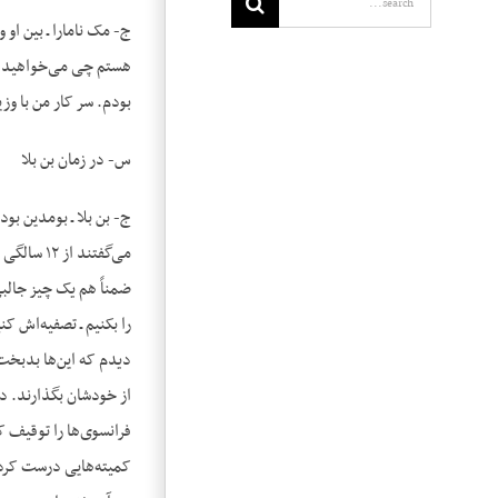
ج- مک نامارا ـ بین او 
هستم چی می‌خواهید بک
بودم. سر کار من با وزی
س- در زمان بن بلا
ج- بن بلا ـ بومدین بود
می‌گفتند
ضمناً هم یک چیز جالبی
را بکنیم ـ تصفیه‌اش ک
دیدم که این‌ها بدبخت‌
از خودشان بگذارند. 
فرانسوی‌ها را توقیف ک
کمیته‌هایی درست کردند