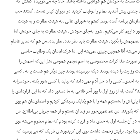
ست نسبت به خودتان هم عواقبی داشته باشد. حالا چه می‌گویید؟ گفتش که
شما چندی پیش آمدید تمام را توقیف کردید در دیوان کیفر هست. گفتند خب
ازمان برنامه آمده بودم گفتم به شورای عالی ـ به هیئت نظارت و به هیئت
نظور داریم کار می‌کنیم. شورا به‌جای خودش ـ هیئت نظارت به جای خودش اما
تصمیمش را بگیره ـ هیئت نظارت باید نظر بده ـ نظر بده ـ من هم که مدیر عاملم
طور می‌شه آقا همچین چیزی نمی‌شه این. ما هرکدام‌مان یک وظایف خاصی
 دفتر صورت مذاکرات مخصوصی به اسم مجمع عمومی مثل این‌که اسمش را
وزارت را دیده بودند دیگه نپرسیده بودند چیز دیگر هم هست یا نه ـ کسی
به احدی ـ کسی را داخل آدم نمی‌داند که بیاید با کسی شور بکنه ـ خودسرانه
 گفت بله از روز اول تا روز آخر فلانی به ما دستور داد که ما این قراردادی را
تا یای‌اش را نشستیم همه را با هم یکایک رسیدگی کردیم و امضای‌مان هم روی
 که بگویند. من هم همین‌جور در زندان هستم و از همه جریان بی‌اطلاع. من
ه در آن جلسه اول به حدی داد و فریاد کرده بودم که تمام معلوم می‌شه توی
بینا بود. برایش زحمت داشت توی این کریدورهای تاریک که می‌پرسید که