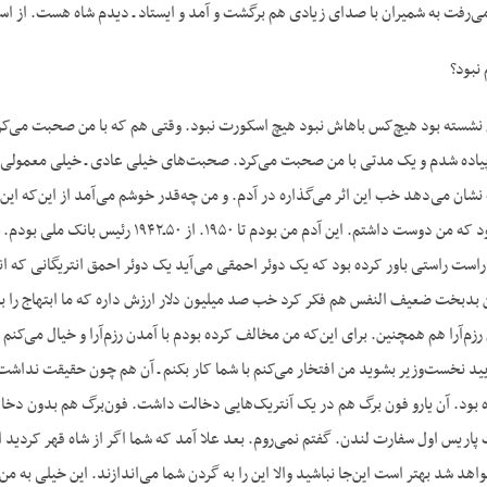
‌رفت به شمیران با صدای زیادی هم برگشت و آمد و ایستاد ـ دیدم شاه هست. از اس
نبود؟
شسته بود هیچ‌کس باهاش نبود هیچ اسکورت نبود. وقتی هم که با من صحبت می‌کرد
یاده شدم و یک مدتی با من صحبت می‌کرد. صحبت‌های خیلی عادی ـ خیلی معمولی. 
 نشان می‌دهد خب این اثر می‌گذاره در آدم. و من چه‌قدر خوشم می‌آمد از این‌که ا
بترسد. این پادشاهی بود که من دوست داشتم.
است راستی باور کرده بود که یک دوئر احمقی می‌آید یک دوئر احمق انتریگانی که انتری
ن بدبخت ضعیف النفس هم فکر کرد خب صد میلیون دلار ارزش داره که ما ابتهاج را بر
 رزم‌آرا هم همچنین. برای این‌که من مخالف کرده بودم با آمدن رزم‌آرا و خیال می
یید نخست‌وزیر بشوید من افتخار می‌کنم با شما کار بکنم ـ آن هم چون حقیقت نداشت
 بود. آن یارو فون برگ هم در یک آنتریک‌هایی دخالت داشت. فون‌برگ هم بدون دخالت
پاریس اول سفارت لندن. گفتم نمی‌روم. بعد علا آمد که شما اگر از شاه قهر کردید از م
د شد بهتر است این‌جا نباشید والا این را به گردن شما می‌اندازند. این خیلی به من ا