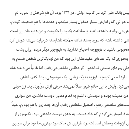
ج- من اولین باری که شاه را دیدم موقعی بود که به ریاست بانک ملی منصوب شدم. مرا هم قوام‌السلطنه رئیس بانک ملی کرد در کابینه اولش. در ۱۳۲۱ بود. آن هم شرحش را نمی‌دانم
یک جوانی که رفتارش بسیار معقول بسیار مؤدب و مدت‌ها با هم صحبت کردیم.
می‌توانید داشته باشید یا سلطنت بکنید یا حکومت و من عقیده‌ام این است
شی داشته باشه که مورد پسند نباشه ممکنه ناشایسته دربیاید می‌شه عوض کرد
محبوبی باشید به‌هیچ‌وجه احتیاج ندارید به هیچ‌چیز دیگر مردم ایران پشت
ه‌‌طوری‌که یک عده‌ای عقیده‌شان این بود که من نزدیک‌ترین شخص هستم به
ملی روزهای معینی نداشتم. اگر مطلبی داشتم می‌رفتم. اما غالباً می‌دیدم شاه
م ـ بارها سعی کردم با فوزیه به یک زبانی ـ یک موضوعی پیدا بکنم باهاش
د. ولیکن با این خانم هیچ اصلاً نمی‌شد حرفی ازش درآورد. یک زن خیلی
تلف. من همیشه بودم و دوستش داشتم به تمام معنی دوست داشتن. من سواری
‌های سلطنتی رفتم ـ اصطبل سلطنتی رفتم. آن‌جا چند روز با هم بودیم. عیناً
جوه فراموش می‌کردم که شاه هست. به حدی دوست‌داشتنی بود. یک‌روزی از
لوی آن‌وقت وسطش اسفالت بود طرفین‌اش خاک بود بهترین جا بود برای سواری.