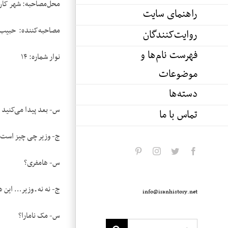
محل‌مصاحبه: شهر کان،
راهنمای سایت
مصاحبه‌کننده: حبیب 
روایت‌کنندگان
فهرست نام‌ها و
نوار شماره: ۱۴
موضوعات
دسته‌ها
س- بعد پیدا می‌کنید 
تماس با ما
ج- وزیر چی چیز است
pinterest
instagram
twitter
facebook
س- هامفری؟
ج- نه نه ـ وزیر… این 
info@iranhistory.net
س- مک نامارا؟