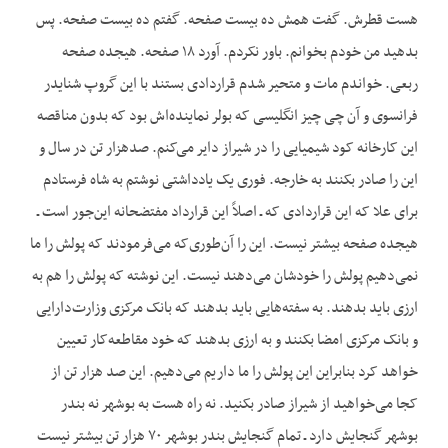
هست قطرش. گفت همش ده بیست صفحه. گفتم ده بیست صفحه. پس
بدهید من خودم بخوانم. باور نکردم. آورد ۱۸ صفحه. هیجده صفحه
ربعی. خواندم مات و متحیر شدم قراردادی بستند با این گروپ شنایدر
فرانسوی و آن چی چیز انگلیسی که بولر نماینده‌اش بود که بدون مناقصه
این کارخانه کود شیمیایی را در شیراز دایر می‌کنم. صدهزار تن در سال و
این را صادر بکنند به خارجه. فوری یک یادداشتی نوشتم به شاه فرستادم
برای علا که این قراردادی که ـ اصلاً این قرارداد مفتضحانه این‌جور است ـ
هیجده صفحه بیشتر نیست. این را آن‌طوری‌که می‌فرمودند که پولش را ما
نمی‌دهیم پولش را خودشان می‌دهند نیست. این نوشته که پولش را هم به
ارزی باید بدهند. به سفته‌هایی باید بدهند که بانک مرکزی وزارت‌دارایی
و بانک مرکزی امضا بکنند و به ارزی بدهند که خود مقاطعه‌کار تعیین
خواهد کرد بنابراین این پولش را ما داریم می‌دهیم. این صد هزار تن از
کجا می‌خواهید از شیراز صادر بکنید. نه راه هست به بوشهر نه بندر
بوشهر گنجایش دارد ـ تمام گنجایش بندر بوشهر ۷۰ هزار تن بیشتر نیست