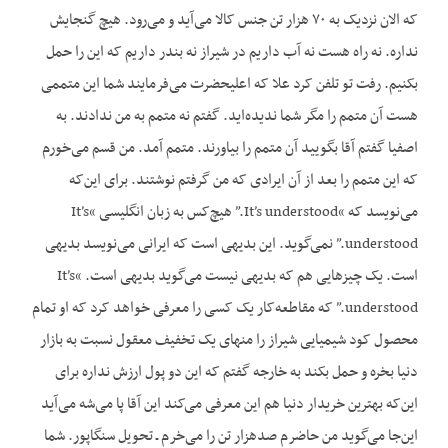
که الان نزدیک به ۷۰ هزار تن جنس کالا می‌آید و می‌رود. هیچ گنجایش
نداره. نه راه هست نه آب داریم در شیراز نه بندر داریم که این را حمل
بکنیم. رفت تو تلفن کرد علا که اعلیحضرت می‌فرمایند شما این متممی
هست آن متمم را مگر شما ندیده‌اید. گفتم نه متمم به من ندادند. به
اصفیا گفتم آقا بگویید آن متمم را بیاورند. متمم آمد. من قسم می‌خورم
که این متمم را بعد از آن ایرادی که من گرفتم نوشتند. برای این‌که
می‌نویسد که “It’s understood.” هیچ‌کس به زبان انگلیسی “It’s
understood.” نمی‌گوید. این بدیهی است که ایرانی می‌نویسد بدیهی
است. یک چیزهایی هم که بدیهی نیست می‌گوید بدیهی است. “It’s
understood.” که مقاطعه‌کار یک کسی را معرفی خواهد کرد که او تمام
محصول کود شیمیایی شیراز را منهای یک تخفیف معقول نسبت به بازار
دنیا بخره و حمل بکند به خارجه گفتم که این دو پول ارزش نداره برای
این‌که بهترین خریدار دنیا هم این معرفی می‌کند این آقا پا می‌شه می‌آید
این‌جا می‌گوید من حاضرم صدهزار تن را می‌خرم ـ تحویل سنگاپور. شما