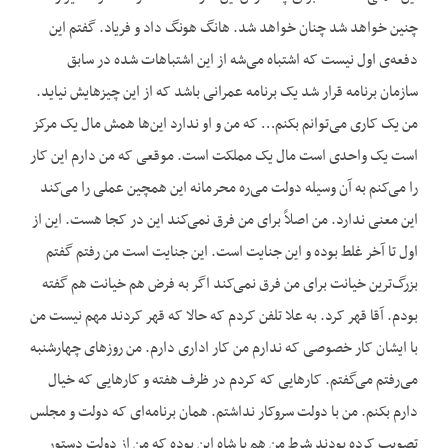
چنین خواهد شد چنان خواهد شد. هانگ هونگ داد و فریاد. گفتم این
دفعه‌ی اول نیست که اشتباه می‌شه از این اشتباهات شده در سابق
سازمان برنامه قرار شد یک برنامه عمرانی باشد که از این چیزهایش نیاید.
من یک کاری می‌توانم بکنم… که من و او ندارد این‌ها همش مال یک مرکز
است یک واحدی است مال یک مملکت است. موقعی که من دارم این کار
را می‌کنم به آن وسیله دولت می‌ره محرمانه این همچین عملی را می‌کند
این معنی ندارد. من اصلاً برای من فرق نمی‌کند این در کجا هست. این از
اول تا آخر غلط بوده و این جنایت است. این جنایت است من رفتم گفتم
بزرگ‌ترین خیانت برای من فرق نمی‌کند اگر به فرض هم خیانت هم گفته
بودم. آقا قهر کرد. به علا تلفن کردم که حالا که قهر کردند مهم نیست من
با ایشان کار خصوصی که ندارم من کار اداری دارم. من روزهای چهارشنبه
می‌رفتم می‌گفتم. کارهایی که کردم در ظرف هفته و کارهایی که خیال
دارم بکنم. من با دولت سروکار نداشتم. همان برنامه‌ای که دولت و مجلس
تصویب کرده بودند شرط من هم با شاه این بوده که من از دولت دستور