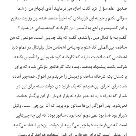
صدیق اعلم سؤال کرد گفت اجازه می‌فرمایید آقای ابتهاج من از شما
سؤالی بکنم راجع به این قراردادی که اخیراً منعقد شده بین وزارت صنایع
و این کنسرسیوم راجع به تأسیس این کارخانه کودشیمیایی در شیراز؟
گفتم بله با کمال میل ـ پا شدم. گفتم که یک جنایتی است. موقعی که من
مناقصه بین‌المللی گذاشتم به‌وسیله‌ی اشخاص مثل لیلینتال در تمام دنیا
اشخاصی که صلاحیت دارند که کارخانه کود شیمیایی را تأسیس بکنند
شرکت بکنند پیشنهاد بدهند. بنده یک کارخانه‌ی بلژیکی شده که برای
پاکستان یک کارخانه ساخته و زمینش را خریدم در اهواز ـ همه‌چیز آماده
شده برای اجرای این شنیدم که یک قراردادی دولت بسته برای این در
شیراز که نه راه دارد نه بندر داره نه بازار فروش. از این بزرگ‌تر جنایت
نمی‌شود. پدر آموزگار این‌ها سناتور بود پرید که آقا این چی است. وکیل
شیراز بود فسا بود نمی‌دونم کجا بود ـ سناتور بوده که این چه چیزهایی
است که می‌فرمایید شما چیز می‌گویید از دولت این‌جور انتقاد می‌کنید
این عملی است که برای چه فارس این‌قدر استفاده خواهد کرد ـ شیراز