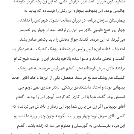
بدهید عین جریان. آمد ظهر گزارش کتبی که این زن یک کارگر کارخانه
چالوس بوده. این بدبخت بیچاره این زنش را فرستاده که بیاید به
بیمارستان سازمان برنامه در تهران معالجه بشود. هیچ‌کس را نداشته.
چهار روز هیچ طبیبی بالای سر این زن نرفته. بعد از چهار روز تصمیم
می‌گیرند که این مرده. گفتند جواز دفنش را باید یک‌نفر صادر بکند.
اختلاف افتاده این‌جا بین رئیس مریضخانه، پزشک کشیک. به هم‌دیگر بد
گفتند و فحش دادند و دعوا شده بالاخره یک‌نفر این را نوشته هیچ‌کدام
نرفتند بالای سرش فرستادندش. گفتم هم رئیس مریضخانه هم پزشک
کشیک هم پزشک معالج هر سه‌تا منفصل. یکی از این‌ها داماد آقای احمد
بهبهانی بوده و استاد دانشکده‌ی پزشکی. دکتر صدری نمی‌دونم چی
اسمش بود. گفت شما با این کاری که کردید آبروی این را بردید. گفتم
آقای بهبهانی اگر زن من یا زن شما بود این رفتار را باهاش می‌کردند؟ که
کسی بالای سرش نرود چهار روز و بعد بگویند چون چهار روزه ما ندیدیم
این مرده بفرستندش به گورستان و معلوم می‌شه که زنده باشد. گفتم