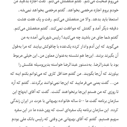
می‌روم صحبت می‌کنم. گفتم منفصلش می‌کنم. گفت اجازه بدهید من
خودم بروم اجازه مرخصی بخواهد. گفتم مرخصی بخواهد نمی‌شه ـ
استعفا باید بدهد. والا من منفصلش می‌کنم. رفت و یک هفت هشت
دقیقه دیگر آمد و گفتش که موافقت نمی‌کند. گفتم منفصلش می‌کنم.
گفتم شما جای من باشید چه می‌کنید؟ رئیس شهربانی آمده به من
می‌گوید که این آدم وادار کرده یک‌عده با چاقوکش بیایند که مرا به‌قول
آن بگیرند بزنند. این‌جا هم نشسته به‌عنوان معاون من ـ این خیلی مربوط
بود با عبدرالرضا. به‌دستور عبدالرضا خواسته بدین‌وسیله عکسش را
بیاورند که آن‌جا بگویند. من گفتم حداقل کاری که می‌توانم بکنم اینه که
من… گفت یعنی می‌فرمایید که این‌جا نمی‌توانند برگردند. گفتم که آره
تا روزی که من هستم این‌جا برنخواهند گشت. گفت که آقای ابتهاج این
سازمان برنامه گفت ما ۵۰۰ ساله خانواده بهبهانی با عزت در ایران زندگی
کرده. این سازمان برنامه یک سفره‌ای است که پهن شده ما در این سفره
سهیم هستیم. گفتم که آقای بهبهانی من وقتی که رئیس بانک ملی بودم