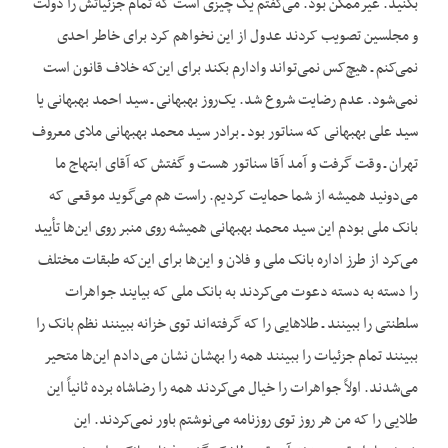
بکنید. غیرممکن بود. می‌گفتم یک چیزی است که تمام جزئیاتش را دولت
و مجلسین تصویب کردند عدول از این نخواهم کرد برای خاطر احدی
نمی‌کنم ـ هیچ‌کس نمی‌تواند وادارم بکند برای این‌که خلاف قانون است
نمی‌شود. عدم رضایت شروع شد. یک‌روز بهبهانی ـ سید احمد بهبهانی یا
سید علی بهبهانی که سناتور بود ـ برادر سید محمد بهبهانی ملای معروف
تهران ـ وقت گرفت و آمد آقا سناتور هست و گفتش که آقای ابتهاج ما
می‌دونید همیشه از شما حمایت کردیم. راست هم می‌گوید موقعی که
بانک ملی بودم این سید محمد بهبهانی همیشه روی منبر روی این‌ها تأیید
می‌کرد از طرز اداره بانک ملی و فلان و این‌ها برای این‌که طبقات مختلف
را دسته به دسته دعوت می‌کردند به بانک ملی که بیایند جواهرات
سلطنتی را ببینند ـ طلاهایی را که گرفته‌اند توی خزانه ببینند نظم بانک را
ببینند تمام جزئیات را ببینند همه را بهشان نشان می‌دادم این‌ها متحیر
می‌شدند. اولاً جواهرات را خیال می‌کردند همه را رضاشاه برده ثانیاً این
طلایی را که من هر روز توی روزنامه می‌نوشتم باور نمی‌کردند. این