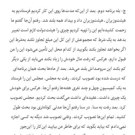
ج- بله برنامه دوم. بعد از این‌که مدت‌ها روی این کار کردیم فرستادیم به
هیئت‌وزیران ـ هیئت‌وزیران داد و بیداد همه بلند شد. رفتم آن‌جا گفتم ما
زحمت کشیده‌ایم این را تهیه کردیم چیزی را هیئت‌دولت لازم است تغییر
بدهد به یک شرط که مجموعش از این کل این مبلغ تجاوز نکند به‌شرط این
اگر بخواهد تجاوز بکند بگویید از کدام محل این تأمین می‌شود این را من
قبول دارم. هرکس که رفت مال خودش را زیاد بکند می‌باید از یکی دیگر
کم بکند این سروصداش بلند می‌شد. بعد از ماه‌ها بحث همان برنامه‌ای
که درست شده بود تصویب کردند. رفت به مجلس. مجلس این را فرستاد
به یک کمیسیون چهل و چند نفری هفته‌ها رفتم آن‌جا. هرکس برای خودش
یک چیزی داشت ـ عقیده‌ای داشت می‌گفت بحث کردیم. مجلس تصویب
کرد. بعد رفت به سنا. در سنا رفتم آن‌جا مدتی کوتاه‌تری بود بحث طول
کشید. تمام این‌ها تصویب کردند. وقتی تصویب شد دیگه به کسی اجازه
نمی‌دادم که بیاید بگوید که برای خاطر من بیایید این‌کار را این‌جور