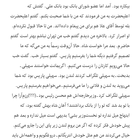
بیکاره بود. آمد اما عضو شورای بانک بود بانک ملی. گفتش که
اعلیحضرت به من فرمودند که من با شما صحبت بکنم. گفتم اعلیحضرت
بله توسط آقای علا هم برای من پیغام داده‌ااند. من تا حالا قبول نکرده‌ام.
او اصرار کرد. بالاخره من دیدم گفتم خب من تهران نباشم بهتر است گفتم
حاضرم. بعد مرا خواست شاه. حالا آن‌وقت رسماً به من می‌گه که ما
تصمیم گرفتیم دیگه شما را بفرستیم پاریس. گفتم بسیار خب. گفت خب
حالا می‌رویم کارتان را درست می‌کنیم. اگریمانت خواستند سهیلی ـ
بدبخت ـ به سهیلی تلگراف کردند لندن بود. سهیلی پاریس بود که شما
می‌روید به لندن و فلانی را ما می‌فرستیم ـ می‌خواهیم بفرستیم پاریس.
سهیلی تلگراف کرد ـ وزیرخارجه‌اش هم محسن رئیس بود ـ (؟؟؟)رزم‌آرا چرا
با تو بد شد که تو را از بانک برداشتند؟ آهان شاه بهش گفته بود، که
ابتهاج میل نداره تو نخست‌وزیر بشی؟ بدیهی است میل نداره و بعد هم
پیش خودش فکر کرده که اگر من بروم لندن زیر پای این را جارو می‌کنم.
خیال می‌کردند من هم مثل خودش انتریگانم ـ دروغگویم و واهمه‌اش باید