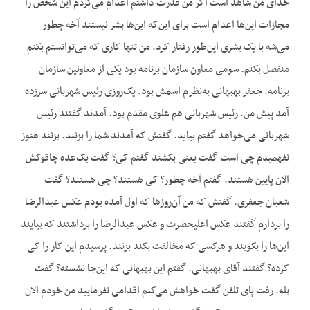
خدای من شاهد است اگر من قدرت داشتم اعدام می‌کردم این شخص را
مجازات این‌ها اعدام است برای این‌که این‌ها بشر نیستند آخه چطور
می‌شه با یک بشری این‌طور رفتار کرد. من تنها کاری که می‌توانستم بکنم
منفصل بکنم. سومی معاون سازمان برنامه بود یکی از معاونین سازمان
برنامه. جعفر بهبهانی به‌نظرم اسمش بود. یک‌روزی رئیس شهربانی سرزده
آمد پیش من. رئیس شهربانی هم علوی مقدم بود. آمدند گفتند رئیس
شهربانی می‌خواهد گفتم بیاید. گفتش که آمدند شما را بزنند. بزنند هنوز
نفهمیدم چی است گفت یعنی بکشند گفتم کی؟ گفت یک‌عده چاقوکش
الان پایین هستند. گفتم آخه چطور؟ کی هستند؟ چی هستند؟ گفت
شعبان جعفری. گفتش که من آن‌روزها که اول آمده بودم عکس عبدالرضا
را بردارم گفتند عکس اعلیحضرت و عکس عبدالرضا را برداشتند که بیایند
این‌ها را بکوبند و هرکسی که مخالفت بکند بزنند. پرسیدم این کار را کی
کرده؟ گفتند آقای بهبهانی. گفتم این بهبهانی که این‌جا نشسته؟ گفت
بله. رفت پای تلفن گفت خواهش می‌کنم اقدامی نفرمایید من خودم الان