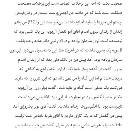
صحبت بکند که آخه این برخلاف انصاف است این برخلاف مصلحت
مملکت است شما که می‌دانید من اجنبی‌پرست نیستم من وطن‌فروش
نیستم این چیزها را نباید اجازه داد اما می‌خواست این را (؟؟؟) من رفتم
زندان از زندان بیرون آمدم آقای ابوالفضل آل‌بویه این یک کسی بود که
نویسنده است توی سازمان برنامه بود. الان نمی‌دانم شاید زنده باشد ـ
آل‌بویه یک پسری داشت که در آمریکا مثل این‌که تحصیل می‌کرد. این توی
سازمان برنامه بود. آمد پیش من در بانک ملی بعد که از زندان آمدم
بیرون. گفت من آمدم پیش شما یک اقراری بکنم راجع به گناهی که
مرتکب شده‌ام اما این گناه را من نمی‌دانستم که این کاری را که دارند
می‌کنند یک عملی است گناه بر علیه شما. گفت بولر ـ زن این آل‌بویه
سکرتر سفیر انگلیس بود در سفارت. ایرانی بود. انگلیسی می‌دانست
تایپیست بود. با انگلیسی‌ها ارتباط داشت. گفت آقای بولر یک‌روزی آمد
پیش من گفتش که ما یک کاری داریم با آقای شریف‌امامی شما ترتیب
ملاقات مرا با شریف‌امامی بدهید در منزل. گفت من جواب دادم من