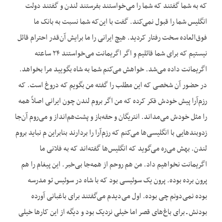
که به شما گفتند که شما را می‌خواستند بفرستند لندن و گفتند دولت
انگلیس شما را قبول نمی‌کند. گفت با این‌که شما نسبت به بانک ما
فوق‌العاده سخت رفتار کردید. هیچ ایرانی را ما برایش آن‌قدر احترام قائل
نیستیم که برای شما قائلیم و اگر اگریمانت می‌خواستند ۲۴ ساعته
اگریمانت داده می‌شد. خواهش می‌کنم شما به شاه بگویید مرا بخواهد.
در حضور آن شخصی که این مطلب را گفته من بگویم که دروغ است. که
رزم‌آرا پیش خودش فکر کرده که من اگر بروم لندن چون ایرانی اصلاً همه
را مثل خودش می‌مداند. انتریگان و حقه‌باز و پشت‌هم‌انداز و می‌روم آن‌جا
زدوبندهایی با انگلیسی‌ها می‌کنم که رزم‌آرا را بردارند بنابراین م نباید بروم
لندن. بهش می‌ره می‌گوید که انگلیس‌ها گفته‌اند که به فلانی ما
اگریمانت نخواهیم داد. من هم روحم از همه‌جا بی‌خبر. این پیغام را هم
پرون برده بوده. پرون یک سوئیسی بود که با شاه در سوئیس تو مدرسه
بوده نمی‌دونم چی بوده. اول می‌دیدم می‌گفتند برای باغبانی آورده
بودنش ـ برای باغ‌های قصر اما خیلی نزدیک بود و دیگه از این کارها خیلی