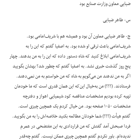
ضیایی معاون وزارت صنایع بود
س- طاهر ضیایی
ج- طاهر ضیایی معاون آن بود و همیشه هم با شریف‌امامی بود.
شریف‌امامی باعث ترقی او شده بود. به اصفیا گفتم که این را به
شریف‌امامی ابلاغ کنید که شاه دستور داده که این را به من بدهند. چهار
پنج روز گذشت خبری نشد. به اصفیا گفتم که چطور شد؟ بهشان بگویید
اگر به من ندهند من می‌گویم به شاه که من خواستم به من نمی‌دهند.
فرستادند. (؟؟؟) من به‌خیال این‌که این همان قدری است که ما خودمان
تهیه کرده بودیم مشخصات مناقصه کود شیمیایی اهواز و دفترچه
مشخصات ۱۰۵۰ صفحه بود. من خیال کردم یک همچین چیزی است.
گفتم هیأت (؟؟؟) شما خودتان مطالعه بکنید خلاصه‌اش را به من بگویید.
فردا صبحش آمد گفتش که من قراردادی به این مفتضحی در عمرم
ندیده‌ام. باور نکردم گفتم همچین چیزی ممکن نیست. گفتم چه‌قدر