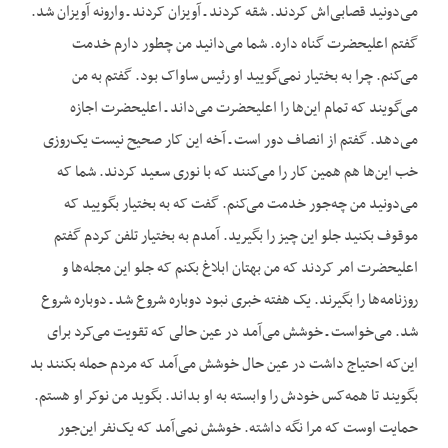
می‌دونید قصابی‌اش کردند. شقه کردند ـ آویزان کردند ـ وارونه آویزان شد.
گفتم اعلیحضرت گناه داره. شما می‌دانید من چطور دارم خدمت
می‌کنم. چرا به بختیار نمی‌گویید او رئیس ساواک بود. گفتم به من
می‌گویند که تمام این‌ها را اعلیحضرت می‌داند ـ اعلیحضرت اجازه
می‌دهد. گفتم از انصاف دور است ـ آخه این کار صحیح نیست یک‌روزی
خب این‌ها هم همین کار را می‌کنند که با نوری سعید کردند. شما که
می‌دونید من چه‌جور خدمت می‌کنم. گفت که به بختیار بگویید که
موقوف بکنید جلو این چیز را بگیرید. آمدم به بختیار تلفن کردم گفتم
اعلیحضرت امر کردند که من بهتان ابلاغ بکنم که جلو این مجله‌ها و
روزنامه‌ها را بگیرند. یک هفته خبری نبود دوباره شروع شد ـ دوباره شروع
شد. می‌خواست ـ خوشش می‌آمد در عین حالی که تقویت می‌کرد برای
این‌که احتیاج داشت در عین حال خوشش می‌آمد که مردم حمله بکنند بد
بگویند تا همه‌کس خودش را وابسته به او بداند. بگوید من نوکر او هستم.
حمایت اوست که مرا نگه داشته. خوشش نمی‌آمد که یک‌نفر این‌جور