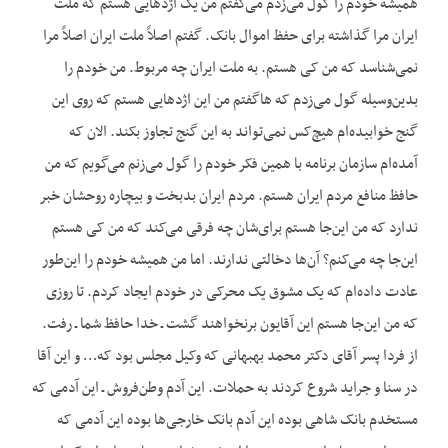
همیشه خودم را گول می‌زدم می‌گفتم من یک اژدهایی هستم که ملت
ایران مرا گذاشته برای حفظ اموال بانک. گفتم اصلاً ملت ایران اصلاً مرا
نمی‌شناسد که من کی هستم. به ملت ایران چه مربوط. من خودم را
بدین‌وسیله گول می‌زدم که ‌هاگفتم من این اژدهایی هستم که روی این
گنج خوابیده‌ام هیچ‌کس نمی‌تواند به این گنج تجاوز بکند. الان که
آمده‌ام سازمان برنامه با همین فکر خودم را گول می‌زنم می‌گویم که من
حافظ منافع مردم ایران هستم. مردم ایران بدبخت و بیچاره روحشان خبر
ندارد که من این‌جا هستم برای‌شان چه فرقی می‌کند که من کی هستم
این‌جا چه می‌کنم؟ آن‌ها دخالتی ندارند. اما من همیشه خودم را این‌طور
عادت داده‌ام که یک مشوق یک محرکی در خودم ایجاد کردم. تا روزی
که من این‌جا هستم این آقایون برنخواهند گشت ـ خدا حافظ شما ـ رفت.
از فردا پسر آقای دکتر محمد بهبهانی که وکیل مجلس بود که… و این آقا
در سنا و جراید شروع کردند به حملات. این آدم وطن‌فروش ـ این آدمی که
مستخدم بانک شاهی بوده این آدم بانک خارجی‌ها بوده این آدمی که