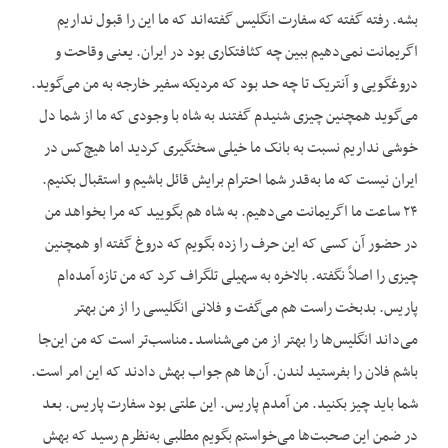
بشه. رفته گفته که سفارت انگلیس گفته‌اند که ما این را قبول نداریم
اگریمانت نمی‌دهیم ببین چه کثافتکاری بود در ایران. یعنی وقاحت و
دروغگویی و آنتریک تا چه حد بود که مردیکه سفیر خارجه به من می‌گوید.
می‌گوید همچنین چیزی شنیدم گفتند به شاه با وجودی که ما از شما دل
خوشی نداریم نسبت به بانک ما خیلی سختگیری کردید اما هیچ‌کس در
ایران نیست که ما به‌قدر شما احترام برایش قائل باشیم و استقبال بکنیم.
۲۴ ساعت ما اگریمانت می‌دهیم. به شاه هم بگویید که مرا بخواهد من
در حضور آن کسی که این حرف را زده بگویم که دروغ گفته او همچنین
چیزی را اصلاً نگفته. بالاخره به سهیلی تلگراف کرد که من تازه آمده‌ام
پاریس. بدبخت راست هم می‌گفت و فلانی انگلیسی را از من بهتر
می‌داند انگلیس‌ها را بهتر از من می‌شناسد ـ مناسب‌تر است که من این‌جا
باشم فلان را بفرستید لندن. آن‌ها هم جواب بهش دادند که این امر است.
شما باید چیز بکنید. من آمدم پاریس. این علتی بود سفارت پاریس. بعد
در ضمن این صحبت‌ها می‌خواستم بگویم مطلبی به‌نظرم رسید که بهش