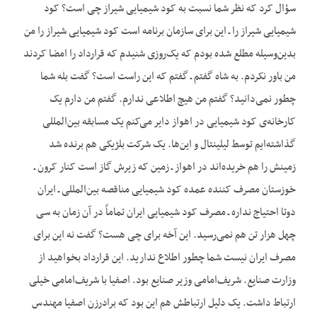
سؤال کرد که نظر شما نسبت به کود شیمیایی شیراز چی است؟ کود
شیمیایی شیراز را ـ این برای سازمان برنامه است کود شیمیایی شیراز را من
بدین‌وسیله مطلع شده بودم که یک‌روزی شنیدم که قرارداد را امضا کردند
من باور نکردم. به شاه گفتم ـ گفتم که این راست است؟ گفت بله شما
چطور نمی‌دانید؟ گفتم من هیچ اطلاعی ندارم. گفتم من دارم یک
کارخانه‌ی کود شیمیایی در اهواز دایر می‌کنم یک مسابقه بین‌المللی
گذاشته‌ایم توسط لیلینتال و این‌ها. یک شرکت بلژیکی هم برنده شد
زمینش را هم خریده‌اند در اهواز ـ زمین که زیرش گاز است کنار کرون ـ
خوزستان مصرف کننده عمده کود شیمیایی مناقصه بین‌المللی ـ ایران
دوتا احتیاج نداره ـ مصرف کود شیمیایی ایران تماماً در آن زمان به سی
چهل هزار تن هم نمی‌رسید. این آخه برای چی هست؟ گفت نه این برای
مصرف ایران نیست شما چطور اطلاع ندارید. این قرارداد بخواهید از
وزارت صنایع. شریف‌امامی وزیر صنایع بود. اصفیا با شریف‌امامی خیلی
ارتباط داشت. یک دلیل ارتباطش هم این بود که برادرزن اصفیا مهندس