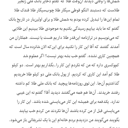
شمش‌ها را وقتی دیدند آن‌وقت طلا که گفتم ذخایر بانک ملی زنجیر
طلاست که دستبند النگو قوطی سیگار طلا چوب‌سیگار طلا قندک طلا
تمام این‌ها را تبدیل کرده بودم به شمش طلا و برای اولین‌بار در تاریخ بانک
گفتم که ما باید بیاییم رسیدگی بکنیم به موجودی طلا ببینیم این طلایی
که می‌نویسیم در ترازنامه این‌قدر طلا داریم هست یا نیست. همکاران من
آمدند گفتند که آقا این کار را نکنید برای این‌که الان شانزده سال است که
همچنین کاری نشده. گفتم خب بشه بهتر نیست؟ اگر معلوم شد
کم‌وکسری داره که من که نکردم این کار را ـ بگذاریم بهتر است. دو کیلو
طلا کم آمد این کاری که کردیم. از پول بانک ملی دو کیلو طلا خریدیم
گذاشتیم آن‌جا. این توی روزنامه‌ها پیچید که بانک ملی طلا کم داشته
رفتند خریدند. آن‌ها هم همه می‌گفتند دیدید آقا؟ گفتم نه این عیبی
ندارد. یکدفعه برای همیشه این کار می‌بایستی شده باشد. این کار را
می‌بایستی قبل از من کرده باشند آن‌ها نکردند من کردم خب بیایند
بگویند می‌گویند من دزدیدم بردم خانه‌ام این با یک تشریفاتی باز می‌شود.