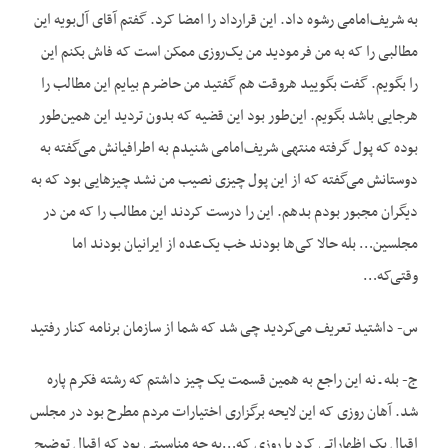
به شریف‌امامی رشوه داد. این قرارداد را امضا کرد. گفتم آقای آل‌بویه این
مطالبی را که به من فرمودید من یک‌روزی ممکن است که فاش بکنم این
را بگویم. گفت بگویید هروقت هم گفتید من حاضرم بیایم این مطالب را
هرجایی باشد بگویم. این‌طور بود این قضیه که بدون تردید این همین‌طور
بوده که پول گرفته منتهی شریف‌امامی شنیدم به اطرافیانش می‌گفته به
دوستانش می‌گفته که از این پول چیزی نصیب من نشد چیزهایی بود که به
دیگران مجبور بودم بدهم. این را درست کردند این مطالب را که من در
مجلسین… بله حالا کی‌ها بودند خب یک‌عده از ایرانیان بودند اما
وقتی‌که…
س- داشتید تعریف می‌کردید چی شد که شما از سازمان برنامه کنار رفتید
ج- بله ـ نه این راجع به همین قسمت یک چیز داشتم که رشته فکرم پاره
شد. آهان روزی که این لایحه برگزاری اختیارات مردم مطرح بود در مجلس
اقبال یک اظهاراتی کرد یا روزی که…به چه مناسبتی بود که اقبال توضیح