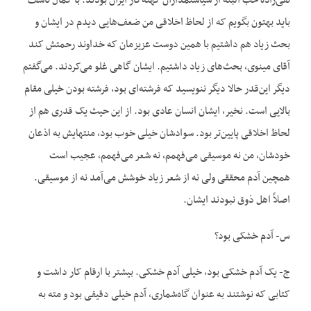
تقی‌زاده خب البته از سیاستمداران کهنه‌کار ایران بودند. با کمال تأسف
باید بهتون بگویم که از لحاظ اخلاقی من ضعف‌هایی دیدم در ایشان و
بحث زیاد هم داشتیم با همین دوست عزیزمان که خداوند رحمتش کند
آقای مینوی، بحث‌های زیاد داشتیم. ایشان گاهی غلو می‌کردند. می‌گفتم
دیگر این‌قدر حالا دیگر ننویسید که فرشته‌ای بود، فرشته بودن خیلی مقام
بالایی است. نخیر، ایشان انسان عادی بود. از این حیث یک قدری هم از
لحاظ اخلاقی پایین‌تر بود. سوادشان خیلی خوب بود، منتهایش به اذعان
خودشان، من نه موسیقی می‌فهمم، نه شعر می‌فهمم، عجیب است
همچین آدم محققی ولی نه از شعر زیاد خوشش می‌آمد نه از موسیقی.
اصلاً اهل ذوق نبودند ایشان.
س- آدم خشکی بود؟
ج- یک آدم خشکی بود، خیلی آدم خشکی. بیشتر با ارقام کار داشت و
کتابی که نوشتند به عنوان گاه‌شماری، آدم خیلی دقیقی بود و مته به