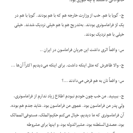
خانوادگی داشتند یا چه جوری بود؟
ج- گویا با هم. خب از وزارت خارجه هم که با هم بودند. گویا با هم در
یک لژ فراماسونری بودند. به‌تدریج هم با هم خیلی نزدیک شدند. خیلی
خیلی با هم نزدیک بودند.
س- واقعاً اثری داشت این جریان فراماسون در ایران ..
ج- والا ظاهرش که مثل اینکه داشت. برای اینکه می‌دیدیم اکثراً آن‌ها …
س- واقعاً نان به هم قرض می‌دادند …؟
ج- ببینید. من خب چون خودم نبودم اطلاع زیاد ندارم از فراماسونری،
ولی پدر من فراماسون بود. عموی من فراماسون بود. شاید جدم هم بوده.
آن فراماسونری که ما دیدیم، خیال می‌کنم حکیم‌الملک، مستوفی‌الممالک
بود، مصدق‌السلطنه بود، مشیرالدوله بود، و اینها برای مشروطه