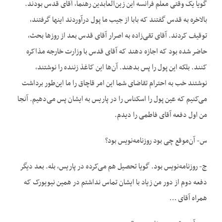
گویا یک وقتی معلم فرانسه این زین‌العابدین رهنما، آقای قدس بودند.
بالاخره به قدس گفتند که بابا از جیب ما پول درآوردند اینها گرفتند،
توقیف کردند. آقای تقی‌زاده به اصرار آقای قدس بعد از روزها بحث،
حاضر شده بود که اجازه دهند که آقای قدس با وزارت خارجه مذاکره
کنند. بلکه این پول را پس بدهند. آن‌ها این کاغذ زننده را نوشتند،
نوشتند خب به احترام تقاضای شما این امر قاچاق را ما این‌طور برداشت
می‌کنیم که عین پول را اسکناس را در پاریس به ایشان پس می‌دهیم. آنجا
من اول دفعه آقای فاطمی را دیدم.
س- آن‌موقع چی بود روزنامه‌نویس بود؟
ج- روزنامه‌نویس بود. گویا تحصیل هم می‌کرده در پاریس، بله. بعد دیگر
دفعه دوم از دور من زیاد با ایشان تماس نداشتم در همین نیویورک که
همراه آقای …