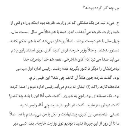
س-چه کار کرده بودند؟
ج- می‌دانید من یک مشکلی که در وزارت خارجه بود اینکه وزراء وقتی از
خود وزارت خارجه می‌آمدند، اینها همه با هم مثلاً سی سال، بیست سال،
چهل سال با هم دوست بودند، اصلاً رویشان نمی‌شد که با هم تحکم بکنند،
دستور بدهند. و مثلاً وزیر خارجه فرض کنید آقای نوری اسفندیاری یادم
می‌آید صدا می‌کرد که آقای شاهرخی، همه هم خدا بیامرزد، خدا
بیامرزدشان را دیگر فاکتور بگیریم همه رفتند. رئیس اداره اول سیاسی
بود. گفت شازده جون مثلاً آن کاغذ چی شد؟ این خیلی نرم،
ملاحظه‌کارها راکد (؟) ایشان نه یادم می‌آید رئیس اداره دوم را صدا کرده
بود. یک مسئله‌ای بود راجع به شوروی. گفت خب آقا این را باید چه کنیم؟
گفت هرطور بفرمایید. گفت هر طور بفرمایید چی آقا، رئیس اداره
هستی. متخصص این کاری، پیشنهادت را بکن یا من می‌پسندم یا نه. اصلاً
ما تا آن روز از این چیزها ندیده بودیم توی وزارت خارجه. بعد کسی دیر