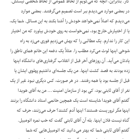
کار. بنابراین، آنچه که می‌گویم از لحاظ عمومی از لحاظ شخصی نیستش.
در بعضی موارد می‌دیدم ببر است تصمیم می‌گرفتند. بعضی موارد
می‌دیدم که اصلاً نمی‌خواهد خودش را آشنا بکند به این مسائل. شما یک،
یا از اختیارش خارج بود، نمی‌خواست به روی خودش بیاورد که من اختیار
این کار را ندارم. یک مطالبی را که بهش می‌زدیم فوری می‌زد به راه
شوخی اینها لوث می‌کرد مطلب را. مثلاً یک دفعه این خانم همای ناطق را
یادتان می‌آید. آن روزهای آخر قبل از انقلاب گرفتاری‌های دانشگاه اینها
زده بودند به قصد کشت اینها. من یک جلسه‌ای داشتیم پهلوی ایشان یا
قبل از جلسه بود یا همه رفتند. در هر صورت، کس دیگری نبود غیر از یک
نفر از آقای ثابتی بود، کی بود از سازمان امنیت … من به آقای هویدا
گفتم آقای هویدا شایسته است یک همچین خانمی استاد دانشگاه را بزنند
اینها مگر تروریست هستند؟ اینها آدم کشند؟ حرف می‌زنند، حرف که
گناه نیست فلان اینها. بله آن آقای ثابتی گفت که خب نمره اتومبیل.
گفتم آقای ثابتی شما که بهتر می‌دانید که اتومبیل‌هایی که شما