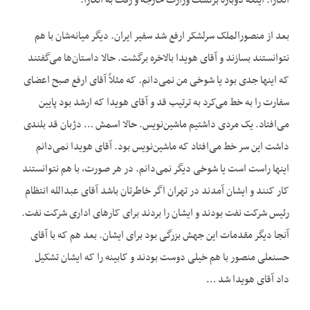
آنکارا. اینکه دوباره برگشت وزارت خارجه و رفت به آنکارا.
بعد از منصورالملک سرلشکر ارفع شد سفیر ایران. دیگر میانه‌شان با هم
نتوانستند بسازند و آقای هویدا بالاخره برگشت. حالا داستان‌ها می‌گفتند
که اینها جدی بود یا شوخی من نمی‌دانم. که مثلاً آقای ارفع صبح اعضای
سفارت را به خط می‌کرد به ترتیب قد و آقای هویدا که ارشد بود پایین
می‌افتاد. یک مردی داشتیم ماشین‌نویس. حالا اسمش … دژبان قد بلندی
داشت این سر خط می‌افتاد که ماشین‌نویس بود. آقای هویدا نمی‌دانم
اینها راست است یا شوخی دیگر نمی‌دانم. در هر صورت، با هم نتوانستند
کار کنند و ایشان آمدند در تهران اگر خاطرتان باشد آقای عبدالله انتظام
رئیس شرکت نفت بودند و ایشان را بردند برای کارهای اداری شرکت نفت.
آنجا دیگر مقدمات این جهش بزرگی بود برای ایشان. بعد هم که با آقای
حسنعلی منصور با هم خیلی دوست بودند و کابینه را که ایشان تشکیل
داد آقای هویدا شد …