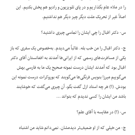
را در ملاء عام بگذاریم و در پای تلویزیون و رادیو هم پخش بکنیم. این
اصلاً غیر از تحریک ملت دیگر چیز دیگر هم نداشتیم.
س- دکتر اقبال را چی ایشان را تماسی چیزی داشتید؟
ج- دکتر اقبال را من خب بله. غالباً می‌دیدم. به‌خصوص یک سفری که باز
یکی از مسافرت‌های رسمی که از ایرانی‌ها آمدند به افغانستان آقای دکتر
اقبال بود که آمدند ایشان درست نمونه صحیح یک ما به فارسی بهش
می‌گوییم میرزا بنویس فرنگی‌ها می‌گویند که بوروکرات درست نمونه این
بودش. (؟) هر چه استاد ازل گفت بگو، آن چیزی می‌گفت که خوشایند
باشد من ایشان را کسی ندیدم که بتواند …
س- (؟) در مقایسه با آقای علم؟
ج- من خیلی که از او ضعیف‌تر دیدمشان. نمی‌دانم شاید من اشتباه