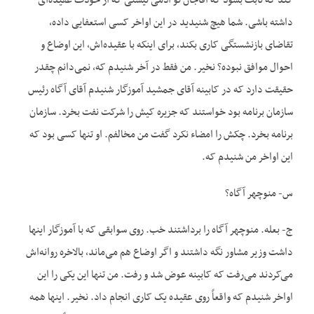
کند که ثابت بشود که آقاجان تو آدمی نیستی که از خودت عقیده‌ای
داشته باشی. شما هیچ شنیدید در این اواخر کسی استعفایی داده،
تقاضای بازنشستگی کاری بکند، برای اینکه با عقیده‌اش، این اوضاع و
احوال موافق نبوده؟ نخیر. من فقط در آخر شنیدم که، نمی‌دانم چقدر
حقیقت دارد که در کابینه آقای جمشید آموزگار شنیدم آقای آگاه رئیس
سازمان برنامه بود خواستند که جزیره کیش را شرکت نفت بخرد. سازمان
برنامه بخرد. چکش را امضاء نکرد گفت من مخالفم. او تنها کسی بود که
این اواخر من شنیدم که.
س- منوچهر آگاه؟
ج- بعله. منوچهر آگاه را برداشتند خب. روی سوابقی که با آموزگار اینها
داشت وزیر مشاور نگه داشتند و اگر اوضاع هم می‌ماند، بالاخره روانه‌اش
می‌کردند می‌رفت که کابینه عوض شد و رفت. من تنها این یکی را این
اواخر شنیدم که واقعاً روی عقیده یک کاری انجام داد. نخیر. اینها همه