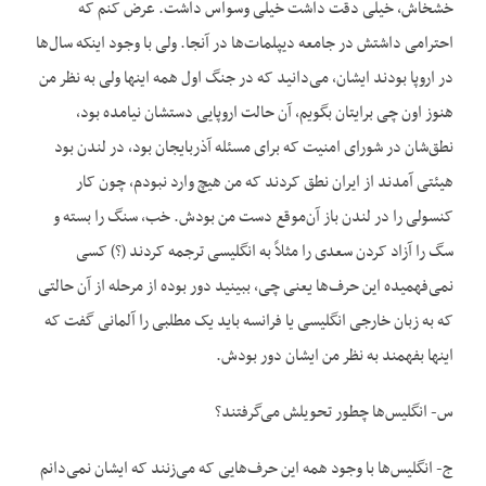
خشخاش، خیلی دقت داشت خیلی وسواس داشت. عرض کنم که
احترامی داشتش در جامعه دیپلمات‌ها در آنجا. ولی با وجود اینکه سال‌ها
در اروپا بودند ایشان، می‌دانید که در جنگ اول همه اینها ولی به نظر من
هنوز اون چی برایتان بگویم، آن حالت اروپایی دستشان نیامده بود،
نطق‌شان در شورای امنیت که برای مسئله آذربایجان بود، در لندن بود
هیئتی آمدند از ایران نطق کردند که من هیچ وارد نبودم، چون کار
کنسولی را در لندن باز آن‌موقع دست من بودش. خب، سنگ را بسته و
سگ را آزاد کردن سعدی را مثلاً به انگلیسی ترجمه کردند (؟) کسی
نمی‌فهمیده این حرف‌ها یعنی چی، ببینید دور بوده از مرحله از آن حالتی
که به زبان خارجی انگلیسی یا فرانسه باید یک مطلبی را آلمانی گفت که
اینها بفهمند به نظر من ایشان دور بودش.
س- انگلیس‌ها چطور تحویلش می‌گرفتند؟
ج- انگلیس‌ها با وجود همه این حرف‌هایی که می‌زنند که ایشان نمی‌دانم