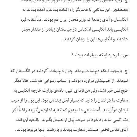
ج- زین‌العابدین رهنما. وزیرمختار رم بود در پاریس و آقای رحمت
مصطفوی، این سه‌تایی با همدیگر راه افتاده بودند و آمده بودند به
انگلستان و آقای رهنما که وزیرمختار ایران هم بودند، متأسفانه لیره
انگلیسی پاند انگلیسی اسکناس در جیب‌شان زیادتر از مقدار مجاز
داشتند و انگلیس‌ها این را ازشان گرفتند.
س- با وجود اینکه دیپلمات بودند؟
ج- با وجود اینکه دیپلمات بودند. چون دیپلمات آکردتیه در انگلستان که
نبودند. از جیب‌شان درآورده بودند و اسباب رسوایی هم شد. حالا دیگر
هیچ‌کس خبر نشد، ولی من نامه‌ی کپی، نامه‌ی وزارت خارجه انگلیس به
سفارت ما در لندن را دارم که بسیار لحن زننده‌ی بود. این پول را از جیب
ایشان درآوردند. آمدند هی ما دیدیم که کنایه اشاره می‌گویند واقعاً اگر
یک کسی بیاید رد شود در سرحد پول از جیبش بگیرند، بالاخره آن‌وقت
آقای قدس نخعی مستشار سفارت بودند و با رهنما اینها مربوط بودند.