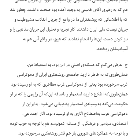
بیشتر جنبه‌ی تبلیغاتی داشت ولی این قضیه در مورد آن جریان مذهبی
هم که به رهبری آقای خمینی به وجود آمده بود صحت داشت. چطور شد
که با اطلاعاتی که روشنفکران ما در واقع از جریان انقلاب مشروطیت و
جریان نهضت ملی ایران داشتند کار تجزیه و تحلیل این جریان مذهبی را و
باز کردن دست این‌ها را انجام ندادند که هیچ، در واقع آبی هم به
آسیاب‌شان ریختند.
ج- عرض می‌کنم که مسئله‌ی اصلی در این بود، به استنباط من،
همان‌طوری‌که به خاطر دارید جامعه‌ی روشنفکری ایران از دموکراسی
غرب سرخورده بود یعنی از دموکراسی غرب مظاهری که به او رسیده بود
همان‌طوری‌که اطلاع دارید استعمار و باضافه این‌که آن رژیمی را که بر او
حکومت می‌کند به وسیله‌ی استعمار پشتیبانی می‌شود. بنابراین از
دموکراسی غرب به‌اصطلاح آثاری به او نرسیده بود، آثار اجتماعی،
اقتصادی، سیاسی و فرهنگی. از مسئله کمونیسم هم با توجه به حزب توده
و با توجه به عملکردهای شوروی باز هم قشر روشنفکری سرخورده بود.