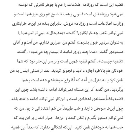
قضیه این است که روزنامه اطلاعات را هم با جوهر نامرئی که نوشته
نمی‌شود روزنامه‌ای است قانونی و شب تا صبح هم روی میز شما است و
وزارت اطلاعات است و روزنامه فروش. بنابراین بنده در این‌جا خرابکاری
نمی‌توانم بکنم. چه خرابکاری؟ گفت، «به‌هرحال ما نمی‌توانیم شما را
به‌عنوان سردبیر قبول بکنیم.» گفتم من اصراری ندارم. من آمدم و آقای
مسعودی گفت، «شما چند روزی نیایید تا ببینیم چه می‌شود». گفت،
«قضیه چیست». گفتم قضیه همین است و بر سر این خبر بود که شما
خودتان هم بالاخره اجازه دادید و تجویز کردید. بعد از مدتی ایشان به من
تلفن کرد یا به منزل من آمد که آقا رفع سوءتفاهم شده است و شما
برگردید. من گفتم آقا این مسئله نمی‌تواند ادامه داشته باشد چون این
قضیه واقعاً مسئله‌ی اعتقادی است و این‌کار نمی‌تواند ادامه داشته باشد
چون این‌ها سوءظن دارند و خب طبیعتاً من هم اعتقاداتی دارم. من که
نمی‌توانم دستور بگیرم و تلفن کنند و این‌ها. اصرار ایشان بر این بود که
خب شما به خودشان تلفن کنید، این‌که اشکالی ندارد. که بعداً این قضیه