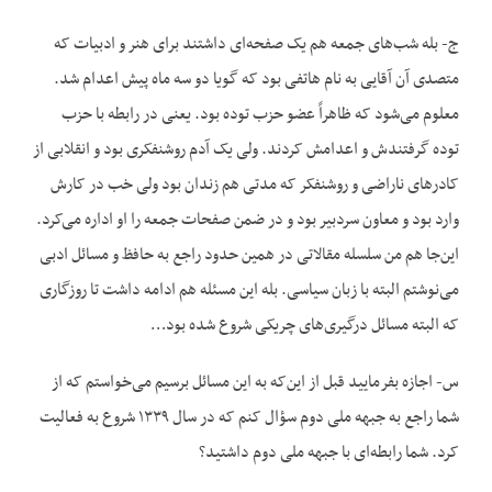
ج- بله شب‌های جمعه هم یک صفحه‌ای داشتند برای هنر و ادبیات که
متصدی آن آقایی به نام هاتفی بود که گویا دو سه ماه پیش اعدام شد.
معلوم می‌شود که ظاهراً عضو حزب توده بود. یعنی در رابطه با حزب
توده گرفتندش و اعدامش کردند. ولی یک آدم روشنفکری بود و انقلابی از
کادرهای ناراضی و روشنفکر که مدتی هم زندان بود ولی خب در کارش
وارد بود و معاون سردبیر بود و در ضمن صفحات جمعه را او اداره می‌کرد.
این‌جا هم من سلسله مقالاتی در همین حدود راجع به حافظ و مسائل ادبی
می‌نوشتم البته با زبان سیاسی. بله این مسئله هم ادامه داشت تا روزگاری
که البته مسائل درگیری‌های چریکی شروع شده بود…
س- اجازه بفرمایید قبل از این‌که به این مسائل برسیم می‌خواستم که از
شما راجع به جبهه ملی دوم سؤال کنم که در سال ۱۳۳۹ شروع به فعالیت
کرد. شما رابطه‌ای با جبهه ملی دوم داشتید؟