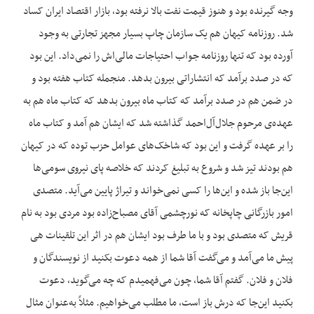
وجه گیرنده بود و هنوز قیمت نفت بالا نرفته بود، بازار اقتصاد ایران کساد
شد. روزنامه کیهان هم یک سازمان چاپ بسیار مجهز تجارتی به وجود
آورده بود که تنها روزنامه جواب احتیاجات مالی‌اش را نمی‌داد. این بود
که در صدد برآمد که انتشاراتی بیرون بدهد. منجمله کتاب هفته بود و
در ضمن هم در صدد برآمد که کتاب ماه بیرون بدهد که کتاب ماه هم به
عهده‌ی مرحوم جلال‌آل‌احمد گذاشته شد که ایشان هم آمد و کتاب ماه
را بر عهده گرفت و این بود که شاخک‌های عوامل حزب توده که در کیهان
هم بودند تیز شد و شروع به تبلیغ کردند که خلاصه پای نیروی سومی‌ها
این‌جا باز شده و این‌ها را کسی نمی‌خواند و تیراژ پایین می‌آید. متصدی
امور بازرگانی چاپخانه که نورچشمی آقای مصباح‌زاده بود مردی بود به نام
قریش که متصدی بود و با ما طرف بود ایشان هم در اثر این تلقینات هی
پیش ما می‌آمد و می‌گفت آقا شما از همه دعوت بکنید از نویسندگان و
فلان و فلان. گفتم آقا شما، چون می‌فهمیدم که چه می‌گوید، دعوت
بکنید این‌جا که درش باز است، ما مطلب می‌خواهیم. مثلاً به‌عنوان مثال