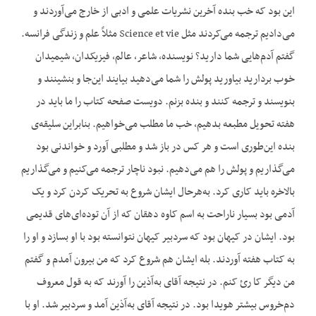
این بود که خب بنده آخرین نشریات علمی و ادبی از خارج می‌آوردند و
می‌دادیم ترجمه می‌کردند مثل Science et vie مثلاً علم و زندگی فرانسه.
گفتم آدم‌هایی شما دارید؟ نویسنده، شاعر، عالم، فیزیکدان، شیمیدان
خوب بردارید بیاورید پولش را شما می‌دهید بیایند این‌جا و بنشینند و
بنویسند و ترجمه کنند و بنده بزنم. دویست صفحه کتاب را ما باید در
هفته تحویل مطبعه بدهیم، خب ما مطلب می‌خواهیم. بنابراین سلیقه‌ی
بنده این‌طوری است و هر کس در باز شد و مطلبی آورد و خواندنی بود
می‌گذاریم و پولش را هم می‌دهیم. نبود ناچار ترجمه می‌کنیم و می‌گذاریم
بالاخره باید کاری کرد. به‌هرحال ایشان شروع به تحریک کردن کرد و یک
آدمی بود بسیار ناراحت به اسم کاوه دهقان که از آن توده‌ای‌های قدیمی
بود. ایشان در کیهان بود که سردبیر کیهان نتوانسته بود با او بسازد و او را
به کتاب هفته آوردند. بله ایشان هم شروع کرد که من بیرون آمدم و گفتم
من دیگر کا رئ کنم. در نتیجه آقای به‌آذین را آورند که به قول معروف
دم‌خروس بیشتر هویدا بود. در نتیجه آقای به‌آذین آمد و سردبیر شد. او با