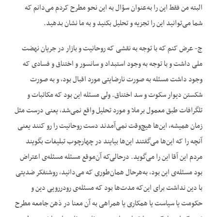
البته من فقط این را به‌عنوان سؤال به این نحو مطرح کردم می‌دانم که
شما می‌توانید این را تجزیه و تحلیل بکنید و به ما نشان بدهید.
ج- عرض کنم که با توجه به نقشی که روحانیت و بازار در جریان نهضت
ملی داشت و با توجه به وجود استبداد و سانسور و اختناق و فسادی که
وجود داشت مسئله به صورت نارضایتی مورد اقبال بود، و به صورت
شکستن دیوار سکوت و سد اختناق. ولی مسئله این بود که مکاتبات و
تلگرافات طبق معمول برملا و مورد تحلیل واقع نمی‌شد، یعنی درست مثل
زمان همیشه، این‌ها هیچ‌وقت نمی‌آمدند دست روحانیت را رو کنند یعنی
آنچه را که این‌ها می‌گفتند این‌ها بیایند در چهارچوب تبلیغات بگویند
مردم این آقا این را می‌گوید. درحالی‌که آن‌موقع مسئله مسئله‌ی اعتراض
بود مسئله‌ی این بود، به‌هرحال همان‌طوری که می‌دانید، روشنفکر ضدیتی
با دین نداشت برای این‌که مدت‌ها بود که مسئله‌ی رودررویی دین و
حکومت یا سیاست یا همکاری یا همراهی به آن معنا در ذهن جامعه مطرح