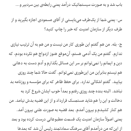
باب شد و به صورت سیستماتیک درآمد یعنی رابطه‌ی بین سردبیر و…
س- یعنی شما از یک‌طرف می‌بایستی از آقای مسعودی اجازه بگیرید و از
طرف دیگر از سازمان امنیت که خبر را چاپ کنید؟
ج- بله. من هم گفتم این طوری کار من نیست و من هم به آن ترتیب نیازی
ندارم. گفتم من یک آدمی هستم، آن‌موقع هنوز ازدواج هم نکرده بودم، که
دین و ایمانم را نمی‌توانم بر سر این مسائل بگذارم و آدم دست به دهانی
هم نیستم بنابراین من این‌طوری نمی‌توانم. گفت حالا شما چند روزی
بیایید. گفتم اشکالی ندارد. برای حفظ ظاهر که برای مؤسسه و روزنامه بد
نباشد. البته بنده چند روزی رفتم و بعداً خوب ایشان شروع کرد به
دخالت و این را هم شاید مستمسک قرارداد و از این قضیه بدش نیامد. من
هم کنار کشیدم و بیرون آمدم. بعد قضیه به صورت علنی بیرون آمد.
یعنی اصولاً سازمان امنیت یک قسمت مطبوعاتی درست کرده بود و بعد
از این‌که من درآمدم آقای سرهنگ سعادتمند رئیس آن شد که بعدها