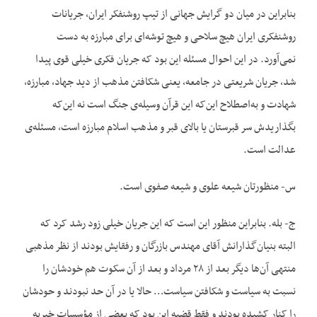
بنابراین در میان دو گرایش جهانی از تیپ روشنفکر ایران، جریانات
روشنفکری ایران هیچ سلاحی و هیچ توشه‌ای برای مبارزه به دست
نمی‌آورد. در این احوال مسئله این بود که جریان فکری خیلی قوی پیدا
شد، جریان شریعتی در جامعه، یعنی شکافتن مذهب از دید جهاد، مبارزه،
شهادت و به‌اصطلاح این‌که این قرآن وسیله‌ی جنگ است نه این‌که
بگذاریدش سر قبرستان یا بالای قبر و مذهب اسلام مبارزه است، مسئله‌ی
عدالت است.
س- منظورتان شیعه علوی و شیعه صفوی است.
ج- بله. بنابراین منظور این است که این جریان خیلی زود رشد کرد که
البته بنیان‌گذارانش آقای مهندس بازرگان و رفقایش بودند از نظر مذهبی
منتهی آن‌ها دیگر بعد از ۲۸ مرداد و بعد از آن سکوت هم خودشان را
نسبت به سیاست و شکافتن سیاست… حالا یا در آن حد نبودند و حودشان
را کنار کشیده بودند و فقط قضیه این بود که بعضی از مؤسسات خیریه