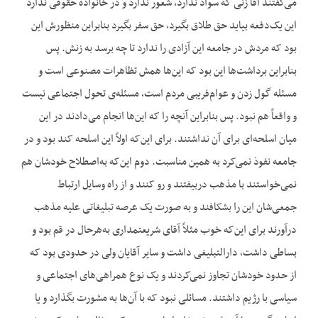
می‌گفتند آقا زنی که سواد ندارد، شعور ندارد و در خانواده حقوقی ندارد
این یک‌دفعه بیاید حق طلاق بگیرد، حق سفر بگیرد بنابراین منظورش این
بود که مردش در جامعه این آزادی را ندارد تا چه برسد به زنش. پس
بنابراین برداشت‌ها این بود که این‌ها همش تظاهرات مصنوعی است و
مسئله گول زدن و عوام‌فریبی مردم است، مسئله‌ی تحول اجتماعی نیست
و واقعاً هم نبود. پس بنابراین آنچه را که این‌ها انجام می‌دادند در این
میان اسلحه‌ای برای آن نداشتند. برای این‌که اولاً این اسلحه کند بود و در
جامعه نفوذ نمی‌کرد به همین مناسبت. دوم این‌که به‌اصطلاح خودشان هم
نمی‌خواستند با مذهب دربیفتند و رو کنند و از راه وسایل ارتباط
جمعی‌شان این را بشکافند و به صورت یک عرصه تبلیغاتی علیه مذهب
درآورند برای این‌که خوب مثلاً آقای شریعتمداری به‌هرحال در قم بود و
بساطی داشت، دارالتبلیغی داشت و سایر آقایان ولی در حدودی بود که
از حدود خودشان تجاوز نمی‌کردند و یک نوع همراهی‌های اجتماعی و
سیاسی با رژیم داشتند. مسائلی نبود که با آن‌ها به مشورت بگذارد و یا