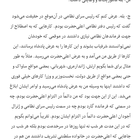
س- بله مأموریت‌ها و وظایفی داشت؟
ج- بله. عرض کنم که رئیس سرای نظامی در آن‌موقع در حقیقت می‌شود
گفت که رئیس دفتر نظامی اعلی‌حضرت بودم. کار‌هایی که به اصطلاح از
جهت فرماندهان نظامی نیازی داشتند در موقعی که خودشان
نمی‌توانستند شرفیاب بشوند و این کارها را به عرض پادشاه برسانند، این
کارها از طریق من می‌آمد و به عرض اعلی‌حضرت می‌رسید. مثلاً به طور
مثال برای شما بگویم ارتش، ژاندارمری، شهربانی، بعضی مواقع ساواک و
حتی بعضی مواقع از طریق دولت، نخست‌وزیر و وزرا کار‌های خیلی فوری
که داشتند اینها به وسیله من به عرض پادشاه می‌رسید و اوامر ایشان ابلاغ
می‌شد. این از این جهت بود که من دائماً در التزام اعلی‌حضرت بودم، چه
در سمتی که فرمانده گارد بودم چه در سمت رئیس سرای نظامی و ژنرال
آجودان اعلی‌حضرت دائماً در التزام ایشان بودم. تقریباً می‌توانم بگویم
که در این مدت هر شب نه تنها روزها در سرخدمت بودم بلکه هر شب در
جا‌هایی که اعلی‌حضرت در خانواده سلطنتی تشریف داشتند من هم در