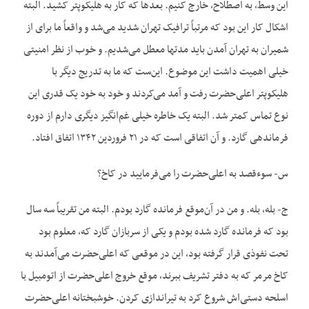
این وسط، به اصطلاح، خارج کنیم. بعدها که کار به هلیکوپتر کشید. البته
اشکال کار این بود که مرتباً ترافیک تهران شدید می‌شد و واقعاً ما برای از
شمیران به تهران آمدن باید مدتها معطل می‌شدیم. و خوب از نظر امنیتی
خیلی اهمیت داشت این موضوع. این‌ست که ما به تدریج دیگر با
هلیکوپتر اعلی‌حضرت رفت و آمد می‌کردند و خود به خود یک قدری این
نوع تماس کمتر شد. البته یک خاطره خیلی غم‌انگیز دیگری دارم از دوره
فرماندهی گارد. و آن اتفاقی است که در ۲۱ فروردین ۱۳۴۲ اتفاق افتاد.
س- سوء‌قصد به اعلی‌حضرت را می‌فرمایید در کاخ؟
ج- بله، بله. و من در آن‌موقع فرمانده گارد بودم. البته من تقریباً سه سال
بود که فرمانده گارد شده بودم و یکی از سربازان گارد که، معلوم بود
تحت نفوذی قرار گرفته بود، این در موقعی که اعلی‌حضرت می‌آمدند به
کاخ مرمر که به دفتر تشریف ببرند، موقع خروج اعلی‌حضرت از اتومبیل با
اسلحه دستی‌اش شروع کرد به تیراندازی کردن. خوشبختانه اعلی‌حضرت