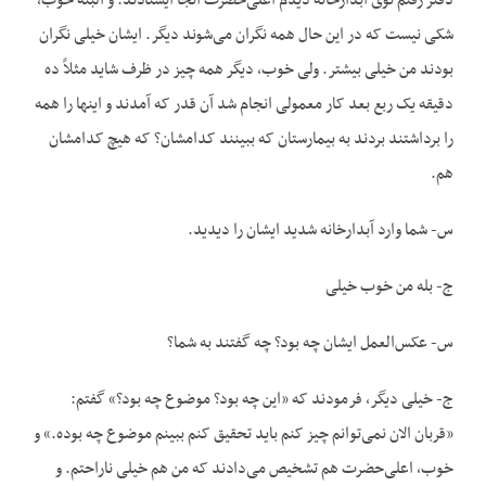
دفتر رفتم توی آبدارخانه دیدم اعلی‌حضرت آنجا ایستادند. و البته خوب،
شکی نیست که در این حال همه نگران می‌شوند دیگر. ایشان خیلی نگران
بودند من خیلی بیشتر. ولی خوب، دیگر همه چیز در ظرف شاید مثلاً ده
دقیقه یک ربع بعد کار معمولی انجام شد آن قدر که آمدند و اینها را همه
را برداشتند بردند به بیمارستان که ببینند کدامشان؟ که هیچ کدامشان
هم.
س- شما وارد آبدارخانه شدید ایشان را دیدید.
ج- بله من خوب خیلی
س- عکس‌العمل ایشان چه بود؟ چه گفتند به شما؟
ج- خیلی دیگر، فرمودند که «این چه بود؟ موضوع چه بود؟» گفتم:
«قربان الان نمی‌توانم چیز کنم باید تحقیق کنم ببینم موضوع چه بوده.» و
خوب، اعلی‌حضرت هم تشخیص می‌دادند که من هم خیلی ناراحتم. و