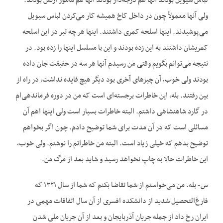
لباس سیویل بودند آنها هم درجه‌دار بودند آنها هم مأمور ارتش بودند.
ولی آنها معمولاً چون در داخل کاخ همیشه کار می‌کردن لباس سیویل
می‌پوشیدند. اینها اسلحه کمری داشتند. اینها هر چه تیر در این اسلحه
کمریشان داشتند به این زده بودند و این با مسلسل اینها را زده بود. در
نتیجه می‌توانم بگویم وقتی من رسیدم آنها هر سه در حقیقت جان داده
بودند ولی خوب، آن چیز‌های آخری بود دیگر هیچ فایده نداشت، در راه از
بین رفتند. بله، این خاطرات برجسته‌ای است که من در دوره فرماندهی‌ام
در گارد شاهنشاهی داشتم. البته خاطرات بسیار است ولی اینها اهم آن
مسائلی است که در آن مدت برای شما توضیح دادم. چون اگر بخواهم
توضیح بدهم که خیلی زیاد است. البته من خاطراتم را نوشتم. ولی خوب،
این خاطرات حالا به چاپ نخواهد رسید و شاید بعد از مرگ من.
س- بله. من می‌خواستم از شما تقاضا بکنم که شما از سال ۱۳۲۱ که
فارغ‌التحصیل شدید از دانشکده افسری از آن سال اتفاقات مهمی در
ایران رخ داد از جمله جریان آذربایجان و بعد از آن جریان ملی شدن