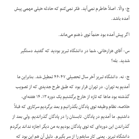
ج- والّا. اصلاً خاطرم نمی‌آید. فکر نمی‌کنم که حادثه خیلی مهمی پیش
آمده باشد.
اگر پیش آمده بود حتماً توی ذهنم می‌ماند.
س- آقای هزارخانی، شما در دانشگاه تبریز بودید که گفتید دستگیر
شدید. بله؟
ج- نه. دانشگاه تبریز آخر سال تحصیلی ۴۷-۴۶ تعطیل شد. بنابراین ما
آمدیم به تهران. در تهران قرار بود که طبق طرح جدیدی که از تصویب
گذشته بود ماها که تازه از خارج برگشتیم یک دوره ۱۳، ۱۴ هفته‌ای،
خلاصه، نظام وظیفه توی پادگان بگذرانیم و بعد برگردیم سرکاری که قبلاً
داشتیم. ما آمدیم در پادگان. تابستان را در پادگان گذراندیم. ولی بعد از
گذراندن این دوره‌ای که توی پادگان بودیم به من دیگر اجازه نداند برگردم
دانشگاه تبریز. یعنی کار سابقم را از سر بگیرم. دلیل آن هم این بود که