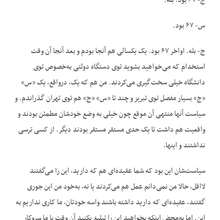
ج- ۶۷ بود. بله.
س- ۶۷ بود.
ج- بله. اواخر ۶۷ بود. یک یکسالی هم آنجا بودم و بعد آنجا آن وقت
استخدام که می‌خواهید بشوید توی دستگاه دولتی‌ به‌خصوص توی
دانشگاه خیلی سخت‌گیری می‌کردند. من هم که یک، درواقع، یک «س»
«ج» بسیار مفصل توی تبریز و چند تا «س» «ج» هم توی تهران گذراندم. و
سیاست آنها منتهی آن موقع چون خیلی به وضع خودشان مطمئن بودند و
واقعیت هم داشت تا یک حدی مستقر مستقر بودند دیگر. از کسی ترسی
نداشتند و اینها.
سیاست‌شان این بود که شما عقیده‌ای هم که دارید، این را می‌گفتند
لااقل، حالا من نمی‌دانم عمل هم می‌کردند یا نه، به‌خود من این جوری
گفتند، عقیده‌ای که دارید داشته باشند واسه خودتان، ما کاری نداریم به
این. اما به‌محض اینکه بخواهید این را تبلیغ بکنید آن وقت با ما سروکار