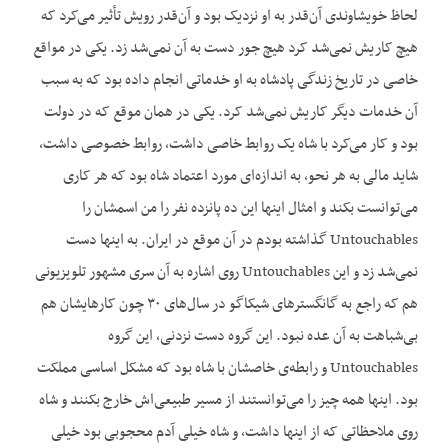
لحاظ خویشاوندی آن‌قدر به او نزدیک بود و آن‌قدر رویش تأثیر می‌کرد که
هیچ کاریش نمی‌شد کرد هیچ جور دست به آن نمی‌شد زد. یکی در مواقع
خاصی در تاریخ زندگی پادشاه به او خدماتی انجام داده بود که به سبب
آن خدمات دیگر کاریش نمی‌شد کرد. یکی در همان موقع که در دولت
بود و کار می‌کرد با شاه یک روابط خاصی داشت، روابط خصوصی داشت،
شاید مالی به هر نحو، به اندازه‌ای مورد اعتماد شاه بود که هر کاری
می‌توانست بکند و امثال اینها این ده پانزده نفر را من اسمشان را
Untouchables گذاشته بودم در آن موقع در ایران. به اینها دست
نمی‌شد زد و این Untouchables روی اشاره به آن سری مشهور تلویزیونی
هم که راجع به گانگسترهای شیکاگو در سال‌های ۳۰ چون کارهایشان هم
بی‌شباهت به آن عده نبود. این گروه دست نزدنی، این گروه
Untouchables و رابطه‌ی خاصشان با شاه بود که مشکل اساسی مملکت
بود. اینها همه چیز را می‌توانستند از مسیر طبیعی‌اش خارج بکنند و شاه
روی ملاحظاتی که از اینها داشت، و شاه خیلی آدم محجوبی بود خیلی