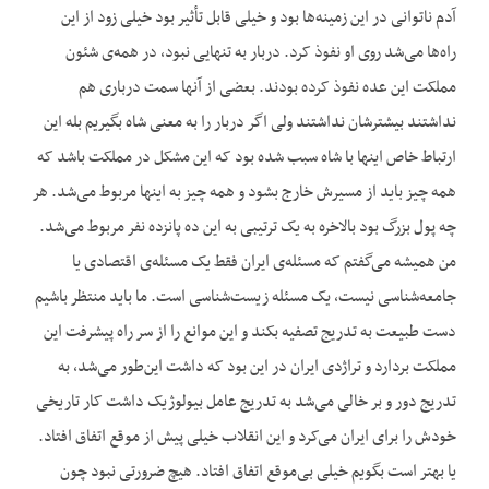
آدم ناتوانی در این زمینه‌ها بود و خیلی قابل تأثیر بود خیلی زود از این
راه‌ها می‌شد روی او نفوذ کرد. دربار به تنهایی نبود، در همه‌ی شئون
مملکت این عده نفوذ کرده بودند. بعضی از آنها سمت درباری هم
نداشتند بیشترشان نداشتند ولی اگر دربار را به معنی شاه بگیریم بله این
ارتباط خاص اینها با شاه سبب شده بود که این مشکل در مملکت باشد که
همه چیز باید از مسیرش خارج بشود و همه چیز به اینها مربوط می‌شد. هر
چه پول بزرگ بود بالاخره به یک ترتیبی به این ده پانزده نفر مربوط می‌شد.
من همیشه می‌گفتم که مسئله‌ی ایران فقط یک مسئله‌ی اقتصادی یا
جامعه‌شناسی نیست، یک مسئله زیست‌شناسی است. ما باید منتظر باشیم
دست طبیعت به تدریج تصفیه بکند و این موانع را از سر راه پیشرفت این
مملکت بردارد و تراژدی ایران در این بود که داشت این‌طور می‌شد، به
تدریج دور و بر خالی می‌شد به تدریج عامل بیولوژیک داشت کار تاریخی
خودش را برای ایران می‌کرد و این انقلاب خیلی پیش از موقع اتفاق افتاد.
یا بهتر است بگویم خیلی بی‌موقع اتفاق افتاد. هیچ ضرورتی نبود چون