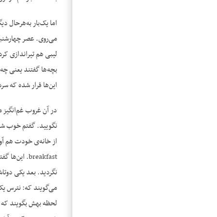
اما یک‌بار به‌هرحال د
می‌روی. عصر چهارشنبه‌
لیبی هم تیراندازی کرد
بچه‌ها گفتند یعنی چه 
این‌ها قرار شده که سرد
در آن غروب غم‌انگیز م
نگویید. گفتم خوب شما،
breakfast. ا
نگردید. بعد یکی دوتاشا
می‌گویند که: نترس یک‌
لحظه بهش بگویند که تو