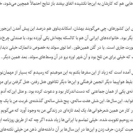
هایی هم که کارشان به این‌جا نکشیده اتفاق بیفتد باز نتایج احتمالاً همچین می‌شود، خ
وی این کشورهای، چی می‌گویند بهشان، اسکاندیناوی هم درصد این پیش آمدن این‌جور 
ر بود. خانواده‌های ایرانی آن هم با کالسکه بچه‌اش یکی آورده بود، با صندلی چرخ‌
فورت جاری است. یا در کُلن همین‌طور. اما توی سوئد به خصوص دانمارک خیلی دیداره
ه خیلی برای من تلخ بود و آن شهر اوره برو در آن وسط‌های سوئد. بعد همین دیگر.
 آمده است که زیاد از این سفرها بکنم به این موهبتم که رسیدم که بسیار از مهمان‌نوا
لیط هواپیما دیگر انجمن فرهنگی و این‌ها دیگر تکافوی هتل رفتن، هتل گرفتن برای مهم
نه‌ی یکی از همان جماعتی که دست‌اندرکار بود و دعوت کرده بود. و مثل این‌که آدم 
وابد، این سال‌ها، این شش هفت ساله‌ی، پنج شش ساله‌ی گذشته‌ی غربت من با یک چنی
ر کار من همین شعرخوانی‌ها، یک بُعد تازه‌ای در زندگی من به وجود آورد که می‌گویم 
وحیم تقویت شده. خیلی تماسم با ایرانی‌ها زیاد شده اگر چه که از طریق روزنامه ای
صحبت کردن، حرف زدن و این‌ها در این سال‌ها بر آن داشته‌های ذهن من خیلی نکته‌ها