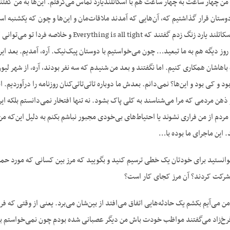
 چهار ساعت به چهار ساعت هم با اسکاتلندیارد تماس می‌گرفتم. این‌ها به من گفتند 
 دوستان قرار گذاشتیم که، آن‌هایی که آمدند ملاقات‌مان و این‌ها و چون که یکشنبه اس
بود. شنبه شب که به اسکاتلند یارد زنگ زدم گفتن
روز دیگه هم به ما تبعید… چون می‌خواستیم با دوستان پیک‌نیک. آره، آمدیم. بعد این
 باهاشان همکاری کنیم. اما نگفتند و بعد من شنیدم که سه نفر بودند، آره، از شهر لی
 و کی بود و این‌ها؟ نمی‌دانم. بعدش ما دوباره تاتی‌تاتی‌کنان روزنامه را درآوردیم. ا
هن مردمی که مرا می‌شناسند به کلی پاک بشود. نه تنها افتخار نمی‌دانستم بلکه این
ردم از من فراری نشوند یا احتیاط‌های بی‌خودی مجبور نباشم بکنم به دلیل این‌که م
 این ماجرای ما بوده با…
انستید برای خودتان یک خطی ترسیم کنید و بگویید که مرز بین کسانی که مورد حمله 
شرکت کردند؟ آن مرز کجای کار است؟
من می‌آیم بکشم یک حادثه‌هایی اتفاق می‌افتد از بین‌شان می‌برد. یعنی از وقتی که فر
فرخ‌زاد می‌گفتند مواظب خودت باش من دیگر عصبانی شده بودم چون نمی‌خواستم به ای