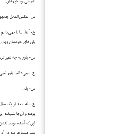
هم می‌بود قیمتش.
س- عکس‌العمل جمهوری 
ج- آها. ما تا نمی‌دان
باورهای خودمان بهم ر
س- باور به چه نمی‌کرد
ج- نمی‌دانم. باور نم
س- بله.
ج- بله. بعد از یک سال
بودم و آن‌جا شنیدم ای
این‌که آمده بودم لندن
بعد مستأجر دم در آورد