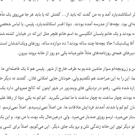
یگر اسکاتلندیارد آمد و به من گفت که باید از… گفتش که یا باید هر جا می‌روی یک مأم
ای بود. بچه‌ها از مدرسه آمده بودند. دوتا افسر اسکاتلندیارد، پلیس، یا لباس شخص
ه بودند و یک خانم پاسبان انگلیسی به اسم خانم فلچر مثل این‌که در خیابان کشته شده
آقا پیک‌نیک؟ حالا بچه‌ها چند ساله بودند؟ ده دوازده ساله. روزهای ویک‌اندشان است.
بیرهای همه‌ی روزنامه‌های مثلاً خاورمیانه یکی دو روز از خانه بروند بیرون.
ن و زن‌وبچه‌ام سوار ماشین شدیم به طرف خارج از شهر. پلیس هم تا یک فاصله‌ای ما 
 این را به این صراحت هم نگفتیم ولی، خودتان جایی امکانی فلان. گفتند نه دیگر خو
ین‌ها گفته بودند چهار ساعت به چهار ساعت با ما تماس بگیرید. کم‌کم به یکی دوتا از رفقا 
ن کم‌کم پا شدند آمدند فردایش ملاقات ما. من اصلاً نمی‌ترسیدم. اصلاً نمی‌ترسم. اصلا
بار می‌میرد، ترسو روزی صدبار می‌میرد. ولی درعین‌حال یک بهت با من بود. و این یک
 دیگر توی این خانه زندگی نکن و برو یک جای دیگر. این می‌گویم، اصلاً برای کسی 