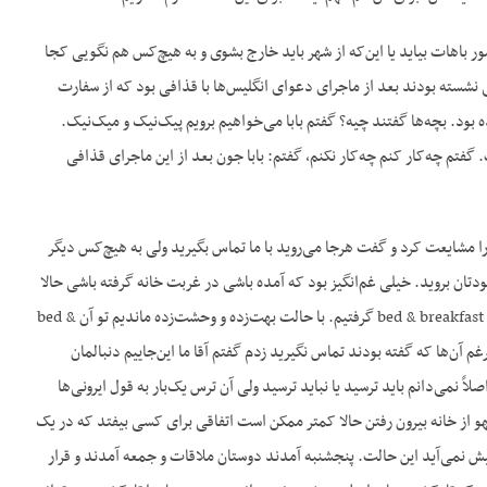
ور باهات بیاید یا این‌که از شهر باید خارج بشوی و به هیچ‌کس هم نگویی کجا
ی نشسته بودند بعد از ماجرای دعوای انگلیس‌ها با قذافی بود که از سفارت
 بود. بچه‌ها گفتند چیه؟ گفتم بابا می‌خواهیم برویم پیک‌نیک و میک‌نیک.
 گفتم چه‌کار کنم چه‌کار نکنم، گفتم: بابا جون بعد از این ماجرای قذافی
را مشایعت کرد و گفت هرجا می‌روید با ما تماس بگیرید ولی به هیچ‌کس دیگر
دتان بروید. خیلی غم‌انگیز بود که آمده باشی در غربت خانه گرفته باشی حالا
از خانه‌ی خودت هم آواره شده باشی. رفتم در نزدیکی های ویندزور در شهر ایتون که کالج معروفی دارد یک bed & breakfast گرفتیم. با حالت بهت‌زده و وحشت‌زده ماندیم تو آن bed &
علیرغم آن‌ها که گفته بودند تماس نگیرید زدم گفتم آقا ما این‌جاییم دنبالمان
ً نمی‌دانم باید ترسید یا نباید ترسید ولی آن ترس یک‌بار به قول ایرونی‌ها
هو از خانه بیرون رفتن حالا کمتر ممکن است اتفاقی برای کسی بیفتد که در یک
پیش نمی‌آید این حالت. پنجشنبه آمدند دوستان ملاقات و جمعه آمدند و قرار