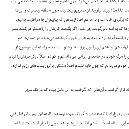
که تا یکشنبه ماجرا حل می‌شود. نمی‌دانم چه‌جوری ماجرا تا یکشنبه می‌تواند
ت غذا مذا بپزند بیاورند آن‌جا برویم پیک‌نیک چون منطقه پیک‌نیک و این‌ها
د که Everything is all tight و خلاصه فردا تو می‌توانی که برگردی خانه‌ات و به ما هم اطلاع بدهی که بیاییم آن‌جا مواظبت باشیم.
‌ها که به آدم نمی‌گویند چی شد. اگر بگویند کارشان را راحت‌تر می‌کنند یعنی
ون فرانسه آمده بودند بعد به همان شهر برگردانده می‌شوند در همان‌جا هم
بلهانه هم برداشتم این را توی روزنامه نوشتم. اما بعد خواستم این موضوع از
 را مرگ خودم در جامعه‌ی ایرانی می‌دانستم و کم‌کم اصلاً دیگر حرفش را نزدم
ن خودم می‌دانم که چون قایم نشدم اصلاً مشکلی با تروریست‌های رژیم ندارم.
قرار گرفتند و آن‌هایی که نگرفتند به این دلیل بوده که در یک سری
یدون فرخ‌زاد را کشتند من دیگر یک خرده ترسیدم. البته این ترس را، رفقا وقتی
ن مسئله اصلاً… گفتم آقا مگر این‌ها چندتا کونی را قرار است بکشند؟ اما