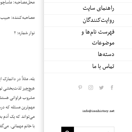
محل‌مصاحبه: ماساچوس
راهنمای سایت
مصاحبه‌کننده: حبیب 
روایت‌کنندگان
فهرست نام‌ها و
نوار شماره: ۲
موضوعات
دسته‌ها
تماس با ما
بله، مثلاً در دانمارک
هیچ‌چیز لذت‌بخشی توی 
pinterest
instagram
twitter
facebook
مشروب فراوانی هستش ک
مهم‌ترین مسئله که در
info@iranhistory.net
می‌تواند که یک آدم به
با خانم مهمانی. می‌گف