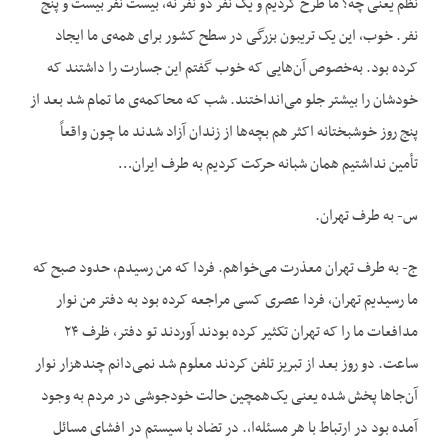
نظم یعنی چه؟ ما طرح کردیم و یک نفر دو نفر نه، بیست نفر بیست و پنج
نفر. خوب، این یک تریبون بزرگی در سطح کشور برای همه‌ی ما ایجاد
کرده بود. به‌خصوص آن‌هایی که خوب گفتم این جسارت را داشتند که
خودشان را بیشتر جلو می‌انداختند. شب که محاکمه‌ی ما تمام شد بعد از
پنج روز خوشبختانه اکثر هم بچه‌ها از زندان آزاد شدند ما چون واقعاً
تأمین نداشتیم همان شبانه حرکت کردیم به طرف ایران…
س- به طرف تهران.
ج- به طرف تهران معذرت می‌خواهم. فردا که من رسیدم، حدود صبح که
ما رسیدیم تهران، فردا عصری کسی مراجعه کرده بود به دفتر من نوار
مدافعات ما را که تهران تکثیر کرده بودند آوردند تو دفتر، ظرف ۲۴
ساعت. دو روز بعد از تبریز تلفن کردند معلوم شد نمی‌دانم چندهزار نوار
آن‌جا‌ها پخش شده یعنی یک‌همچین حالت خودجوشی در مردم به وجود
آمده بود در ارتباط با هر مسئله‌ا،. در تضاد با سیستم در افشای مسائل