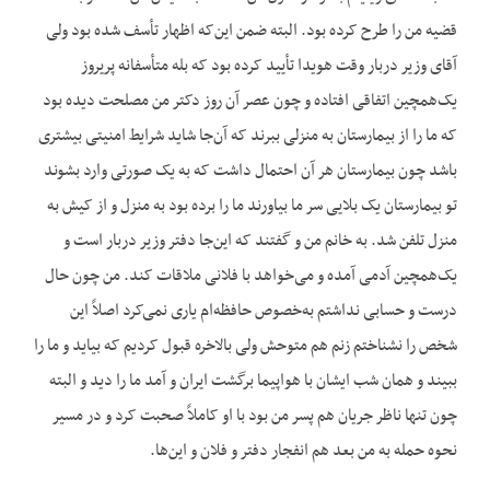
قضیه من را طرح کرده بود. البته ضمن این‌که اظهار تأسف شده بود ولی
آقای وزیر دربار وقت هویدا تأیید کرده بود که بله متأسفانه پریروز
یک‌همچین اتفاقی افتاده و چون عصر آن روز دکتر من مصلحت دیده بود
که ما را از بیمارستان به منزلی ببرند که آن‌جا شاید شرایط امنیتی بیشتری
باشد چون بیمارستان هر آن احتمال داشت که به یک صورتی وارد بشوند
تو بیمارستان یک بلایی سر ما بیاورند ما را برده بود به منزل و از کیش به
منزل تلفن شد. به خانم من و گفتند که این‌جا دفتر وزیر دربار است و
یک‌همچین آدمی آمده و می‌خواهد با فلانی ملاقات کند. من چون حال
درست و حسابی نداشتم به‌خصوص حافظه‌ام یاری نمی‌کرد اصلاً این
شخص را نشناختم زنم هم متوحش ولی بالاخره قبول کردیم که بیاید و ما را
ببیند و همان شب ایشان با هواپیما برگشت ایران و آمد ما را دید و البته
چون تنها ناظر جریان هم پسر من بود با او کاملاً صحبت کرد و در مسیر
نحوه حمله به من بعد هم انفجار دفتر و فلان و این‌ها.