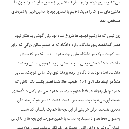
می‌شد و بسیج کرده بودیم، اطراف هتل پر از مأمور ساواک بود چون ما
ماشین‌های ساواک را می‌شناختیم یا لندرور بود یا ماشین‌هایی با نمره‌های
مشخص. بعد
روز قبلی که ما رفتیم تهدیدها شروع شده بود ولی گوشی بدهکار نبود.
فشار گذاشتند روی دادگاه. وارد دادگاه که ما شدیم سالن بزرگی که برای
محاکمات بزرگ در دادگاه ساری بود حدود ۱۰۰ تا ۱۵۰ نفر گنجایش
داشت. دادگاه حتی، یعنی ساواک حتی از یک‌همچین سالنی وحشت
داشت. آمده بودند دادگاه را برده بودند توی یک سالن کوچک، سالنی
مثلاً در ابعاد یک اتاق ۴×۶. خوب، حالا شما تصور بکنید یک اتاقی که
حدود چهل پنجاه نفر فقط متهم دارد، در حدود سی نفر وکیل دادگستری
هست این می‌شود نودتا صد نفر. هفت هشت ده نفر هم کارمندهای
دفتری هستند، برای هر یکی از این بچه‌ها هم یک پاسبان گذاشتند
به‌عنوان محافظ و دستبند به دست با همین صورت این بچه‌ها را با لباس
زندان آوردند به داخل اتاق، چندتا هم خبرنگار بودند. یعنی چه؟ یعنی