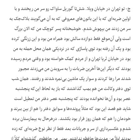
ج- تو تهران در خیابان ویلا. شش‌تا گوریل ساواک رو سر من ریختند و با
اولین ضربه‌ای که با این باتون‌های معروفی که به آن می‌گویند بلاک‌جک به
سر من زدند من بیهوش شدم. خوشبختانه پسر کوچک من که الان بزرگ
است ولی آن‌موقع فقط دوازده سالش بود همراه من بود و این زرنگی کرده
بود و یک آن رفته بود توی پاساژی که در نزدیکی همان محل حمله به من
بود در خیابان ثریا تهران و از مردم کمک خواسته بود و وقتی مردم رسیده
بودند که دیگر این‌ها آخرین ضربات را به سروبدن من می‌زدند مجبور
شدند مرا رها کردند و سوار یک ماشین بی‌نمره شدند و رفتند. همان شب
توی دفتر وکالت من هم بمب گذاشتند که باز به لحاظ این‌که پنجشنبه
عصر بود و آن‌ها نخوانده بودند که پنجشنبه عصر دفتر من تعطیل است
شاید هم قصد این بود که مثلاً پرونده‌ها و سوابق دفتر را هم از بین ببرند و
خودمان را هم که همان روز قرار بود بکشند. درهرحال به بیمارستان برده
شدم و عکسبرداری از سر و جریانات بعد فقط از نظر نوع ضربه‌ای که زده
بودند اولاً من مدت‌ها حافظه نداشتم. یعنی من حافظه‌ی گذشته‌ام کلاً از