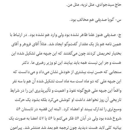
حاج سیدجوادی، مثل نزیه، مثل من.
س- گویا صدیقی هم مخالف بود.
ج- صدیقی هنوز علنا ظاهر نشده بود ولی وارد هم نشده بود. در ارتباط با
همین نامه هم باز یک مقدار گفت‌وگو ایجاد شد. مثلاً آقای فروهر و آقای
بختیار تحریمش کردند چون می‌گفتند که این جبهه ملی تشکیل شده این
هست و جز این نیست همه باید بیایند این تو وزیر رهبری ما. دکتر
سنجابی که حسن نیت بیشتری از خودش نشان می‌داد و می‌دانست که
این جبهه ملی که دو ماه است سه ماه است تشکیل شده آن هم با سه نفر
واقعاً این جبهه ملی هیچ‌گونه نفوذ و اهمیت و تأثیرپذیری این را در شرایط
تاریخی آن روز نخواهد داشت او کوشش می‌کرد بلکه بشود یک حرکت
وسیع‌تری را تدارک ببیند او امضاء کرد. البته این قضیه در تابستان ۵۶
شروع شده بود ولی در آبان ۵۶ فکر می‌کنم با ۵۶ یا ۵۷ امضا به صورت یک
بیانیه کلی لابد هست دیدید چون ترجمه هم بعد شد منتشر شد. پیرامون