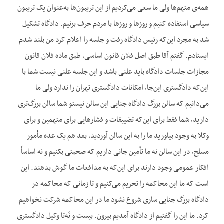
همه‌ی متهم‌ها ولی ما سعی می‌کردیم از این تریبون‌ها به‌عنوان یک تریبون
سیاسی استفاده کنیم و روزها و روزها با مردم حرف بزنیم. دادگاه تشکیل
شد به مجرد این‌که رئیس دادگاه رفت و جلسه را اعلام کرد من بلند شدم
ایستادم. گفتم آقا طبق اصل فلان قانون اساسی، طبق ماده فلان قانون
مجازات جلسات دادگاه باید علنی باشد و این جلسه علنی نیست شما با
این‌که دادگستری این‌جا، امکانات دادگستری تهران را ندارد ولی ما
می‌دانیم که سالن بزرگ دادگاه جنایی این سالن نیستو شما سالن بزرگ‌تری
دارید، شما فقط برای این‌که تضییقات و فشارهایی برای متهمین و برای
وکلا به وجود بیاورید ما را به این سالن آوردید، بعد هم یک عده مأمور
مسلح، در این سالن نه ما تأمین جانی داریم که صحبتی بکنیم و نه اساساً
افکار عمومی وجود دارند برای این‌که به مدافعات ما گوش بدهند. این
است که ما این محاکمه را تحریم می‌کنیم و تا زمانی که محاکمه در
دادگاه بزرگ جنایی ساری شروع نشود ما در این محاکمه شرکت نخواهیم
کرد. ما این را گفتیم از دادگاه آمدیم بیرون. بیست و نُه‌تا وکیل دادگستری