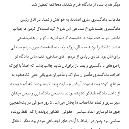
دیگر هم با بنده از دادگاه خارج شدند، محاکمه تعطیل شد.
مقامات دادگستری ساری افتادند به خواهش و تمنا. در اتاق رئیس
دادگستری جلسه شروع شد، هی این شروع کرد استدلال کردن ما جواب
دادیم. دو ساعت تمام ما مقاومت کردیم این‌ها ناگزیر از عقب‌نشینی
شدند دادگاه را بردند به سالن بزرگ. یک پنجاه شصت نفری مردم صندلی
برای‌شان بود عده‌ی زیادی از مردم، آقای صدقی، کف سالن دادگاه تو
راهروهای دادگستری و بعد باز برای‌تان شاید جالب باشد که اصلاً با این‌که
اطراف دادگستری مأموران ساواک و مأموران شهربانی حتی کلاهخود به
سرها پر کرده بودند مردم آن‌قدر جسارت پیدا کرده بودند که آمده بودند
از داخل دادگاه بلندگو کشیده بودند به صحن دادگستری و صحن میدان
شهر ساری و تمام مدافعات ما پخش می‌شد. ۵ روز متوالی در یک‌همچین
جوی ما تو ساری ابعاد سیاسی -حقوقی -قضایی پرونده را که، فقط پرونده
سیاسی بود چون در ارتباط با آزادی‌های اجتماعی مردم بود دیگر، اخلال