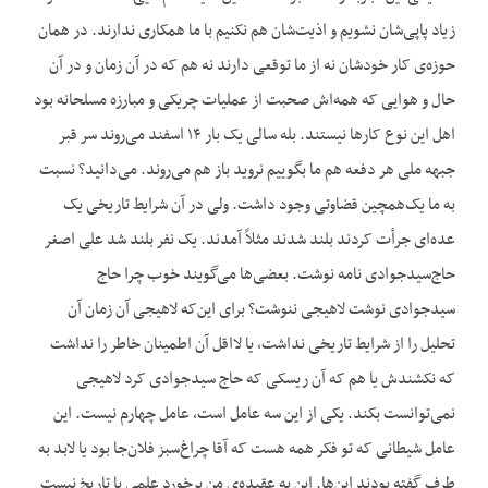
زیاد پاپی‌شان نشویم و اذیت‌شان هم نکنیم با ما همکاری ندارند. در همان
حوزه‌ی کار خودشان نه از ما توقعی دارند نه هم که در آن زمان و در آن
حال و هوایی که همه‌اش صحبت از عملیات چریکی و مبارزه مسلحانه بود
اهل این نوع کارها نیستند. بله سالی یک بار ۱۴ اسفند می‌روند سر قبر
جبهه ملی هر دفعه هم ما بگوییم نروید باز هم می‌روند. می‌دانید؟ نسبت
به ما یک‌همچین قضاوتی وجود داشت. ولی در آن شرایط تاریخی یک
عده‌ای جرأت کردند بلند شدند مثلاً آمدند. یک نفر بلند شد علی اصغر
حاج‌سیدجوادی نامه نوشت. بعضی‌ها می‌گویند خوب چرا حاج
سیدجوادی نوشت لاهیجی ننوشت؟ برای این‌که لاهیجی آن زمان آن
تحلیل را از شرایط تاریخی نداشت، یا لااقل آن اطمینان خاطر را نداشت
که نکشندش یا هم که آن ریسکی که حاج سیدجوادی کرد لاهیجی
نمی‌توانست بکند. یکی از این سه عامل است، عامل چهارم نیست. این
عامل شیطانی که تو فکر همه هست که آقا چراغ‌سبز فلان‌جا بود یا لابد به
طرف گفته بودند این‌ها. این به عقیده‌ی من برخورد علمی با تاریخ نیست