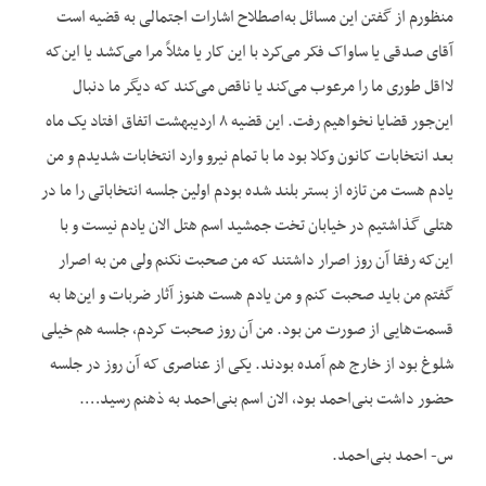
منظورم از گفتن این مسائل به‌اصطلاح اشارات اجتمالی به قضیه است
آقای صدقی یا ساواک فکر می‌کرد با این کار یا مثلاً مرا می‌کشد یا این‌که
لااقل طوری ما را مرعوب می‌کند یا ناقص می‌کند که دیگر ما دنبال
این‌جور قضایا نخواهیم رفت. این قضیه ۸ اردیبهشت اتفاق افتاد یک ماه
بعد انتخابات کانون وکلا بود ما با تمام نیرو وارد انتخابات شدیدم و من
یادم هست من تازه از بستر بلند شده بودم اولین جلسه انتخاباتی را ما در
هتلی گذاشتیم در خیابان تخت جمشید اسم هتل الان یادم نیست و با
این‌که رفقا آن روز اصرار داشتند که من صحبت نکنم ولی من به اصرار
گفتم من باید صحبت کنم و من یادم هست هنوز آثار ضربات و این‌ها به
قسمت‌هایی از صورت من بود. من آن روز صحبت کردم، جلسه هم خیلی
شلوغ بود از خارج هم آمده بودند. یکی از عناصری که آن روز در جلسه
حضور داشت بنی‌احمد بود، الان اسم بنی‌احمد به ذهنم رسید….
س- احمد بنی‌احمد.