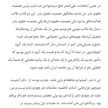
در همین انتخابات علی‌اصغر حاج سیدجوادی شد نایب رئیس جمعیت
حقوق بشر، من شدم سخنگوی جمعیت حقوق بشر. این دو قالب، قالب
فعالیت‌های ما بود یکی جمعیت حقوق‌دان‌ها یکی جمعیت حقوق بشر.
دنبال یک قالب سومی هم بودیم یعنی باز یک عده‌ای از روشنفکرها،
تحصیل‌کرده‌ها، چهره‌های سیاسی اجتماعی، حالا بخواهم یک خرده
دقیق‌تر معرفی‌شان کنم در تابستان سال ۵۶ نشستند، البته یک گروه
کوچک‌تری، در ابتدا تا آن‌جا که یادم هست یک گروه ۵ نفری بودیم که
مأمور شدیم یک پلاتفرمی یا یک نامه‌ای یا یک بیانیه مفصلی که ضمناً یک
تحلیلی هم از شرایط آن روز جامعه ایران باشد تهیه بشود.
این ۵ نفر، امیدوارم حافظه‌ام یاری بکند، عبارت بودند از: دکتر آدمیت،
منوچهر هزارخانی، اسلام کاظمیه، متأسفانه نفر چهارم یادم نیست و من.
شاید نفر چهارم ناصر پاکدامن بود ولی مطمئن نیستم شاید هم باقر پرهام
بود. و بالاخره این متن آماده شد. ما جلسات اول بیشتر ببینید در