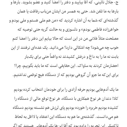
ج- جلال نائینی، که آقا بیایید و دفتر را امضا کنید و عضو بشوید. بارها و
بارها به ما تلفن شد. حتی به همسر من ایشان من‌باب رفاقت یا همان
گذشته‌ای که شما به آن اشاره کردید که «من هم ملی هستم و ملی بودم و
خواهرزاده فاطمی بودم» و دلسوزی و به حالت گریه حتی توصیه که
مصلحت مثلاً فلانی من در این است که حالا بیایم این دفتر را امضا کنم
خوب چه می‌شود؟ چه اشکالی دارد؟ می‌دانید. یک عده‌ای نرفتند از این
بابت نه ما را به داغ و درفش کشیدند نه واقعاً حتی برای یک‌بار
احضارمان کردند به ساواک. این حقایقی است که ما باید بگوییم، چرا؟
برای این‌که ما جزو آن گروهی بودیم که از دستگاه هیچ توقعی نداشتیم.
ما یک آدم‌هایی بودیم حرفه آزادی را برای خودمان انتخاب کرده بودیم
کلا! دندان هر نوع همکاری با دستگاه، هر نوع توقع مالی از دستگاه را
کشیده بودیم خربزه را خورده بودیم پای لرزش هم نشسته بودیم دستگاه
هم می‌دانست. گذشته‌ی ما هم به دستگاه این اعتقاد یا لااقل به لحاظ
تاکتیکی این تجربه را داده بود که آقا این‌ها یک آدم‌هایی هستند که اگر