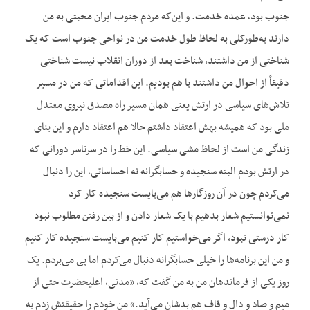
جنوب بود، عمده خدمت. و این‌که مردم جنوب ایران محبتی به من
دارند به‌طورکلی به لحاظ طول خدمت من در نواحی جنوب است که یک
شناختی از من داشتند، شناخت بعد از دوران انقلاب نیست شناختی
دقیقاً از احوال من داشتند با هم بودیم. این اقداماتی که من در مسیر
تلاش‌های سیاسی در ارتش یعنی همان مسیر راه مصدق نیروی معتدل
ملی بود که همیشه بهش اعتقاد داشتم حالا هم اعتقاد دارم و این بنای
زندگی من است از لحاظ مشی سیاسی. این خط را در سرتاسر دورانی که
در ارتش بودم البته سنجیده و حسابگرانه نه احساساتی، این را دنبال
می‌کردم چون در آن روزگارها هم می‌بایست سنجیده کار کرد
نمی‌توانستیم شعار بدهیم با یک شعار دادن و از بین رفتن مطلوب نبود
کار درستی نبود، اگر می‌خواستیم کار کنیم می‌بایست سنجیده کار کنیم
و من این برنامه‌ها را خیلی حسابگرانه دنبال می‌کردم اما پی می‌بردم. یک
روز یکی از فرماندهان من به من گفت که، «مدنی، اعلیحضرت حتی از
میم و صاد و دال و قاف هم بدشان می‌آید.» من خودم را حقیقتش زدم به