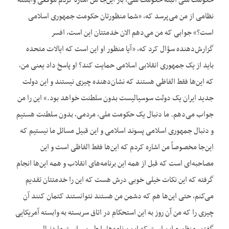
حکومت ملی البته حکومت ملی، باز این‌جا من اشاره کردم موقعی وابسته
نظامی از من می‌پرسد که، «شما منظورتان حکومت جمهوری اسلامی
است؟» جوابی که من می‌دهم الان خدمتتان این است، افسر
گزارش‌دهنده سؤال کرد که، «آیا منظور او این است که ایالات متحده
باید از یک جمهوری انقلابی اسلامی حمایت کند؟ او پاسخ داد یعنی من،
که این‌ها فقط الفاظی هستند که نشان‌دهنده چیزی نیستند و این دولت
جدید ایران یک دولت سوسیالیست بدون سلطنت خواهد بود.» این را من
جواب می‌دهم. ما دنبال یک حکومت ملی، مردمی، بدون سلطنت هستیم
و دنبال جمهوری اسلامی پسوند اسلامی و این قبیل مسائل ما نیستیم که
این‌جا مخصوصاً من اشاره کردم که این‌ها فقط الفاظی است و این
مصاحبه‌ای است که قبل از همه این برنامه‌های انقلاب و همه این‌ها انجام
گرفته که این نکات خیلی خوبی درش هست که این را خدمتتان تقدیم
می‌کنم، حتی این‌ها هم که دشمن من هستند نتوانستند کتمان کنند آن
چیزی را که من آن روز به این استحکام در اتاق سربسته به وابسته آمریکایی