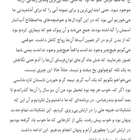
ج- به شما عرض کنم که اولاً که حتی ابتدایی‌ترین وسایل زندگی آن‌جا
موجود نبود، حتی ابتدایی‌ترین و برای نمونه آبی را که برای آشامیدنی ما
می‌خوریم آبی بود که در این گودال‌ها و حوضچه‌های به‌اصطلاح آب‌انبار
اسمش را گذاشته بودند جمع می‌شد و آن پیوک هم که بیماری کردم بود
که از بدن کرم در اثر همین آب‌ها آن‌جا رواج کامل داشت. موقعی
می‌گویم هیچ‌چیز وجود نداشت واقعاً هیچ‌چیز وجود نداشت یعنی شما
تصور بفرمایید که شش ماه گرمای توان‌فرسای آن‌جا را آدم حتی نگاهش
به یک تکه کوچولوی یخ نیفتد و نبیند، مثلاً حالا این چیزی نیست،
می‌خواهم بگویم که یک آب گرم، نیمه گرم خوردن تابستان تازه شانسی
بود اگر که، خوب هر چه بود تحمل بود من آن دو سال را آن‌جا گذراندم تا
بعد آمدم بندرعباس. در برنامه‌ای که ما داشتیم ول نکردیم و آن این که
تشکیلات جبهه ملی را در ارتش پی‌ریزی کردیم. این تشکیلات تمام مدت
پنهان بود و خوب پیش رفت، یکی از کارهایی که ما خوب یاد گرفته بودیم
در ارتش این را چطوری آرام و پنهان انجام بدهیم. این ادامه داشت