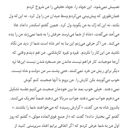
نصیبش نمی‌شود. این جهاد را، جهاد حقیقی را من شروع کردم
همان‌طوری که پیش‌بینی می‌کردم وسط میدان من را ول کرد. نه این‌که ول
بکند، نه این‌که رُک به من بگوید ول کرد. همین گفتم اسکندر داماد علا
می‌آمد می‌گفت، «شاه از شما می‌ترسد حرفش را به شما نمی‌زند من را بده
می‌کند. من اگر حرفی می‌زنم این بنا به امر شاه است شما از دید من نگاه
نکنید من این‌کار را نکردم. غیره و غیره کارشکنی. من هم دیدم وقتی که
آن‌جا موجبات کار فراهم نیست ماندن جز مسخره شدن نیست این‌ها تره
دیگر برای ریش من خرد نمی‌کنند، حتی پشت سر من دولت و شاه نیست.
خوب می‌گویند بکن کارش را. من بروم با آن‎ها صحبت کنم گوش
نمی‌دهند. خیلی خوب بعد ما بین خودمان صحبت می‌کنیم جلسه تشکیل
می‌دهیم جواب نمی‌دهند جواب سربالا می‌دهند ضمناً تحریک می‌کنند.
یک‌روز شاه به من گفت، «گزارش رسیده که می‌خواهند شما را بکشند.»
گفتم کی بختیار داده؟ گفت که «از منبع فوق‌العاده موثق.» گفتم که روز
اول من به شما عرض کردم که اگر اتفاقی برایم افتاد سرپرستی کنید از