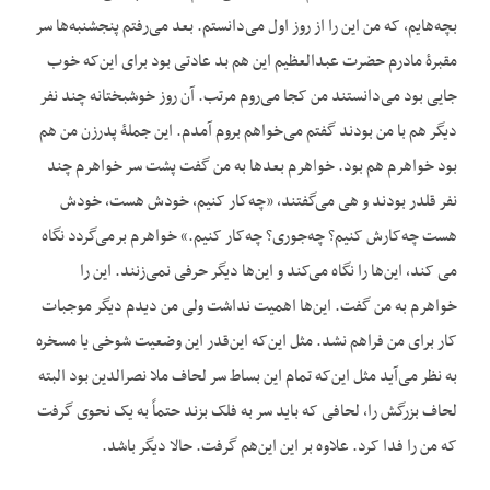
بچه‌هایم، که من این را از روز اول می‌دانستم. بعد می‌رفتم پنجشنبه‌ها سر
مقبرۀ مادرم حضرت عبدالعظیم این هم بد عادتی بود برای این‌که خوب
جایی بود می‌دانستند من کجا می‌روم مرتب. آن روز خوشبختانه چند نفر
دیگر هم با من بودند گفتم می‌خواهم بروم آمدم. این جملۀ پدرزن من هم
بود خواهرم هم بود. خواهرم بعدها به من گفت پشت سر خواهرم چند
نفر قلدر بودند و هی می‌گفتند، «چه‌کار کنیم، خودش هست، خودش
هست چه‌کارش کنیم؟ چه‌جوری؟ چه‌کار کنیم.» خواهرم برمی‌گردد نگاه
می کند، این‌ها را نگاه می‌کند و این‌ها دیگر حرفی نمی‌زنند. این را
خواهرم به من گفت. این‌ها اهمیت نداشت ولی من دیدم دیگر موجبات
کار برای من فراهم نشد. مثل این‌که این‌قدر این وضعیت شوخی یا مسخره
به نظر می‌آید مثل این‌که تمام این بساط سر لحاف ملا نصرالدین بود البته
لحاف بزرگش را، لحافی که باید سر به فلک بزند حتماً به یک نحوی گرفت
که من را فدا کرد. علاوه بر این این‌هم گرفت. حالا دیگر باشد.