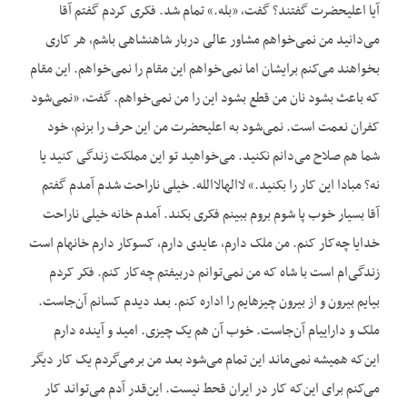
آیا اعلی‎حضرت گفتند؟ گفت، «بله.» تمام شد. فکری کردم گفتم آقا
می‌دانید من نمی‌خواهم مشاور عالی دربار شاهنشاهی باشم، هر کاری
بخواهند می‌کنم برایشان اما نمی‌خواهم این مقام را نمی‌خواهم. این مقام
که باعث بشود نان من قطع بشود این را من نمی‌خواهم. گفت، «نمی‌شود
کفران نعمت است. نمی‌شود به اعلی‎حضرت من این حرف را بزنم، خود
شما هم صلاح می‌دانم نکنید. می‌خواهید تو این مملکت زندگی کنید یا
نه؟ مبادا این کار را بکنید.» لااله‎الاالله. خیلی ناراحت شدم آمدم گفتم
آقا بسیار خوب پا شوم بروم ببینم فکری بکند. آمدم خانه خیلی ناراحت
خدایا چه‌کار کنم. من ملک دارم، عایدی دارم، کس‎وکار دارم خانه‎ام است
زندگی‌ام است با شاه که من نمی‌توانم دربیفتم چه‌کار کنم. فکر کردم
بیایم بیرون و از بیرون چیزهایم را اداره کنم. بعد دیدم کسانم آن‌جاست.
ملک و دارایی‎ام آن‌جاست. خوب آن هم یک چیزی. امید و آینده دارم
این‌که همیشه نمی‌ماند این تمام می‌شود بعد من برمی‌گردم یک کار دیگر
می‌کنم برای این‌که کار در ایران قحط نیست. این‌قدر آدم می‌تواند کار