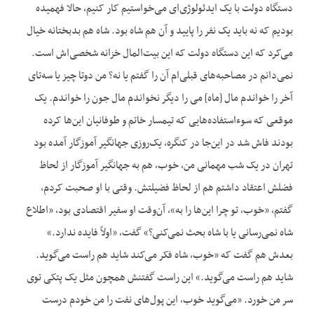
دستگاه دولت با یک ایدئولوژی‌ای می‌خواستیم کار کنیم، حالا فهمیده
بودیم که نه باید یک نفر را پایید و آن هم شاه بود. شاه هم بدبختانه خیال
می‌کرد که این دستگاه دولت که این بیت‌المال خزانه شخصی‌اش است.
نمی‌دانم در مصاحبه‌های قبلی‌ام آن را گفتم یا نه؟ من دوتا چیز یا سه‌تای
آخر را خواندم مال [ماه] می را دیگر نخواندم مال جون را خواندم. یک
موقعی که سوءاستفاده‌هایی که تیمسار خاتم و طوفانیان این‌ها کرده
بودند فاش شد در این‌جا در کنگره، یک‌روزی جهانگیر آموزگار آمده بود
تهران در یک شب مهمانی من، خوب، هم به جهانگیر آموزگار از لحاظ
فضلش اعتقاد داشتم هم از لحاظ فضیلتش. وقتی با او صحبت کردم،
گفتم، «خوب، تو چرا این‌ها را به»، آن‌وقت او سفیر اقتصادی بود، «اطلاع
شاه نمی‌رسانی یا با شاه بحث نمی‌کنی؟» گفت، «اولاً فایده ندارد.»
بعدش هم گفت که «خوب، شاه فکر می‌کند شاید هم راست می‌گوید.
شاید هم راست می‌گوید.» این راست گفتنش همچون مثل یک پتکی توی
سر من خورد. «می‌گوید خوب، این پول‌های نفت را من خودم درست