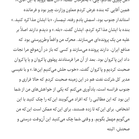
«من چیزی ندادم، چی؟» به‌هرحال گفت، «الان شما بروید با این آقای»،
همین آقایی که بنده عرض کردم معاون وزارت چیز بود و فرمانده
استاندار جنوب بود، اسمش یادم رفته، تیمسار، «با ایشان مذاکره کنید.»
بنده با ایشان مذاکره کردم، ایشان گفت، «بله.» و دیدم دارند اصلاً بر
علیه من یک پرونده‌ای می‌سازند. محرک من واقعاً وطن‌پرستی بود که
منافع ایران. دارند پرونده می‌سازند و کسی که باز در آن‌موقع مرا نجات
داد این پاکروان بود. بعد از آن مرا فرستادند پهلوی پاکروان و یا پاکروان
صحبت کردیم و پاکروان گفت، «خوب حلش می‌کنیم این‌ها.» و با نفیسی
مدیر کل شرکت نفت هم در این زمینه صحبت کردم که حالا فراری و
جنوب فرانسه است، یادآوری می‌کنم که یکی از خواهش‌های من از شما
این بود که این مطالبی را که افراد می‌گویند این‌که را چک کنید با این
اشخاص. برای این‌که تا زده هستند، برای این‌که ممکن است این‌که من
می‌گویم مهمل بگویم. و وقتی شما چک می‌کنید این آن‌وقت درستی و
صحتش، البته