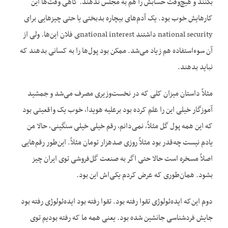
بکنند و هیچ‌وقت حسابش را هم به مجلس ندهند. گاهی وقت‌ها این
کارهایش خوب بود. یک آ‌دم‌های بیچاره بدبختی یا حتی چیزهایی برای
national security داشتند national interestی فلان این‌ها. ولی از
آن سوءاستفاده هم زیاد می‌شد. ممکن بود پول‌ها را به کسانی بدهند که
نباید بدهند.
مثلاً داستان میزان کلی که در نخست‌وزیری مصرف می‌شد و جمشید
آموزگار خیلی این را علم کرده بود برعلیه هویدا، خوب یک واقعیتی بود
که این همه پول گل مثلاً، نمی‌دانم، رقم خیلی خیلی سنگینی، حالا من
یادم نیست چه‌قدر بود مثلاً روزی صدهزار تومان مثلاً. این‌طور رقم‌هایی
اصلاً مسخره است حالا حتی اگر به صنعت گل‌فروشی توی ایران چیز
بشود. همان‌طوری که عرض کردم یکی‌اش این بود.
دوم این‌که ایده‌ئولوژی تقوا رفته بود. تقوا رفته بود ایده‌ئولوژی رفته بود
جایش فردشناسی جانشین شده بود. یعنی همه ما که رفته بودیم توی