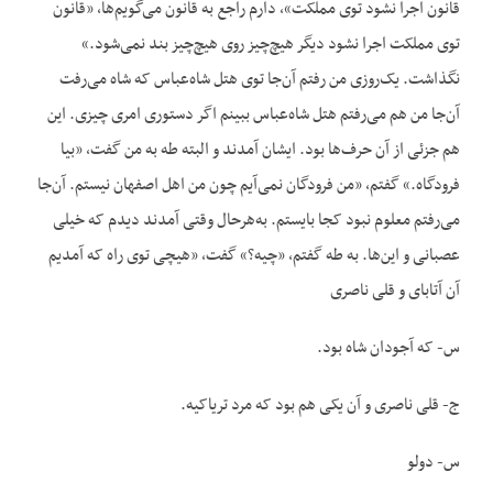
قانون اجرا نشود توی مملکت»، دارم راجع به قانون می‌گویم‌ها، «قانون
توی مملکت اجرا نشود دیگر هیچ‌چیز روی هیچ‌چیز بند نمی‌شود.»
نگذاشت. یک‌روزی من رفتم آن‌جا توی هتل شاه‌عباس که شاه می‌رفت
آن‌جا من هم می‌رفتم هتل شاه‌عباس ببینم اگر دستوری امری چیزی. این
هم جزئی از آن حرف‌ها بود. ایشان آمدند و البته طه به من گفت، «بیا
فرودگاه.» گفتم، «من فرودگان نمی‌آیم چون من اهل اصفهان نیستم. آن‌جا
می‌رفتم معلوم نبود کجا بایستم. به‌هرحال وقتی آمدند دیدم که خیلی
عصبانی و این‌ها. به طه گفتم، «چیه؟» گفت، «هیچی توی راه که آمدیم
آن آتابای و قلی ناصری
س- که آجودان شاه بود.
ج- قلی ناصری و آن یکی هم بود که مرد تریاکیه.
س- دولو