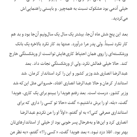
خیلی آدمی بود مشکوک نسبت به همه‌چیز. و بایستی راهنمایی‌اش
می‌کردید.
بعد این پنج شش ماه آن‌جا، بیشتر یک سال یک سال‌ونیم آن‌جا بود و بد هم
کار نکرد نسبتاً. ولی پدر مرا درآورد. منتها بد کار نکرد بالاخره یک بانک
ورشکسته‌ای را روی همان احتیاط کاری‌هایش توانست از ورشکستگی خارج
کند. حالا خیلی فعالش نکرد، ولی از ورشکستگی نجات داد. بعد
عبدالرضا انصاری شد وزیر کشور و این را کرد استاندار کرمان. شد
استاندار کرمان و حالا عبدالرضا انصاری افتاد، خسروانی مثل این‌که شد
وزیر کشور، درست است. بعد رفتم هویدا را ببینم برای یک کاری، هویدا
گفت، «بله، او را برش داشتیم،» گفت «حالا تو کسی را داری که برای
استانداری معرفی کنی؟» به او گفتم، «اولاً او را من نکردم عبدالرضا
انصاری کرد و این‌ها و به‌هرحال پسر خوبی بود از خیلی از استاندارهای‌تان
بهتر بود. اقلا دزد نبود.» بعد هویدا گفت، «کسی را؟» گفتم، «به نظر من