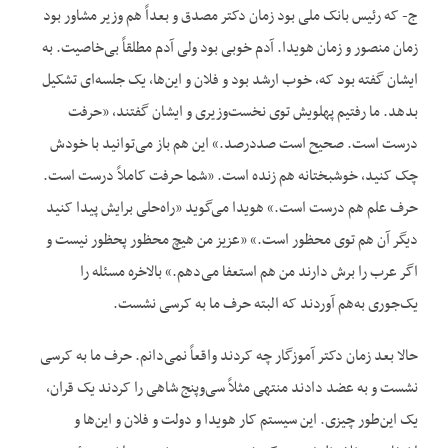
ج- که رئیس بانک ملی بود زمان دکتر مصدق و بعداً هم وزیر مشاور بود
زمان منصور و زمان هویدا. آدم خوبی بود ولی آدم مطلقاً بی‌خاصیت. به
ایشان گفته بود که، خوب ارشد بود و فلان و این‌ها، یک جلسه‌ای تشکیل
بدهد. ما رفتیم پهلویش توی نخست‌وزیری و ایشان گفتند، «حرفت
درست است. صحیح است صددرصد.» این هم باز می‌توانید با خودش
چک کنید، خوشبختانه هم زنده است. «شما حرفت کاملاً درست است.
حرف علم هم درست است.» هویدا می‌گوید «راه‌حلی برایش پیدا کنید
دیگر آن هم توی محظور است.» «عزیز من هیچ محظور پحظور نیست و
اگر عرب را برش دارند من هم استعفا می‌دهم.» بالاخره مسئله را
یک‌جوری به‌هم آوردند که البته حرف ما به کرسی نشست.
حالا بعد زمان دکتر آموزگار چه کردند واقعاً نمی‌دانم. حرف ما به کرسی
نشست و به عضد دادند منتهی مثلاً سی‌وپنج شاهی را کردند یک قران،
یک این‌طور چیزی. این سیستم کار هویدا و دولت و فلان و این‌ها و