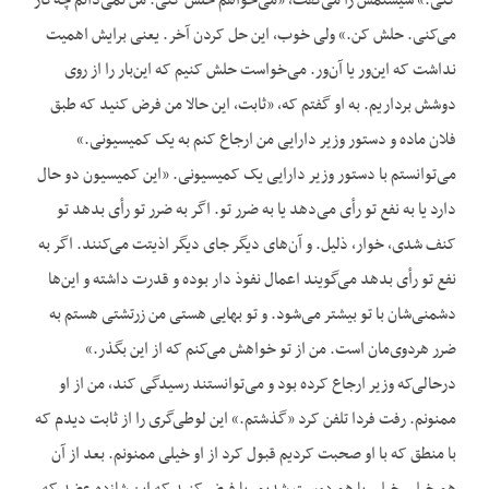
کنی.» سیستمش را می‌گفت، «می‌خواهم حلش کنی. من نمی‌دانم چه‌کار
می‌کنی. حلش کن.» ولی خوب، این حل کردن آخر. یعنی برایش اهمیت
نداشت که این‌ور یا آن‌ور. می‌خواست حلش کنیم که این‌بار را از روی
دوشش برداریم. به او گفتم که، «ثابت، این حالا من فرض کنید که طبق
فلان ماده و دستور وزیر دارایی من ارجاع کنم به یک کمیسیونی.»
می‌توانستم با دستور وزیر دارایی یک کمیسیونی. «این کمیسیون دو حال
دارد یا به نفع تو رأی می‌دهد یا به ضرر تو. اگر به ضرر تو رأی بدهد تو
کنف شدی، خوار، ذلیل. و آن‌های دیگر جای دیگر اذیتت می‌کنند. اگر به
نفع تو رأی بدهد می‌گویند اعمال نفوذ دار بوده و قدرت داشته و این‌ها
دشمنی‌شان با تو بیشتر می‌شود. و تو بهایی هستی من زرتشتی هستم به
ضرر هردوی‌مان است. من از تو خواهش می‌کنم که از این بگذر.»
درحالی‌که وزیر ارجاع کرده بود و می‌توانستند رسیدگی کند، من از او
ممنونم. رفت فردا تلفن کرد «گذشتم.» این لوطی‌گری را از ثابت دیدم که
با منطق که با او صحبت کردیم قبول کرد از او خیلی ممنونم. بعد از آن