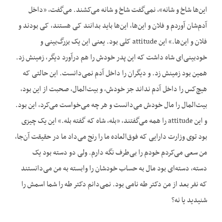
این‌ها شاخ و شانه»، نمی‌گفت شاخ و شانه می‌کشند. می‌گفت، «داخل
آدم‌شان آوردم و فلان و این‌ها، این‌ها باید بدانند کی هستند، کی بودند و
فلان و این‌ها.» این attitude کلی بود. یعنی این یک بزرگ‌بینی و
خودبینی‌ای شاه داشت که این پدر خودش را هم درآورد دیگر، زمینش زد.
همین بود زمینش زد. و دیگران را داخل آدم نمی‌دانست. این حالتی که
هیچ‌کس را داخل آدم نداند جز خودش، و بیت‌المال، صحبت از این بود،
بیت‌المال را مال خودش می‌دانست و هر چه می‌خواست می‌کرد، این بود.
و این attitude را همه می‌گفتند، «بله، شاه که گفته بله.» این یک چیزی
بود توی وزارت دارایی که فوق‌العاده ما را رنج می‌داد ما در حقیقت آن‌جا،
من سعی می‌کردم خودم را بی‌طرف نگه دارم. ولی دو دسته بود یک
دسته، دسته‌ای بود مال به حساب خودشان را وابسته به من می‌دانستند
که نفر بعد از من دکتر طه نامی بود. نمی‌دانم دکتر طه را شما اسمش را
شنیدید یا نه؟