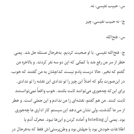
س- حبیب نفیسی، نه.
ج- نه حبیب نفیسی، چیز
س- فتح‌الله
ج- فتح‌الله نفیسی. با او صحبت کردیم. به‌هرحال مسئله حل شد. یعنی
خطر از سر من رفع شد با کمکی که این دو سه نفر کردند. و بالاخره من
گفتم که نخیر. حالا درست یادم نیست کدام‌شان به من گفتند که خوب،
در این‌صورت بگو که اصلاً این چیز را تو ندادی این نقشه را تو ندادی.
برای این‌که چه‌جوری می‌توانند ثابت بکنند. خوب واقعاً نمی‌توانستند
ثابت کنند. من هم گفتم، نقشه‌ای را من ندادم و این جعلی است. و خطر
از سر ما گذشت، ولی نشان می‌دهد این سیستم کار اداری ما چه‌جوری
بود. یعنی آن briefing و آماده کردن و این‌ها نبود. محرک آدم یا
اطلاعات خودش بود یا جهلش بود و وطن‌پرستی‌اش فقط که به‌هرحال در