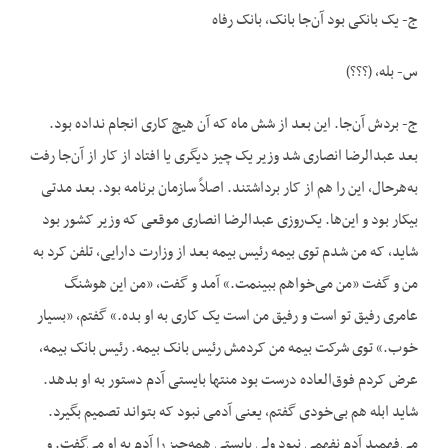
ج- یک بانکی بود آن‌جا بانک، بانک رفاه
س- بله، (؟؟؟)
ج- بردش آن‌جا. این بعد از شش ماه که آن هیچ کاری انجام نداده بود.
بعد عبدالرضا انصاری شد وزیر یک چیز دیگری یا افتاد از کار از آن‌جا رفت
به‌هرحال، این را هم از کار برداشتند. اصلاً سازمان برنامه بود. بعد مدتی
بیکار بود و این‌ها. یک‌روزی عبدالرضا انصاری موقعی که وزیر کشور بود
شاید، که من شدم توی بیمه رئیس بیمه بعد از وزارت دارایی، تلفن کرد به
من و گفت «من می‌خواهم ببینمت.» آمد و گفت، «من این هوشنگ
عامری رفیق تو است و رفیق من است یک کاری به او بده.» گفتم، «بسیار
خوب.» توی شرکت بیمه من کردمش رئیس بانک بیمه. رئیس بانک بیمه،
عرض کردم فوق‌العاده درست بود منتها بایستی آدم دستور به او بدهد.
شاید ابله هم بی‌خودی گفتم، یعنی آدمی نبود که بتواند تصمیم بگیرد.
می‌فهمید آدم نفهمی نبود ولی بایستی همه‌چیز را آدم به او می‌گفت. و