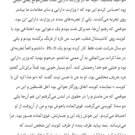
خواهید بخشید. آنچه که در وزارت دارایی بنده همان‌موقع یعنی خیلی
زود احساس کردم این بود که ۱ـ وزارت دارایی و سایر مقامات ما بیشتر
روی تجربه می‌گشت. یکی از تجربه‌های بنده در وزارت دارایی این بود،
موقعی که رفتم آن‌جا، مدیرکل نفت بودم یک دعوایی بود اختلافی بود با
کویت روی کانتیننتال شلف، خوب، من تازه از فرنگ برگشته بودم و یکی
دو سال شرکت نفت فقط کار کرده بودم یک Ph.D. داشتم واقعاً تجربه‌ای
در مذاکرات بین‌المللی به آن معنی نداشتم. مرحوم بهنیا که وزیر دارایی
بود و خیلی هم خدا رحمتش کند، آدم بسیار خوبی بود قبلاً برای‌تان گفتم،
مرد شریف محکمی بود، او به من با حسن نیت گفت که «تو مذاکره کن با
کویت.» نماینده کویت اتفاق روزگار جوانی بود اهل فلسطین و این در
موقعی که من ماسترم را در حقوق در لندن می‌گرفتم این هم آن‌جا یکی
دو سه‌تا کورسی می‌گرفت، فوق‌العاده باهوش بود و من از آن‌وقت از او
احتیاط می‌کردم. این هوش زیاد این و جسارتش، فوق‌العاده جسور بود، مرا
می‌ترساند. بعد بیاید طرف بنده از طرف کویت این شخص است که