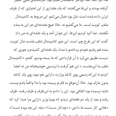
مذاکره کند. مذاکره سر کانتیننتال شلف بود. شرکت‌های نفتی امتیاز
گرفته بودند و این‌ها می‌گفتند که یک مقداری از این امتیازی که از طرف
ایران داده شده است، شل بود خیال می‌کنم، این مربوط به کانتیننتال
شلف کویت است. ما می‌گفتیم نه. حالا هیچ مقدمه‌ای جز این به بنده
نگفتند. مذاکره کردیم این‌ها. این جوان آمد و یک نقشه‌ای به من داد
گفت که این طرح چیز است، این جزو کانتیننتال شلف ماست مال کویت.
بنده هم رفتیم خودم برداشتم با مداد یک نقشه‌ای کشیدم و جوری که
درست تطبیق می‌کرد با آن قراردادی که ما بسته بودیم، گفتم، «کانتیننتال
شلف ما این‌جاست.» این هم گرفت با تردستی خوشبختانه من نه امضا
کردم نه این‌که رسمی روی کاغذ وزارت دارایی هم نبود روی یک کاغذ
بدون مارک بود. حالا آن‌موقع به فکرم رسیده بود یا نه؟ واقعاً یادم نیست.
شاید نرسیده بود اتفاقی بود. این را دادم به این‌طرف و طرف رفت. طرف
رفت و بعد از یک دو هفته‌ای دیدم که بهنیا وزیر دارایی مرا صدا کرد که
«فلانی کار دست ما دادی.» «چه‌کار دست؟» «بله، این چه بوده است؟»