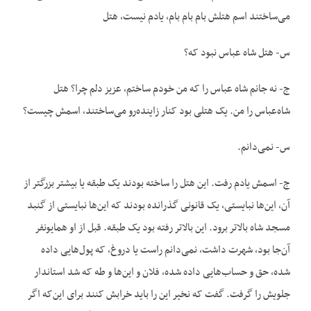
می‌ساختند اسم هتلش بام بام بام، یادم نیست، هتل
س- هتل شاه عباس نبود که؟
ج- نه جانم شاه عباس را که من خودم ساختم، عزیز دلم چرا؟ هتل
شاه‌عباس را من. یک هتلی بود کنار زاینده‌رو می‌ساختند، اسمش چیست؟
س- نمی‌دانم.
ج- اسمش یادم رفت. این هتل را ساخته بودند یک طبقه یا بیشتر بزرگتر از
آن، این‌ها نبایستی، یک قانونی گذرانده بودند که این‌ها نبایستی از گنبد
مسجد شاه بالاتر برود. این بالاتر رفته بود یک طبقه. قبل از او همایونفر
آن‌جا بود، شهرت داشت، نمی‌دانم راست یا دروغ، که پول‌هایی داده
شده، حق و حساب‌هایی داده شده، فلان و این‌ها و طه که شد استاندار
جلویش را گرفت. گفت که نخیر این را باید خرابش کنند برای این‌که اگر