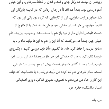
زیرنظر آن بودند مدیرکل چای و قند و فلان از لحاظ سازمانی. و این خیلی
آدم درستی بود. بعداً هم اتفاقاً در زمان اردلان که در کابینه بازرگان این
شد معاون وزارت دارایی. این از کارهایی که کرده بود یکی این بود که
تقریباً مونوپولی خرید برای مدتی، مونوپولی خرید شکر را از خارج از
دست فلیکس آقایان خارج کرد باز هم با کمک بنده. و خوب، این یک قلم
خیلی چیز. بعداً هم می‌گفت که آقا این را هم به این‌ها نباید داد و باید
منافع دولت را حفظ کرد. بله، ما گفتیم، «آقا باید بررسی کنیم.» یک‌روزی
هویدا تلفن کرد به من که «فلانی این چرا باز سروصدا شد این عرب. این
عرب را بردارید.» گفتم، «ممکن نیست برش داریم. بسیار مرد شریفی
است. تمام کارهای هم که کرده من تأیید می‌کنم.» با عصبانیت که «بله،
این کار را حالا من می‌دهم به نصیری، نصیری قدکوتاه وزیر اصفهانی،
استاد دانشکده حقوق بود
س- بله.