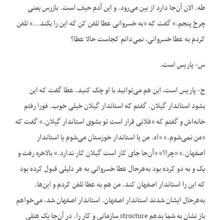
طه. الان آن‌جا دارد از بین می‌رود. و این آدم حیف است. بازرس یعنی
چرخ پنجم.» گفت که «به خسروانی عطا تلفن کن که این را بکند…» تلفن
کردم به عطا خسروانی، نمی‌دانم کجاست حالا عطا؟
س- پاریس است.
ج- پاریس است، این هم می‌توانید با او چک کنید. عطا گفت که این
بشود استاندار گیلان. گفتم که استاندار گیلان خیلی خوب. فورا رفتم
خانه‌اش و گفتم که «فلانی قرار است تو بشوی استاندار گیلان.» گفت که
«من نمی‌شوم.» «اه. من یا استاندار خوزستان می‌شوم یا استاندار
اصفهان.» «چرا؟» «آن‌جا جای کار است گیلان کار ندارد.» بالاخره رفت و
یک و به دو کرده بود به‌هرحال عطا خسروانی به هر دلیلی قبول کرده بود
که این را استاندار اصفهان کند. من هم به عطا تلفن کردم و این‌ها.
به‌هرحال ایشان شدند استاندار اصفهان. استاندار اصفهان شد، می‌خواهم
باز نشان به شما بدهم structure سازمانی و کار را. در آن‌جا یک هتلی