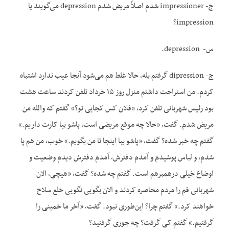
ج- impressioner شدم اصلاً مریض شدم depression می‌گویند یا
impression؟
س- depression.
ج- dipression گرفتم بله، حالا غلط هم می‌شود آنجا عیب ندارد اشتباه
کردم. من استراحت داشتم منزل روز ۱۵ خرداد تلفن کردند ساعت هشت
بود رئیس شهربانی تلفن کرد، «فلان کس کجایی تو؟» گفتم که والله من
مریض شدم. گفت، «حالا چه موقع مریضی است، پاشو بیا کارت داریم.»
گفتم چه خبر شده؟ گفت، «پاشو یبا اینجا تا من بگویم.» خوب، من هم پا
شدم، و لباس پوشیدم و آمدم دفترش، آمدم دفترش دیدم وضعیت و
اوضاع خیلی درهم‏برهم است. گفتم چه شده؟ گفت، «هیچی، الان
شهربانی قم را مردم محاصره کردند و الان بگویی نگویی خلع سلاح
خواهند کرد.» گفتم چرا؟ این‌طوری نبود. گفت، «آخر ما خمینی را
گرفتیم.» گفتم کی گرفت؟ چه جوری گرفتید؟