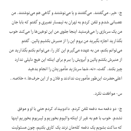
ج- خیر، می‌گفتند. می‌گفتند و یا می‌نوشتند و گاهی هم می‌نوشتند. من
عصبانی شدم و تلفن کردم به تهران به تیمسار نصیری و گفتم که بابا جان
من یک سربازی را می‌فرستید اینجا جلوی من این توهین‌ها را می‌کند خوب
بگذارید اجازه بگیرید من بروم این را از منبرش بکشیم پائین. گفتم
می‌توانم بکنم، من به عهده می‌گیرم این کار را، می‌توانم بکنم بگذارید من
از منبرش بکشم پائین و آبرویش را ببرم برای اینکه این هیچ دلیلی ندارد
چیز بکند. گفت، «نه، شما سربازید مأموریتان را انجام بدهید
اعلی‌حضرت این‌طور مأموریت ندادند و فلان و از این حرف‌ها.» خلاصه..
س- موافقت نکرد.
ج- دو دفعه سه دفعه تلفن کردم. دادوبیداد کردم حتی با او و موفق
نشدم. خوب با هم به غیر از اینکه والیوم بخوریم و لیبریوم بخوریم این‏ها
که ساکت بشویم یک دفعه کله‌مان نزند یک کاری بکنیم، چون مسئولیت