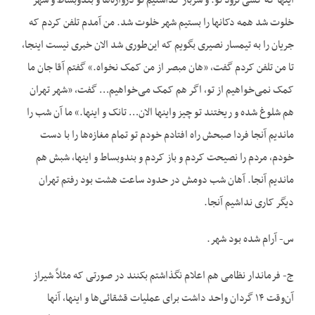
این‏ها که کسی نرود تو. و سرباز گذاشتیم تو دروازه‌ها و بندوبساط و شهر
خلوت شد همه دکان‏ها را بستیم شهر خلوت شد. من آمدم تلفن کردم که
جریان را به تیمسار نصیری بگویم که این‌طوری شد الان خبری نیست اینجا،
تا من تلفن کردم گفت، «‌هان مبصر از من کمک نخواه.» گفتم آقا جان ما
کمک نمی‌خواهیم از تو، اگر هم کمک می‌خواهیم… گفت، «شهر تهران
هم شلوغ شده و ریختند تو چیز واین‏ها الان… تانک و این‏ها.» ما آن شب را
ماندیم آنجا فردا صبحش راه افتادم خودم تو تمام مغازه‌ها را با دست
خودم، مردم را نصیحت کردم و باز کردم و بندوبساط و این‏ها، شبش هم
ماندیم آنجا. آهان شب دومش در حدود ساعت هشت بود رفتم تهران
دیگر کاری نداشیم آنجا.
س- آرام شده بود شهر.
ج- فرماندار نظامی ‌هم اعلام نگذاشتم بکنند در صورتی که مثلاً شیراز
آن‌وقت ۱۴ گردان واحد داشت برای عملیات قشقائی‌ها و این‏ها، آنها