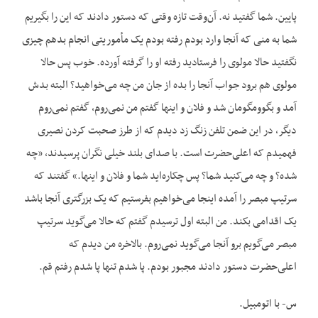
پایین. شما گفتید نه. آن‌وقت تازه وقتی که دستور دادند که این را بگیریم
شما به منی که آنجا وارد بودم رفته بودم یک مأموریتی انجام بدهم چیزی
نگفتید حالا مولوی را فرستادید رفته او را گرفته آورده. خوب پس حالا
مولوی هم برود جواب آنجا را بده از جان من چه می‌خواهید؟ البته بدش
آمد و بگوومگومان شد و فلان و این‏ها گفتم من نمی‌روم، گفتم نمی‌روم
دیگر، در این ضمن تلفن زنگ زد دیدم که از طرز صحبت کردن نصیری
فهمیدم که اعلی‌حضرت است. با صدای بلند خیلی نگران پرسیدند، «چه
شده؟ و چه می‌کنید شما؟ پس چکاره‌اید شما و فلان و این‏ها.» گفتند که
سرتیپ مبصر را آمده اینجا می‌خواهیم بفرستیم که یک بزرگتری آنجا باشد
یک اقدامی ‌بکند. من البته اول ‌ترسیدم گفتم که حالا می‌گوید سرتیپ
مبصر می‌گویم برو آنجا می‌گوید نمی‌روم. بالاخره من دیدم که
اعلی‌حضرت دستور دادند مجبور بودم. پا شدم تنها پا شدم رفتم قم.
س- با اتومبیل.