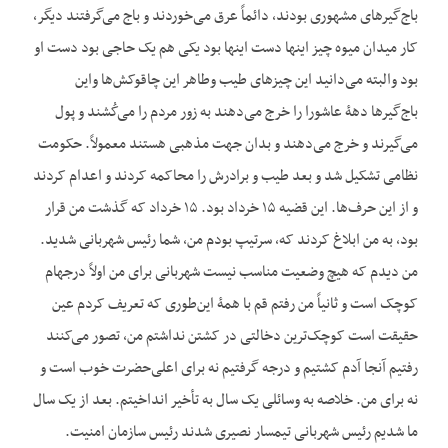
باج‌گیرهای مشهوری بودند، دائماً عرق می‌خوردند و باج می‌گرفتند دیگر،
کار میدان میوه چیز این‏ها دست این‏ها بود یکی هم یک حاجی بود دست او
بود والبته می‌دانید این چیزهای طیب وطاهر این چاقوکش‌ها واین
باج‌گیرها دهۀ عاشورا را خرج می‌دهند به زور مردم را می‌کُشند و پول
می‌گیرند و خرج می‌دهند و بدان جهت مذهبی هستند معمولاً. حکومت
نظامی ‌تشکیل شد و بعد طیب و برادرش را محاکمه کردند و اعدام کردند
و از این حرف‌ها. این قضیه ۱۵ خرداد بود. ۱۵ خرداد که گذشت من قرار
بود، به من ابلاغ کردند که، سرتیپ بودم من، شما رئیس شهربانی شدید.
من دیدم که هیچ وضعیت مناسب نیست شهربانی برای من اولاً درجه‏ام
کوچک است و ثانیاً من رفتم قم با همۀ این‌طوری که تعریف کردم عین
حقیقت است کوچک‌ترین دخالتی در کشتن نداشتم من، تصور می‌کنند
رفتیم آنجا آدم کشتیم و درجه گرفتیم نه برای اعلی‌حضرت خوب است و
نه برای من. خلاصه به وسائلی یک سال به تأخیر انداخیتم. بعد از یک سال
ما شدیم رئیس شهربانی تیمسار نصیری شدند رئیس سازمان امنیت.