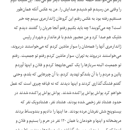
بازهم می‌خواهند حمله کنند یک شلیک دیگر هم می‌کند. این شلیک دوم
را وقتی من رسیدم قم شنیدم صدایش را. من به عکس آنکه همان‌طور
مستقیم رفته بود به عکس رفتم این گروهان ژاندارمری ببینم چه خبر
است؟ چه می‌گویند؟ چه باید بکنیم رفتم آنجا جریان را گفتند دیدم که
شلیک هم صدا کرد و من مجبور شدم با فرماندار و شهردار رئیس
ژاندارمری آنها را همه‌شان را سوار ماشین کردم که می‌خواستند دربروند،
می‌خواستند دربروند به تهران، سوار ماشین کردم رفتم تو جمعیت. رفتم
تو جمعیت البته سربازها را یک کمی‌جابه‏جا کردم و فلان و این‏ها آوردم
پائین و مردم را با آن بلندگو تهدید کردم، با آن چیزهایی که بلدم، وحتی
گفتم فشنگ‌گذاری کردند و این‏ها دیدند که نه قیافه چیزی است که عمل
خواهم کرد یواش یواش پراکنده شدند. یواش یواش پراکنده شدند در
حدود هشتاد نفر زخمی ‌شده بودند، هشتاد نفر، هشتادویک نفر که
بیست‏وپنج شش نفرشان مرده بودند. ما این‏ها را دادیم و بندوبساط بردند
مریض‏خانه و این‏ها و خودمان با همان ۱۲۰ نفر در حرم را بستیم و فلان و