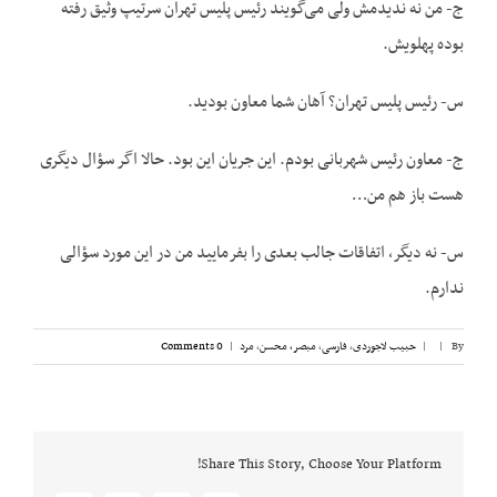
ج- من نه ندیدمش ولی می‌گویند رئیس پلیس تهران سرتیپ وثیق رفته
بوده پهلویش.
س- رئیس پلیس تهران؟ آهان شما معاون بودید.
ج- معاون رئیس شهربانی بودم. این جریان این بود. حالا اگر سؤال دیگری
هست باز هم من…
س- نه دیگر، اتفاقات جالب بعدی را بفرمایید من در این مورد سؤالی
ندارم.
By
|
|
حبیب لاجوردی
,
فارسی
,
مبصر، محسن
,
مرد
|
0 Comments
Share This Story, Choose Your Platform!