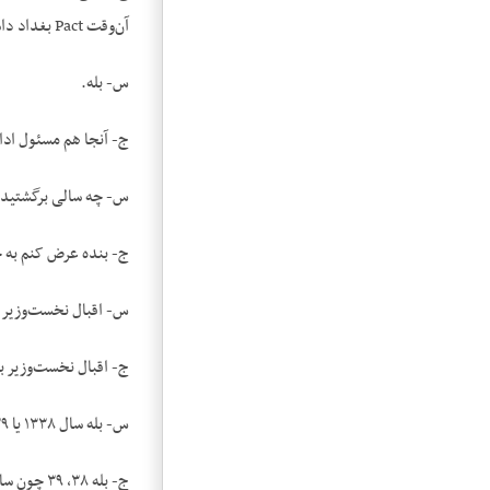
آن‌وقت Pact بغداد داشتیم.
س- بله.
ج- آنجا هم مسئول اداره قسمت‌های اداری آن Pact هم من بودم. وقتی که از بغ
س- چه سالی برگشتید ب
ج- بنده عرض کنم به خ
س- اقبال نخست‌وزیر ب
ج- اقبال نخست‌وزیر بو
س- بله سال ۱۳۳۸ یا ۱۳۳۹ بوده.