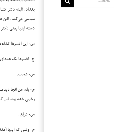
انقلاب برگشتند به عرا
بغداد. البته دکتر کشا
سیاسی می‌کند. الان ه
دسته این‏ها یعنی دکتر
س- این افسر‌ها کدام‌ه
ج- افسرها یک عده‌ای 
س- عجب.
ج- بله، من آنجا دیدمش
زخمی ‌شده بود، این کو
س- عراق.