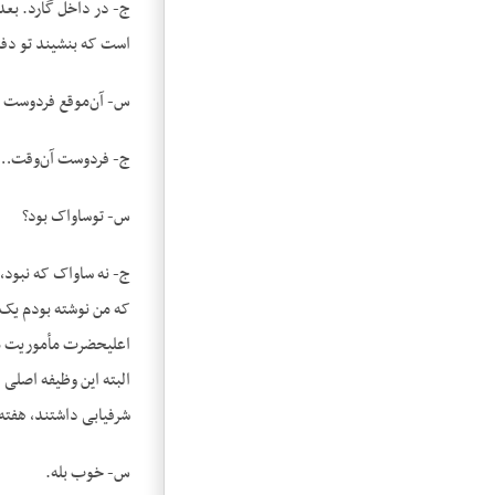
ج- در داخل گارد. بعد
‌است که بنشیند تو دفت
س- آن‌موقع فردوست ک
ج- فردوست آن‌وقت…
س- توساواک بود؟
ج- نه ساواک که نبود،
که من نوشته بودم یک 
اعلی‎حضرت مأموریت
البته این وظیفه اصلی 
شرفیابی داشتند، هفته
س- خوب بله.