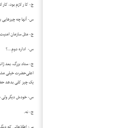
ج- کا ر لازم بود، کار
س- آنها چه چیزهایی ب
ج- مثل سازمان امنیت،
س- اداره دومِ…؟
ج- ستاد بزرگ، بعد ژان
اعلی‌حضرت خیلی مشکل م
یک چیز کلی بدهد حضور
س- خودش دیگر ولی مست
ج- نه.
س- اطلاعاتی که دیگران