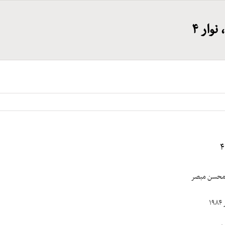
وار ۴
 محسن مبصر