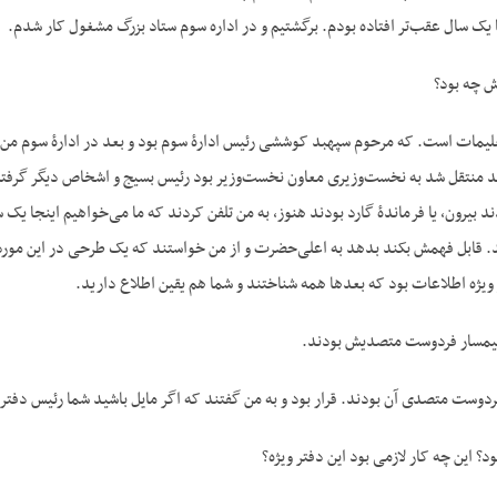
ها یک سال عقب‌تر افتاده بودم. برگشتیم و در اداره سوم ستاد بزرگ مشغول کار شدم.
ش چه بود؟
یمات است. که مرحوم سپهبد کوششی رئیس ادارۀ سوم بود و بعد در ادارۀ سوم من ط
عد منتقل شد به نخست‌وزیری معاون نخست‌وزیر بود رئیس بسیج و اشخاص دیگر گرفتند.
ند بیرون، یا فرماندۀ گارد بودند هنوز، به من تلفن کردند که ما می‌خواهیم اینجا 
د. قابل فهمش بکند بدهد به اعلی‌حضرت و از من خواستند که یک طرحی در این مورد بد
ویژه اطلاعات بود که بعدها همه شناختند و شما هم یقین اطلاع دارید.
 تیمسار فردوست متصدیش بودند.
فردوست متصدی آن بودند. قرار بود و به من گفتند که اگر مایل باشید شما رئیس دفتر
د؟ این چه کار لازمی ‌بود این دفتر ویژه؟