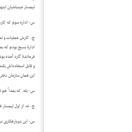
تیمسار مین‏باشیان این
س- اداره سوم که کار
ج- کارش عملیات و تعل
ادارۀ بسیج بودم که ب
فرماندۀ گارد آمده بود
و قابل استفاده‌اش بکن
این همان سازمان دفتر 
س- بله. که بعدا ً هم
ج- نه، از اول تیمسار 
س- این دوباره‏کاری نبو