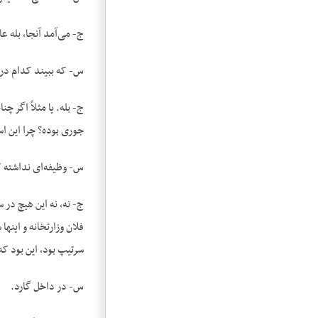
ج- می‌آمد آنجا، بله 
س- که ببیند کدام در
ج- بله. یا مثلاً اگر چ
جوری بوده؟ چرا این ا
س- وظیفه‌ای نداشته که 
ج- نه، نه این هیچ در 
فلان وزارتخانه و این‏ه
سرتیپ بود، این بود که
س- در داخل گارد.