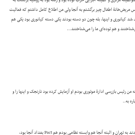
ضوکمیته مرکزی و کمیته اجرایی حزب توده بود و رفته بود به روسیه برگشت به
س مریض‌خانۀ اطفال چیز برگشتم به آنجا ولی من اطلاع کامل داشتم که فعالیت
 کیانوری و این‏ها، بله چون دو دسته بودند یکی دسته کیانوری بود یکی هم
‌شناختند و هم توده‌ای ما را می‌شناختند…
ن رئیس بازرسی ادارۀ موتوری بودم او آزمایش کرده بود نارنجک و این‏ها را و
ره به..
ج- وقتی که این‏ها آمدند من دیدم که زندگی من آنجا چیز نیست، خیلی اصرار کردم. با اصرار زیاد منتقلم کردند به تهران و البته آنجا هم وابسته نظامی بودم هم Pact بغداد آنجا بود،