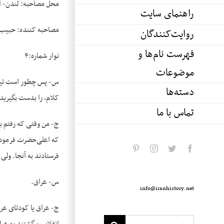
محل مصاحبه: لندن- ا
راهنمای سایت
مصاحبه کننده: حبیب 
روایت‌کنندگان
فهرست نام‌ها و
نوار شماره:۴
موضوعات
س- پس چطور است تیمسار
دسته‌ها
کلام، را بدست بگیرید 
تماس با ما
ج- من وقتی که رفتم بغ
که اعلی‌حضرت فرموده ب
pinterest
instagram
twitter
facebook
فرستادند به آنجا. ولی 
س- عراق.
info@iranhistory.net
ج- عراق یا کودتای عرا