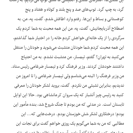
این هندی‌ها، افسرهای هندی و انگلیسی ما مشق توپ می‌کردیم، به راست
گرد، به چپ گرد. توپ‌های صد و پنج بلند و کوتاه و هفتاد و پنج
کوهستانی و بساط و این‌ها. رفتم وارد اطاقش شدم، گفت، په، من، به
اصطلاح آذربایجانیش، گفت، په، من این همه محبت به شما کردم یک
سرگردی را از یک خانه‌ای خواهش کردم خانه را در اختیار شما گذاشتم،
این همه محبت کردم شما خودتان متشبث می‌شوید و خودتان را منتقل
می‌کنید به تهران؟ گفتم، تیمسار، من متشبث نشدم. به من احتیاج
داشتند خودشان کردند. وزیر فرهنگ کرد و تیمسار ضرغامی رئیس ستاد.
من وزیر فرهنگ را البته می‌شناسم ولی تیمسار ضرغامی را تا امروز من
ندیدیم، بنابراین تشبثی من نکردم. گفت، بروید لشکر خودتان را معرفی
کنید به رئیس چیز آتشبار که یک سروان کرمانشاهی بود. حالا این اوایل
تابستان است. در مدتی که من بودم تا جنگ شروع شد، بنده مأمور این
بودم؛ درختکاری لشکر شش خوزستان بودم. درخت‌هایی که… این
مطالبی که من به شما می‌گویم یک روزی خواهم گفت برای نجات این