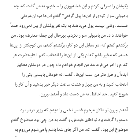
یکیشان را معرفی کردم و این شبانه‌روزی را ساختیم، به من گفت که، چه
بامبولی سوار کردی از این‌ها پول گرفتی؟ گفتم این‌ها مردان شریفی
هستند. وقتی ببینند پول می‌دهند به یک نفر پولشان از بین نمی‌رود حتماً
خواهند داد. من بامبولی سوار نکردم. بهرحال این جمله معترضه بود. من
برگشتم گفتم که، در مقابل این دو کار، برگشتم گفتم، من کوچکتر از این‌ها
هستم که مخیر باشم کدام یکی از این‌ها را انتخاب کنم. اعلیحضرت هر
کدام را امر می‌فرمایند من انجام خواهم داد چون هر دویشان مطابق
ایده‌آل و طرز فکر من است این‌ها. گفت، نه خودتان بایستی یکی را
انتخاب کنید و به من چهل و هشت ساعت دیگر خبر بدهید و آن کار را
شروع کنید. خداحافظ. به من دست داد و آمدم بیرون.
آمدم بیرون تو دالان مرحوم قدس نخعی را دیدم که وزیر دربار بود.
دستم را گرفت برد تو اطاق خودش، و گفت به من، چی بود موضوع گفتم
موضوع این بود. گفت که، من اگر جای شما باشم پا می‌شوم می‌روم به