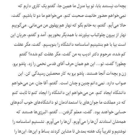
بچه‌ات نیستند بابا، تو بیا منزل ما همین جا، گفتم یک کاری دارم که
نمی‌خواهم حضور خانمت صحبت کنم. می‌خواهم ما دو تا باشیم. گفت،
حالا می‌آیم. گفتم، به خانم بگو که نهار هم پهلوی من می‌مانی. می‌گوییم
نهار از بیرون چلوکباب بیاورند با همدیگر بخوریم. آمد و گفتم، جریان این
است بیا با هم بنشینیم اساسنامه دانشگاه را بنویسیم. گفت، مگر عقلت
کم شده، مرحوم دکتر ادیب به من گفت، مگر عقلت کم شده؟ گفتم
چطور؟ گفت، تو… این هم همان حرف آقای قدس نخعی را زد. پاشو برو.
زن و بچه‌ات آنجا هستند. پاشو برو به کار محصلین رسیدگی کن. این
صواب دارد. نمی‌دانم چنین و چنان است. گفتم، آقا جان، من می‌خواهم
دانشگاه ایجاد کنم. من می‌خواهم این دانشگاه را ایجاد کنم تا ثابت کنم
که در مملکت ما جوان‌های با استعدادمان تو دانشگاه‌های خوب آدم‌های
حسابی خواهند بود. گفت، معلم گرفتن… گفتم، البرزی‌ها هستند که
همه‌شان استادند آن‌ها را می‌آورم. آن‌ها را می‌آورم. نشستیم اساسنامه را
نوشتیم و تقریباً یک هفته بعدش تا مشاین کردند بساط و این‌ها، این‌ها را