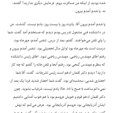
شده بودید از اینکه من مسافرت بروم. فرمایش دیگری ندارید؟ گفتند،
نه. پا شدم آمدم بیرون.
پا شدم آمدم بیرون آقا. پانزده روز یا بیست روز، یادم نیست، گذشت. من
در دانشکده فنی مشغول تدریس بودم دیدم که مستخدم آمد گفت، شما
را پای تلفن می‌خواهند. گفتم، بعد از درس. تنفس آمدم، مهرماه بود،
درست است بله مهرماه بود اوایل سال تحصیلی بود. تنفس آمدم بیرون و
رفتم اطاق مهندس ریاضی. مهندس ریاضی نبود. اطاق رئیس دانشکده
که بنظرم مهندس گنجی بود. رفتم آنجا و تلفن خانه را گفتم که چه کار
دارید؟ دیدم دکتر لقمان ادهم است رئیس تشریفات. گفت، آقا شما
احضاری شدیی، سه‌شنبه‌ای بود، گفت شما احضار شدید فردا یک بعد از،
نمی‌دانم ساعت 9 صبح یا 10، حالا یادم نیست، شرفیاب بشوید. چون
دکتر لقمان ادهم قوم و خویش عروسم بود با هم خوب آشنایی داشتیم
ایشان آذربایجانی بود عروسم آذربایجانی بود. عرض می‌کنم که بهش