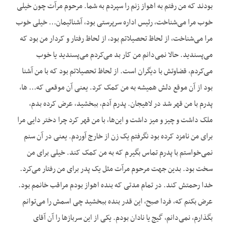
بودند که من رفتم به اهواز زنم را سپردم به شما. مرحوم مرآت چون خیلی
خوب مرا می‌شناخت، رئیس اداره سرپرستی بود، آشنائیمان… خیلی خوب
مرا می‌شناخت، از لحاظ تحصیلاتم بود، از لحاظ رفتار و کردار من بود که
می‌پسندید. حالا نمی‌دانم من کار بد می‌کردم می‌پسندید یا خوب
می‌کردم، قضاوتش با دیگران است. از لحاظ تحصیلاتم بود که با من آشنا
بود از آن موقع دلش همیشه به من کمک کرد. یعنی آن موقعی که… ها،
پدرم با من قهر شد در لاهیجان. پدرم آدم، ببخشید، عرض کرده بدم،
ملک داشت و چیز و میز داشت و این‌ها، با من قهر کرد چرا دختر دایی مرا
برای من نامزد کرده بود نگرفتم یک زن از خارج آوردم. یعنی در آن سنم
نمی‌خواستم با پدرم تماس بگیرم که به من کمک کند. خیلی برای من
سخت بود. بدین جهت مرحوم مرآت مثل یک پدر برای من رفتار می‌کرد.
خدا رحمتش کند. در تمام مدتی که بنده اهواز بودم مراقب خانمم بود.
عرض بکنم که، فردا صبح، این قدر بنده ببخشید چی اسمش را می‌توانم
بگذارم، نمی‌دانم، گیج یا نادان بودم. یکی از این سربازها را آن آقای