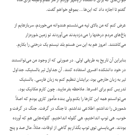
جوان‌های که برای دانشگاه آریامهر آوردم از شّر نظام وظیفه برای شاه
گفتم تا اجازه داد که این‌ها… بموقع خواهم گفت.
عرض کنم که من بالای تپه می‌نشستم هندوانه می‌خوردم، سربازهایم از
باغ‌های مردم درختها را می‌دزدیدند می‌آوردند تو زمین شوره‌زار
می‌کاشتند. امروز هم به این سن هستم بلد نیستم یک درختی را بکارم.
بنابراین آن تاریخ به طریقی اولی. در صورتی که از وجود من می‌توانستند
در خود دانشکده افسری استفاده کنند. آن جداول تیر بالستیک، جداول
تیر به زبان خارجی بود، برایشان تنظیم کنم به زبان فارسی. بالستیک
تدریس کنم برای افسرها. ملاحظه بفرمایید. چون کارم مکانیک بود.
می‌توانستم همه این کارها را بکنم ولی بنده مأمور کاری بودم که اصلاً
شعورش را نداشتم، اطلاعی نداشتم. تا جنگ در گرفت. جنگ در گرفت و
خوب، هی توپ انداختیم، هی گلوله انداختیم. گلوله‌هایی هم که آورده
بودند. می‌بایستی توی توپ بگذاریم گاهی از اوقات، مثلاً، مال صد و پنج