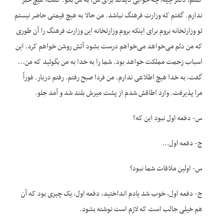
گفتم، دکتر چیه، چه خوابی دیدند برای من، به من بگو. گفت، هیچ خبر
ندارم. گفتم که وزارت فرهنگ نباشد. من حالا به هیچ قیمتی حاضر نیستم
تو وزارتخانه بروم برای اینکه بروم وزارتخانه این وزارت فرهنگ را آن طوری
که من دلم می‌خواهد می‌خواهم درست بشود آتش روشن خواهم کرد. این
اسباب زحمت مملکت خواهد بود. شما را به خدا به من بگوئید که من…
گفت، به خدا هیچ اطلاعی ندارم. من فردا صبح رفتم. رفتم دربار. فوراً
مرا پذیرفت. وارد اطاقش شدم از پشت میزش بلند شد و آمد جلو.
س- دفعه اول نبود این که؟
ج- دفعه اول…
س- اولین ملاقات شما نبود؟
ج- دفعه اول، خوب شد یادم انداختید، دفعه اول، یک چیزی بود که آن
هم خیلی جالب است که لازم است نوشته بشود.