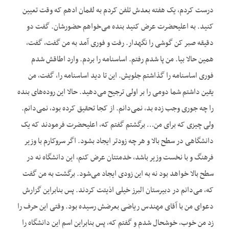
درست کردم، یک هفته بعدش تلفن کردم به لقمان ادهم که وقت تعیین
کنید. به اعلیحضرت عرض کنید بنده می‌خواهم حضورشان. گفت دو
دقیقه صبر کن گوشی را نگهدار. رفت و فوری آمد به من گفت، گفت،
همین حالا بیا. من پا شدم رفتم. اساسنامه را بردم. وارد اطاقش شدم
فوری اساسنامه را گذاشتم جلویش. این تا دید اساسنامه را، گفت، من
یقین داشتم شما دومی را بر اولی ترجیح می‌دهید. حالا این روده‌های بنده
را چه جوری وجب زده بد، نمی‌دانم. از کجا تحقیق کرده بود، نمی‌دانم.
ولی چیزی که برای من… برگشتم گفتم که، اعلیحضرت فرمودند که یک
دانشگاهی در سطح بالا و هر چه زودتر ایجاد بشود. اگر سروکارم با وزیر
فرهنگ و با نخست وزیر باشد، خدمتتان عرض کنم، این دانشگاه نه در
سطح بالا خواهد بود نه به این زودی ایجاد می‌شود. برگشت به من گفت
که، می‌دانم در دبیرستان البرز خیلی اذیتت کردند. پس بنابراین گزارش
دعوای من با آقای مهندس ریاضی بعرضش رسیده بود. وقتی این حرف را
زد من خوب، خوشحال شدم و گفتم که، پس بنابراین اسم این دانشگاه را