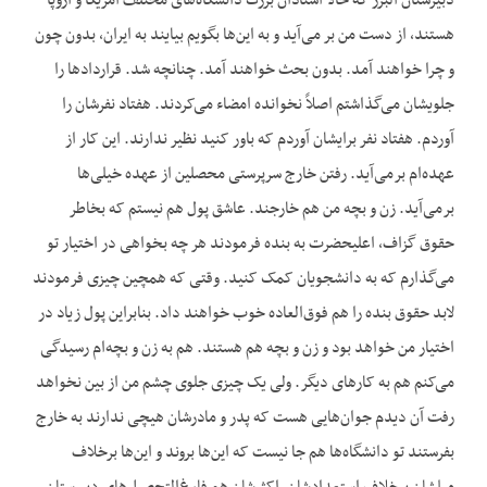
دبیرستان البرز که حالا استادان بزرگ دانشگاه‌های مختلف آمریکا و اروپا
هستند، از دست من بر می‌آید و به این‌ها بگویم بیایند به ایران، بدون چون
و چرا خواهند آمد. بدون بحث خواهند آمد. چنانچه شد. قراردادها را
جلویشان می‌گذاشتم اصلاً نخوانده امضاء می‌کردند. هفتاد نفرشان را
آوردم. هفتاد نفر برایشان آوردم که باور کنید نظیر ندارند. این کار از
عهده‌ام برمی‌آید. رفتن خارج سرپرستی محصلین از عهده خیلی‌ها
برمی‌آید. زن و بچه من هم خارجند. عاشق پول هم نیستم که بخاطر
حقوق گزاف، اعلیحضرت به بنده فرمودند هر چه بخواهی در اختیار تو
می‌گذارم که به دانشجویان کمک کنید. وقتی که همچین چیزی فرمودند
لابد حقوق بنده را هم فوق‌العاده خوب خواهند داد. بنابراین پول زیاد در
اختیار من خواهد بود و زن و بچه هم هستند. هم به زن و بچه‌ام رسیدگی
می‌کنم هم به کارهای دیگر. ولی یک چیزی جلوی چشم من از بین نخواهد
رفت آن دیدم جوان‌هایی هست که پدر و مادرشان هیچی ندارند به خارج
بفرستند تو دانشگاه‌ها هم جا نیست که این‌ها بروند و این‌ها برخلاف