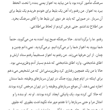
سرهنگ مأمور کرده بود با من بیاید به اهواز یعنی بنده را تحت الحفظ
ببرد به اهواز. من رفتم راه آهن یک بلیط برای خودم خریدم یک بلیط برای
آن سرباز. در صورتی که باید هر دوی این بلیط ها را آقای سرهنگ بخرد.
من اطلاع نداشتم. حتی عرض کردم از لحاظ بی‌اطلاعی.
رفتم. ما را برگرداندند. حالا سرهنگه صبح زود آمده به من می‌گوید، حتماً
شما بروید به اهواز شما را بر می‌گردانیم. برمی‌گردید. نمی‌دانم چنین و
چنان. از این حرفها می‌زند. من رفتم به اهواز مستقیماً رفتم ستاد ارتش و
اطاق شاه‌بختی. وارد اطاق شاه‌بختی که شدم بسیار آدم وطن‌پرستی بود.
حالا با من یک همچین رفتاری کرد وطن‌پرستی‌اش که من تشخیص می‌دهم
برای اینکه در ایام چهار روزه جنگ در تهران سربازهای وظیفه، شما سنتان
اجازه نمی‌دهد، آن موقع سربازهای وظیفه را در تهران مرخص کرده بودند
که حالا کی کرده بود، یک پانیکی ایجاد کرده بودند. او نه. او بنده را و
امثال مرا و حتی سربازها را تا هفتم مهر ماه نگهداشت بطوری که جلوی