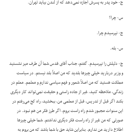
ج- خود پدر به پسرش اجازه نمی‌دهد که از لندن بیاید تهران.
س- چرا؟
ج- نپرسیدم چرا.
س- بله.
ج- دلیلش را نپرسیدم. گفتم، جناب آقای قدس شما آن طرف میز نشستید
و وزیر دربارید خیلی چیزها بلدید که من اصلاً بلد نیستم. در سیاست
مملکت هستید که من اصلاً شعور و فهم سیاسی ندارم و معلمم. معلم در
زندگی، ملاحظه کنید، غیر از جاده راستی و حقیقت نمی‌تواند کار دیگری
بکند اگر قبل از تدریس، قبل از معلمی من، ببخشید، راه کج می‌رفتم در
این سنوات مجبور شدم راه راست بروم، اگر طرز فکر من هم نبود. در
صورتی که من غیر از راه راست فکر دیگری نداشتم. شما خیلی چیزها
اطلاع دارید من ندارم. بنابراین شاید حق با شما باشد که من بروم به