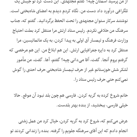
از من پرسید اسمتان چیه؟ گفتم مجتهدی. این دست کرد تو جیبش یک
تلگرافی درآورد داد دست من. نگاه کردم دیدم به امضای شاه‌بختی است.
نوشتند سرکار ستوان مجتهدی را تحت الحفظ برگردانید. گفتم که، جناب
سرهنگ من خلافی نکردم. رئیس ستاد ارتش مرا منتقل کرد بعلت احتیاج
وزارت فرهنگ و تیمسار آق اولی به پیدا کردن، به یک ماتماتیسین، مرا
منتقل کرد به دایره جغرافیایی ارتش. این هم ابلاغ من. این هم مرخصی که
گرفتم بروم آنجا. گفت، آقا می‌دانی چیه؟ گفتم، آها. گفت، من مأمور
لشکر شش خوزستانم غیر از حرف تیمسار شاه‌بختی حرف احدی را گوش
نمی‌کنم حتی حرف رئیس ستاد را.
خانم شروع کرده به گریه کردن. فارسی هم چون بلد نبود آن موقع. حالا
خیلی فارسی، ببخشید، از بنده بهتر بلدست.
عرض می‌کنم که، شروع کرد به گریه کردن، خیال کرد من عمل زشتی
انجام دادم که این آقای سرهنگه جلویم را گرفته. بنده را زندانی کردند تو