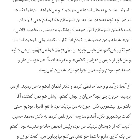
میلشان برخلاف استعدادشان، اکثرشان هم فارغ‌التحصیل‌های دبیرستان
البرزند. من دلم به حال این‌ها می‌سوزد و دلم می‌خواهد این‌ها را یک جا
بدهم. چنانچه به حدی من به این دبیرستان علاقمندم حتی فرزندان
مستخدمین دبیرستان البرز همه‌شان پزشک و مهندس و ببخشید قاضی و
این‌ها شدند و من مجبورشان کردم این کار را بکنند. ولی با وجود این باز
هم تکرار می‌کنم، من خیلی چیزها را نمی‌فهمم شما می‌فهمید و می دانید
و من غیر از درس و منزلم و کلاس‌ها و مدرسه اصلاً اهل حزب و دار و
دسته هم نبودم و نیستم و نخواهم بود. شعورم نمی‌رسد.
از آنجا درآمدم و خداحافظی کردم و دکتر لقمان ادهم به من رسید. از من
پرسید، جریان چی بود؟ جریان را بهش گفتم. ایشان هم بمن گفتند، آقا
پاشو برو، بیشعوری نکن. چون به من نزدیک بود با هم فامیل بودیم، حتی
گفت بیشعوری نکن. آمدم مدرسه البرز تلفن کردم به دکتر محمد حسین
ادیب که از دوستان نزدیک من بود، رئیس انجمن خانه و مدرسه بود، گفتم
من یک کاری دارم با شما خواهش می‌کنم بیا پهلوی من. گفت تو زن و