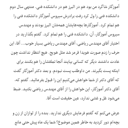
آموزگار شاگرد من بود هم در البرز هم در دانشکده فنی. منتهی سال دوم
دانشکده فنی را ول کرد رفت برادرش سیروس آموزگار دانشکده فنی را
هم تمام کرد. آموزگارها بچه‌هایشان همه‌شان البرز بودند و مهندس
سیروس آموزگار، آن، دانشکده فنی را هم تمام کرد. گفتم بگذارید در
اختیار آقای مهندس ریاضی، آقای مهندس ریاضی بسیار خوب… آقا، این
حرف را زدم صورت هویدا قرمز شد مثل هویج. هیچ انتظار نداشت چون
عادت داشتند دیگر که کسانی بیایند آنجا تملقشان را هم بکنند برای
اینکه پست بگیرند. من داوطلب پست نبودم. و بعد دکتر آموزگار گفت
که آقای دکتر از شما خواهش می‌کنیم این را قبول بفرمائید. گفتم که،
آقای دکتر آموزگار، این خواهش را از آقای مهندس ریاضی بکنید. ضبط
می‌شود غل و غشی ندارد، عین حقیقت است آقا.
عرض می‌کنم که گفتم فرمایش دیگری ندارید. بنده را از لوازان از زن و
بچه‌ام دور کردید به خاطر همین موضوع؟ شما یک ماه پیش حتی مانع