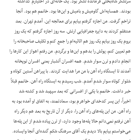
سرلشکر شاه‌بختی فرمانده لشکر بود. یک خانه‌ای در اختیارم گذاشته
بودند. همسایه‌اش گاومیش و بامیش و این‌ها بود. خانمم هم بود. آنجا
تراخم گرفت. من اجازه گرفتم بیایم برای معالجه این. آمدم تهران. بعد
منتقلم کردند به دایره جغرافیایی ارتش. سه روز اجازه گرفتم که یک روز
بروم یک روز بیایم یک روز هم اثاثیه‌ام را جمع کنم و تکلیف صاحبخانه را
هم تعیین کنم، پولش را بدهم و این‌ها و برگردم. من رفتم اهواز این کارها را
انجام دادم و ترن سوار شدم. همه افسران آتشبار یعنی افسران توپخانه
آمدند تا ایستگاه راه آهن با من مرا هدایت کردند. با پیراهن آستین کوتاه و
شلوار کوتاه سوار شدم آمدم. شب رسیدم به ایستگاه راه آهن. خانمم قبلاً
خبر داشت. خانمم با یکی از افسرانی که بعد سپهبد شد و کشته شد
اخیراً، این پسر کدخدای خواهرم بود، سعادتمند، به اتفاق او آمده بود به
راه آهن. من این پله‌های راه آهن را، دیگر از آن تاریخ به بعد هم دیگر راه
آهن نرفتم نمی‌دانم حالا پله‌ها وجود دارد، از ترن پیاده شدم از این پله‌ها
می‌خواستم بیایم بالا دیدم یک آقای سرهنگ شکم گنده‌ای آنجا وایساده.