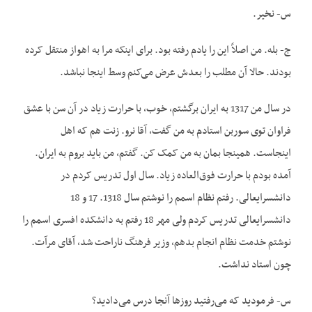
س- نخیر.
ج- بله. من اصلاً این را یادم رفته بود. برای اینکه مرا به اهواز منتقل کرده
بودند. حالا آن مطلب را بعدش عرض می‌کنم وسط اینجا نباشد.
در سال من 1317 به ایران برگشتم، خوب، با حرارت زیاد در آن سن با عشق
فراوان توی سوربن استادم به من گفت، آقا نرو. زنت هم که اهل
اینجاست. همینجا بمان به من کمک کن. گفتم، من باید بروم به ایران.
آمده بودم با حرارت فوق‌العاده زیاد. سال اول تدریس کردم در
دانشسرایعالی. رفتم نظام اسمم را نوشتم سال 1318. 17 و 18
دانشسرایعالی تدریس کردم ولی مهر 18 رفتم به دانشکده افسری اسمم را
نوشتم خدمت نظام انجام بدهم، وزیر فرهنگ ناراحت شد، آقای مرآت.
چون استاد نداشت.
س- فرمودید که می‌رفتید روزها آنجا درس می‌دادید؟