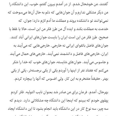
گفتند، من خوشحال شدم. از در آمدم بیرون گفتم، خوب، این دانشگاه را
من دیگر مشکلی ندارم و آن جوان‌هایی که دلم به حال آن‌ها می‌سوخت که
نمی‌توانند تو دانشکده بروند و مملکت ما آدم لازم دارد؛ جوان، که
خدمت به مملکت بکند و ایده آل من طرز فکر من این است، حالا یا غلط یا
صحیح. طرز فکر من این است ایران را بایست جوان‌های ایرانی آباد کنند.
جوان‌های فاضل باتقوای ایرانی نه خارجی. خارجی‌هایی که می‌آیند به
ایران، خارجی‌های فاضل و دانشمند نمی‌آیند. خارجی‌های حمال می‌آیند
و جاسوس می‌آیند. جوان‌های شایسته، جوان‌های خوب که خدا را شکر
می‌کنم که هفتاد نفر از اینها را آوردم یکی از یکی برجسته‌تر، یکی از یکی
بهتر. حقیقتاً مفتخرم به این کار. ولی افسوس که آنها را بیچاره کردم.
بهرحال، آمدم. فرمان برای من صادر شد بعنوان نایب التولیه. فکر کردم
پهلوی خودم که ببینم که اینجا این دانشگاه چه مشکلاتی دارد. دیدم که
سه چیز، سه نوع کار در این دانشگاه باید انجام بشود تا این دانشگاه ایجاد