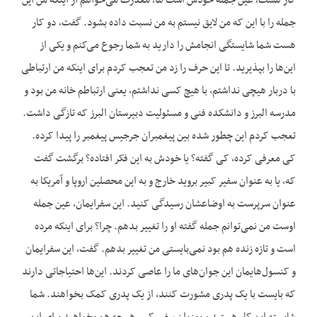
کار هست، عین جمله خودش است ها، معذرت می‌خواهم از اینکه من این
جمله را با این که من لایق نیستم به من نسبت داده بشود. گفت، دو کار
هست شما شایستگی انجامش را دارید به شما رجوع می‌کنم و یکی از
این‌ها را بپذیرید. تا این حرف را زد من تعجب کردم برای اینکه من ارتباطی
با دربار هیچی نداشتم، با هیچ کسی نداشتم، یعنی ارتباطم خانه من بود و
مدرسه البرز و دانشکده فنی و مسئولیت دبیرستان البرز که تازگی داشت.
تعجب کردم این چطور شده بین پیغمبران جرجیس پیغمبر را پیدا کرده.
کی معرفی کرده، کی گفته؟ یا خودش به این فکر افتاده؟ برگشت گفت
که، یا به عنوان سفیر کبیر بروید خارج و به این محصلین اروپا و آمریکا به
عنوان سرپرست به اوضاعشان رسیدگی کنید. این سفرایمان، عین جمله
اوست من نمی‌توانم جمله گفته او را تغییر بدهم. چرا؟ برای اینکه مرده
است و تازه زنده هم بود نمی‌بایستی من تغییر بدهم. گفت، این سفرایمان
و کنسول‌هایمان این جوان‌های ما را عاصی کردند. این‌ها احتیاجاتی دارند
که بایست با یک پدری مشورت کنند، از یک پدری کمک بخواهند. شما