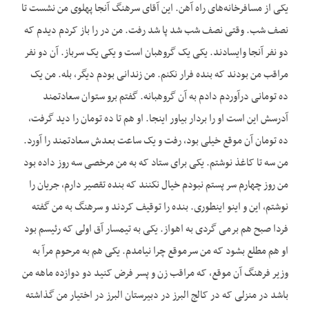
یکی از مسافرخانه‌های راه آهن. این آقای سرهنگ آنجا پهلوی من نشست تا
نصف شب. وقتی نصف شب شد پا شد رفت. من در را باز کردم دیدم که
دو نفر آنجا وایسادند. یکی یک گروهبان است و یکی یک سرباز. آن دو نفر
مراقب من بودند که بنده فرار نکنم. من زندانی بودم دیگر، بله. من یک
ده تومانی درآوردم دادم به آن گروهبانه. گفتم برو ستوان سعادتمند
آدرسش این است او را بردار بیاور اینجا. او هم تا ده تومان را دید گرفت،
ده تومان آن موقع خیلی بود، رفت و یک ساعت بعدش سعادتمند را آورد.
من سه تا کاغذ نوشتم. یکی برای ستاد که به من مرخصی سه روز داده بود
من روز چهارم سر پستم نبودم خیال نکنند که بنده تقصیر دارم، جریان را
نوشتم، این و اینو اینطوری. بنده را توقیف کردند و سرهنگ به من گفته
فردا صبح هم برمی گردی به اهواز. یکی به تیمسار آق اولی که رئیسم بود
او هم مطلع بشود که من سرموقع چرا نیامدم. یکی هم به مرحوم مرآ به
وزیر فرهنگ آن موقع، که مراقب زن و پسر فرض کنید دو دوازده ماهه من
باشد در منزلی که در کالج البرز در دبیرستان البرز در اختیار من گذاشته