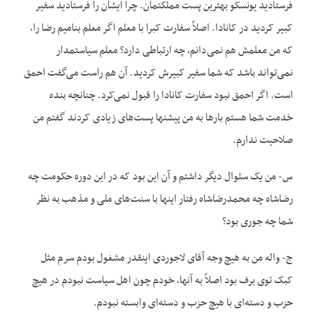
فرستادید یونسکو بهترین پست مملکتمان. چرا ایشان را فرستادید سفیر
کبیر کردید در کانادا. اصلاً سفارت کبرا با معلم اگر معلم بنامیم رضا را،
که من معلمش هم نمی‌دانم، چه ارتباطی دارد؟ معلم سیاستمدار
نمی‌تواند باشد که شما سفیر کبیرش کردید. آن هم راست می‌گفت احمق
است. اگر احمق نبود سفارت کانادا را قبول نمی‌کرد. چنانچه بنده
خدمت شما هستم بارها به من پیشنها پست‌های زیادی کردند گفتم من
صلاحیت ندارم.
س- من یک سئوال دیگر داشتم و آن این بود که در این دوره حکومت چه
رضاشاه چه محمدرضا‌شاه رفتار اینها با سنت‌های ملی و مذهب به نظر‌
شما چه جوری بود؟
ج- واله من به هیچ وجه آقای لاجوردی اینقدر مشغول بودم سرم مثل
کبک توی برف بود اصلاً به آنها، خودم چون اهل سیاست نبودم در‌ هیچ
حزب و دسته‌ای با هیچ حزب و دسته‌ای وابسته نبودم.