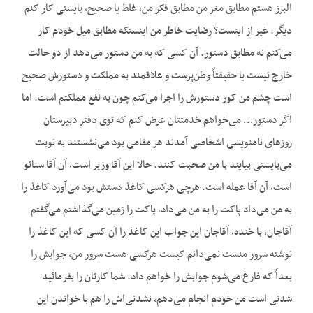
البرز هستم مطابق مغز من مطابق فکر من، غلط یا صحیح، بایستی کار کنم
دیگر. غیر از اینست؟ رضایت خاطر من اینستکه مطابق میل خودم کار
می‌کنم نه مطابق دستور. آن کسی که به من دستور می‌دهد از دو حالت
خارج نیست یا حقیقتاً وطن‌پرست و علاقمند به مملکت و دستورش صحیح
است چشم من کور دستورش را اجرا می‌کنم چون به نفع مملکتم است. اما
اگر دستور… می‌خواهم خدمتتان عرض کنم که توی دفتر دبیرستان
روزهای نامنویسی اشخاصی آمدند هر مقامی بود می‌نشستند به نوبت
می‌بایستی بیایند با من صحبت کنند. حالا این آقا وزیر است، آن آقا سناتو
است، آن آقا عمله است. هرچی هرکسی کاغذ دستش بود می‌آورد کاغذ را
به من می‌داد پاکت را به من می‌داد، پاکت را زمین می‌گذاشتم می‌گفتم
آقاجان، با خنده، آقاجان این جواب این کاغذ را آن کسی که این کاغذ را
نوشته سرور منست نمی‌دانم کیست هرکسی هست سرور من، جوابش را
بعداً که فارغ می‌شوم جوابش را خواهم داد. شما کارتان را بفرمائید
شدنی است من خودم انجام می‌دهم، نشدنی‌اش را هم با خواندن این