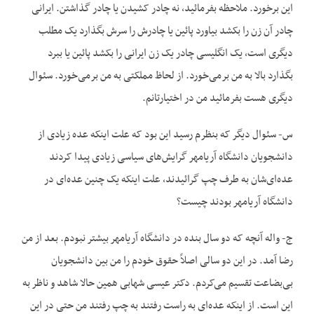
این برخورد. ملاحظه بفرمائید، نه چادر کشیدن یا چادر گذاشتن. ایرانی
چادر آن زن را بکشد بیاورد پائین یا چادرش را سرش بگذارد یک مطلب
دیگری است، یک انگلیسی چادر یک زن ایرانی را بکشد پائین یا ببرد
بگذارد بالا به من برمی‌خورد. از لحاظ مملکتی به من برمی‌خورد. سئوال
دیگری هست بفرمائید من در اختیارتانم.
س- سئوال دیگر که بنظرم رسید این بود که علت اینکه عده زیادی از
دانشجویان دانشگاه آریا‌مهر گرایش‌های سیاسی زیادی پیدا کردند
عده‌ای‌شان به طرف چپ گرائیدند، علت اینکه یک چنین عده‌ای در
دانشگاه آریا‌مهر بودند چیست؟
ج- واله آنچه که دو‌ سال بنده در دانشگاه آریا‌مهر بیشتر نبودم. بعد از من
رضا آمد. در این دو سالی اصلاً حقوق خودم را من بین دانشجویان
بی‌بضاعت تقسیم می‌کردم. دکتر عیسی شهابی همین حالا شاهد و ناظر به
این است. از اینکه عده‌ای به راست رفتند به چپ رفتند من حتی در این