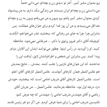
برو بعنوان سفیر کبیر. آخر تو دیدی زن و بچه‌ام، می‌دانی حتماً
می‌دانستی زن و بچه‌ام ایران نیستند من زندگی سگ دارم، به من پیشنهاد
کردی بعنوان سفیر کبیر پاشو برو بیرون و من می‌رفتم بیرون به زن و بچه‌ام
حداقل می‌رسیدم، و من آن روز فدا کردم برای جوان‌های مملکت. پس
بنابراین چرا، چرا به جای من رضائی که، ببخشید عذر می‌خواهم، انگشت
کوچیکه آقای دکتر فیروز پرتوی یا دکتر… ضرغامی نمی‌شود، ملاحظه
کنید، او را آوردید در رأس اینها. چظور می‌توانند ایشان این آقایان دوام
پیدا کنند. پس بنابراین این شخص و اطرافیانشان لایق، لیاقت این را
نداشتند که این جوان‌های نازنین را جلب کنند. بعدش… نتایج بعدیش
هم عکس‌العمل‌ همان کارهای آنهاست. عکس‌العمل کارهای آقای اعلم
است. عکس‌العمل کارهای آقای شریف امامی است که، ببخشید، خودش
دزد درجه اول بود. ملاحظه بفرمائید. عکس‌العمل… من جریان آقای
ریاضی و آقای مهندس شریف امامی را، مهندس که چه عرض کنم،
تکنیسین شریف امامی را برای شما عرض کردم. من اگر دو نفر رئیس فاسد