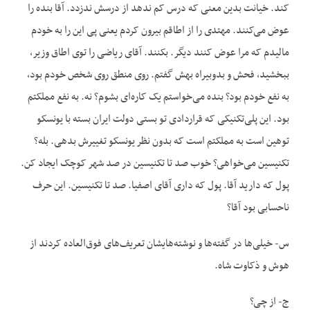
کند. خیانت بدین معنی که درس کم ندهد از درسش ندزدد. آقا بنده را
عوض می‌کنند. مهتدی را از اطاقم بیرون کردم یعنی پی این را به خودم
مالیدم که مرا عوض کنند دیگر. بکنند. آقای ریاضی را توی اطاق وزیر،
ببخشید، فحش و بد‌و‌بیراه بهش گفتم. روی منطق روی شخص خودم بود،
به نفع خودم بود؟ بنده می‌خواستم یک کاره‌ای بشوم؟ نه. به نفع مملکتم
بود. این پلی‌تکنیکی که قراردادی تو بستی دولت ایران بسته با یونسکو
توهین است به مملکتم است که بدون نظر یونسکو تغییرش بدهی. بله؟
تکنیسین می‌خواهی؟ خوب صد تا تکنیسین در صد شهر کوچک ایجاد کن.
پول که دارید آقا. پول که داری آقای اصفیا. صد تا تکنیسین. این حرف
ناحسابی بود آقا؟
س- خیلی‌ها در گفته‌ها و نوشته‌هایشان تعریف‌های فوق‌العاده کردند از
هوش و ذکاوت شاه.
ج- از چی؟