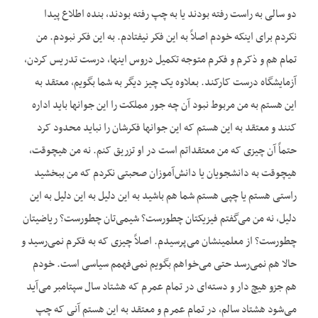
دو سالی به راست رفته بودند یا به چپ رفته بودند، بنده اطلاع پیدا
نکردم برای اینکه خودم اصلاً به این فکر نیفتادم. به این فکر نبودم. من
تمام هم و ذکرم و فکرم متوجه تکمیل دروس اینها، درست تدریس کردن،
آزمایشگاه درست کار‌کند. بعلاوه یک چیز دیگر به شما بگویم، معتقد به
این هستم به من مربوط نبود آن چه جور مملکت را این جوانها باید اداره
کنند و معتقد به این هستم که این جوانها فکرشان را نباید محدود کرد
حتماً آن چیزی که من معتقداتم است در او تزریق کنم. نه من هیچوقت،
هیچوقت به دانشجویان یا دانش‌آموزان صحبتی نکردم که من ببخشید
راستی هستم یا چپی هستم شما هم باشید به این دلیل به این دلیل به این
دلیل، نه من می‌گفتم فیزیکتان چطورست؟ شیمی‌تان چطورست؟ ریاضیتان
چطورست؟ از معلمینشان می‌پرسیدم. اصلاً چیزی که به فکرم نمی‌رسید و
حالا هم نمی‌رسد حتی می‌خواهم بگویم نمی‌فهمم سیاسی است. خودم
هم جزو هیچ دار‌ و دسته‌ای در تمام عمرم که هشتاد سال سپتامبر می‌آید
می‌شود هشتاد سالم، در تمام عمرم و معتقد به این هستم آنی که چپ