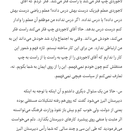
لاجوردی چپ فکر می‌کند یا راست فکر می‌‌کند. فکر کردم که آقای
لاجوردی معلم فیزیک درست بهش درس داده؟ معلم ریاضی درست بهش
درس داده؟ یا درس نداده. اگر درس نداده من موظفم آن معلم را وادار
کنم درست درس بدهد. حالا آقای لاجوردی چپ فکر می‌کند راست فکر
می‌کند، خودش می‌داند. وقتی به اجتماع وارد شد خودش می‌داند این به
من ارتباطی ندارد. من برای این کار ساخته نیستم. تازه فهم و شعور این
کار را ندارم که آقای لاجوردی را از چپ به راست یا از راست به چپ
منتقلش کنم چون خودم نمی‌فهمم. این را از روی ایمان به شما بگویم. نه،
تعارف نمی‌کنم از سیاست هیچی نمی‌فهمم.
س- حالا من یک سئوال دیگری داشتم و آن اینکه با توجه به اینکه
دبیرستان البرز می‌شود گفت که روی‌هم رفته تشکیلات مستقلی بوده
یعنی از دولت، ولی خوب کم و بیش باز نفوذ وزارت فرهنگ می‌توانسته
اثر مثبت یا منفی روی پیشبرد کارهای دبیرستان بگذارد. دلم می‌خواست
می‌فرمودید که طی این سی و چند سالی که شما رأس دبیرستان البرز