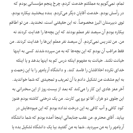
تمام، نمی‌گویم به مملکتم خدمت کردم، چرخ پنجم مؤسساتی بودم که
در رأسش بودم. خدمت آقایان دیگر می‌کردم. بنده ببخشید بیکاره بودم،
توی دبیرستان البرز مخصوصاً. نه این حقیقتی است، نخندید. من تو اطاقم
بیکاره بودم آن سیصد نفر معلم بودند که این بچه‌ها را هدایت کردند نه
من. من تدریس نمی‌کردم. آن سیصد نفر معلم این‌ها را هدایت کردند. من
فقط مراقب آن بودم که این بچه‌ها که به من سپرده شدند کسی به اینها
خیانت نکند. خیانت به مفهوم اینکه درس کم به اینها بدهد و یا اینکه
خدای نکرده اخلاقشان را فاسد کند. و دانشگاه آریامهر را با این زحمت و
به ایم مشقت من تشکیل دادم با آن تعریف و تمجیدی که شما خواندید.
آخر مغز عادی این کار را می‌کند که بعد از بیست روز از این سخنرانی به
این جلوی دو هزار، آقا تو برو پی کارت. من یک درختی کاشته بودم هنوز
کود کافی و آب کافی به این درخت نداده بودم که این میوه‌هایش در
بیاید. آقای محترم، من عقب جنابعالی اینجا آمده بودم که شما دانشگاه
آریامهر را به من سپردید. شما به من گفتید بیا یک دانشگاه تشکیل بده یا