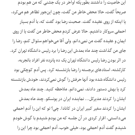
این خاصیت را داشتند بطوریکه اواخر در یک جشنی که من هم بودم
صریحاً گفت، حالا محض خاطر من گفت، چون این‌جور تظاهر هم می‌کرد،
یا اینکه از روی عقیده گفت. صحبت رضا بود گفت که، با آدم بسیار
احمقی سروکار داشتیم. حالا عرض کردم محض خاطر من گفت یا از روی
ایمان و عقیده گفت من نمی‌دانم. ولی آقا می‌خواهم سئوال کنم، رضا را
جای من گذاشت چند ماه بعدش این رضا را برد رئیس دانشگاه تهران کرد.
در اثر بودن رضا رئیس دانشگاه تهران یک ده پانزده نفر افراد باتجربه،
کارکشته، استادهای برجسته را رضا بازنشسته کرد. پس آدم کوچکی بود
رئیس دانشگاه شده بود آنها حرفش را گوش نمی‌کردند، خودش بازنشسته
کرد یا بهش دستور دادند، نمی‌دانم. ملاحظه کنید. چند ماه بعدش
ایشان را کردند مدیرکل… نماینده ایران در یونسکو. چند ماه بعدش
ایشان را کردند سفیر کبیر ایران در کانادا. چی؟ تو که این را آدم احمقی
می‌دانستی، اقرار کردی در آن جلسه که من بودم شنیدم با گوش خودم
شنیدم گفت آدم احمقی بود، خیلی خوب، آدم احمقی بود چرا این را