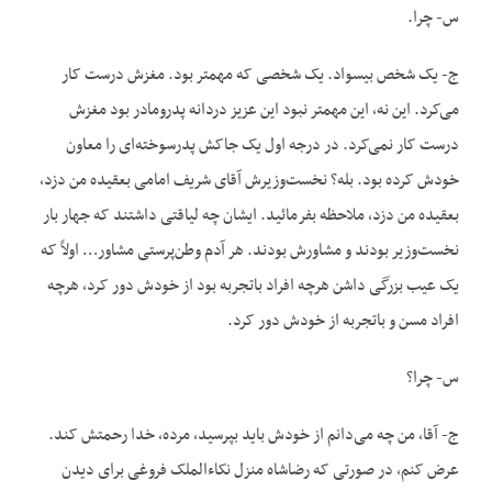
س- چرا.
ج- یک شخص بیسواد. یک شخصی که مهمتر بود. مغزش درست کار
می‌کرد. این نه، این مهمتر نبود این عزیز دردانه پدرومادر بود مغزش
درست کار نمی‌کرد. در درجه اول یک جاکش پدر‌سوخته‌ای را معاون
خودش کرده بود. بله؟ نخست‌وزیرش آقای شریف امامی بعقیده من دزد،
بعقیده من دزد، ملاحظه بفرمائید. ایشان چه لیاقتی داشتند که جهار بار
نخست‌وزیر بودند و مشاورش بودند. هر آدم وطن‌پرستی مشاور… اولاً که
یک عیب بزرگی داشن هرچه افراد باتجربه بود از خودش دور کرد، هرچه
افراد مسن و باتجربه از خودش دور کرد.
س- چرا؟
ج- آقا، من چه می‌دانم از خودش باید بپرسید، مرده، خدا رحمتش کند.
عرض کنم، در صورتی که رضاشاه منزل نکاءالملک فروغی برای دیدن