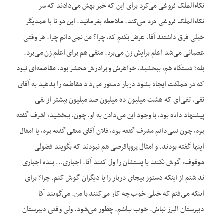
نکاءالملک فروغی می‌کرد برای این که خبر بهش می‌دادند که سر
نکاءالملک فروغی درد می‌کند. ملاحظه بفرمائید. این دو تا با همدیگر
خیلی فرق داشتند آقا. عرض بکنم که، چرا؟ من نمی‌دانم چرا. هر وقتی
عصبانی می‌شد اعلم برایش زن می‌برد. متقی هم برای اعلم زن می‌برد.
بله؟ دستگاه هم، ببخشید، خواهرش و برادرش محشر بود. مقاطعه‌ای نبود
که در مملکت ایجاد بشود دربار دستور می‌داد مقاطعه را بدهید به آقای
تقی، تقی‌ای که هشت میلیون ده میلیون صد میلیون بیشتر از نقی
پیشنهاد داده بود، با وجود این می‌دادن به او. چون، ببخشید، اشرف گفته
بود، چون نمی‌دانم مشرف گفته بود، فلان آقای متقی گفته بود، یا امثال
اینها گفته بودند. و امثال پروپاقرصی هم نبودند که بگویند فضولی
موقوف، گوش نکنند یا پستشان را ول کنند آقا. اجباری… بنده اجباری
نداشتم از اینکه دستور بیجای دربار را یا دیگران گوش کنم. چرا؟ برای
اینکه می‌فتم که خیلی خوب چه کار می‌کنند با من. می‌گویند آقا
دبیرستان البرز نباش. خوب نباشم. چطور می‌شود. ولی وقتی دبیرستان