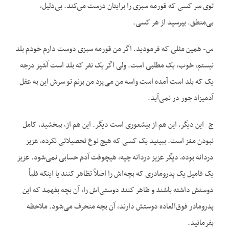
توی سر کسی که قورمه سبزی را برایتان درست می‌کند. بی‌دلیل،
بی‌منطق. بپرسید از هر کسی.
س- همین مثلی که فرمودید. اگر من قورمه سبزی دوست دارم خودم بلد
نیستم، خوب، یک مطلبی است. ولی اگر یک نفر که بلد است آشپز درجه
یک که بلد است آمده است واسه من می‌پزد من بزنم تو سرش این به عقل
آدمیزاد جور در نمی‌آید.
ج- این دیگر، این هم از بیشعوری است دیگر. این هم از، ببخشید، کامل
نبودن مغز است. ببینید یک کسی که هیچ نوع تحصیلاتی نکرده، عزیز
دردانه بوده، دیگر عزیز دردانه چیه، هیچوقت آدم حسابی نمی‌شود. عزیز
یک فامیل یک پدرومادری که بچه‌اش را اصلاً تظاهر کنند یا اینکه فلباً
دوستش داشته باشند و ظاهر کنند دوستی‌اش را، آن بچه بفهمد که این
پدرومادر فوق‌العاده دوستش دارند، آن بچه منحرف می‌شود. ملاحظه
بفرمائید.