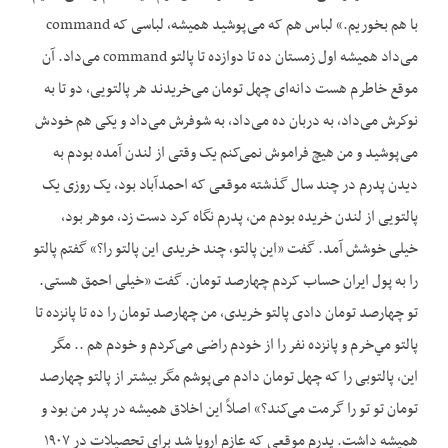
با هم بخوریم.» لباس هم که می‌‌‌پوشید همیشه، لباسی که command
می‌‌‌داد همیشه اول زمستان ده تا دوازده تا پالتو command می‌‌‌داد. آن
موقع خاطرم هست دانه‌ای چهل تومان می‌‌‌خریدند هر پالتویی، دو تا به
نوكرش می‌‌‌داد، به دربان ده می‌‌‌داد، به شوفرش می‌‌‌داد و یکی هم خودش
می‌‌‌پوشید و من هیچ فراموش نمی‌کنم یک وقتی از لندن آمده بودم به
دیدن پدرم در چند سال گذشته موقعی که احمدآباد بود، یک روزی یک
پالتویی از لندن خریده بودم من، پدرم نگاه کرد دست زد، موهر بود،
خیلی خوشش آمد. گفت «این پالتو، چند خریدی این پالتو را؟» گفتم پالتو
را به پول ایران حساب کردم چهارصد تومان. گفت «خیلی احمق هستی.
تو چهارصد تومان دادی پالتو خریدی، من چهارصد تومان را ده تا پانزده تا
پالتو مي‌خرم و پانزده نفر را از خودم راضی می‌‌‌‌کردم و خودم هم .. مگر
این، پالتوبی را که چهل تومان دادم می‌‌‌پوشم مگر بیشتر از پالتو چهارصد
تومان تو تو را گرمت می‌‌‌‌کند؟» اصلاً این اخلاق همیشه در پدر من بود و
همیشه داشت. پدرم موقعی که عازم اروپا شد برای تحصیلات در ۱۹۰۷