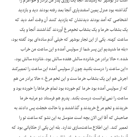
است در بوشهر که رسیدند آنجا یک روزی پدر من برادر و خواهرم را
گذاشته بود منزل يمين اسفندیاری آنجا بعد رفته بودند دید و بازدید
اشخاصی که آمد بودند دیدنشان که بازدید کنند آن وقت آمد دید که
یک بشقاب خرما و یک بشقاب تخم‌مرغ آوردند گذاشتند آنجا و یک
ساعت کهنه. یکی از این تجار بوشهر که خیلی آدم ساده‌ای بود گفته بود،
«بله ما شنیدیم این پسر شما از سوئیس آمده و این ساعت من خراب
شده.» حالا برادر من شانزده سالش هفده سالش بود، شانزده سالش بود،
«این ساعت را درست بکنید چون از سوئیس آمده این ساعت را تعمیرکند
اجرش هم این یک بشقاب خرما ست و این تخم مرغ.» حالا برادر من هم
که از سوئیس آمده بود خرما کم خورده بود تمام خرما‌ها را خورده بود و
ساعت را نمی‌توانست درست بکند. پدرم هم فرستاد دو مرتبه خرما
خریدند و تخم مرغ خریدند و گذاشتند و با حالت خجلت پس دادند به
صاحبش که آقا این الان بچه است متوسل به این نشو که ساعت تو را
تعمیر کند. این اطلاع ساعت‌سازی ندارد. بله این یکی از حکایاتی بود که