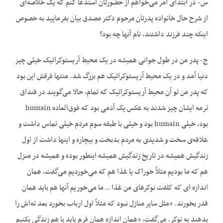
س- در ابتدای امر می‌‌‌‌خواهم از حضورتان استدعا کنم که یک خلاصه‌ای
از شرح حال خانواده پدرتان مرحوم دکتر مصدق بیان بفرمایید به خصوص
اینکه چند فرزند داشتند، نام آنها چه بود؟
ج- پدر من در طول جوانی همیشه در یک محیط آریستوکراتیک خیلی چیز
دنیا آمد و در یک محیط آریستوکراتیک هم بزرگ شد. منتها فرقش این بود
که پدر من تو آن محیط آریستوکراتیک که تمام، حالا می‌‌‌گویند در قنداق
ترمه ایشان چیز شدند به عکس یک آدمی بود که فوق‌العاده humain
بود، خیلی humain بود و خیلی با طبقه سوم مردم خیلی تماس داشت و
علاقه‌ی سخت و شدیدی به مردم بدبخت و بیچاره و اینها داشت از اول
زندگیش هميشه در تاریخ زندگیش همیشه اینطور بوده و همیشه در منزل
هم که ما بودیم مثلاً خوراک یا غذا هم که می‌‌‌‌خوردیم می‌‌‌‌گفت، همان
اندازه ای که کلفت نوکرهای من غذا .. ما می‌‌‌‌خوریم آنها هم باید همان
قدر بخورند. «مثل سایر منازل نبود که مثلاً اول ارباب بخورد بعد ته‌اش را
بدهند به نوکر. می‌‌‌‌گفت، «همان اندازه همان فرم باید با هم زندگی بکنیم