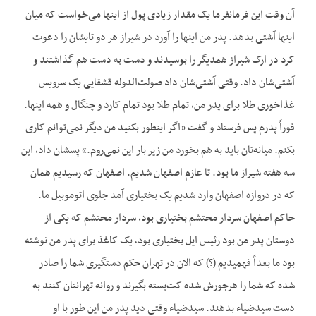
آن وقت این فرمانفرما یک مقدار زیادی پول از اینها می‌‌‌‌خواست که میان
اینها آشتی بدهد. پدر من اینها را آورد در شیراز هر دو تایشان را دعوت
کرد در ارک شیراز همدیگر را بوسیدند و دست به دست هم گذاشتند و
آشتی‌شان داد. وقتی آشتی‌شان داد صولت‌الدوله قشقایی یک سرویس
غذاخوری طلا برای پدر من، تمام طلا بود تمام کارد و چنگال و همه اینها.
فوراً پدرم پس فرستاد و گفت «اگر اینطور بکنید من دیگر نمی‌توانم کاری
بکنم. میانه‌تان باید به هم بخورد من زیر بار این نمی‌روم.» پسشان داد، این
سه هفته شیراز ما بود. تا عازم اصفهان شدیم. اصفهان که رسیدیم همان
که در دروازه اصفهان وارد شدیم یک بختیاری آمد جلوی اتوموبیل ما.
حاکم اصفهان سردار محتشم بختیاری بود، سردار محتشم که یکی از
دوستان پدر من بود رئیس ایل بختیاری بود، یک کاغذ برای پدر من نوشته
بود ما بعداً فهمیدیم (؟) که الان در تهران حکم دستگیری شما را صادر
شده که شما را هرجورش شده کت‌بسته بگیرند و روانه تهرانتان کنند به
دست سیدضياء بدهند. سیدضیاء وقتی دید پدر من این طور با او