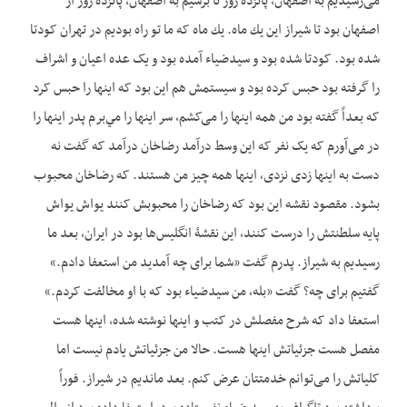
می‌‌‌‌رسیدیم به اصفهان، پانزده روز تا برسیم به اصفهان، پانزده روز از
اصفهان بود تا شيراز اين يك ماه. يك ماه که ما تو راه بودیم در تهران کودتا
شده بود. کودتا شده بود و سیدضياء آمده بود و یک عده اعيان و اشراف
را گرفته بود حبس کرده بود و سیستمش هم این بود که اینها را حبس کرد
که بعداً گفته بود من همه اینها را می‌‌‌‌کشم، سر اینها را مي‌برم پدر اينها را
در می‌‌‌‌آورم که يک نفر که این وسط درآمد رضاخان درآمد که گفت نه
دست به اینها زدی نزدی، اینها همه چیز من هستند. که رضاخان محبوب
بشود. مقصود نقشه این بود که رضاخان را محبوبش کنند یواش یواش
پایه سلطنتش را درست کنند، این نقشۀ انگلیس‌ها بود در ایران، بعد ما
رسیدیم به شیراز. پدرم گفت «شما برای چه آمديد من استعفا دادم.»
گفتیم برای چه؟ گفت «بله، من سیدضیاء بود که با او مخالفت کردم.»
استعفا داد که شرح مفصلش در کتب و اینها نوشته شده، اینها هست
مفصل هست جزئیاتش اینها هست. حالا من جزئياتش یادم نیست اما
کلیاتش را می‌‌‌‌توانم خدمتتان عرض کنم. بعد ماندیم در شیراز. فوراً