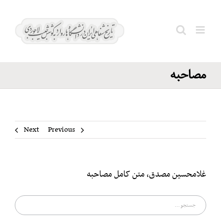
Ski
غلامحسین
t
مصدق،
conten
Search
متن کامل
for:
مصاحبه
Next
Previous
غلامحسین مصدق، متن کامل مصاحبه
جستجو
برای: