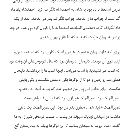
برداشته بود تلگراف به سید ضياء نفرستاده بود، استعفا داده بود از والی
فارس استعفا داده بود به شاه، به احمدشاه تلگراف کرد. احمدشاه يك ماه
گذاشت تا جواب ما را بدهد، جواب تلگراف پدر مرا بدهد. بعد از یک
ماه تلگراف کرد، «مصدق‌السلطنه استعفا شما را قبول کردیم و شما هر چه
زودتر به تهران حرکت کنید.» که ما عازم تهران شدیم.
روزی که عازم تهران شدیم در عرض راه یک گاری بود که مستخدمين و
اینها توی آن بودند. دلیجان، دلیجان بود که مثل اتوبوس‌های آن وقت بود
که اسب می‌‌‌‌کشیدید با اسب می‌‌‌‌آمد. اینها اسب‌ها را برداشتند دليجان
معلق شد رو زمین و دو تا از نوکرها یکی دستش شکست و یکی پایش
شکست. برای خاطر این پدر من مجبور شد که بماند آنجا، ما رفتیم،
نصیرالملک بود نصیرالملک شیرازی بود که قوامی فامیلش است
نصیرالملک شاید هم .. معاون پدر من بود. این نصیرالملک یک دهی
داشت در سيدان نزدیک سیوند در پشت .. هشت فرسخی شیراز. به ما
گفت «شما بروید به سيدان بمانید تا این نوکرها بروند به بیمارستان گچ