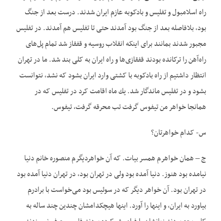
راه اسلامبول و تفليس و بادکوبه عازم ایران شدند. درست بعد از جنگ
بود، بلافاصله بعد از جنگ بود آمدند حتی تا تفلیس هم آمدند. در تفلیس
مجبور شدند بمانند برای اینکه انقلاب روسیه و قفقاز شد تمام پل‌های
راه‌آهن را ترکانده بودند قفقازی‌ها و راه ایران به کلی بند شد. ما در تهران
انتظار داشتیم از راه بادکوبه با کشتی وارد ایران بشود که نشد، نتوانست
بشود و در تفلیس ماندگار شد. يك ماه اقامت کرد در تفلیس که در
همانجا خواهر من تيفوس گرفت تب محرقه گرفت، تیفوس.
س- کدام خواهرتان؟
ج – همان خواهرم همسر بيات. که آن خواهردیگرم منصوره خانم دنیا
نیامده بود هنوز. دنیا آمده بود ولی در تهران بود، در تهران دنیا آمده بود
در تهران بود. آن خواهر دیگر که در سوئیس بود می‌‌‌خواست با برادرم
بیاورد به ایران، و اينها را آورد. اینها هیچکدامشان چندین چند ساله به