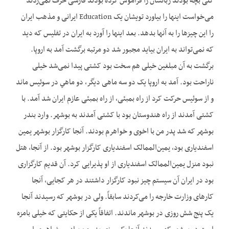
کلی بچه بودند زبانشان را فراموش کرده بودند فارسی حرف نمی‌زدند
می‌‌‌خواست اینها را بیاورد تویشان یک Education ایرانی و مذهب ایران
را این چیزها را به آنها بدهد. بعد اینها را آورد به ایران در تفلیس که دید
که نمی‌تواند به ایران بیاید مجبور شد دو مرتبه برگشت آمد به اروپا.
برگشت به آن مبلغین خیلی هم سخت بود کشتی پیدا نمی‌شد خیلی
ناراحت بود. آمد به اروپا یک دو سه ماهی دیگر، دو ماهي در سوئیس ماند
و از سوئیس حرکت کرد از راه بمبئی، از راه بمبئی عازم ایران شد آمد. با
کشتی آمدند از راه هندوستان بود با کشتی آمدند به بوشهر. وارد بندر
بوشهر که شد پدر من با اخوی و خواهرم بودند. آنجا کارگزار بوشهر يمين
اسفندیاری بود، يمين‌الممالک اسفندیاری کارگزار بوشهر بود. از آنجا، هتل
نبود منزل يمين‌الممالک اسفندیاری از او پذیرایی کرد. آن قدیم کارگزاری
بود در ایران آن سیستم چیز نبود کارگزار داشتند در هر کجایی، آنجا
کارهای وزارت خارجه را می‌‌‌کردند سابقاً. ولی در بوشهر که رسیدند آنجا
یک پنج شش روزی در بوشهر ماندند. اتفاقاً یکی از حکایتی که خیلی بامزه