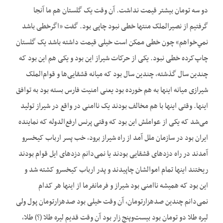
دو سه تومان بیشتر قیمت نداشت. آن وقت یک گلستان هم ما آنجا
گرفتیم از نصیرالملک منتها خطی نبود چاپی بود. گفت «اگرخطی باشد
نمي‌خواهم» چون خطی ممکن است خیلی قیمت داشته باشد یک گلستان
چاپ‌کرده خطی نبود. یکی از حرکات شیراز این بود و یکی هم این بود که
چندین سال گذشته، چندین سال بود که میانه قشقایی‌ها و قوام‌الملک
شیرازی میانه اینها به هم خورده بود یعنی امنیت فارس بسته بود به توافق
اينها. وقتی اینها با هم مخالف بودند یک ناامنی در واقع در شیراز تولید
می‌‌‌‌شد که یکی از عواملش این بود که وقتی پرنس ارفع‌الدوله که نماینده
ایران بود در سازمان ملل آمد از راه شیراز برود، خب پسر ارباب کیخسرو
آمدند در راه دزدهای قشقایی بودند یا نمی‌دانم دزدهای ایل قوام بودند
ريختند اینها تمام اموالشان چاپیدند و پدر ارباب کیخسرو کشته شد و
این بود که همیشه ناامنی بود شیراز و فرمانفرما از اينها هر کدام
نمی‌دانم چندین صدهزارتومان، آن وقت خیلی بود صدهزارتومان پول ولی
ليره طلا دو تومان بود بیست‌وپنج زار بود آن وقت قديم لیره طلا (؟) طلا،