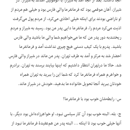
آنجا داشت. بعد از آنجا آمد به شیراز، با اتوموبیل آمدند به شیراز. در
شیراز، آهان موقعی بود که فرمانفرما والی فارس بود و خیلی هم مردم از
او ناراضی بودند برای اینکه خیلی اخاذی می‌‌‌کرد، از مردم پول می‌‌‌گرفت
اذیت می‌‌‌کرد مردم را، فرمانفرما دایی پدر من بود. رسید به شیراز و مردم
ریختندبه دور پدر من که ما می‌‌‌خواهیم شما والی ما باشید والی فارس
باشید. پدرم با یک کیف دستی هیچ چیزی نداشت آمد و فرمانفرما
احضار شد به مرکز و آمد به طرف تهران. پدر من ماند در شیراز والی فارس
شد. حالا ما درتهران انتظار داشتیم که اینها بیایند برسند به تهران. برادرم
و خواهرم همراه فرمانفرما کرد که شما این را ببرید به تهران همراه
خودتان ببرید آنجا تحویل خانواده ما بدهید، خودش در شیراز ماند.
س- رابطه‌شان خوب بود با فرمانفرما؟
ج- بله، البته خوب بود آن کار سیاسی نبود، او خواهرزاده‌اش بود دیگر، با
آنها خیلی خوب بود تا اینکه … البته پدر من هم‌عقیدۀ فرمانفرما نبود از