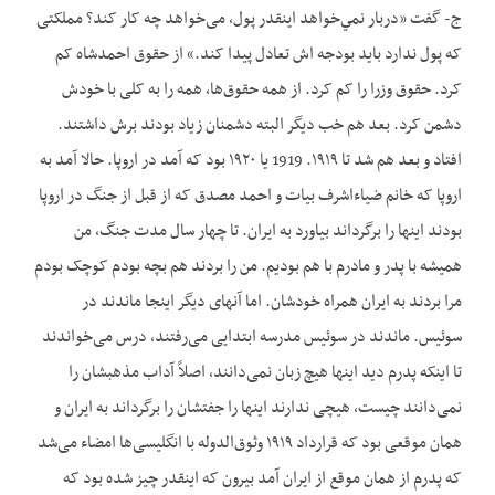
ج- گفت «دربار نمي‌خواهد اينقدر پول، می‌‌‌خواهد چه کار کند؟ مملکتی
که پول ندارد باید بودجه اش تعادل پیدا کند.» از حقوق احمدشاه کم
کرد. حقوق وزرا را کم کرد. از همه حقوق‌ها، همه را به کلی با خودش
دشمن کرد. بعد هم خب دیگر البته دشمنان زیاد بودند برش داشتند.
افتاد و بعد هم شد تا ۱۹۱۹. 1919 یا ۱۹۲۰ بود که آمد در اروپا. حالا آمد به
اروپا که خانم ضياءاشرف بیات و احمد مصدق که از قبل از جنگ در اروپا
بودند اینها را برگرداند بیاورد به ایران. تا چهار سال مدت جنگ، من
همیشه با پدر و مادرم با هم بودیم. من را بردند هم بچه بودم کوچک بودم
مرا بردند به ایران همراه خودشان. اما آنهای دیگر اینجا ماندند در
سوئیس. ماندند در سوئیس مدرسه ابتدایی می‌‌‌رفتند، درس می‌‌‌خواندند
تا اینکه پدرم دید اینها هیچ زبان نمی‌دانند، اصلاً آداب مذهبشان را
نمی‌دانند چیست، هیچی ندارند اینها را جفتشان را‌ برگرداند به ایران و
همان موقعی بود که قرارداد ۱۹۱۹ وثوق‌الدوله با انگلیسی‌ها امضاء می‌‌‌‌شد
که پدرم از همان موقع از ایران آمد بیرون که اینقدر چیز شده بود که