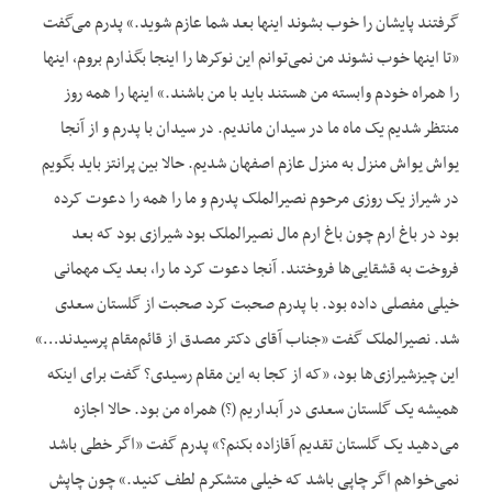
گرفتند پایشان را خوب بشوند اینها بعد شما عازم شوید.» پدرم می‌‌‌‌گفت
«تا اینها خوب نشوند من نمی‌توانم این نوکرها را اینجا بگذارم بروم، اینها
را همراه خودم وابسته من هستند باید با من باشند.» اینها را همه روز
منتظر شدیم یک ماه ما در سیدان مانديم. در سیدان با پدرم و از آنجا
یواش یواش منزل به منزل عازم اصفهان شديم. حالا بین پرانتز باید بگویم
در شیراز یک روزی مرحوم نصیرالملک پدرم و ما را همه را دعوت کرده
بود در باغ ارم چون باغ ارم مال نصیرالملک بود شیرازی بود که بعد
فروخت به قشقایی‌ها فروختند. آنجا دعوت کرد ما را، بعد یک مهمانی
خیلی مفصلی داده بود. با پدرم صحبت کرد صحبت از گلستان سعدی
شد. نصیرالملک گفت «جناب آقای دکتر مصدق از قائم‌مقام پرسیدند…»
این چیزشیرازی‌ها بود، «که از کجا به این مقام رسیدی؟ گفت برای اینکه
همیشه یک گلستان سعدی در آبداریم (؟) همراه من بود. حالا اجازه
می‌‌‌‌دهید یک گلستان تقدیم آقازاده بکنم؟» پدرم گفت «اگر خطی باشد
نمی‌خواهم اگر چاپی باشد که خیلی متشکرم لطف کنید.» چون چاپش