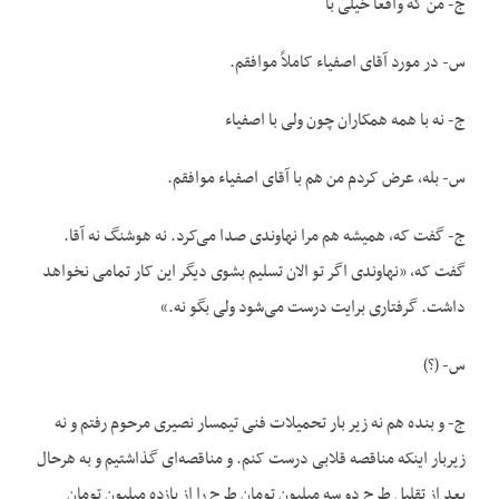
ج- من که واقعاً خیلی با
س- در مورد آقای اصفیاء کاملاً موافقم.
ج- نه با همه همکاران چون ولی با اصفیاء
س- بله، عرض کردم من هم با آقای اصفیاء موافقم.
ج- گفت که، همیشه هم مرا نهاوندی صدا می‌کرد. نه هوشنگ نه آقا.
گفت که، «نهاوندی اگر تو الان تسلیم بشوی دیگر این کار تمامی نخواهد
داشت. گرفتاری برایت درست می‌شود ولی بگو نه.»
س- (؟)
ج- و بنده هم نه زیر بار تحمیلات فنی تیمسار نصیری مرحوم رفتم و نه
زیربار اینکه مناقصه قلابی درست کنم. و مناقصه‌ای گذاشتیم و به هرحال
بعد از تقلیل طرح دو سه میلیون تومان طرح را از یازده میلیون تومان