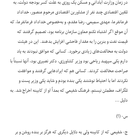
در زمان وزارت آبادانی و مسکن یک روزی به علت کسر بودجه دولت، به
تلقین اقتصادی چند نفر از مشاورین اقتصادی مرحوم منصور، خداداد
فرمانفرما، مهدی سمیعی، رضا مقدم، و به‌خصوص خداداد فرمانفرما، که
آن موقع اگر اشتباه نکنم معاون سازمان برنامه بود، تصمیم گرفتند که
قیمت نفت و بنزین را به مقدار فاحشی افزایش بدهند. این در هیئت
دولت به مخالفت‌های زیادی برخورد. کسانی که موافق نبودند به یاد
دارم یکی سپهبد ریاحی بود وزیر کشاورزی، دکتر نصیری بود، آنها نسبتاً با
صراحت مخالفت کردند. کسانی هم که ایرادهایی گرفتند و موافقت
نکردند اما با احتیاط نوشتند یکی بنده بودم و شاید یکی وزیر پست و
تلگراف، مطمئن نیستم، فرهنگ شفیعی که بعداً او از کابینه اخراج شد. به
دلیل …
س- (؟)
ج- شفیعی که از کابینه ولی به دلایل دیگری که هرگز بر بنده روشن و بر