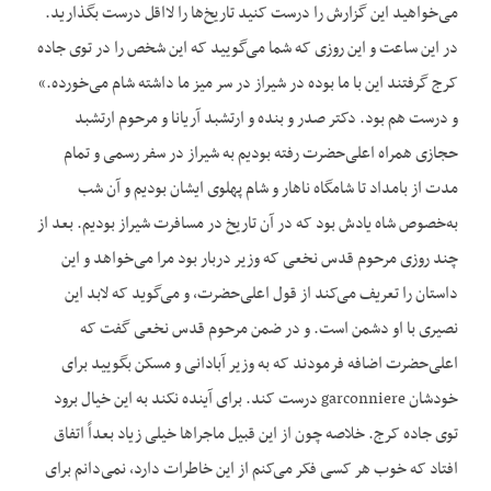
می‌خواهید این گزارش را درست کنید تاریخ‌ها را لااقل درست بگذارید.
در این ساعت و این روزی که شما می‌گویید که این شخص را در توی جاده
کرج گرفتند این با ما بوده در شیراز در سر میز ما داشته شام می‌خورده.»
و درست هم بود. دکتر صدر و بنده و ارتشبد آریانا و مرحوم ارتشبد
حجازی همراه اعلی‌حضرت رفته بودیم به شیراز در سفر رسمی و تمام
مدت از بامداد تا شامگاه ناهار و شام پهلوی ایشان بودیم و آن شب
به‌خصوص شاه یادش بود که در آن تاریخ در مسافرت شیراز بودیم. بعد از
چند روزی مرحوم قدس نخعی که وزیر دربار بود مرا می‌خواهد و این
داستان را تعریف می‌کند از قول اعلی‌حضرت، و می‌گوید که لابد این
نصیری با او دشمن است. و در ضمن مرحوم قدس نخعی گفت که
اعلی‌حضرت اضافه فرمودند که به وزیر آبادانی و مسکن بگویید برای
خودشان garconniere درست کند. برای آینده نکند به این خیال برود
توی جاده کرج. خلاصه چون از این قبیل ماجراها خیلی زیاد بعداً اتفاق
افتاد که خوب هر کسی فکر می‌کنم از این خاطرات دارد، نمی‌دانم برای