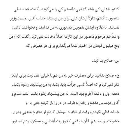
گفتم، «علی کی باشد؟» نمی‌دانستم کی را می‌گوید. گفت، «حسنعلی
منصور.» گفتم، «اولاً ایشان علی برای من نیستند جناب آقای نخست‌وزیر
هستند. به‌علاوه ایشان همچین دستوری به من ندادند و نخواهند داد.»
واقعاً هم مرحوم منصور در این کارها اصلاً دخالت نمی‌کرد. گفت که «من
پنج میلیون تومان در اختیار شما می‌گذارم برای هر مصرفی که
س- صلاح بدانید.
ج- صلاح بدانید برای مصارف خیر.» من هم با خیلی عصانیت برای اینکه
فکر نمی‌کردم که اصلاً کسی جرأت باید بکند به من پیشنهاد رشوه بکند.
دفعه اول و دفعه آخرم بود البته. به من پیشنهاد رشوه بکند، بلند شدم و
آقای مهندس مقدم و رفتم به‌طرف در در را باز کردم حتی با او
خداحافظی نکردم و رفت از دفترم بیرونش کردم از دفترم منتهی بدون
خشونت. و بعد هم تا آن موقعی که وزارت آبادانی و مسکن بودم دستور