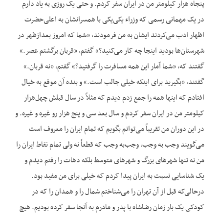
پنجاه هزار کیلومتر من در ایران سفر کردم. و حتی یک روزی به یاد دارم
در یک مهمانی رسمی که وزراء یکی‌یکی با همسرانشان به اعلی‌حضرت
اظهار ادب می‌کردند ایشان به من فرمودند، «شما که امروز بعدازظهر در
شهرستان‌ها بودید اینجا چه کار می‌کنید؟» گفتم، «قربان برگشتم عصر.»
گفتند که، «شما آمار این همه مسافرت را گرفتید؟» گفتم، «نه قربان.»
گفتند، «بگیرید برای اینکه خیلی جالب است.» و بنده آن موقع به خیال
افتادم که اینها همه را جمع زدم دیدم که مثلاً در سال قبلش چهل‌هزار
کیلومتر من در ایران سفر کردم و سال بعد سی و پنج هزار رو غیره و غیره. و
در این دوران من تقریباً می‌توانم بگویم که تمام ایران را معروف است
می‌گویند وجب به وجب، وجب‌به وجب که قطعاً نه ولی تمام نقاط ایران را
من نه تنها شهرهای بزرگ و شهرهای متوسط بلکه دهات را رفتم دیدم و
یک شناسایی نسبت به ایران پیدا کردم که خیلی برای من مفید بود.
درحالی‌که قبل از آن تهران را می‌شناختم شمال را و همدان را که در
کودکی یک بار زمان رضاشاه با پدر و مادرم به آنجا سفر کرده بودیم. هیچ