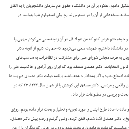
شکیل دادیم. علاوه بر آن در دانشکده حقوق هم سازمان دانشجویان را به اتفاق
انه نسخه‌هایی از آن را در دسترس ندارم، ولی امیدوارم شما بتوانید در
ود و خوشبختم عرض کنم که من هم لااقل در آن زمینه سعی می‌کردم سهمی را
 در دانشگاه داشتیم، همیشه سعی می‌کردیم که حمایت کنیم از آنچه دکتر
نشجویان به طرف مجلس شورای ملی برای مشارکت در تظاهرات به مناسب‌های
مجلس ارائه داد برای اصلاح قانون انتخابات. دکتر مصدق معتقد بود که ایران روی آزادی و حاکمیت ملی را
اید اصلاح بشود و اگر به‌خاطر داشته باشید برنامه دولت دکتر مصدق هم بعدها
در سال ۲۹ شامل دو چیز بود: یکی ملی کردن صنعت نفت و دیگری اصلاح قانون انتخابات و نیل به یک پارلمان واقعی و مردمی. دکتر مصدق این کوشش را از همان سال ۱۳۲۲، ۲۳ که در
بحث و بررسی در مطبوعات قرار داد.
اده به ماده طرح ایشان را مورد تجزیه و تحلیل و بحث قرار داده بودم. روزی
تاریخ با دکتر مصدق آشنا شدم. تلفن کردم. وقتی گرفتم و رفتم پیش دکتر مصدق،
ن مناسبت که ماده به ماده وارد بحث شده بودی، در حالی که دیگران یا از من