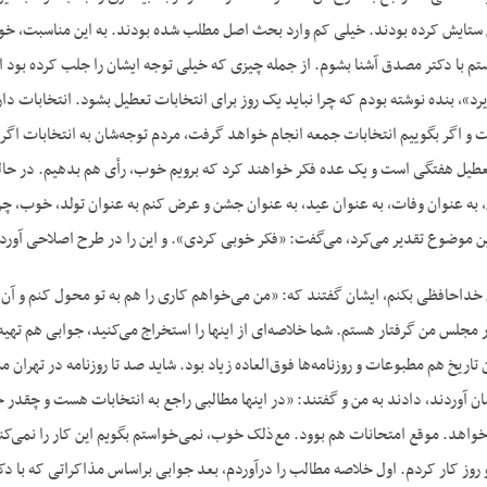
ن ستایش کرده بودند. خیلی کم وارد بحث اصل مطلب شده بودند. به این مناسبت، خواس
ستم با دکتر مصدق آشنا بشوم. از جمله چیزی که خیلی توجه ایشان را جلب کرده بود
رد»، بنده نوشته بودم که چرا نباید یک روز برای انتخابات تعطیل بشود. انتخابات دا
و اگر بگوییم انتخابات جمعه انجام خواهد گرفت، مردم توجه‌شان به انتخابات اگر
طیل هفتگی است و یک عده فکر خواهند کرد که برویم خوب، رأی هم بدهیم. در حالی ک
 به عنوان وفات، به عنوان عید، به عنوان جشن و عرض کنم به عنوان تولد، خوب، چرا 
ن موضوع تقدیر می‌کرد، می‌گفت: «فکر خوبی کردی». و این را در طرح اصلاحی آورده ب
احافظی بکنم، ایشان گفتند که: «من می‌خواهم کاری را هم به تو محول کنم و آن این
 مجلس من گرفتار هستم. شما خلاصه‌ای از اینها را استخراج می‌کنید، جوابی هم تهیه م
 تاریخ هم مطبوعات و روزنامه‌ها فوق‌العاده زیاد بود. شاید صد تا روزنامه در تهران م
ان آوردند، دادند به من و گفتند: «در اینها مطالبی راجع به انتخابات هست و چقدر 
واهد. موقع امتحانات هم بوود. مع‌ذلک خوب، نمی‌خواستم بگویم این کار را نمی‌کنم و
روز کار کردم. اول خلاصه مطالب را درآوردم، بعد جوابی براساس مذاکراتی که با د