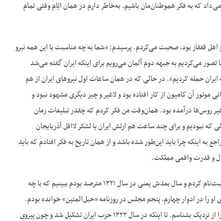
‌داد که به فکر هموطنان‌مان باشیم. به‌خاطر دارم در همان ایّام وقتی تمام
و اهل قفقاز بود، صحبت می‌کردم. پرسیدم: «شما به چه مناسبت با این همه نیرو
ا تصور می‌کردیم به جبهه دوم آلمان می‌رویم برای اینکه ایران گفته می‌شد
ایران حمله کردیم». در حالی که در همان ساعات اول نیروهای ایران از هم
نی موتور آن کامیون از کار افتاده بود و لاغیر و چیز دیگری مشهود نبود و
یر روس‌ها درآمده بود. همان‌وقت من فکر کردم که چقدر تبلیغات زمان
 که نبودیم و برای چند ساعت هم ارتش ایران یا لشکر لااقل آذربایجان
به اینکه چرا باید این‌طور شده باشد و از همان تاریخ به فکر افتادم که باید
لال و قدرت واقعی مملکت.
عازم تهران بودم برای ادامه تحصیل و یک‌ماه بعد از وقایع سوم شهریور من رفتم تهران و در دانشکده حقوق ثبت‌نام کردم و سال بعدش یعنی در سال ۱۳۲۱ مترصد بودم ببینیم که با چه
او را در ادوار چهارم، پنجم مجلس در روزنامه «حبل‌المتین» خوانده بودم.
وقتی در دوره دبیرستان درس می‌خواندم. خاطرات بسیار خوبی از دکتر مصدق داشتم و علاقه‌مند بودم او را از نزدیک بشناسم. تا اینکه در سال ۱۳۲۳ حزب ایران تشکیل شد و چون پیروی