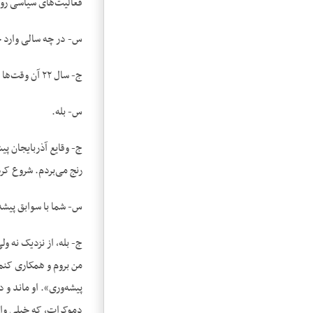
فعالیت‌های سیاسی روش
س- در چه سالی وارد 
ج- سال ۲۲ آن وقت‌ها تازه تشکیل شده بود حزب ایران.
س- بله.
ج- وقایع آذربایجان پی
رنج می‌بردم. شروع کرد
س- شما با سوابق پیشه
ج- بله، از نزدیک نه و
من بروم و همکاری کنم 
پیشه‌وری». او ماند و 
دموکرات، که خیلی واق