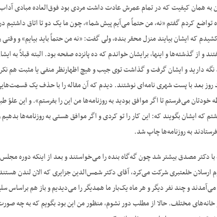
 به همان کیفیت که در تمام عمرش عادت داشت مردی بود فوق‌العاده مبادی آداب. گفت
ه تواضع کردم گفتم «نه، من حتماً می‌آیم پیش شما»، چون ما یک دو تا اتاق داشتیم در 
م که ایشان بیایند منزل محقر بنده، ولی گفت: «نه من حتماً باید بیایم» و وقتی را
د و از گذشته‌ها و اینها، برایشان خواندم که ده پانزده صفحه بود. البته قبلاً به ای
ید نگه دارید و ایشان گرفت و گذاشت توی جیب و هیچ اظهارنظر منفی یا مثبت هم نکرد و 
 روز بعد با پست شهری نامه‌ای نوشتند. دیدم که آن مقاله را با حذف یک قسمت‌هایی
 خودتان می‌فرستم تا اگر موافق بودید به روزنامه‌ها من این را بفرستم». و این علوّ
م که ایشان بگویند که: این کار را تو کردی و اگر موافق هستی به روزنامه‌ها بدهیم و 
فرستادند به روزنامه‌ها چاپ شد.
ده با دکتر مصدق بیشتر شد چون گه‌گاه بنده را می‌خواستند و بعد از اینکه دوره مجلس
ارسلان خلعتبری شرکت می‌کرد، آقای دکتر شمس‌الدین جزایری که الان لندن هستند
می‌آمدند و چند نفر دیگر و هر ماه یک‌بار ما همدیگر را می‌دیدیم و باز هم براساس 
خانه‌های مختلف. حالا از مطلب دور نشوم، منظور من این بود بگویم که به چه صور