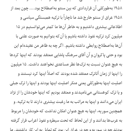
۱۹۵۸ به‌طورکلی آن قراردادی که بین سنتو به‌اصطلاح بود…. چون بعد از
۱۹۵۸ عراق از سنتو خارج شد ما ناچاراً با ترکیه همبستگی سیاسی و
اطلاعاتی بیشتری داشتیم و به خاطر آن‌ها ما کمتر می‌توانستیم در ۱۵
میلیون کرد ترکیه نفوذ داشته باشیم یا آن‌که بتوانیم به صورت علنی با
آن‌ها به‌اصطلاح روابطی داشته باشیم. اگر چه به ظاهر من عقیده‌ام این
بود و حتی پاکروان و آن آقای سرهنگ پاشایی معتقد بودند که اینها کردها
به هیچ عنوان نسبت به ترک‌ها نظر مساعدی نخواهند داشت. ۱۵ میلیون
را اینها از زمان آتاترک معتقد شده بودند که اصلاً اینها کرد نیستند و
اصلیت اینها به‌طورکلی یعنی منکر اصلیت اینها بودند و اینها را ترک جبلی
و یا ترک کوهستانی می‌نامیدند و معتقد بودیم که اینها خودشان را از نژاد
ایران می‌دانند و اینها به مراتب به ما رغبت بیشتری دارند تا به ترکیه. و
همچنین سوریه، اینها به هیچ عنوان امکان نداشت که خودشان را مربوط
به عرب‌ها بدانند و از این لحاظ که تحت سیطره و نفوذ اعراب قرار گرفته
بودند چه در سوریه و چه در عراق این بود که تمایل به این‌کار داشتند. ما