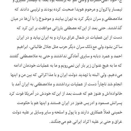
ج- خود اعلی‌حضرت و وقتی هم که برگشته بود بعداً با تیمسار نصیری و
تیمسار پاکروان و مرحوم هویدا صحبت کرده بودند و ترتیبی دادند که
ملامصطفی و سران دیگر کرد به تهران بیایند و موضوع را با آن‌ها در میان
گذاشتند. حتی بعد از این‌که مصطفی بارزانی موافقت بر این کرد که
دست از این عملیات در شمال عراق بردارد و به ایران بیاید و در ایران
ساکن بشود ولی مع‌ذلک سران دیگر حزب مثل جلال طالبانی، ابراهیم
احمد و عمرد دبابه و سایری آمادگی نداشتند و حتی به ملامصطفی گفتند
که ما به هیچ عنوان زیر بار این نمی‌رویم و ما به عملیات خودمان ادامه
می‌دهیم. ولی البته با تهدید دولت ایران و با مذاکراتی که بین من و اینها
انجام شد ناچاراً دست از عملیات برداشتند و ملامصطفی به ایران آمد با
خانواده‌اش و هنوز هم که هست بعد از این‌که خودش در آمریکا فوت کرد
پسرانش مسعود و ادریس هنوز در ایران هستند و اینها هم با حکومت
خمینی فعلاً همکاری دارند و با پول و اسلحه و سایر وسایل بر علیه دولت
عراق و حتی بر علیه اکراد ایرانی هم می‌جنگند.