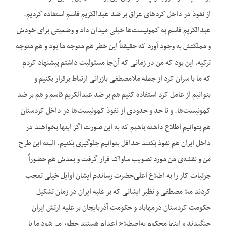
از نفوذ در داخل کردهای عراق بر ضد عبدالکریم قاسم استفاده کردیم.
عبدالکریم قاسم به کمونیست‌ها خیلی میدان داد و وضعیتی برای خودش
و مملکتش به وجود آورد که حقیقتاً این خطر هم متوجه ما بود و هم متوجه
ترکیه، این بود که من در زمانی که آن‌جا مسئولیت داشتم پیشنهاد کردم
که ما با سران کرد از جمله ملامصطفی بازرانی ارتباط برقرار بکنیم و
بتوانیم از عامل کرد استفاده کنیم هم بر ضد عبدالکریم قاسم و هم بر ضد
کمونیست‌ها. و تا حد و حدودی از نفوذ کمونیست‌ها در داخل کردستان
هم بتوانیم اطلاع داشته باشیم که به این صورت اگر اینها بخواهند در
داخل ایران هم نفوذ بکنند حداقل بتوانیم جلوگیری بکنیم. البته این طرح
من و نقشه‌ی من مورد تصویب ساواک قرار گرفت و بعدش هم حضوراً
جزئیات کار را به اطلاع اعلی‌حضرت رساندم ایشان اوایل خیلی تعجب
کردند ملا مصطفی و نظیر ایشانی که بر علیه ایران در زمان تشکیل
حکومت کردستان درمهاباد و حکومت آذربایجان بر علیه ارتش ایران
جنگیدند و اینها محکوم به‌اصطلاح اعدام هستند چطور می‌شود ما با