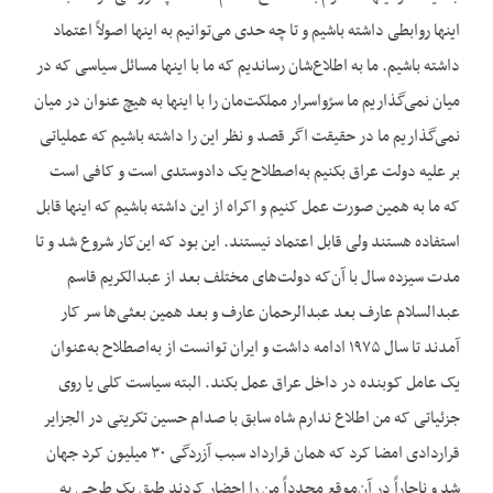
اینها روابطی داشته باشیم و تا چه حدی می‌توانیم به اینها اصولاً اعتماد
داشته باشیم. ما به اطلاع‌شان رساندیم که ما با اینها مسائل سیاسی که در
میان نمی‌گذاریم ما سرّواسرار مملکت‌مان را با اینها به هیچ عنوان در میان
نمی‌گذاریم ما در حقیقت اگر قصد و نظر این را داشته باشیم که عملیاتی
بر علیه دولت عراق بکنیم به‌اصطلاح یک دادوستدی است و کافی است
که ما به همین صورت عمل کنیم و اکراه از این داشته باشیم که اینها قابل
استفاده هستند ولی قابل اعتماد نیستند. این بود که این‌کار شروع شد و تا
مدت سیزده سال با آن‌که دولت‌های مختلف بعد از عبدالکریم قاسم
عبدالسلام عارف بعد عبدالرحمان عارف و بعد همین بعثی‌ها سر کار
آمدند تا سال ۱۹۷۵ ادامه داشت و ایران توانست از به‌اصطلاح به‌عنوان
یک عامل کوبنده در داخل عراق عمل بکند. البته سیاست کلی یا روی
جزئیاتی که من اطلاع ندارم شاه سابق با صدام حسین تکریتی در الجزایر
قراردادی امضا کرد که همان قرارداد سبب آزردگی ۳۰ میلیون کرد جهان
شد و ناچاراً در آن‌موقع مجدداً من را احضار کردند طبق یک طرحی به