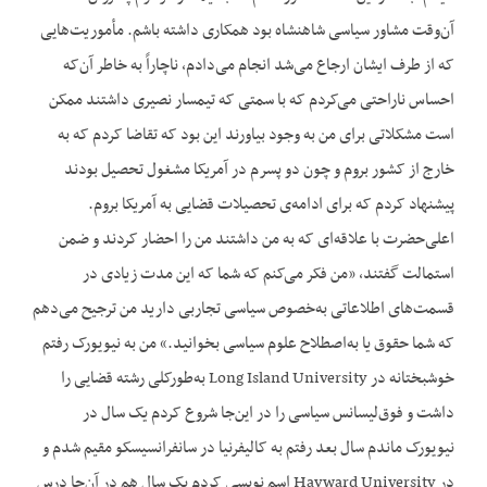
آن‌وقت مشاور سیاسی شاهنشاه بود همکاری داشته باشم. مأموریت‌هایی
که از طرف ایشان ارجاع می‌شد انجام می‌دادم، ناچاراً به خاطر آن‌که
احساس ناراحتی می‌کردم که با سمتی که تیمسار نصیری داشتند ممکن
است مشکلاتی برای من به وجود بیاورند این بود که تقاضا کردم که به
خارج از کشور بروم و چون دو پسرم در آمریکا مشغول تحصیل بودند
پیشنهاد کردم که برای ادامه‌ی تحصیلات قضایی به آمریکا بروم.
اعلی‌حضرت با علاقه‌ای که به من داشتند من را احضار کردند و ضمن
استمالت گفتند، «من فکر می‌کنم که شما که این مدت زیادی در
قسمت‌های اطلاعاتی به‌خصوص سیاسی تجاربی دارید من ترجیح می‌دهم
که شما حقوق یا به‌اصطلاح علوم سیاسی بخوانید.» من به نیویورک رفتم
خوشبختانه در Long Island University به‌طورکلی رشته قضایی را
داشت و فوق‌لیسانس سیاسی را در این‌جا شروع کردم یک سال در
نیویورک ماندم سال بعد رفتم به کالیفرنیا در سانفرانسیسکو مقیم شدم و
در Hayward University اسم نویسی کردم یک سال هم در آن‌جا درس