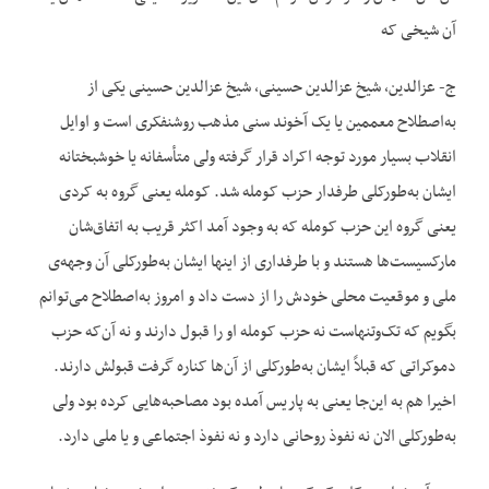
آن شیخی که
ج- عزالدین، شیخ عزالدین حسینی، شیخ عزالدین حسینی یکی از
به‌اصطلاح معممین یا یک آخوند سنی مذهب روشنفکری است و اوایل
انقلاب بسیار مورد توجه اکراد قرار گرفته ولی متأسفانه یا خوشبختانه
ایشان به‌طورکلی طرفدار حزب کومله شد. کومله یعنی گروه به کردی
یعنی گروه این حزب کومله که به وجود آمد اکثر قریب به اتفاق‌شان
مارکسیست‌ها هستند و با طرفداری از اینها ایشان به‌طورکلی آن وجهه‌ی
ملی و موقعیت محلی خودش را از دست داد و امروز به‌اصطلاح می‌توانم
بگویم که تک‌وتنهاست نه حزب کومله او را قبول دارند و نه آن‌که حزب
دموکراتی که قبلاً ایشان به‌طورکلی از آن‌ها کناره گرفت قبولش دارند.
اخیرا هم به این‌جا یعنی به پاریس آمده بود مصاحبه‌هایی کرده بود ولی
به‌طورکلی الان نه نفوذ روحانی دارد و نه نفوذ اجتماعی و یا ملی دارد.