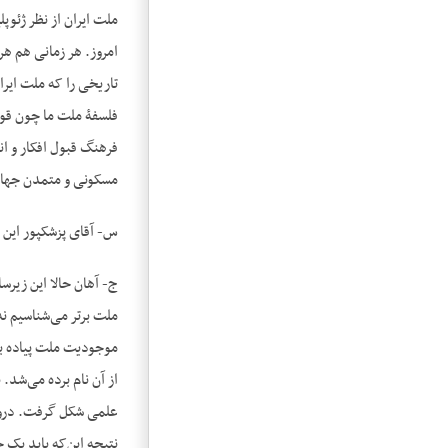
ملت ایران از نظر ژئوپ
امروز. هر زمانی هم ه
تاریخی را که ملت ایرا
فلسفۀ ملت ما چون قوی
فرهنگ قبول افکار و ان
مسکونی و متمدن جهان 
س- آقای پزشک‎پور این زیرساخت اقتصادی که اید‌ئولوژی پان‌ایرانیسم برای جامعۀ ایرانی در نظر داشت و یا دارد چیست؟
موجودیت ملت پیاده بش
از آن نام برده می‌شد.