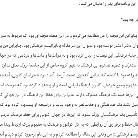
ین برنامه‌های پدر را دنبال می‌کند.
ر چه بود؟
نابراین این مجله را من مطالعه می‌کردم و در این مجله مجله‌ای بود که مربوط به دورا
سرمقاله‌ای را که شادروان دکتر افشار نوشته بود و عنوان ای
 جنبۀ فرهنگی این نهضت را بیان کرده بود و به دولت‌ها و ملت‌ها و مردمی که در جهان 
شترک و عظیم هستیم این فرهنگ به هیچ گروه خاص از این جامعۀ بزرگ تعلق ندارد بلکه
کند رفته بود تا گنجه که نظامی گنجوی هست آن‌جا، آمده بود تا خراسان کنونی، آمده بو
فهوم وسیع خودش، کانون فرهنگ ایرانی است و او پیشنهاد کرده بود که درست است ک
 این‌ها همه یک فرهنگ مشترک دارند بنابراین برای حفظ این فرهنگ در این جهانی که
ل بکند یک هماهنگی و وحدت‌نظر به وجود بیاید و درنتیجه او پیشنهاد کرده بود 
سیس یک فرهنگستان بزرگ بشود که این‌ها در جهان کنونی برای حفظ فرهنگ فارسی فرهن
هرحال حفظ و برقراری آن روابطی که به کل کولتور و فرهنگ به مفهوم بزرگ ارتباط پیدا