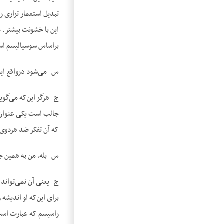
تبدیل استعمار تزاری ر
این با خشونت بیشتر. ح
براساس سوسیالیسم است
س- می‌شود درواقع این
ج- هرگز این‌که می‌گوی
جالب است یکی عنوان ن
که آن تفکر ضد هردوی 
س- بله، من به همین ج
ج- یعنی آن نمی‌تواند 
برای این‌که او اندیشه
راسیسم که عبارت است 