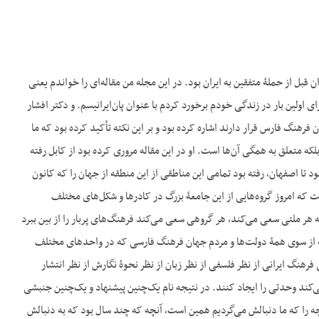
ن قبل از حملۀ متفقین به ایران بود. در این مجله من مقاله‌ای را خواندم یعنی
ن سرمقاله پان‎ایرانیسم فرهنگی بود. بنابراین من برای اولین بار در زندگی خودم برخورد کردم با عنوان پان‌ایرانیسم. و دکتر افشار
فرهنگ فارس قرار دارند اشاره کرده بود و بر این نکته تأکید کرده بود که ما
 متعلق به همگی آن‌ها است. او در این مقاله مروری کرده بود از کابل رفته
د تا اصفهان، رفته بود تمامی این مناطقی از این منطقه از جهان را که کانون
ه امروز گروه‌هایی از این جامعۀ بزرگ در کادرها و شکل‌های مختلف
 هر ملتی سعی می‌کند، هر گروهی سعی می‌کند فرهنگ‌های پربار را از بین ببرد
که از سوی همۀ دولت‌ها و مردم جهان فرهنگ فارسی که در واحدهای مختلف
گ ایرانی از نظر فلسفی از نظر زبان از نظر نحوۀ نگارش از نظر انتشار
 می‌کند وحدتی را ایجاد کنند. در نتیجه نام یک‌چنین پیشنهاد و یک‌چنین جنبشی
را گذارده بود «پان‌ایرانیسم فرهنگی.» من وقتی این مقاله را مطالعه کردم و به این نام برخورد کردم دیدم آن‎چه را که ما دنبالش می‌گردیم همین است، آن‎چه که چند سال بود که به دنبالش