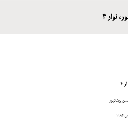
 نوار ۴
 ۴
پزشک‎پور