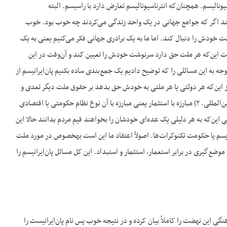
الیسم. همچنان‌که انترناسیونالیسم تعارض دارد با راسیسم. البته
ر کند اگر که جوامع جهانی در یک واحد زندگی می‌کردند چه خوب بود. خوب
ت خودش را دنبال کند. اما ما به یک برادری جهانی فکر می‌کنیم یعنی به یک
ت‌ها با شناخت این‌که هر ملت حق دارد سرنوشت خودش را تعیین کند و آن‌وقت در این
 به این مسائلی را که توضیح دادیم یک جمع‌بندی ساده بکنیم پان‌ایرانیسم از
 با استعمار، استعمار که عبارت است از این‌که هر دولتی یا هر ملتی به خودش حق بدهد بر حقوق ملت دیگر تعدی و
تجاوز کند. پس ما معتقد هستیم به برقراری یک نوع نظام حاکمیت ملی و عدالت اجتماعی حتی در سطح بین‌المللی. ۲) مبارزه با استثمار یعنی مبارزه با آن نوع نظام حکومتی یا اقتصادی
کثریت مردم را به‌هرحال غارت می‌کند. ۳) مبارزه با استبداد. یعنی این‌که به هر دلیلی یک عده‌ای خودشان را بخواهند قیم مردم بدانند حالا این
هر شکلی داشته باشد زیر عنوان پادشاه باشد یا زیر عنوان ولی فقیه یا زیر عنوان یک حکومت نظامی میلیتاریسم یا حکومت تکنوکرات‌ها. اصولاً اعتقاد ما این است به‎خصوص در مورد ملت
ع‌گیری در برابر استعمار، استثمار و استبداد. این کل مسائل پان‌ایرانیسم را
رهنگی این نهضت را کاملاً بیان کرده و در نتیجه خوب پس نام پان‌ایرانیست را