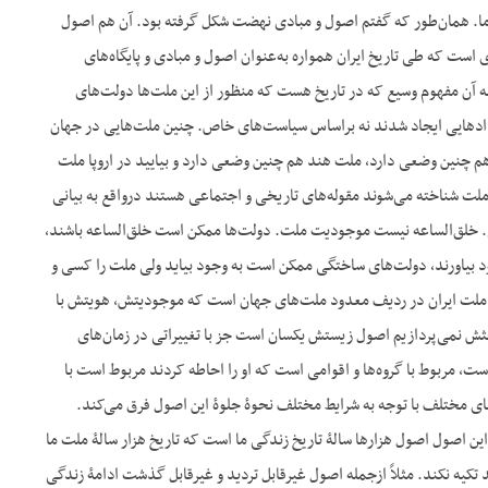
ا. همان‌طور که گفتم اصول و مبادی نهضت شکل گرفته بود. آن هم اصول
است که طی تاریخ ایران همواره به‌عنوان اصول و مبادی و پایگاه‌های
به آن مفهوم وسیع که در تاریخ هست که منظور از این ملت‌ها دولت‌های
اردادهایی ایجاد شدند نه براساس سیاست‌های خاص. چنین ملت‌هایی در جهان
م چنین وضعی دارد، ملت هند هم چنین وضعی دارد و بیایید در اروپا ملت
 ملت شناخته می‌شوند مقوله‌های تاریخی و اجتماعی هستند درواقع به بیانی
. خلق‌الساعه نیست موجودیت ملت. دولت‌ها ممکن است خلق‌الساعه باشند،
 بیاورند، دولت‌های ساختگی ممکن است به وجود بیاید ولی ملت را کسی و
دی ملت ایران در ردیف معدود ملت‌های جهان است که موجودیتش، هویتش با
ثش نمی‌پردازیم اصول زیستش یکسان است جز با تغییراتی در زمان‌های
وقت اصول ادامۀ حیاتش مربوط با موقعیت ژئوپولیتیکیش است، مربوط به موقعیت فرهنگی‎اش است، مربوط با گروه‌ها و اقوامی است که او را احاطه کردند مربوط است با
ای مختلف با توجه به شرایط مختلف نحوۀ جلوۀ این اصول فرق می‌کند.
کنیم، این اصول اصول هزارها سالۀ تاریخ زندگی ما است که تاریخ هزار سالۀ ملت ما
 تکیه کرده نمی‌تواند تکیه نکند. مثلاً ازجمله اصول غیرقابل تردید و غیرقابل گذشت ادامۀ زندگی