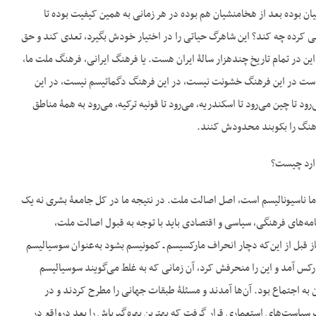
ان بوده بعد از هخامنشیان هم بوده در هر زمانی به همین کیفیت بوده تا
 کرده چه کند؟ این شاهرگ حیاتی را در اختیار خودش بگیرد، تعدی کند و حق
 این در تمام تاریخ چندهزار سالۀ ایران هست. یا فرهنگ ایرانی، فرهنگ ملت ما،
نی است در این فرهنگ خشونت نیست، در این فرهنگ دگماتیسم نیست، در این
تا چین می‌رود تا اسکندریه، می‌رود تا قونیه ترکیه، می‌رود به همۀ مناطق
رهنگ را بکوبند محدودش کنند.
ا این زیرساخت اقتصادی‎اش متکی است بر همان اصلی که ما به آن اعتقاد داریم یعنی جهان‎بینی ما ناسیونالیسم است، اصل اصالت ملت. در نتیجه ما در کل جامعۀ بشری نه یک
 و در نتیجه کلیۀ برنامه‌های فرهنگی، سیاسی و اقتصادی باید با توجه به قبول اصالت ملت،
 قبل از این‌که دچار انحراف مارکسیسم ـ کمونیسم بشود به‌عنوان سوسیالیسم
رکس آمد و این را منحرفش کرد، آن زمانی که به غلط می‌گویند سوسیالیسم
صالت دادن به اجتماع بود. آن‌ها آمدند و مسئلۀ طبقات جهانی را مطرح کردند و در
نتیجه این‌که باید یک حکومت جهانی پرولتاریایی شکل بگیرد که البته این طرز فکر آن‌وقت عملاً در اختیار یک سیاست‌های استعماری قرار گرفت که بهترین بهره‌گیری‎اش را بعد درواقع در