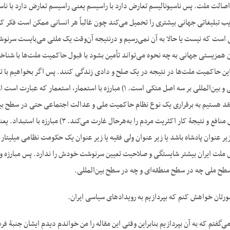
لت ملت. پس ناسیونالیسم تعارض دارد با راسیسم یعنی راسیسم تعارض دارد با ناسیون
ریب تبلیغاتی جهانی بیشتری را تحمیل می‌کند چون غالباً هر انسانی ممکن است فک
ی است که نیست یا حالا به آن نمی‌رسیم و درنتیجه آن‌وقت یک ملتی می‌بایست سرنوش
هم‎زیستی جهانی که آن هم‎زیستی جهانی به چه نحوه می‌تواند تأمین بشود با قبول حاکمیت مل
ین حاکمیت ملت‌ها در نتیجه در یک صلح و دادی زندگی کنند. پس اگر بخواهیم با توجه
نظر سیاست‌های داخلی و بین‌المللی بر سه اصل متکی است. ۱) مبارزه
که به نفع گروهی خاص منافع و نتیجۀ کار ا
 ملت ایران بیشتر شایستگی و صلاحیت تعیین سرنوشت خودش را ندارد. پس مبارزه و موض
طح ملی چه در سطح منطقه‌ای و چه در سطح بین‌المللی.
تان خواهش کنم که بپردازیم به رویدادهای سیاسی ایران.
ا می‌گفتم که به آن بپردازیم بنابراین وقتی این مقاله را من خواندم دیدم ایشان جنبۀ ف