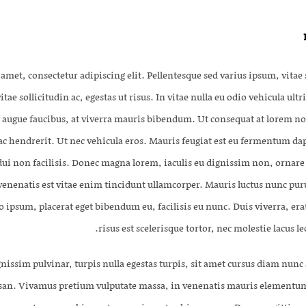
amet, consectetur adipiscing elit. Pellentesque sed varius ipsum, vitae 
vitae sollicitudin ac, egestas ut risus. In vitae nulla eu odio vehicula ult
el augue faucibus, at viverra mauris bibendum. Ut consequat at lorem no
c hendrerit. Ut nec vehicula eros. Mauris feugiat est eu fermentum da
i non facilisis. Donec magna lorem, iaculis eu dignissim non, ornare a
venenatis est vitae enim tincidunt ullamcorper. Mauris luctus nunc pur
o ipsum, placerat eget bibendum eu, facilisis eu nunc. Duis viverra, erat
risus est scelerisque tortor, nec molestie lacus le
gnissim pulvinar, turpis nulla egestas turpis, sit amet cursus diam nun
msan. Vivamus pretium vulputate massa, in venenatis mauris elementum 