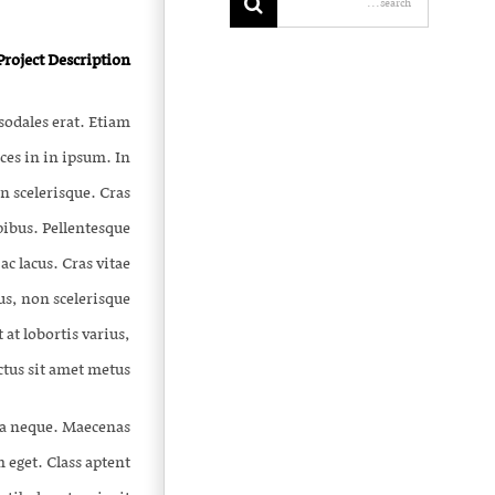
Project Description
sodales erat. Etiam
rices in in ipsum. In
n scelerisque. Cras
pibus. Pellentesque
c lacus. Cras vitae
us, non scelerisque
 at lobortis varius,
ctus sit amet metus.
c a neque. Maecenas
eget. Class aptent