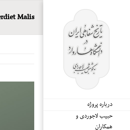
Ski
t
rdiet Malis
conten
View
Larger
درباره پروژه
Image
حبیب لاجوردی و
همکاران