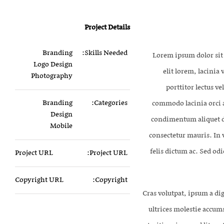
Project Details
Branding
Skills Needed:
Lorem ipsum dolor sit 
Logo Design
elit lorem, lacinia 
Photography
porttitor lectus v
Branding
Categories:
commodo lacinia orci a
Design
condimentum aliquet du
Mobile
consectetur mauris. In 
felis dictum ac. Sed odi
Project URL
Project URL:
Copyright URL
Copyright:
Cras volutpat, ipsum a di
ultrices molestie accu