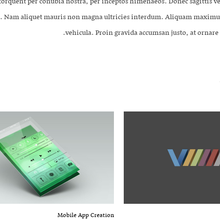
a torquent per conubia nostra, per inceptos himenaeos. Donec sagittis ve
Nam aliquet mauris non magna ultricies interdum. Aliquam maximus e
vehicula. Proin gravida accumsan justo, at ornare fe
Mobile App Creation