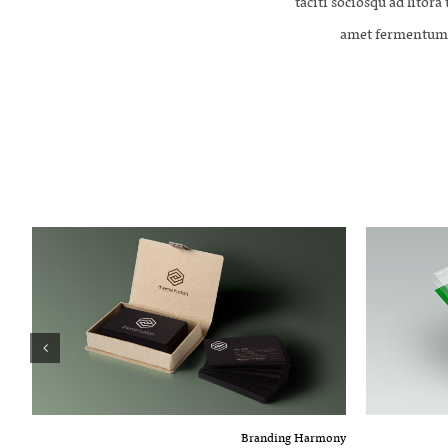
taciti sociosqu ad litor
amet fermentum. 
Branding Harmony