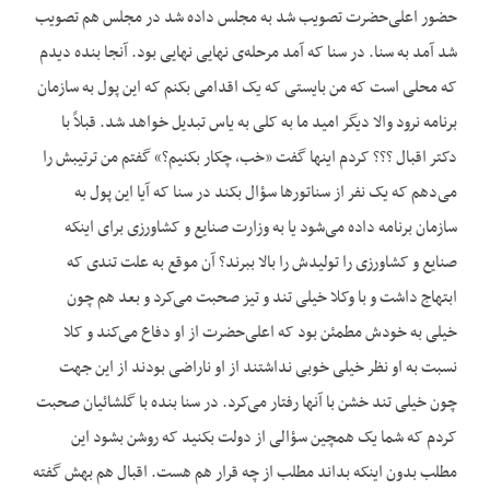
حضور اعلی‌حضرت تصویب شد به مجلس داده شد در مجلس هم تصویب
شد آمد به سنا. در سنا که آمد مرحله‌ی نهایی نهایی بود. آنجا بنده دیدم
که محلی است که من بایستی که یک اقدامی بکنم که این پول به سازمان
برنامه نرود والا دیگر امید ما به کلی به یاس تبدیل خواهد شد. قبلاً با
دکتر اقبال ؟؟؟ کردم اینها گفت «خب، چکار بکنیم؟» گفتم من ترتیبش را
می‌دهم که یک نفر از سناتورها سؤال بکند در سنا که آیا این پول به
سازمان برنامه داده می‌شود یا به وزارت صنایع و کشاورزی برای اینکه
صنایع و کشاورزی را تولیدش را بالا ببرند؟ آن موقع به علت تندی که
ابتهاج داشت و با وکلا خیلی تند و تیز صحبت می‌کرد و بعد هم چون
خیلی به خودش مطمئن بود که اعلی‌حضرت از او دفاع می‌کند و کلا
نسبت به او نظر خیلی خوبی نداشتند از او ناراضی بودند از این جهت
چون خیلی تند خشن با آنها رفتار می‌کرد. در سنا بنده با گلشائیان صحبت
کردم که شما یک همچین سؤالی از دولت بکنید که روشن بشود این
مطلب بدون اینکه بداند مطلب از چه قرار هم هست. اقبال هم بهش گفته