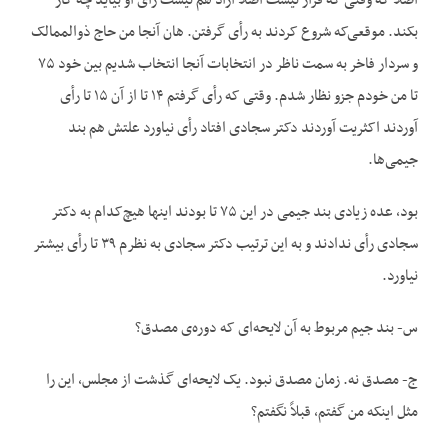
اصلاً که وقتی که قرار نیست اصلاً آزاد هم نیست رأی او بیاید چه کار
بکند. موقعی‌که شروع کردند به رأی گرفتن. هان آنجا من حاج ذوالممالک
و سردار فاخر به سمت ناظر در انتخابات آنجا انتخاب شدیم بین خود ۷۵
تا من خودم جزو نظار شدم. وقتی که رأی گرفتم ۱۴ تا از آن ۱۵ تا رأی
آوردند اکثریت آوردند دکتر سجادی افتاد رأی نیاورد علتش هم بند
جیمی‌ها.
بود، عده زیادی بند جیمی در این ۷۵ تا بودند اینها هیچ‌کدام به دکتر
سجادی رأی ندادند و به این ترتیب دکتر سجادی به نظرم ۳۹ تا رأی بیشتر
نیاورد.
س- بند جیم مربوط به آن لایحه‌ای که دوره‌ی مصدق؟
ج- مصدق نه. زمان مصدق نبود. یک لایحه‌ای گذشت از مجلس، این را
مثل اینکه من گفتم، قبلاً نگفتم؟