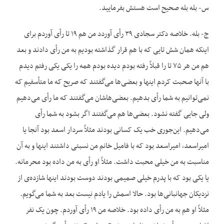
س- بله بله صحیح است هستش بفرمایید.
ج- بله. خلاصه دکتر سجادی ۳۹ رأی آوردد من هم ۱۹ تا رأی آوردم برای
اینکه همان شش تایی که با هم قرار گذاشته بودیم به من رأی دادند و بعد
هم من هر ۷۵ تا را قبلاً رفته بودم دیده بودم همه را یکی یکی رفتم دیدم
با آنها صحبت کردم اینها و بعضی‌ها می‌گفتند که صریح که ما متأسفیم که
نمی‌توانیم به شما رأی بدهیم. بعضی‌هاشان می‌گفتند که ما رأی می‌دهیم
ولی جایی گفته نشود. بعضی‌ها هم می‌گفتند اگر بشود به شما رأی
می‌دهیم. این‌جوری خب یک کسانی بودند مثلاً سردار اسعد بود آنجا یا
امیراسعد، امیراسعد بود که با فامیل خانم من نسبتی داشتند اینها و به آن
مناسبت به من خیلی محبت داشت. مثلاً او رأی به من داده بود محرمانه.
یا یکی بود که با پدرم خیلی صمیمی بودند دوست بودند اینها شازده‌ی از
نزدیکان جهانبانی‌ها بود. حالا اسمش را یادم نیست بعد به شما می‌گویم.
مثلاً او هم به من رأی داده بود. خلاصه من ۱۹ رأی آوردم. چون یک نفر