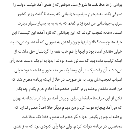
یواش از ما مخالفت‌ها شروع شد. موقعی‌که زاهدی آمد هیئت دولت را
معرفی بکند به مرحوم سرتیپ جهانبانی که رسید تا گفت وزیر کشور
سرتیپ جهانبانی من نعره زدم گفتم که به به به به بسیار بسیار مبارک
است. «همه تعجب کردند که این جوانکی که تازه آمده این کیست؟ این
حرف‌ها چیست؟ فلان اینها چون زاهدی به صورتی که آمده بود می‌دانید
خیلی مقتدر آمده بود و اینها را هم خب همه را گردنشان حق داشت از
اینکه ترتیب داده بود که سناتور شده بودند اینها به او یک دست همه رأی
می‌دادند آن وقت یک نفر آن وسط یک مرتبه ناجور پیدا شده بود خیلی
اسباب تعجب‌شان بود. به هر صورت در خلال اینکه برنامه مطرح شد که
من قصد داشتم برعلیه وزیر کشور مخصوصاً اعلام جرم بکنم چه بکم
فلان از این حرف‌ها حادثه‌ای برای او پیش آمد در راه کرمانشاه به تهران
که می‌آمد بیچاره فوت کرد و من دیدم دیگر حالا اصلاً معنی ندارد که
برعلیه او چیزی بگویم اینها دیگر منصرف شدم و فقط یک مخالفت
مختصری در برنامه دولت کردم. ولی تنها رأی کبودی بود که به زاهدی