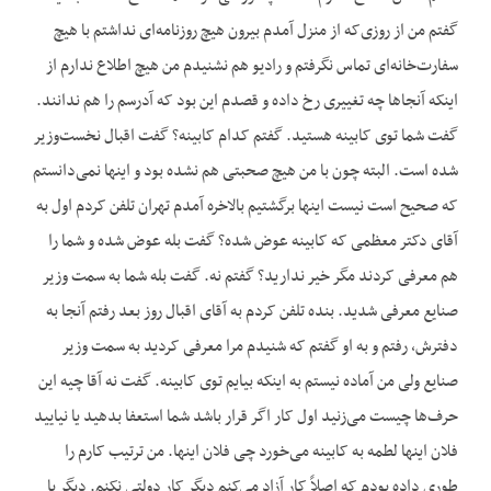
گفتم من از روزی‌که از منزل آمدم بیرون هیچ روزنامه‌ای نداشتم با هیچ
سفارت‌خانه‌ای تماس نگرفتم و رادیو هم نشنیدم من هیچ اطلاع ندارم از
اینکه آنجاها چه تغییری رخ داده و قصدم این بود که آدرسم را هم ندانند.
گفت شما توی کابینه هستید. گفتم کدام کابینه؟ گفت اقبال نخست‌وزیر
شده است. البته چون با من هیچ صحبتی هم نشده بود و اینها نمی‌دانستم
که صحیح است نیست اینها برگشتیم بالاخره آمدم تهران تلفن کردم اول به
آقای دکتر معظمی که کابینه عوض شده؟ گفت بله عوض شده و شما را
هم معرفی کردند مگر خیر ندارید؟ گفتم نه. گفت بله شما به سمت وزیر
صنایع معرفی شدید. بنده تلفن کردم به آقای اقبال روز بعد رفتم آنجا به
دفترش، رفتم و به او گفتم که شنیدم مرا معرفی کردید به سمت وزیر
صنایع ولی من آماده نیستم به اینکه بیایم توی کابینه. گفت نه آقا چیه این
حرف‌ها چیست می‌زنید اول کار اگر قرار باشد شما استعفا بدهید یا نیایید
فلان اینها لطمه به کابینه می‌خورد چی فلان اینها. من ترتیب کارم را
طوری داده بودم که اصلاً کار آزاد می‌کنم دیگر کار دولتی نکنم. دیگر با