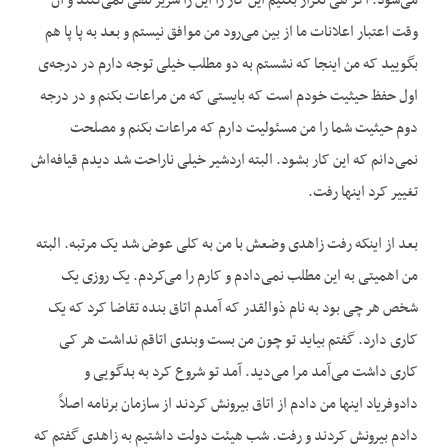
می‌شود. اگر هی تکرار بکنیم این کار را این را سریر تلقی نمی‌کنند و آن
وقت اعتبار اعلانات ما از بین می‌رود من موافق نیستم و بعد به پا پا هم
بگویید که من اینجا که نشستم به دو مطلب خیلی توجه دارم در درجه‌ی
اول حفظ حیثیت خودم است که بایستی که من مراعات بکنم و در درجه
دوم حیثیت شما را من مسئولیت دارم که مراعات بکنم و مصلحت
نمی‌دانم که این کار بشود. البته اردشیر خیلی ناراحت شد دیدم قیافه‌اش
تغییر کرد اینها رفت.
بعد از اینکه رفت زاهدی وضعش با من به کلی عوض شد یک مرتبه. البته
من اهمیتی به این مطلب نمی‌دادم و کارم را می‌کردم. یک روزی یک
شخص هر چی بود به نام ذوالقدر که آمدم اتاق بنده تقاضا کرد که یک
کاری دارد. گفتم بیاید تو چون من بست وبندی اتاقم نداشت هر کی
کاری داشت می‌آمد مرا می‌دید. آمد تو شروع کرد به بدگویی و
دادوفریاد اینها من دادم از اتاق بیرونش کردند از سازمان برنامه اصلاً
دادم بیرونش کردند و رفت. شب هیئت دولت داشتیم به زاهدی گفتم که