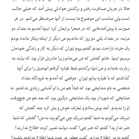
حالا در جریان مسافرت رفتن و برگشتن حوادثی پیش آمد که خیلی جالب
است ولی مناسب این موضوع ما نیست از آنها صرف‌نظر می‌کنم. در هر
صورت با پیش‌آمدهایی که در صحرا برایمان کرد اینها آمدیم به بغداد دو
مرتبه، در بغداد یکی دو روز که ماندیم من دیگر از اینکه بیکار مانده بودم
یک خرده ناراحت بودم گفتم بروم تهران که دیگر به کار و زندگی خودمان
برسیم اینها. خانم گفتش که من می‌مانم زیرا مادرش قرار بود که بیاید به
زیارت عتبات و من تنها برگشتم بلیط طیاره گرفتم اتومبیل را برای آنها
گذاشتم که با طیاره بیایم تهران. موقعی که آمدم به فرودگاه بغداد
شخصی به نام مشایخی بود که قبلاً هم من با او آشنایی زیادی نداشتم. نه
مشایخی که شهردار بود یک مشایخی دیگری بود که بعد هم من هیچ‌وقت
او را ندیدم. آمد پیش سلام و تعارف خوش و بش کرد بعد گفتش که
تبریک می‌گویم به شما گفتم تبریک چی می‌گویید به من؟ گفتش که شما
خبر ندارید؟ گفتم که خبر چی؟ گفت دولت تغییر کرده اطلاع ندارید؟
گفتم نه من اطلاع ندارم. گفت چطور می‌شود شما اطلاع نداشته باشید؟