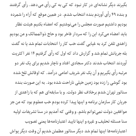
بگیرند دیگر نشانه‌ای در کار نبود که کی به کی رأی می‌دهد. رأی گرفتند
و بنده ۴۹ رأی آوردم بنده انتخاب شدم. در همین موقع که آراء را شمرده
بودیم داشتیم صورت مجلس را می‌نوشتیم که امضاء بکنیم هیئت نظار
باید امضاء می‌کرد این را که سردار فاخر بود و حاج ذوالممالک و من بودیم
زاهدی تلفن کرد به غیابی گفت خب کار را انتخابات تمام شد یا نه گفت
بله جریانش تمام شد و گزارش داد که اول که رأی گرفتیم ۱۴ نفر اکثریت
آوردند انتخاب شدند دکتر سجادی افتاد و ناچار شدیم برای یک نفر دو
مرتبه رأی بگیریم و آن یک نفر شریف امامی درآمد. که اوقاتش تلخ شده
بود گوشی را زده بود زمین خیلی ناراحت شده بود. به این صورت بنده
سناتور تهران شدم برخلاف نظر دولت. و با سابقه‌ای هم که با زاهدی از
جریان کار سازمان برنامه و اینها پیدا کرده بودم خب معلوم بود که من جز
موافقین دولت نمی‌توانم باشم. و وقتی که آمدیم در سنا تشریفات اولیه
سنا مسئله تحلیف و غیره و اینها تایید اعتبارنامه‌ها یعنی تصویب
اعتبارنامه‌ها اینها تمام شد دیگر سناتور مطمئن شدیم آن وقت دیگر یواش