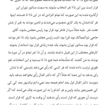
صورت جزو ۷۵ تا که انتخاب شدیم بلافاصله معلوم شد که ۱۵ نفری که
قرار است بین این ۷۵ نفر انتخاب بشوند به سمت سناتور تهران این
ارگانیزه شده به این صورت که تمام افرادی‌که در این ۷۵ تا هستند اینها
هر کدامشان به یک کاری منصوب می‌شدند و تامین بودند به غیر از شش
هفت نفر. بقیه مثلاً سردار فاخر بود قرار بود رئیس مجلس بشود، آقای
حاجی ذوالممالک بود قررا بود نایب رئیس مجلس بشود یک ۱۵ نفر بودند
که قرار بود سناتور تهران بشوند یک عده زیادی قرار بود استاندار بشوند
کارهای مختلف از این قبیل داشته باشند. و آن ۱۵ نفر تمام در آن دوره ما
بودند به من گفتند که متأسفانه شما جزو ۱۵ تا نیستید و این انتخابات هم
طوری ترتیب داده شده که هر کسی که رأی می‌دهد بایستی که با نشان
رای بدهد به این معنا که مثلاً اگر که دکتر اقبال رأی بخواهد بدهد باید
بنویسد دکتر اقبال اول بعد امام جمعه بعد نمی‌دانم نیک‌پور بعد کی کی
کی همین‌جور بیاید پایین و هر کدام را به این صورت چک می‌کنند که اگر
درست آن جوری که قرار است رأی ندهند آن وقت به کاری که قرار است