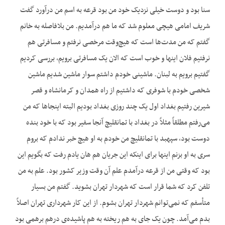
سنا بود و دوست خیلی نزدیک خود من بود قرعه به اسم من درآورد گفت
شریف امامی هیچی معلوم شد که ما هم درآمدیم. من بلافاصله به خانم
گفتم که من مدت‌ها است که هیچ‌وقت مرخصی نرفتم و مسافرتی هم
نرفتیم فلان اینها و خوب است که الان یک مسافرتی برویم، بررسی کردیم
گفتیم برویم به لبنان. ماشینی خودم داشتم سوار ماشین شدیم ماشین
شخصی خودم با شوفری که داشتیم از راه همدان و کرمانشاه و قصر
شیرین رفتیم بغداد اول یک چند روزی بغداد بودیم البته اینجاها که من
می‌رفتم مطلقاً مثلاً در بغداد با تمانقلیچ آنجا سفیر بود که با خود بنده
دوست بود، سپهبد با تمانقلیچ من خودم به او هیچ خبر ندادم که بروم
سری به او بزنم اینها برای اینکه این جریان هم هان یادم رفت که بگویم این
بود که وقتی من از قرعه درآمدم علم آن وقت وزیر کشور بود. علم به من
تلفن کرد که شما قرار است که شهردار تهران بشوید. گفتم من بسیار
متأسفم که نمی‌توانم شهردار تهران بشوم. از این کار شهرداری تهران اصلاً
بدم می‌آمد. چون یک جای به هم ریخته به هم پاشیده‌ی درهم برهمی بود