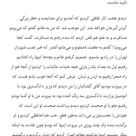
تأیید ماست.
دیدم عجب کار غلطی کردیم که آمدیم برای مشایعت و خطر بزرگی
گردن‌گیرمان خواهد شد. این موجب شد که من به خانم گفتم که می‌رویم
مسافرت و به علم هم تلفن کردم که بنده رفتم به مسافرت، گفت کجا
می‌روید؟ گفتم به مقصد نامعلوم و می‌مانم آنقدر که خبر نصب شهردار
تهران را در رادیو بشنوم. تصمیم گرفتم خانم و بچه‌ها اینها راه افتادیم
رفتیم اول به بغداد یک زیارتی همه عتبات عالیات را کردیم از آنجا هم از
راه صحرا رفتیم به اردن و لبنان. عرض کنم که آنجا خوب یادم هست که
در بیروت بودیم آقای گلشائیان را من دیدم که وزیر دادگستری بود با
اتومبیل وزارت دادگستری سه رنگ آمده بود به بیروت من با او آشنا بودم
رفتیم جلو با او صحبت کردیم دیدم برداشت صحبت او این است که
خودش را نخست‌وزیر می‌داند به‌طور قطع. خب خداحافظی کردیم و او
برگشت بنده یک چند روزی در بیروت اینها که بودم چون عادت به اینکه
بیکار بنشینم اینها نداشتم بخانم اصرار کردم که زودتر برگردیم و برگشتیم