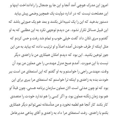
امروز این مدرک هوچی آمد آنجا و این جا رو جنجال را راه‌انداخت اینها و
این مصلحت نیست که در اداره دولیت یک همچین وضعی پیش بیاید
دستور بدهید که این را یک تنبیه‌اش بکنند و بعد هم یک صورتی باشد که
این قبیل مسائل تکرار نشود. من دیدم توجهی نکرد به این مطلبی که به او
گفتم و سری تکان داد گفت خیلی خوب و تمام شد رفت و حس کردم که
مثل اینکه از طرف خودش آمده اصلاً و او ترتیب داده که بیاید به من این
جور توهین بکنید. این بود که دیدم امکان همکاری من با زاهدی دیگر
نیست با این صورت. آمدم صبح منزل مهندس را جی معاون من بود آن
وقت، مهندس راجی را خواستم و به او گفتم که این استعفای من است ببر
خودت بده به زاهدی و اینکه ترا خواستم که استعفای مرا ببری برای این
بود که تو چون مدتی است الان معاون سازمان برنامه هستی، چون قبلاً او
هم بود زمان زنگنه معاون بود، و اگر کسی را هم ندارد خودت را متصدی
کار بکند کار آنجا هم لطمه نخورد و من متأسفانه نمی‌توانم دیگر همکاری
بکنم با زاهدی. رفت استعفای مرا داد به زاهدی و آقای پناهی مدیرعامل