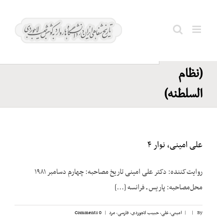
Ski
خواجه
t
نوری؛
conten
Search
غلامعلی
for:
(نظام
السلطنه)
علی امینی، نوار ۴
روایت‌کننده: دکتر علی امینی تاریخ مصاحبه: چهارم دسامبر ۱۹۸۱
محل‌مصاحبه: پاریس ـ فرانسه [...]
By
|
|
امینی، علی
,
حبیب لاجوردی
,
فارسی
,
مرد
|
0 Comments