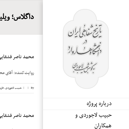
Ski
t
داگلاس؛ ویلیام (s. William
conten
محمد ناصر قشقایی، 
روایت‌کننده: آقای محمد ناصر قشقایی تا
By
|
|
حبیب لاجوردی
,
فار
درباره پروژه
حبیب لاجوردی و
محمد ناصر قشقایی، 
همکاران