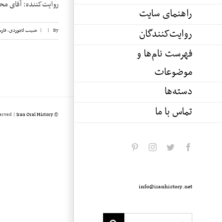
روایت‌کننده: آقای محمد ناصر قشقایی تا
راهنمای سایت
روایت‌کنندگان
By
|
|
حبیب لاجوردی
,
فار
فهرست نام‌ها و
موضوعات
دسته‌ها
تماس با ما
served |
Iran Oral History
© Copyright 2020 -
pinterest
instagram
twitter
facebook
info@iranhistory.net
Search