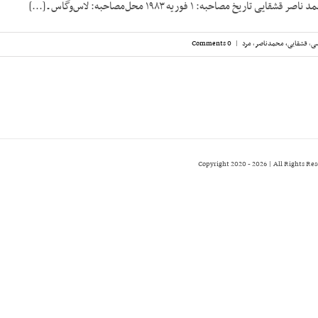
ریخ مصاحبه: ۱ فوریه ۱۹۸۳ محل‌مصاحبه: لاس‌وگاس ـ [...]
سی
,
قشقایی، محمدناصر
,
مرد
|
0 Comments
2026 | All Rights Re