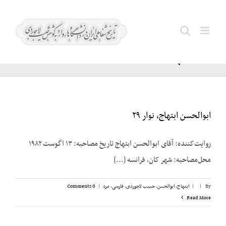
Ski
راکفلر؛ دیوید
t
Search
(Rockefeller.
conten
for:
David)
ابوالحسن ابتهاج، نوار ۲۹
روایت‌کننده: آقای ابوالحسن ابتهاج تاریخ مصاحبه: ۱۳ اگوست ۱۹۸۲
محل‌مصاحبه: شهر کان، فرانسه [...]
By
|
|
ابتهاج، ابوالحسن
,
حبیب لاجوردی
,
فارسی
,
مرد
|
0 Comments
Read More