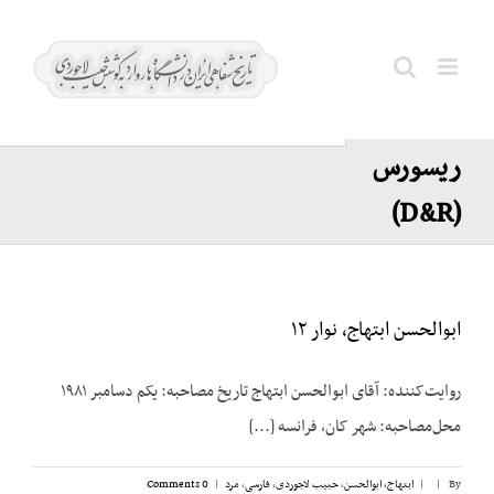
Ski
شرکت
t
دولوپمنت
conten
Search
اند
for:
ریسورس
(D&R)
ابوالحسن ابتهاج، نوار ۱۲
روایت‌کننده: آقای ابوالحسن ابتهاج تاریخ مصاحبه: یکم دسامبر ۱۹۸۱
محل‌مصاحبه: شهر کان، فرانسه [...]
By
|
|
ابتهاج، ابوالحسن
,
حبیب لاجوردی
,
فارسی
,
مرد
|
0 Comments