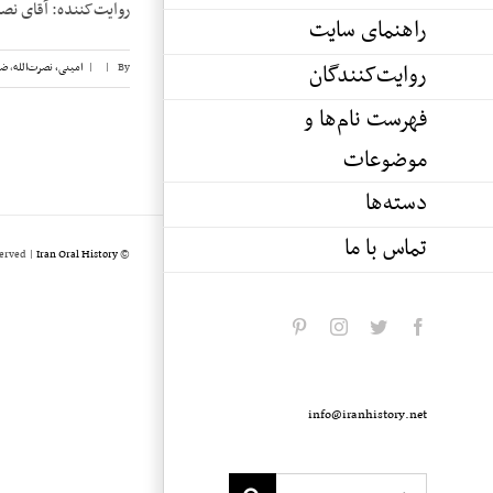
روایت‌کننده: آقای نصرت‌الله امینی تاریخ
راهنمای سایت
روایت‌کنندگان
By
|
|
امینی، نصرت‌الله
,
ضی
فهرست نام‌ها و
موضوعات
دسته‌ها
تماس با ما
served |
Iran Oral History
© Copyright 2020 -
pinterest
instagram
twitter
facebook
info@iranhistory.net
Search