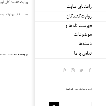
روایت‌کننده: آقای ابوالحسن ابتهاج 
راهنمای سایت
روایت‌کنندگان
By
|
|
ابتهاج، ابوالحسن
,
حب
فهرست نام‌ها و
موضوعات
دسته‌ها
تماس با ما
served |
Iran Oral History
© Copyright 2020 -
pinterest
instagram
twitter
facebook
info@iranhistory.net
Search