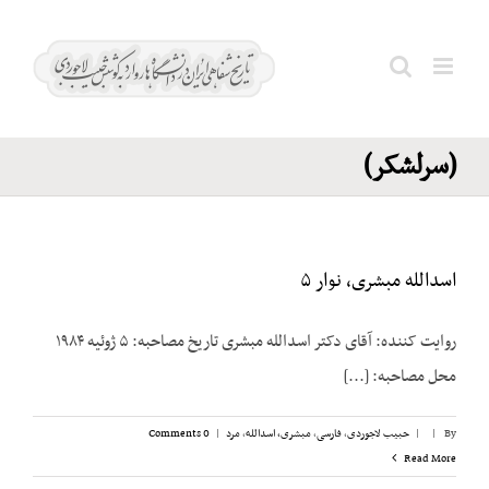
Ski
فخر
t
مدرس؛
conten
Search
حسین
for:
(سرلشکر)
اسدالله مبشری، نوار ۵
روایت کننده: آقای دکتر اسدالله مبشری تاریخ مصاحبه: ۵ ژوئیه ۱۹۸۴
محل مصاحبه: [...]
By
|
|
حبیب لاجوردی
,
فارسی
,
مبشری، اسدالله
,
مرد
|
0 Comments
Read More