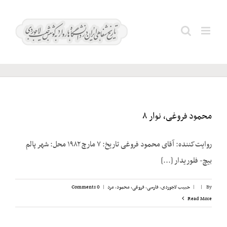
Ski
t
ناطق؛
Search
conten
هما
for:
محمود فروغی، نوار ۸
روایت‌کننده: آقای محمود فروغی تاریخ: ۷ مارچ ۱۹۸۲ محل: شهر پالم
بیچ- فلوریدار [...]
By
|
|
حبیب لاجوردی
,
فارسی
,
فروغی، محمود
,
مرد
|
0 Comments
Read More