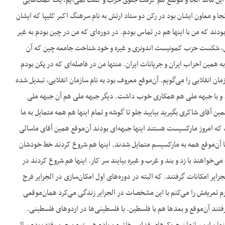
. این ماند آنجا و موضع هم گرفت جلوی حزب و گفت نمی‌آیم. یک کمک‌هایی
ا و معاون ایشان بود در رکن دو ستاد ارتش به نام سرهنگ اکبر کلیپا که ایشان
ودند که من با اینها هم در تماس بودم. در دوره‌ای که من در چین بودم به غیر
ونزی، شکست حزب کمونیست اندونزی و غیره و خود شناخت جامعه چین که آن
ین احزاب ایران و جریانات ایران. منتها من در فاصله‌ای که در پکن بودم
مان انقلابی را می‌گویم. آن‌موقع معروف بود به نام سازمان انقلابی، تبدیل شده
ود. و با جبهه ملی هم همکاری خوب داشت. دیگر جبهه ملی هم آن جبهه ملی
ن آقای شاکری بگیرید بیایید جلو تا گوشه و تمام اینها هم همه متمایل به ما
، که امروز مارکسیست هستند اینها جبهه‌ای بودند آن‌موقع همین آقای ماسالی
. اینها آن‌موقع همه به مارکسیسم متمایل شدند. اینها هم شروع کردند خط خودشان
ی‌خواهند با زد و بند و غرب و غیره بیایند سر کار. اینها هم شروع کردند در
لجزایر امکانات گرفتند. که البته در دوره‌های اول امکان‌سازی در الجزایر فرج
م تعریفش را می‌کنم با این مشخصات در الجزایر زندگی می‌کرد همان‌موقعی
رفتند آن‌موقع و بعدها هم با فلسطین. با فلسطینی‌ها در اردوهای فلسطینی.