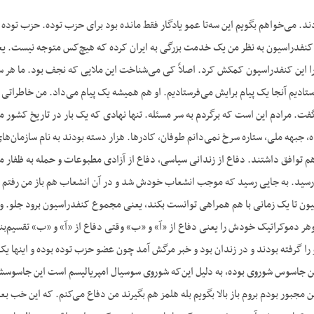
دند. می‌خواهم بگویم این سه‌تا عمو یادگار فقط مانده بود برای حزب توده. حزب تود
نفدراسیون به نظر من یک خدمت بزرگی به ایران کرده که هیچ‌کس متوجه نیست. یعنی و
این کنفدراسیون کمکش کرد. اصلاً کی می‌شناخت این ملایی که نجف بود. ما هر سال
تادیم آنجا یک پیام برایش می‌فرستادیم. او هم همیشه یک پیام می‌داد. من خاطراتی د
فت. مرادم این است که برگردم به سر مسئله. تنها نهادی که یک بار در تاریخ کشور ما
جبهه ملی، ستاره سرخ نمی‌دانم طوفان، کادرها. هزار دسته بودند به نام سازمان‌های
م توافق داشتند. دفاع از زندانی سیاسی، دفاع از آزادی مطبوعات و حمله به ظفار محک
سید. به جایی رسید که موجب انشعاب خودش شد و در آن انشعاب هم باز من رفتم بالا
یون تا یک زمانی با هم همراهی توانست بکند، یعنی مجموع کنفدراسیون برود جلو. و
 دموکراتیک خودش را یعنی دفاع از «آ» و «ب» وقتی دفاع از «آ» و «ب» تقسیم‌بندی 
را گرفته بودند و در زندان بود و خبر مرگش آمد چون عضو حزب توده بوده و اینها یک 
ین جاسوس شوروی بوده، به دلیل این‌که شوروی سوسیال امپریالیسم است این جاسوسش 
ن مجبور بودم بروم باز بالا بگویم بله هلمز هم بگیرند من دفاع می‌کنم. که این خب بع