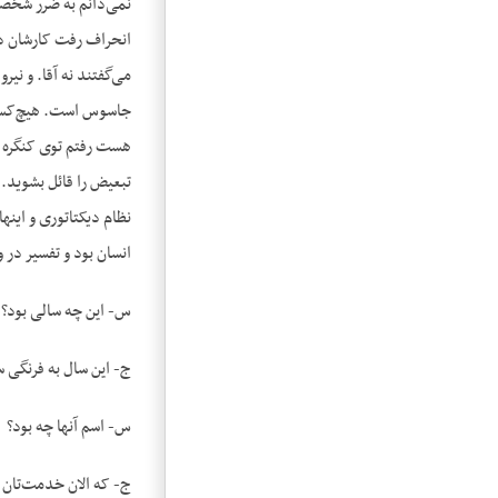
نمی‌دانم به ضرر شخصی 
انحراف رفت کارشان دیگ
می‌گفتند نه آقا. و نیر
جاسوس است. هیچ‌کس هی
هست رفتم توی کنگره ه
تبعیض را قائل بشوید. 
نظام دیکتاتوری و اینه
انسان بود و تفسیر در 
س- این چه سالی بود؟
ج- این سال به فرنگی سال ۱۹۷۵ بود. بله ۱۹۷۵ـ۱۹۷۴ بود. دیگر دوتیکه شد. یعنی یک جناحی بودند که مائوئیست‌ها بودند. دیگر واقعاً آن‌موقع
س- اسم آنها چه بود؟
ج- که الان خدمت‌تان ع