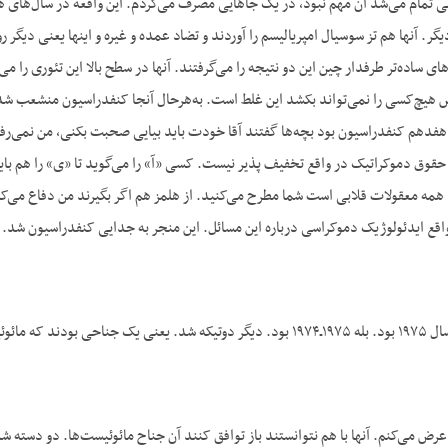
تمام می‌شد آن مهم نبود، در یک جاهایی مصرف می‌کردم. این واقعه در سال‌های هفتاد
ر. آنها هم تز سوسیال امپریالیسم را آوردند و تضاد عمده و غیره و اینها یعنی دیگر ر
وهای ساده‌تر طرفدار چین این دو نتیجه را می‌گرفتند. آنها در سطح بالا این تئوری را م
چ‌کسی را نمی‌تواند بکشد این غلط است. به‌هرحال آنجا کنفدراسیون منشعب شد. یعن
فدهم کنفدراسیون بود بچه‌ها گفتند آقا خودت باید بیایی صحبت بکنی، من نمی‌رفتم 
حقوق دموکراتیک در واقع تخفیف پذیر نیست. کسی «آ» را می‌گوید تا «ی» را هم باید
ا همه معقولات قلابی است شما مطرح می‌کنید. از هلمز هم اگر بگیرند من دفاع می‌کن
واقع ایدئولوژیک دموکراسی درباره این مسائل. این منجر به جدایی کنفدراسیون شد. ک
 می‌شد گفت مائوئیست‌ها…
رض می‌کنم. آنها با هم نتوانستند باز توافق کنند آن جناح مائوئیست‌ها. دو دسته 