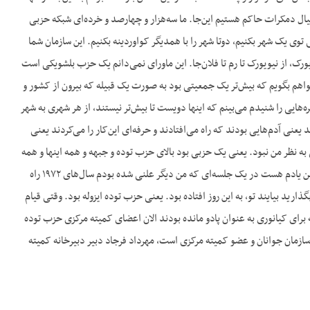
یال دمکرات حاکم هستیم این‌جا. ما سه‌هزار و چهارصد و خرده‌ای شبکه حزبی
توی یک شهر بکنیم، دوتا شهر را با همدیگر کواوردینه بکنیم. این سازمان شما
رک، از نیویورک تا رم تا فلان‌جا. این ماورای نمی‌دانم یک حزب بلشویکی است
هم بگویم که بیش‌تر یک جمعیتی بود به صورت یک قبیله که بیرون از کشور و
‌هایی را شنیدم می‌بینم که اینها دویست تا بیش‌تر نیستند، از هر شهری به شهر
عنی آدم‌هایی بودند که راه می‌افتادند و حرفه‌ای این‌کار را می‌کردند یعنی
ه نظر من نبود. یعنی یک حزبی بود بالای حزب توده و جبهه و همه اینها و همه
اینها را هم توی دل خودش گرفته بود و آنهایی را هم که نمی‌خواست بیرون انداخته بود. مثلاً حزب توده را من یادم هست در یک جلسه‌ای که من دیگر علنی شده بودم سال‌های ۱۹۷۲ راه
ارید بیایند تو، به این روز افتاده بود. یعنی حزب توده ایزوله بود. وقتی قیام
برای کیانوری به عنوان پادو مانده بودند الان اعضای کمیته مرکزی حزب توده
ازمان جوانان و عضو کمیته مرکزی است، مهرداد فرجاد دبیر دبیرخانه کمیته