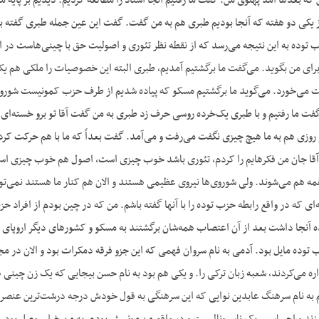
ه بعدها آمد پهلوی من. گفت ما رفتیم آنجا اسناد را مطالعه کردیم. دیدیم بر پایه
از یکی دو هفته که آنجا بودیم طبری هم به من گفت. گفت این عین جمله طبری گفته 
 توده به این نتیجه می‌رسد که از نقطه نظر تئوری و اصولیت حق با چینی‌هاست در ای
ی من بگوید. می‌گفت ما برگشتیم آمدیم، طبری البته این خصوصیات را ملکی هم یک‌ج
می‌خورد. می‌گوید ما برگشتیم مسکو که پیاده شدیم از طرف حزب کمونیست شوروی ش
 گفت ما رفتیم و با طبری یک‌خرده روسی حرف زد طبری به من گفت آقا تو برو خسته‌
روزی هم به ما هیچ چیزی نگفت می‌رفت و می‌آمد. گفت بعداً که ما با هم حرکت ک
«آقا جان من فکرهایم را کردم، تئوری باشد خوب چیزی است، اصول هم خوب چیزی ا
مه هم می‌شوند. ولی شوروی‌ها نیروی عظیمی هستند و الان هم کنار ما هستند نمی‌تو
‌ای که در واقع رابطه حزب توده را با آنها گفته باشم. من که در چین بودم از افراد حز
آنجا داشت بعد از آن اعتصاب همه‌شان برگشتند به مسکو و کشورهای دیگر اروپای شرق
 توده مایل بود. آ‌دمی به نام سروان فهمی که این جزو فرقه دمکرات بود و الان در 
داره می‌کردند، شعبه زبان ترکی را. و یکی هم بود به نام حسن بیجایی که یک زن چینی 
به نام سرهنگ عابدین نوایی که این سرهنگی به قول خودش درجه درشت‌ترین عنصر قیام