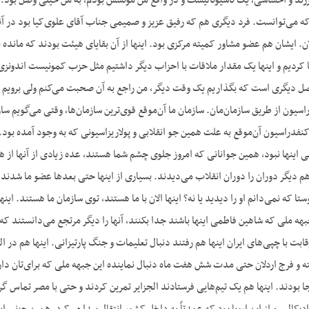
رزند و احساسی، یک ناسیونالیست و در واقع من مونسش بودم، به من خیلی وصل بود
که می‌توانست. فرد دیگری هم که رفیق عزیز و صمیمی جناب آقای علوی‌کیا بود در آنج
. ایشان هم عضو مشاور کمیته مرکزی بود. اینها از آن بقایای هیئت بودند که مانده ب
ما کردیم و اینها یک مقدار ملاقات با احزاب دیگر داشتیم مثل حزب کمونیست اند
دیگری است که بگذاریم یک وقت دیگر، من راجع به آن صحبت می‌کنم ولی برویم به هم
اسیون از طریق سازمان‌مان. سازمان ما آن‌موقع قوی‌ترین سازمان‌ها، وقتی می‌گویم ساز
 کنفدراسیون آن‌موقع به علت همین جو انقلابی و پولاریزاسیونی که به وجود آمده ب
 اینها نبود، همین جوانانی که امروز جلوی چشم شما هستند، عده زیادی از آنها از همی
م دیگر دوران را دوران انقلاب می‌دیدند. بسیاری از اینها حتی بعدها عضو ما شدند
 روستا که نمی‌دانم او را دیدید یا نه؟ اینها الان با ما هستند، توی سازمان ما هستند
هه ملی که شاهین فاطمی اینها باشند جدا بکنند، آنها را دیگر مرتجع می‌دانستند که م
قابت با چپی‌های ایران اینها هم رفتند دنبال تعلیمات و جنگ پارتیزانی. اینها هم در ا
ه و فرج اردلان حتی مدت شش هفت ماه دنبال نماینده این جبهه ملی که برای‌تان دار
جا بودند. اینها هم یک تیم‌هایی فرستادند الجزایر تمرین کردند و حتی با مصر تماس گ