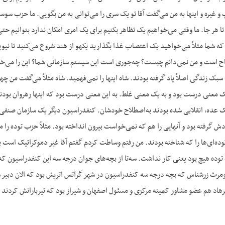
 غیره و اینها به من می‌گفت آقا تو یک سری را می‌توانی به من بگویی. ما حزب سوس
ا هر جا. ما وقتی می‌خواهیم یک تظاهر بکنیم برای یک امری امکان ندارد بتوانیم حتی 
 شما مثلاً می‌خواهید یک اعتصاب غذا بگذارید یکهو از هند شروع می‌کنید تا نیویو
ح است و من نمی‌دانم چیست؟ چه‌جوری است این سیستم سازمانی شما؟ این را می‌خوا
ک زندگی اصلاً یاد گرفته بودند. شاه اینها را نمی‌فهمید. شاه مثلاً می‌گفت من چهره
یک معنی درست بود و به یک معنی غلط. به این معنی درست بود که اینها رهروان بودند ی
یک عده، انقلابی شده بودند به‌اصطلاح خودشان. کنفدراسیون دیگر یک سازمان صنفی ب
توده‌ای‌ها را که شناخته بودند. من رفتم وساطت کردم گفتم آقا غیر دموکراتیک است بگذ
توده هیچ بود یعنی کار نداشت. سه‌تا از بچه‌های جوان درجه سه این کنفدراسیون که 
ومرث زرشناس که بچه درجه سه کنفدراسیون در شهر گراتس اتریش بود که الان دبیر س
 فرهاد هم عضو مشاور کمیته مرکزی و مسئول اصفهان و شیراز بود که تیربارانش کردند