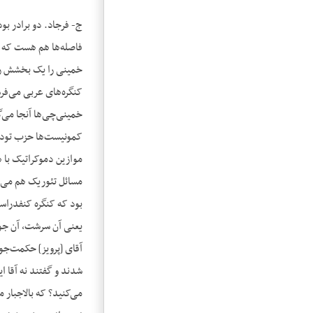
ج- فرجاد. دو برادر بو
فاصله‌ها هم هست که ک
خمینی را یک بخشش را 
کنگره‌های عربی می‌فرس
خمینی‌چی‌ها آنجا می‌گ
کمونیست‌ها حزب توده، 
موازین دموکراتیک با ه
مسائل تئوریک هم می‌ر
بود که کنگره کنفدراس
یعنی آن سرشت، آن جوهر
آقای [پرویز] حکمت‌جو 
شدند و گفتند نه آقا ا
می‌کنید؟ که بالاجبار م