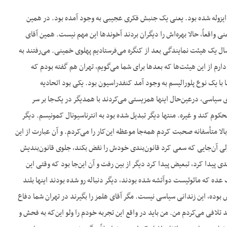
ه ایزوله شده بود. یعنی یک جنبش فکری عجیبی به وجود آمده بود. در همین
اقعاً، حالا بهره‌اش را دیگران بردند آخوندها این مهم نیست. همین آقای
 یک هیئت نمایندگی بعد از کنگره می‌فرستادیم پهلوی خمینی. می‌رفتند به
ارم از این هیئت‌ها که بعدها برای شما می‌گویم، تهران هم گفته بودم که
 با یک نوع پلورالیسم به وجود آمد کنفدراسیون بود. یکی بود اتحادیه
 سیاسی، درعین‌حال اینها همزیستی می‌کردند با همدیگر در یک‌جا بر سر
وم کند و غیره. منتها دیگر تبدیل شده بود به انترناسیونال کمونیسم. دیگر
 متأسفانه صحبت کردم همه‌جا موعظه این‌کار را می‌کردم. و آن عبارت از این
لی آن‌جایی که سعی کرد قانون‌بندی خودش را نقض بکند، جلوی قانون‌بندیش
پیدا کرد، تبعیض پیدا کرد دیگر از بین رفت و آن این‌جا بود که وقتی این
عده که مائوئیست دوآتشه شده بودند، دیگر دنباله رو شده بودند اینها بلند
بوده، این زندانی سیاسی نیست. مگر آقای هلمز را بگیرند در تهران شما دفاع
د تلافی می‌کردم من. من باید در واقع این تجربه خودم را ولو این‌که به فحش و