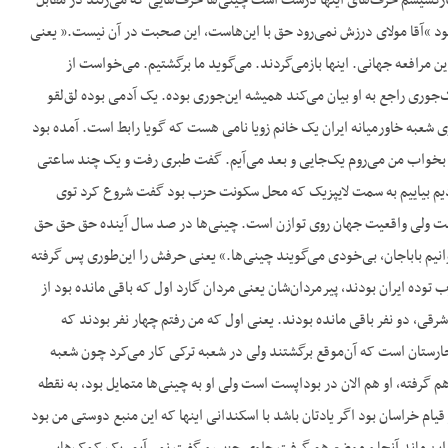
 مارکسیسم حرف‌های اینها درست است چینی‌ها حرف‌هایی که می‌زنند در مقابل
بود “آقا مولای درزش نمی‌رود حق با این‌هاست، این صحبت در آن نیست.” یعنی
ن مرافعه جهانی. اینها بازمی‌گردند. می‌گوید ما برگشتیم. می‌خواست از
وری راجع به او بیان می‌کند همیشه این‌جوری بوده. یک آدمی بوده لق‌لقو
عبه خاورمیانه ایران یک خانم زویا نامی هست که گویا رابط است. آمده بود
ای بخواب من می‌روم یک‌جایی و بعد می‌آیم. گفت طبری رفت و یک چند ساعتی
ردیم بیاییم به سمت لایپزیک که محل سکونت حزب بود گفت شروع کرد توی
ست ولی واقعیت جهان روی توازن است. چینی‌ها در صد سال آینده حق حق حق
انیم باباجان، بی‌خودی می‌گویند چینی‌ها.» یعنی حرفش را این‌طوری پس گرفته
ب توده ایران بودند، پیرمردان‌شان یعنی مردان گارد اول که باقی مانده بود از
ی، دو نفر باقی مانده بودند. یعنی اول که من رفتم چهار نفر بودند که
مجارستان است که آن‌موقع برگشتند ولی در شعبه ترکی کار می‌کرد چون شعبه
هم گرفته، او هم الان در بوداپست است ولی او به چینی‌ها متمایل بود، به نقطه
 خراسان بود اگر یادتان باشد با اسکندانی اینها که این منبع دوستی من بود