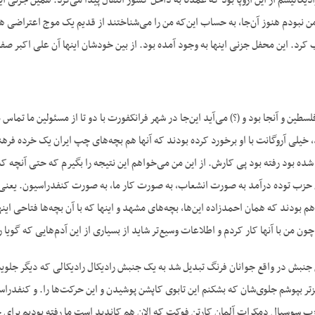
ادیکالیسم از این اروپا بود که عمدتاً به داخل کشور انتقال پیدا می‌کرد. همین جزن
۱۹ اینها سال ۱۹۶۵ من نبودم هنوز آن‌جا، به حساب این‌که من را می‌شناختند از قدیم یک موج اعت
 کرد. این محفل جزنی اینها به وجود آمده بود. از بین خودشان اینها آن علی اکبر صفای
 فلسطین و آنجا بود و (؟) می‌آید این‌جا در شهر فرانکفورت با دو تا از مسئولین ما تماس
 خیلی آروگانت با او برخورد کرده بودند که آنها هم بچه‌های چپ ایران یک خرده ف
شده بود رفته بود پی کارش. از این من می‌خواهم این نتیجه را بگیرم که حتی آنچه که
ل حزب توده درآمد به صورت انشعاب، به صورت کار ما، به صورت کنفدراسیون. یعن
م بودند که همان احمدزاده این‌ها، بچه‌های مشهد و اینها که با آن بچه‌ها فتاحی این
 من با آنها کار کردم و اطلاعات وسیع‌تر شاید از بسیاری از این آدم‌هایی که گویا
 جنبش در واقع جوانان فرنگ تبدیل شد به یک جنبش رادیکال رادیکالی که دیگر جلو
تر بپوشم جلوی‌شان که بشکنم این تابوی کاپشن پوشیدن و این حرکت‌ها را. و کنفدرا
ب سوسیال دمکرات آلمان کارتن فوکت که الان هم کاندید است ما رفته بودیم برای جشن‌ه