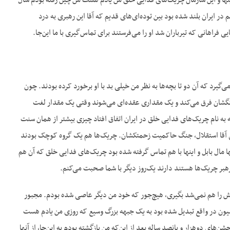
ی اینها و این سازمان چریک‌های فدایی خلق من یادم هست من چین رفته بودم سال
راضی هم در ایران بلند شده بود بین توده‌ای‌های قدیم که آقا این رهبری به درد
ی فراهانی که تیرباران شد او را می‌فرستند برای تماس‌گیری با ما این‌جا.
 می‌گیرد که آن دو تا بچه‌ها به نظر من خیلی بد با او برخورد کرده بودند. چون
رهنگشان فرق می‌کند و یک مقداری عقده‌ای می‌شوند وقتی یک مقدار لغت
 به نام چریک‌های فدایی خلق در ایران اتفاق افتاد چیزی بیشتر از همان سنت
ی آقا استقلال، جنگ حاکمیت زحمتکشان. چریک‌ها هم یک گروه کوچک بودند
ها مال بابل و اینها با هم تماس گرفته شده بود چریک‌های فدایی خلق که آن هم
 رهبر چریک‌ها هستند دارند یک‌روز دیگر با شما صحبت می‌کنم.
یش را هم نمی‌شد بگیری، هیچ‌جور که خود من دیگر عاصی شده بودم. مجبور
سیون در واقع تبدیل شده بود به یک جبهه بزرگ وسیع که روزی من یادم هست
ای دوهزار و پانصد ساله بعد از این‌که من بازگشته بودم به این‌جا، از آنها