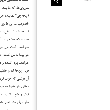
گفت غلامحسین فروتن ک
شوروی‌ها. که ما بعد 
نتیجه‌چی؟ نماینده حزب
خصوصیات این طبری برا
این وسط مرتب هی غلت 
به‌اصطلاح پیشواز ما.
دیر آمد. گفت یکی دو 
هواپیما به من گفت، 
خواهند بود. گنده‌تر ه
بود. این‌جا گفتم حاشیه
آن هیئتی که حزب توده 
دوتای‌شان هنوز به حزب
ترکی را هم ایرانی‌ها ا
نظر آنها و یک کسی هم 