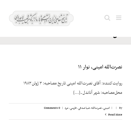
Ski
نهرو؛
t
Search
جواهر
conten
for:
لعل
نصرت‌الله امینی، نوار ۱۱
روایت‌کننده: آقای نصرت‌الله امینی تاریخ مصاحبه: ۳ ژوئن ۱۹۸۳
محل‌مصاحبه: شهر آناندل ـ [...]
By
|
|
امینی، نصرت‌الله
,
ضیا صدقی
,
فارسی
,
مرد
|
0 Comments
Read More