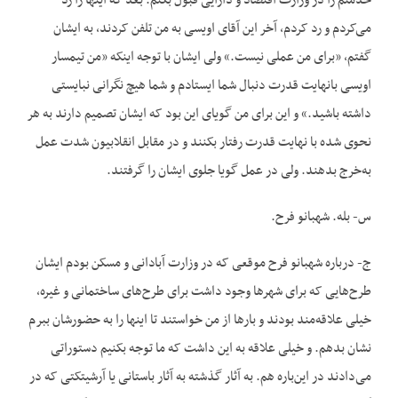
خدمتم را در وزارت اقتصاد و دارایی قبول بکنم. بعد که اینها را رد
می‌کردم و رد کردم، آخر این آقای اویسی به من تلفن کردند، به ایشان
گفتم، «برای من عملی نیست.» ولی ایشان با توجه اینکه «من تیمسار
اویسی بانهایت قدرت دنبال شما ایستادم و شما هیچ نگرانی نبایستی
داشته باشید.» و این برای من گویای این بود که ایشان تصمیم دارند به هر
نحوی شده با نهایت قدرت رفتار بکنند و در مقابل انقلابیون شدت عمل
به‌خرج بدهند. ولی در عمل گویا جلوی ایشان را گرفتند.
س- بله. شهبانو فرح.
ج- درباره شهبانو فرح موقعی که در وزارت آبادانی و مسکن بودم ایشان
طرح‌هایی که برای شهرها وجود داشت برای طرح‌های ساختمانی و غیره،
خیلی علاقه‌مند بودند و بارها از من خواستند تا اینها را به حضورشان ببرم
نشان بدهم. و خیلی علاقه به این داشت که ما توجه بکنیم دستوراتی
می‌دادند در این‌باره هم. به آثار گذشته به آثار باستانی یا آرشیتکتی که در