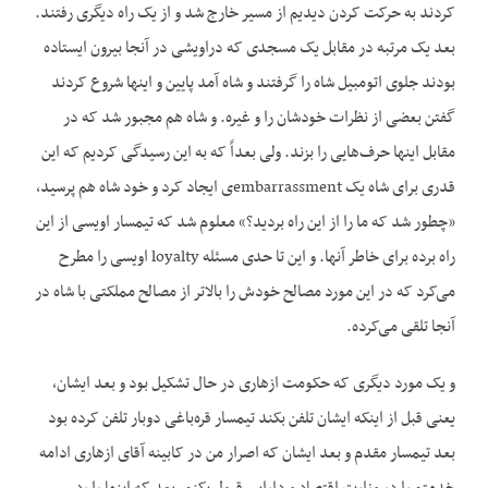
کردند به حرکت کردن دیدیم از مسیر خارج شد و از یک راه دیگری رفتند.
بعد یک مرتبه در مقابل یک مسجدی که دراویشی در آنجا بیرون ایستاده
بودند جلوی اتومبیل شاه را گرفتند و شاه آمد پایین و اینها شروع کردند
گفتن بعضی از نظرات خودشان را و غیره. و شاه هم مجبور شد که در
مقابل اینها حرف‌هایی را بزند. ولی بعداً که به این رسیدگی کردیم که این
قدری برای شاه یک embarrassmentی ایجاد کرد و خود شاه هم پرسید،
«چطور شد که ما را از این راه بردید؟» معلوم شد که تیمسار اویسی از این
راه برده برای خاطر آنها. و این تا حدی مسئله loyalty اویسی را مطرح
می‌کرد که در این مورد مصالح خودش را بالاتر از مصالح مملکتی با شاه در
آنجا تلقی می‌کرده.
و یک مورد دیگری که حکومت ازهاری در حال تشکیل بود و بعد ایشان،
یعنی قبل از اینکه ایشان تلفن بکند تیمسار قره‌باغی دوبار تلفن کرده بود
بعد تیمسار مقدم و بعد ایشان که اصرار من در کابینه آقای ازهاری ادامه