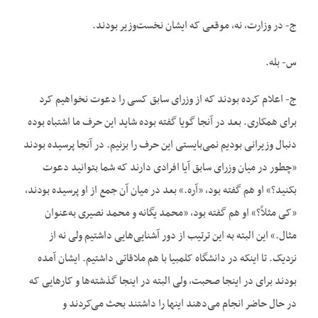
ج- در وزارت، نه، موقعی که ایشان نخست‌وزیر بودند.
س- بله.
ج- اعلام کرده بودند که از وزرای سابق کسی را دعوت نخواهیم کرد
برای همکاری. بعد در آنجا گویا گفته بوده شاید این حرف ما اشتباه بوده
دنبال وزیرانی بودیم نمی‌بایستی این حرف را بزنیم. در آنجا پرسیده بودند
«چطور در میان وزرای سابق آیا افرادی دارند که شما بتوانید دعوت
بکنید؟» او هم گفته بود، «آره.» بعد در میان آن جمع از او پرسیده بودند،
«کی مثلاً؟» او هم گفته بود، «محمد یگانه و محمد نصیری به‌عنوان
مثال.» این البته به این ترتیب از دور آشنایی‌هایی داشتیم ولی نه از
نزدیک. تا اینکه در دانشگاه کلمبیا با هم ملاقاتی داشتیم. ایشان آمده
بودند برای در اینجا صحبت، ولی البته در اینجا گذشته‌ها و کارهایی که
در حال حاضر انجام می‌دهند اینها را داشتند بحث می‌کردند و