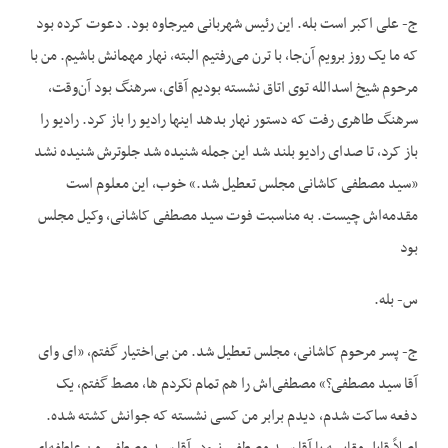
ج- علی اکبر است بله. این رئیس شهربانی میرجاوه بود. دعوت کرده بود
که ما یک روز برویم آن‌جا، با ترن می‌رفتیم البته، نهار مهمانش باشیم. من با
مرحوم شیخ اسدالله توی اتاق نشسته بودیم آقای، سرهنگ بود آن‌وقت،
سرهنگ طاهری رفت که دستور نهار بدهد اینها رادیو را باز کرد. رادیو را
باز کرد، تا صدای رادیو بلند شد این جمله شنیده شد جلوترش شنیده نشد
«سید مصطفی کاشانی مجلس تعطیل شد.» خوب، این معلوم است
مقدمه‌اش چیست. به مناسبت فوت سید مصطفی کاشانی، وکیل مجلس
بود
س- بله.
ج- پسر مرحوم کاشانی، مجلس تعطیل شد. من بی‌اختیار گفتم، «ای وای
آقا سید مصطفی؟» مصطفی‌اش را هم تمام نکردم ها، مصط گفتم، یک
دفعه ساکت شدم، دیدم برابر من کسی نشسته که جوانش کشته شده.