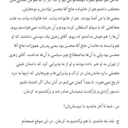
که من هم گفتم همراه دوستانم می‌آیم اراک. در اراک هم من آشنایی‌های
مختلف داشتم هم از خانواده حاج آقا محسن اولادش و نوه‌هایش،
بعضی‌ها با من آشنا بودند. هم از خانواده بیات. اما خانواده بیات به علت
مخالفتی که با سهام السلطان کرده بودم و آن جریانات نمی‌خواستم بروم،
آن‌ها را هم خوش نداشتم که بروم. آقای زهری یک دوستی داشتند که او
هم وابسته به خاندان حاج آقا محسن بود یعنی پدرش عموزاده حاج آقا
محسن بود ولی با آن‌ها به‌اصطلاح چیز سیاسی با آن‌ها نداشت. آقای زهری
از تهران به او خبر داده بودند و او از ما پذیرایی کرد که داستان خیلی
مفصلی دارد ماندن‌مان در اراک و پذیرایی‌ها و چیزهایش که اینها به درد
تاریخ نمی‌خورد. تا بعداً گمان می‌کنم در آبان سال اگر اشتباه نکنم،
دستور آزادی و بازگشت تبعیدیان صادر شد و برگشتیم به کرمان.
س- شما تا آخر ماندید با دوستان‌تان؟
ج- بله، بله ماندم. با هم برگشتیم به کرمان. در این موقع صمصام