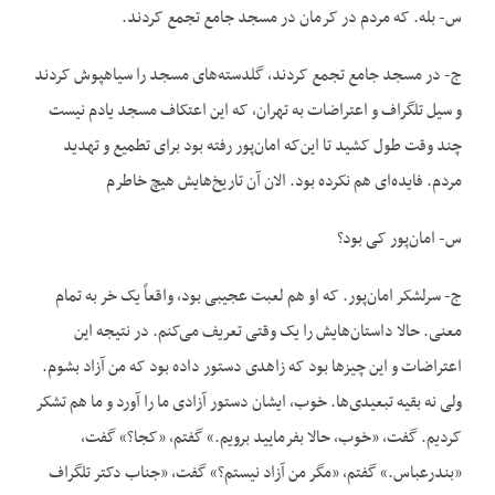
س- بله. که مردم در کرمان در مسجد جامع تجمع کردند.
ج- در مسجد جامع تجمع کردند، گلدسته‌های مسجد را سیاهپوش کردند
و سیل تلگراف و اعتراضات به تهران، که این اعتکاف مسجد یادم نیست
چند وقت طول کشید تا این‌که امان‌پور رفته بود برای تطمیع و تهدید
مردم. فایده‌ای هم نکرده بود. الان آن تاریخ‌هایش هیچ خاطرم
س- امان‌پور کی بود؟
ج- سرلشکر امان‌پور. که او هم لعبت عجیبی بود، واقعاً یک خر به تمام
معنی. حالا داستان‌هایش را یک وقتی تعریف می‌کنم. در نتیجه این
اعتراضات و این چیزها بود که زاهدی دستور داده بود که من آزاد بشوم.
ولی نه بقیه تبعیدی‌ها. خوب، ایشان دستور آزادی ما را آورد و ما هم تشکر
کردیم. گفت، «خوب، حالا بفرمایید برویم.» گفتم، «کجا؟» گفت،
«بندرعباس.» گفتم، «مگر من آزاد نیستم؟» گفت، «جناب دکتر تلگراف