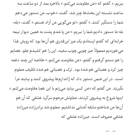
ببریم.» گفتم که «من مقاومت می‌کنم.» بالاخره بعد از دو ساعت سه
ساعت نشسته این بحث‌ها چیز شد، گفت، «خوب، من دستور می‌دهم
شما را دستگیر کنند.» گفتم، «تو می‌گویی من آزاد هستم.» گفت، «بله،
بله ما دستور دادیم شما را ببریم.» من پا شدم پشت به همین دیوار نیمه
خرابه‌ای که گفتم ایستادم یک میز این‌قدری هم آن‌جا بود که رویش غذا
می‌خوردیم معمولاً، میز چوبی چوب سفید، این را هم کشیدم جلو، عصایم
را هم دستم گرفتم و گفتم، «من مقاومت می‌کنم.» خلاصه این چند دفعه
چیز کرد و عصبانی هم شده بود. ترک و عصبانی هم شده تکلیف معلوم
است. در این ضمن دستور داد که ژاندارم‌ها پیشروی کنند و بیایند مرا
بگیرند. من گفتم که «من کسی بیاید می‌زنم با این عصا مقاومت می‌کنم.»
اینها شروع به پیشروی کردند، معاونش مرحوم سرگرد عشقی که آن هم
آن‌جا من شناختم سابقه آشنایی نداشتیم، معلوم شد برادرزاده میرزاده
عشقی معروف است. میرزاده عشقی که