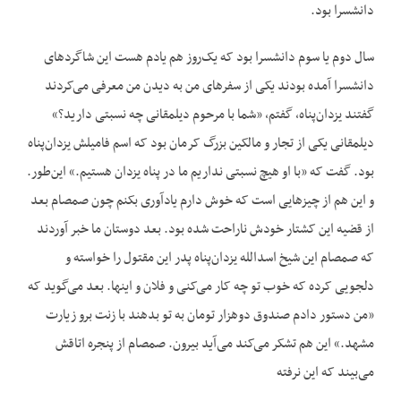
دانشسرا بود.
سال دوم یا سوم دانشسرا بود که یک‌روز هم یادم هست این شاگردهای
دانشسرا آمده بودند یکی از سفرهای من به دیدن من معرفی می‌کردند
گفتند یزدان‌پناه، گفتم، «شما با مرحوم دیلمقانی چه نسبتی دارید؟»
دیلمقانی یکی از تجار و مالکین بزرگ کرمان بود که اسم فامیلش یزدان‌پناه
بود. گفت که «با او هیچ نسبتی نداریم ما در پناه یزدان هستیم.» این‌طور.
و این هم از چیزهایی است که خوش دارم یادآوری بکنم چون صمصام بعد
از قضیه این کشتار خودش ناراحت شده بود. بعد دوستان ما خبر آوردند
که صمصام این شیخ اسدالله یزدان‌پناه پدر این مقتول را خواسته و
دلجویی کرده که خوب تو چه کار می‌کنی و فلان و اینها. بعد می‌گوید که
«من دستور دادم صندوق دوهزار تومان به تو بدهند با زنت برو زیارت
مشهد.» این هم تشکر می‌کند می‌آید بیرون. صمصام از پنجره اتاقش
می‌بیند که این نرفته