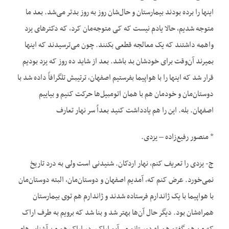
اینها را برده بودند بیمارستان و حال‌شان روز به روز بدتر می‌شد. بعد ما
متوجه شدیم، حالا یادم نیست که کی متوجه‌مان کرد، که دکترهای یزد
واهمه داشتند که یک معالجه قطعی بکنند. چون می‌ترسیدند که اینها
بمیرند آن‌وقت برای خودشان بد باشد. بعد از شاید ده روز که یزد بودیم
قرار شد که اینها را با هواپیما بفرستیم اصفهان، ترتیبش تلگرافاً داده شد با
دوستان‌مان و خودمان هم با همان اتومبیل‌ها حرکت کنیم و بیاییم
اصفهان. بله. این را هم یادداشت کنید بعداً سر نهار تعارف
* منصور رفیع‌زاده – یزدی.
ج- یزدی را تعریف کنم، نهار اردکان. شنیدنی است ولی به درد تاریخ
نمی‌خورد. عرض کنم که، آمدیم اصفهان و دوستان‌مان، البته دوستان‌مان
با هواپیما با یک ژاندارم فرستاده شدند و ژاندارم هم توی بیمارستان
همراه‌شان بود. دیگر حال آن‌ها بهتر شد و بنا شد که برویم به طرف اراک