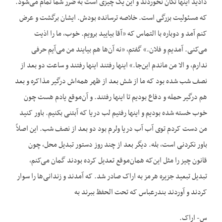
دادید اینها تکان نخوردند و این یک چیزی است به ضرر شما تمام می‌شود.
که مسئولیت بزرگی است. خلاصه ترسانده بودش. ایشان برگشت و عرض
کنم آمد و دوباره با التماس که «آقا بیایید برویم. خوب، ما را اذیت
می‌کنی. آمدیم و فلان.» گفتم، «نه آن‌ها هم بیایند من می‌آیم حرفی
ندارم، و الا من ماندم این‌جا.» اینها رفتند اینها رفتند و ساعت دو بعد از
نصف شب شده بود که ما از شش بعد از ظهر همه‌اش درگیر مذاکره و بعد
هم درگیر حمله و دفاع بودیم تا اینها رفتند. و آن‌موقع یادم هست چون
خوب خسته شده بودیم و اینها رفتیم لب دریا که آبتنی بکنیم. باور کنید
من دست کردم توی آب آب دریا ولرم بود دو بعد از نصف شب. این اصلاً
باور نکردنی است، بله. دیگر بعد از چند روز دستور تبدیل محل، چون
قانون چیز را مثل این‌که همان‌موقع تعدیل کرده بودند گمان می‌کنم،
تبدیل تبعید جزیره هرمز به اراک صادر شد. که آمدند و زندانی‌ها را سوار
کردند و آوردند بندرعباس که تحت الحفظ ببرند به
س- اراک.