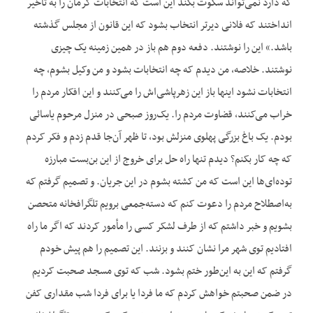
که دارد نمی‌تواند سکوت بکند این است که انتخابات کرمان را به تأخیر
انداختند که فلانی دیرتر انتخاب بشود که این قانون از مجلس گذشته
باشد.» این را نوشتند. دفعه دوم هم باز در همین زمینه یک چیزی
نوشتند. خلاصه، من دیدم که چه انتخابات بشود و من وکیل بشوم، چه
انتخابات نشود اینها باز این زهرپاشی‌اش را می‌کنند و این افکار مردم را
خراب می‌کنند، قضاوت مردم را. یک‌روز صبحی در منزل مرحوم یاسائی
بودم. یک باغ بزرگی پهلوی منزلش بود، تا ظهر آن‌جا قدم زدم و فکر کردم
که چه کار بکنم؟ دیدم تنها راه حل برای خروج از این بن‌بست مبارزه
توده‌ای‌ها این است که من کشته بشوم در این جریان. و تصمیم گرفتم که
به‌اصطلاح مردم را دعوت کنم که دسته‌جمعی برویم تلگرافخانه متحصن
بشویم و خبر داشتم که از طرف لشکر کسی را مأمور کردند که اگر ما راه
افتادیم توی شهر مرا نشان کنند و بزنند. این تصمیم را هم پیش خودم
گرفتم که این به این‌طور ختم بشود. شب که توی مسجد صحبت کردیم
در ضمن صحبتم خواهش کردم که ما فردا یا برای فردا شب مقداری کفن