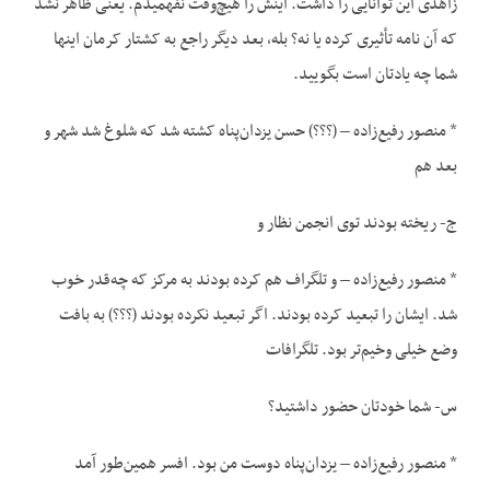
زاهدی این توانایی را داشت. اینش را هیچ‌وقت نفهمیدم. یعنی ظاهر نشد
که آن نامه تأثیری کرده یا نه؟ بله، بعد دیگر راجع به کشتار کرمان اینها
شما چه یادتان است بگویید.
* منصور رفیع‌زاده – (؟؟؟) حسن یزدان‌پناه کشته شد که شلوغ شد شهر و
بعد هم
ج- ریخته بودند توی انجمن نظار و
* منصور رفیع‌زاده – و تلگراف هم کرده بودند به مرکز که چه‌قدر خوب
شد. ایشان را تبعید کرده بودند. اگر تبعید نکرده بودند (؟؟؟) به بافت
وضع خیلی وخیم‌تر بود. تلگرافات
س- شما خودتان حضور داشتید؟
* منصور رفیع‌زاده – یزدان‌پناه دوست من بود. افسر همین‌طور آمد