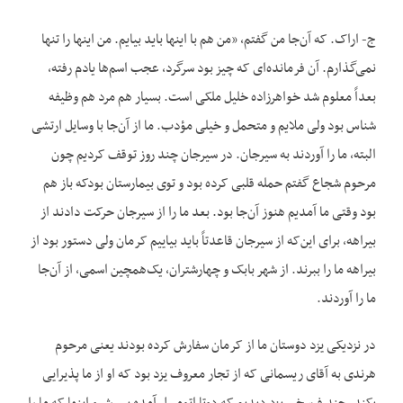
ج- اراک. که آن‌جا من گفتم، «من هم با اینها باید بیایم. من اینها را تنها
نمی‌گذارم. آن فرمانده‌ای که چیز بود سرگرد، عجب اسم‌ها یادم رفته،
بعداً معلوم شد خواهرزاده خلیل ملکی است. بسیار هم مرد هم وظیفه
شناس بود ولی ملایم و متحمل و خیلی مؤدب. ما از آن‌جا با وسایل ارتشی
البته، ما را آوردند به سیرجان. در سیرجان چند روز توقف کردیم چون
مرحوم شجاع گفتم حمله قلبی کرده بود و توی بیمارستان بودکه باز هم
بود وقتی ما آمدیم هنوز آن‌جا بود. بعد ما را از سیرجان حرکت دادند از
بیراهه، برای این‌که از سیرجان قاعدتاً باید بیاییم کرمان ولی دستور بود از
بیراهه ما را ببرند. از شهر بابک و چهارشتران، یک‌همچین اسمی، از آن‌جا
ما را آوردند.
در نزدیکی یزد دوستان ما از کرمان سفارش کرده بودند یعنی مرحوم
هرندی به آقای ریسمانی که از تجار معروف یزد بود که او از ما پذیرایی