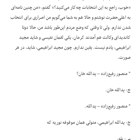
«خوب، راجع به این انتخابات چه‌کار می‌کنید؟» گفتم، «من چنین نامه‌ای
به اعلی‌حضرت نوشتم و حالا هم به شما می‌گویم من اصراری برای انتخاب
شدن ندارم. ولی تا وقتی که وضع مردم این‌طور باشد من، حالا دوتا
کاندیدای وکالت هم آمدند کرمان، یکی لقمان نفیسی و شاید مجید
ابراهیمی، یادم نیست. یقین ندارم. چون مجید ابراهیمی، شاید، در هر
صورت.
* منصور رفیع‌زاده – یدالله خان؟
ج- یدالله خان.
* منصور رفیع‌زاده – یدالله.
ج- یدالله ابراهیمی، متولی همان موقوفه نوریه که
س- بله.