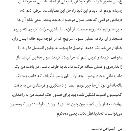
ج- آن مأمور بتواند کار خودش را، یعنی از لحاظ عصبی به مرحله‌ای
رسیده بودم که دیدم این تنها راه‌حل این قضایاست. عرض کنم که،
فردایش موقعی که عصر منزل مرحوم ارجمند بودیم یعنی شام ‌آن جا
خورده بودیم که برویم مسجد. از آن‌جا با ماشین حرکت کردیم که بیاییم
مسجد و آن برنامه عملی بشود، سر پیچ که از کوچه دوم خانه ایشان وارد
خیابان می‌شد یک دفعه اتومبیل‌ها پیچیدند جلوی اتومبیل ما و ما را
متوقف کردند و عرض کنم که مرا پیاده کردند سوار ماشین کردند باز
ژاندارمری و همان شبانه حرکت دادند به طرف بافت. در بافت من یک
ماه زندانی مجرد بودم، البته توی اتاق رئیس تلگراف که غایب بود یک
بالاخانه‌ای بود آن‌جا چیز بودم. بعد از دستگیری و فرستادن من به بافت
کمیسیون امنیت تشکیل شده بود برای صدور حکم تبعید من به زاهدان.
نهایت بعد از رأی کمیسیون چون مطابق قانون در ظرف ده روز کمیسیون
می‌توانست تجدیدنظر بکند. یعنی محکوم
س- اعتراض داشت.