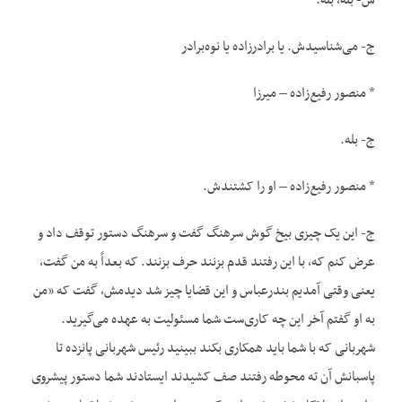
س- بله، بله.
ج- می‌شناسیدش. یا برادرزاده یا نوه‌برادر
* منصور رفیع‌زاده – میرزا
ج- بله.
* منصور رفیع‌زاده – او را کشتندش.
ج- این یک چیزی بیخ گوش سرهنگ گفت و سرهنگ دستور توقف داد و
عرض کنم که، با این رفتند قدم بزنند حرف بزنند. که بعداً به من گفت،
یعنی وقتی آمدیم بندرعباس و این قضایا چیز شد دیدمش، گفت که «من
به او گفتم آخر این چه کاری‌ست شما مسئولیت به عهده می‌گیرید.
شهربانی که با شما باید همکاری بکند ببینید رئیس شهربانی پانزده تا
پاسبانش آن ته محوطه رفتند صف کشیدند ایستادند شما دستور پیشروی