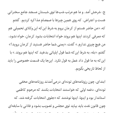
ج- شرحش آمد. و ما هم مرتب شب‌ها توی شبستان مسجد جامع سخنرانی
هست و اعتراض. که روی همین چیزها با صمصام مذاکره کردیم. گفتم
که، «من حاضر هستم از کرمان بروم به شرط این‌که این وکلای تحمیلی هم
که معرفی کردند اینها هم بروند خواه انتخابات بشود کرمان، خواه نشود،
من هیچ چیزی ندارم.» گفت، «یعنی شما حاضر هستید از کرمان بروید؟»
گفتم، «بله، به شرط این‌که شما قول ایلیاتی بدهید که اینها هم بروند.» با
این‌که به ما قول داد عمل به قول نکرد. این‌جا یک قسمت خصوصی را باید
از لحاظ تاریخی بگویم.
ابتدای، چون رزونامه‌های توده‌ای درمی‌آمدند روزنامه‌های مخفی
توده‌ای، دفعه اولی که خواستند انتخابات بکنند که مرحوم کاظمی
استاندار بود و اینها، اینها نوشتند که «جلوی انتخابات گرفته شد، که
چون قانون نفت باید بیاید توی مجلس و تصویب بشود و فلانی با سابقه‌ای