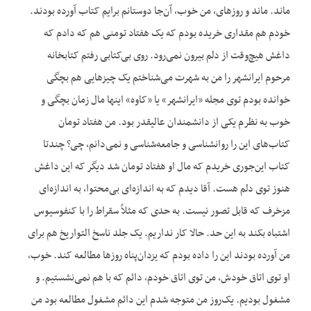
ماند. ماند و روزهای، من خوب، آن‌جا دوستانم برایم کتاب آورده بودند.
خودم هم مقداری خریده بودم که یک هفتاد تومنی هم که دادم که
داغش هیچ‌وقت از دلم بیرون نمی‌رود. روی بی‌کتابی رفتم کتابخانه
مرحوم ایرانشهر را من به شهرت می‌شناختم یک چیزهایی هم بچگی
خوانده بودم توی مجله «ایرانشهر» یا «کاوه» اینها مال زمان بچگی و
خوب به نظرم یکی از دانشمندان عالیقدر بود. من هفتاد تومان
کتاب‌های این را روانشناسی و جامعه‌شناسی و نمی‌دانم، چی؟ چندتا
کتاب این‌جوری خریدم که مال او هفتاد تومان شد دیگر که این داغش
هنوز توی دلم هست. آقا دیدم که به اندازه‌ای بی‌محتوا، به اندازه‌ای
مزخرف که قابل تصور نیست. به حدی که مثلاً سقراط را با کنفوسیوس
اشتباه بکند به این حد. حالا کار نداریم. یک جلد ناسخ التواریخ هم برای
من آورده بودند این را داده بودم که یزدان‌پناه روزها مطالعه کند. خوب،
او توی اتاق خودش، من توی اتاق خودم، دائم که با هم نمی‌نشستیم. و
مشغول بودیم. یک‌روز من متوجه شدم این دائم مشغول مطالعه بود من