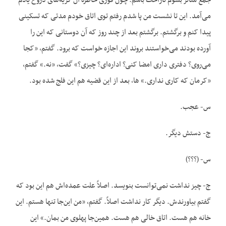
جمع متأثر بشوم ناراحت باشم. چون فوری خاطره آن گریه‌های دروغ یادم
می‌آمد. این تا نشست من پا شدم رفتم توی اتاق خودم مدتی که تسکینی
پیدا کنم و برگشتم. برگشتم بعد از چند روز که آن دوستانی که این را
آورده بودند می‌خواستند بروند این اجازه خواست که برود. گفتم، «کجا
می‌روی؟ دفتری داری امضا کنی؟ اداره‌ای؟ چیزی؟» گفت، «نه.» گفتم،
«کرمان که کاری نداری.» ها، بعد از این قضیه هم این فلج شده بود.
س- عجب.
ج- دستش دیگر.
س- (؟؟؟)
ج- چیز نداشت نمی‌توانست بنویسد. اصلاً علت عمده‌اش هم این بود که
گفتم بیاورندش. دیگر کار نداشت اصلاً. گفتم، «من این‌جا تنها هستم. این
خانه هم هست. اتاق خالی هم هست. همین‌جا پهلوی من بمان.» این