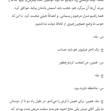
بکند. چند فرسخی یزد دیدیم که دوتا اتومبیل آمده پسرش و اینها که ما را
ببرند آن‌جا آن سرگرد هم، عجب باید اسمش یادمان بیاید، موافق کرد.
همه رفتیم منزل مرحوم ریسمانی. و انصافاً خیلی محبت کرد. با این‌که
خوب ما وضع همچین چیزی از لحاظ دولت نداشتیم.
س- بله.
ج- یک تاجر میلیونر هم باید حساب
س- همین، من تعجب کردم چطور
ج- بله.
س- ملاحظه نکرده بود.
ج- بله، همین. برای همین ذکرش را می‌کنم. در طول راه دو تا از دوستان
ما یکی آقای مبشر یکی حاج احمد هنرمند سخت مریض شده بودند که