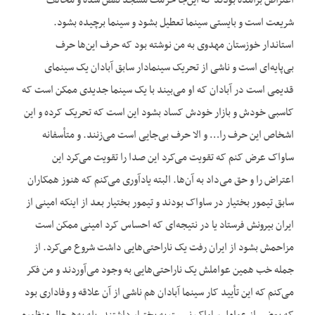
اعتراض برآمده بودند که این‌جا حرمت مسجد نقض شده و مخالف
شریعت است و بایستی سینما تعطیل بشود و سینما برچیده بشود.
استاندار خوزستان مهدوی به من نوشته بود که حرف این‌ها حرف
بی‌پایه‌ای است و ناشی از تحریک سینما‌دار سابق آبادان یک سینمای
قدیمی است در آبادان که او می‌بیند با یک سینما جدیدی ممکن است که
کاسبی خودش و بازار خودش کساد بشود این است که تحریک کرده و این
اشخاص این حرف را… و الا حرف بی‌جایی است می‌زنند. و متأسفانه
ساواک عرض کنم که تقویت می‌کرد این صدا را تقویت می‌کرد این
اعتراض را و حق می‌داد به آن‌ها. البته یادآوری می‌کنم که هنوز همکاران
سابق تیمور بختیار در ساواک بودند و تیمور بختیار بعد از این‏که امینی از
ایران بیرونش فرستاد یا در نتیجه‌ای که احساس کرد امینی ممکن است
مزاحمش بشود از ایران رفت یک ناراحتی‌هایی داشت شروع می‌کرد. از
جمله خب همین عواملش یک ناراحتی‌هایی به وجود می‌آوردند و من فکر
می‌کنم که این تأیید کار سینما آبادان هم ناشی از آن علاقه و وفاداری بود