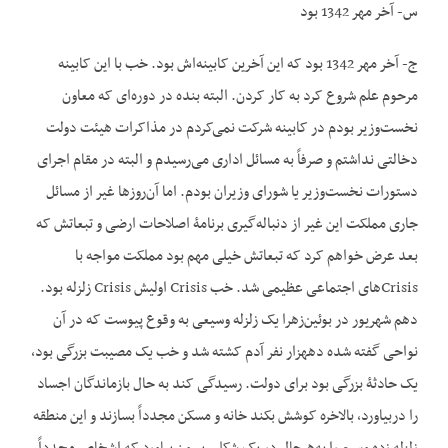
س- آخر مهر 1342 بود
ج- آخر مهر 1342 بود که این آخرین کابینه‌اش بود. خب با این کابینه
مرحوم علم شروع کرد به کار کردن. البته بنده در دوره‌ای که معاون
نخست‌وزیر بودم در کابینه شرکت نمی‌کردم در مذاکرات هیئت دولت
دخالتی نداشتم و صرفاً به مسائل اداری می‌رسیدم و البته در مقام اجرای
دستورات نخست‌وزیر یا شورای وزیران بودم. اما آن‌روزها غیر از مسائل
جاری مملکت این غیر از دنباله‌گیری برنامۀ اصلاحات ارضی و تبعاتش که
بعد عرض خواهم کرد که تبعاتش خیلی مهم بود مملکت مواجه با
Crisisهای اجتماعی عظیمی شد. خب Crisis اولیش Crisis زلزله بود.
دهم شهریور در بوئین‌زهرا یک زلزله وسیعی به وقوع پیوست که در آن
نواحی گفته شده ده‏هزار نفر آدم کشته شد و خب یک مصیبت بزرگی بود،
یک حادثۀ بزرگی بود برای دولت. رسیدگی کند به حال بازماندگان اجساد
را دربیاورد، بالاخره کوشش بکند خانه و مسکن مجدداً بسازند و این منطقه