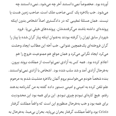
آورده بود. مخصوصاً نمی‌دانستند آخر چه می‌شود ـ نمی‌دانستند چه
می‌شود. خب بالاخره یک کسی صاحب ملک است، صاحب زمین هست یا
نیست. همان مسئلۀ تعقیبی که در دادگستری اصلاً اشخاص بدون این‏که
پرونده‌ای داشته باشند می‌گرفتندشان. پرونده‌های خیلی بی‌پا. فرود
شهردار سابق تهران را گرفته بودند به‌عنوان این‏که پیاز گران شده یا پیاز را
گران فروخته‌ای یک‌همچین عنوانی. خب آخه این مطالب ایجاد وحشت
می‌کرد ایجاد نگرانی می‌کرد و همان‌ موقع هم ممنوعیت خروج را هم
اعلام کرده بود. همه کس به آزادی نمی‌توانست از مملکت بروند بیرون.
به‌هرحال آزادی آمد و شد سلب شده بود. اشخاص با آزادی نمی‌توانستند.
بنده شخصاً خودم می‌خواستم بروم آلمان بالاخره متشبث شدم به مرحوم
علم تلفن کرده به امینی و امینی دستور داده گفته به من گذرنامه بدهند
رفتم. هیچ کاره‌ای نبودم چیزی نبودم. این برای همه بود این محدودیت
برای همه بود و خب به‌هرحال منظورم این است که واقعاً مملکت گرفتار
Crisis بود واقعاً مملکت گرفتار بحران بی‌پایه، بحران بی‌مبنا، به‌هرحال به