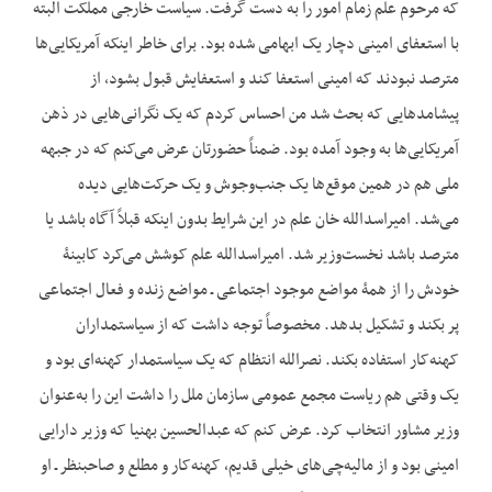
که مرحوم علم زمام امور را به دست گرفت. سیاست خارجی مملکت البته
با استعفای امینی دچار یک ابهامی شده بود. برای خاطر این‏که آمریکایی‌ها
مترصد نبودند که امینی استعفا کند و استعفایش قبول بشود، از
پیشامدهایی که بحث شد من احساس کردم که یک نگرانی‌هایی در ذهن
آمریکایی‌ها به وجود آمده بود. ضمناً حضورتان عرض می‌کنم که در جبهه
ملی هم در همین موقع‌ها یک جنب‌وجوش و یک حرکت‌هایی دیده
می‌شد. امیراسدالله خان علم در این شرایط بدون این‏که قبلاً آگاه باشد یا
مترصد باشد نخست‌وزیر شد. امیراسدالله علم کوشش می‌کرد کابینۀ
خودش را از همۀ مواضع موجود اجتماعی ـ مواضع زنده و فعال اجتماعی
پر بکند و تشکیل بدهد. مخصوصاً توجه داشت که از سیاستمداران
کهنه‌کار استفاده بکند. نصرالله انتظام که یک سیاستمدار کهنه‌ای بود و
یک وقتی هم ریاست مجمع عمومی سازمان ‌ملل را داشت این را به‌عنوان
وزیر مشاور انتخاب کرد. عرض کنم که عبدالحسین بهنیا که وزیر دارایی
امینی بود و از مالیه‌چی‌های خیلی قدیم، کهنه‌کار و مطلع و صاحب‏نظر ـ او