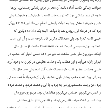
زلزله زده وسیع را به‌هرحال در یک شکلی بیرون بیاورد که اشخاص مجدداً
بتوانند زندگی بکنند آماده بکند آن محل را برای زندگی زمستانی، این‌ها
همه کارهای مشکلی بود که دولت خب البته از طریق شیر و خورشید ولی
شیر و خورشید متکی بود به دولت بایستی انجام می‌داد این Crisis بزرگی
بود که در مرحله اول روبه‌رو شد با دولت. البته یک Crisis دیگری که
خیلی البته گذرا بود ولی مع‏ذالک ذکرش قابل توجه است و آن این است
که تلویزیون خصوصی آمریکا که یک Emission داشت از طریق مثل
این‏که تلویزیون ملی شبی ساعت نه خبر می‌دهد ضمن اخبار که امشب در
تهران زلزله می‌آید و این مطلب یک وحشت عظیمی در تهران به وجود آورد
خیلی وحشت عظیم. البته خوشبختانه خب گذرا بود ولی به‌هرحال یک
بحرانی بود که یک شب بیشتر طول نکشید. ولی آن شب واقعاً شب سختی
بود. من و بعد نخست‌وزیر مواجه بودیم با این وحشت مردم، وحشت مردم
را لمس می‌کردیم احساس می‌کردیم مقابل‌مان بود، مردم روبه‌روی‌مان
بودند برای این‏که مرتب تلفن می‌کردند و تلفنچی‌ها از طرق مختلف