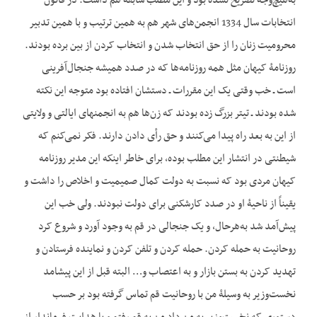
به‌هیچ‌وجه تصریح نشده بود و این مطلب سابقه هم داشت. در قانون
انتخابات سال 1334 انجمن‌های شهر هم به همین ترتیب و با همین تدبیر
محرومیت زنان را از حق انتخاب شدن و انتخاب کردن از بین برده بودند.
روزنامۀ کیهان مثل همه روزنامه‌ها که در صدد همیشه جنجال‌آفرینی
است ـ خب وقتی یک این مقررات ـ دستشان افتاده بود متوجه این نکته
شده بودند ـ تیتر بزرگ زده بودند که زن‌ها هم به انجمن‏های ایالتی و ولایتی
از این به بعد راه پیدا می‌کنند و حق رأی دادن دارند. فکر نمی‌کنم که
شیطنتی در انتشار این مطلب بوده، برای خاطر این‏که این مدیر روزنامه
کیهان مردی بود که نسبت به دولت کمال صمیمیت و اخلاص را داشت و
یقیناً از ناحیۀ او در صدد کارشکنی برای دولت نبودند. ولی خب این
پیش‌آمد شد به‌هرحال، و یک جنجالی در قم به وجود آورد و شروع کرد
روحانیت به حمله کردن. حمله کردن و تلفن کردن و نماینده فرستادن و
تهدید کردن به بستن بازار و به اعتصاب و… البته قبل از این پیشامد
نخست‌وزیر به وسیلۀ من با روحانیت قم تماس گرفته بود بر حسب