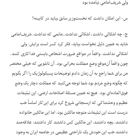
ولی شریف‌امامی نیامده بود
س- این امکان داشت که نخست‌وزیر سابق بیاید در کابینه؟
ج- چه اشکالی داشت ـ اشکالی نداشت ـ مانعی که نداشت. شریف‌امامی
شاید به همین دلیل نخواست بیاید، فکر کرد کسر است برایش. ولی
اشکالی نداشت. واقعاً در مواقع ضرورت اشخاص بایستی فداکاری کنند.
چون واقعاً آن‌موقع وضع مملکت بحرانی بود. آن تابلویی که خیلی مختصر
من برای شما راجع به آن زمان دادم توضیحات پسیکولوژیک را اگر بگویم
که چگونه وضع مردم بود شما توجه می‌کنید که مملکت دچار یک وضع
فوق‌العاده‌ای بود. هیچ نه همین مسئلۀ اصلاحات ارضی، این تبلیغات
عظیم و وحشتناکی که ارسنجانی شروع کرد برای این‌کار اساساً خب
درست است این تبلیغات متوجه مالکین بود، اما این مالکین خانواده
داشتند، بچه داشتند، این مالکین کس داشتند کار داشتند، علاقه‌مند
داشتند خب این خودش یک ناراحتی عظیمی در جامعه ایران به وجود