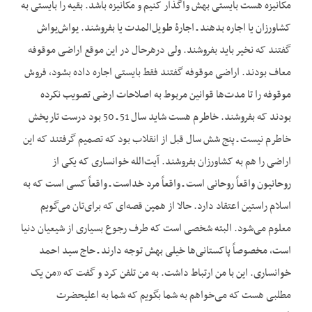
مکانیزه هست بایستی بهش واگذار کنیم و مکانیزه باشد. بقیه را بایستی به
کشاورزان یا اجاره بدهند ـ اجارۀ طویل‌المدت یا بفروشند. یواش‌یواش
گفتند که نخیر باید بفروشند. ولی درهرحال در این‌ موقع اراضی موقوفه
معاف بودند. اراضی موقوفه گفتند فقط بایستی اجاره داده بشود، فروش
موقوفه را تا مدت‌ها قوانین مربوط به اصلاحات ارضی تصویب نکرده
بودند که بفروشند. خاطرم هست شاید سال 51 ـ 50 بود درست تاریخش
خاطرم نیست ـ پنج شش سال قبل از انقلاب بود که تصمیم گرفتند که این
اراضی را هم به کشاورزان بفروشند. آیت‌الله خوانساری که یکی از
روحانیون واقعاً روحانی است ـ واقعاً مرد خداست ـ واقعاً کسی است که به
اسلام راستین اعتقاد دارد. حالا از همین قصه‌ای که برای‌تان می‌گویم
معلوم می‌شود. البته شخصی است که طرف رجوع بسیاری از شیعیان دنیا
است، مخصوصاً پاکستانی‌ها خیلی بهش توجه دارند ـ حاج سید احمد
خوانساری. این با من ارتباط داشت. به من تلفن کرد و گفت که «من یک
مطلبی هست که می‌خواهم به شما بگویم که شما به اعلی‏حضرت