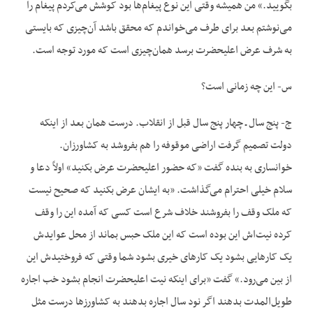
بگویید.» من همیشه وقتی این نوع‌ پیغام‌ها بود کوشش می‌کردم پیغام را
می‌نوشتم بعد برای طرف می‌خواندم که محقق باشد آن‌چیزی که بایستی
به شرف عرض اعلی‏حضرت برسد همان‌چیزی است که مورد توجه است.
س- این چه زمانی است؟
ج- پنج سال ـ چهار پنج سال قبل از انقلاب. درست همان بعد از این‏که
دولت تصمیم گرفت اراضی موقوفه را هم بفروشد به کشاورزان.
خوانساری به بنده گفت «که حضور اعلی‏حضرت عرض بکنید» اولاً دعا و
سلام خیلی احترام می‌گذاشت. «به ایشان عرض بکنید که صحیح نیست
که ملک وقف را بفروشند خلاف شرع است کسی که آمده این را وقف
کرده نیت‌اش این بوده است که این ملک حبس بماند از محل عوایدش
یک کارهایی بشود یک کارهای خیری بشود شما وقتی که فروختیدش این
از بین می‌رود.» گفت «برای این‏که نیت اعلی‏حضرت انجام بشود خب اجاره
طویل‌المدت بدهند اگر نود سال اجاره بدهند به کشاورزها درست مثل