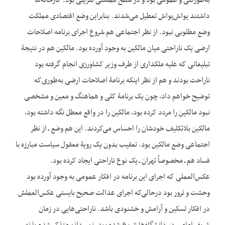
به‌طورکلی و عمومی بود و در سطح مملکتی تقریبی بود. کارخانه‌ها
داشتند یواش‌یواش تعطیل می‌شدند. بنابراین وضع اقتصادی مملکت
وضع مطلوبی نبود. از نظر اجتماعی هم شروع اجرای برنامه اصلاحات
ارضی یک ناراحتی میان مالکین به وجود آورده بود. مالکین هم در نتیجۀ
تبلیغاتی که علیه ملک‏داری از طرف وزیر کشاورزی انجام گرفته بود
ناراحت بودند و هم از نظر این‏که برنامۀ اصلاحات ارضی به‌طوری‌که
توضیح خواهم داد، چون یک برنامۀ کلی و هماهنگ و معین و مشخصی
نبود مالکین را مردد کرده بود، مالکین را در واقع معطل نگه داشته بود،
مالکین بلاتکلیف خودشان را احساس می‌کردند. این هم وضع ـ از نظر
اجتماعی وضع مالکین بود. تعقیب بدون یک رویۀ معقول سیاست مبارزه با
فساد هم ـ مخصوصاً تهران ـ یک نوع ناراحتی ایجاد کرده بود.
عکس‌العملی که اجرای این برنامه در افکار عمومی به وجود آورده بود
وحشت و ترور بود درحالی‌که اجرای عدالت صحیح بایستی عکس‌العملش
در افکار تسکین و آرامش و خشنودی باشد. ناراحتی‌هایی در زمان