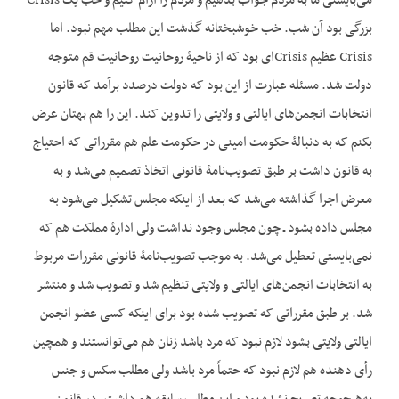
می‌بایستی ما به مردم جواب بدهیم و مردم را آرام کنیم و خب یک Crisis
بزرگی بود آن شب. خب خوشبختانه گذشت این مطلب مهم نبود. اما
Crisis عظیم Crisisای بود که از ناحیۀ روحانیت روحانیت قم متوجه
دولت شد. مسئله عبارت از این بود که دولت درصدد برآمد که قانون
انتخابات انجمن‌های ایالتی و ولایتی را تدوین کند. این را هم بهتان عرض
بکنم که به دنبالۀ حکومت امینی در حکومت علم هم مقرراتی که احتیاج
به قانون داشت بر طبق تصویب‌نامۀ قانونی اتخاذ تصمیم می‌شد و به
معرض اجرا گذاشته می‌شد که بعد از این‏که مجلس تشکیل می‌شود به
مجلس داده بشود ـ چون مجلس وجود نداشت ولی ادارۀ مملکت هم که
نمی‌بایستی تعطیل می‌شد. به موجب تصویب‌نامۀ قانونی مقررات مربوط
به انتخابات انجمن‌های ایالتی و ولایتی تنظیم شد و تصویب شد و منتشر
شد. بر طبق مقرراتی که تصویب شده بود برای این‏که کسی عضو انجمن
ایالتی ولایتی بشود لازم نبود که مرد باشد زنان هم می‌توانستند و همچین
رأی دهنده هم لازم نبود که حتماً مرد باشد ولی مطلب سکس و جنس