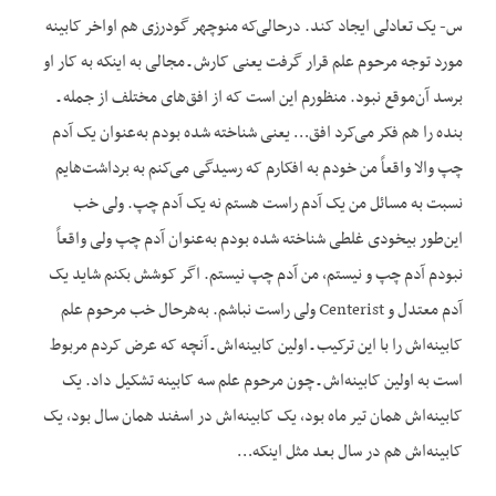
س- یک تعادلی ایجاد کند. درحالی‌که منوچهر گودرزی هم اواخر کابینه
مورد توجه مرحوم علم قرار گرفت یعنی کارش ـ مجالی به این‏که به کار او
برسد آن‌موقع نبود. منظورم این است که از افق‌های مختلف از جمله ـ
بنده را هم فکر می‌کرد افق… یعنی شناخته شده بودم به‌عنوان یک آدم
چپ والا واقعاً من خودم به افکارم که رسیدگی می‌کنم به برداشت‌هایم
نسبت به مسائل من یک آدم راست هستم نه یک آدم چپ. ولی خب
این‌طور بیخودی غلطی شناخته شده بودم به‌عنوان آدم چپ ولی واقعاً
نبودم آدم چپ و نیستم، من آدم چپ نیستم. اگر کوشش بکنم شاید یک
آدم معتدل و Centerist ولی راست نباشم. به‌هرحال خب مرحوم علم
کابینه‌اش را با این ترکیب ـ اولین کابینه‌اش ـ آنچه که عرض کردم مربوط
است به اولین کابینه‌اش ـ چون مرحوم علم سه کابینه تشکیل داد. یک
کابینه‌اش همان تیر ماه بود، یک کابینه‌اش در اسفند همان سال بود، یک
کابینه‌اش هم در سال بعد مثل این‏که…