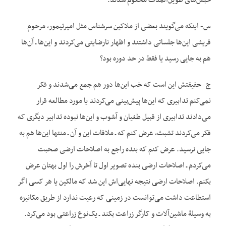
حبس‌های طویل‌المدت محکوم شدند.
س- این‏که می‌گویند بعضی از ملاکین سرشناس مثل امیرتیمور، مرحوم
قریشی این‌ها جلساتی داشتند و اظهار نارضایتی می‌کردند و این‌ها ـ آن‌ها
هم به جایی رسید یا فقط در حد دوره بود؟
ج- حقیقتش این است که خب این‌ها دور هم جمع می‌شدند و فکر
نمی‌کنم تدابیری که این‌ها پیش‌بینی می‌کردند یا مورد مطالعه قرار
می‌دادند تدابیری از قبیل طغیان و آشوب و این‌ها نبوده تدابیر دیگری که
فکر می‌کردند تشبث، عرض کنم که ـ ملاقات این و آن ـ منتها این‌ها هم به
جایی نرسید. عرض کنم که بنده راجع به اصلاحات ارضی صحبت
می‌کردم ـ اصلاحات ارضی بنده تصویر اول تا آخرش را اول بهتان عرض
بکنم. اصلاحات ارضی نتیجه نهایی‌اش این شد که مالکین یا هر کسی اگر
استطاعت داشت می‌توانست در زمینی که رعیت ندارد از طریق مکانیزه
به وسیلۀ ماشین‌آلات و کارگر زراعت بکند ـ یک‌نوع زراعتی بود می‌کرد.