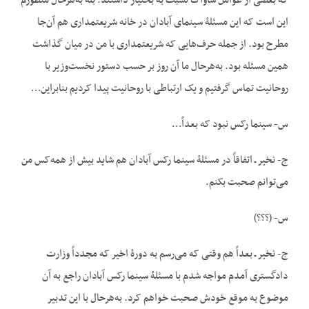
که بعضی از عوامل ساواک نسبت به بختیار داشتند. بله به‌هرحال منظورم
این است که این مسئلۀ سینمای آبادان در خانه شریعتمداری هم آن‌جا
مطرح بود. از جمله حرف‌هایی که شریعتمداری با من در میان گذاشت
همین مسئله بود. به‌هرحال ما آن روز بر حسب دستور نخست‌وزیر با
روحانیت تماس گرفتیم و یک ارتباطی با روحانیت پیدا کردیم بنابراین…
س- سینما رکس نبود که بعداً…
ج- نخیر ـ اتفاقاً در مسئلۀ سینما رکس آبادان هم شاید بیش از همه‌کس من
می‌توانم صحبت بکنم.
س- (؟؟؟)
ج- نخیر ـ بعداً هم وقتی که می‌رسم به دورۀ اخیر که مجدداً وزارت
دادگستری آمدم مواجه شدم با مسئلۀ سینما رکس آبادان راجع به آن
موضوع به موقع خودش صحبت خواهم کرد. به‌هرحال با این تدبیر