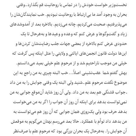
نخست‌وزیر خواست خودش را در تماس با روحانیت قم بگذارد ـ وقتی
بحران به وجود آمد ما بی‌ارتباط با روحانیت نبودیم. خب نمایندگان‌شان را
می‌پذیرفتیم، صحبت می‌کردیم، چانه می‌زدیم. بالاخره بعد از آمدوشدهای
زیاد و گفت‌وگو‌ها و عرض کنم که وعده و وعیدها و به‌هرحال تا یک
حدودی عرض کنم بالاخره از بعضی جهات جلب رضایت‌شان کردن‌ها و
این‌ها دولت قانون انجمن‌های ایالتی و ولایتی را مثل این‏که پس گرفت که
خیلی من موجب ناراحتیم شد و از مرحوم علم خیلی بعید می‌دانستم.
بهش گفتم شما عقب‌نشینی اصلاً… خب البته چیزی به من راجع به این
موضوع نگفت مرحوم علم ـ شنید ولی البته یک وقتی جوابش را به من داد
ـ جواب قشنگی هم بعد به من داد. ولی آن روز شاید آن‌موقع جوابی به من
نمی‌توانست بدهد برای این‏که آن روز آن جواب را اگر به من می‌خواست
بدهد حرف بود ولی یک‌روزی همان جوابی که آن روز هم می‌توانست به
من بدهد داد توأم با عملکرد. حالا بعد می‌رسم بهتان می‌گویم به موقعش
آن جوابش را. به‌هرحال یک بحران بزرگی بود که مرحوم علم با صرف‌نظر