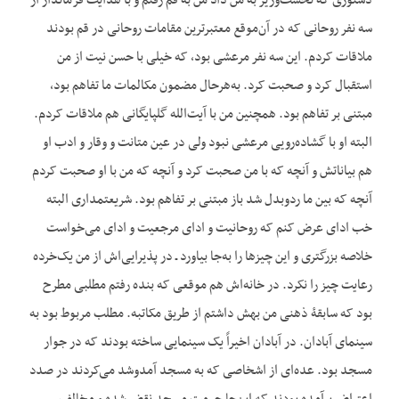
دستوری که نخست‌وزیر به من داد من به قم رفتم و با هدایت فرماندار از
سه نفر روحانی که در آن‌موقع معتبرترین مقامات روحانی در قم بودند
ملاقات کردم. این سه نفر مرعشی بود، که خیلی با حسن نیت از من
استقبال کرد و صحبت کرد. به‌هرحال مضمون مکالمات ما تفاهم بود،
مبتنی بر تفاهم بود. همچنین من با آیت‌الله گلپایگانی هم ملاقات کردم.
البته او با گشاده‌رویی مرعشی نبود ولی در عین متانت و وقار و ادب او
هم بیاناتش و آنچه که با من صحبت کرد و آنچه که من با او صحبت کردم
آنچه که بین ما ردوبدل شد باز مبتنی بر تفاهم بود. شریعتمداری البته
خب ادای عرض کنم که روحانیت و ادای مرجعیت و ادای می‌خواست
خلاصه بزرگتری و این چیزها را به‌جا بیاورد ـ در پذیرایی‌اش از من یک‌خرده
رعایت چیز را نکرد. در خانه‌اش هم موقعی که بنده رفتم مطلبی مطرح
بود که سابقۀ ذهنی من بهش داشتم از طریق مکاتبه. مطلب مربوط بود به
سینمای آبادان. در آبادان اخیراً یک سینمایی ساخته بودند که در جوار
مسجد بود. عده‌ای از اشخاصی که به مسجد آمدوشد می‌کردند در صدد