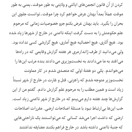
کردن از آن قانون انجمن‌های ایالتی و ولایتی به طور موقت ـ یعنی به طور
موقت عملاً بعداً بهتان عرض خواهم کرد چرا موقت ـ توانست جلوی این
بحران را بگیرد. باید بهتان عرض بکنم جزو خصوصیات زمانی که مرحوم
علم حکومتش را به دست گرفت این‏که ناامنی در خارج از شهرها زیاد شده
بود. هیچ آثاری، هیچ احصائیه هیچ آماری، هیچ گزارشی کسی نداده بود.
ولی می‌دانید از طرف ژاندارمری هر هفته گزارش وقایعی که در راه‌ها
می‌افتد به ما می‌دادند به نخست‌وزیری می‌دادند بنده مرتب این‌ها را
می‌خواندم. یکی دو هفتۀ اولی که متصدی شدم در کار معاونت
نخست‌وزیر متوجه شدم که راهزنی، قتل و غارت در خارج از شهر نسبتاً
زیاد است و همین مطلب را به مرحوم علم گزارش دادم. گفتم من از این
گزارش‌ها چند هفته دارم می‌بینم که در خارج از شهر ناامنی زیاد است.
خب این‌ها بی‌ارتباط نبود با مسئلۀ اصلاحات ارضی. مقررات اصلاحات
ارضی که داشت اجرا می‌شد کسانی که می‌توانستند یک ناراحتی‌هایی
که جنبۀ ناامنی داشته باشد در خارج فراهم بکنند مضایقه نداشتند