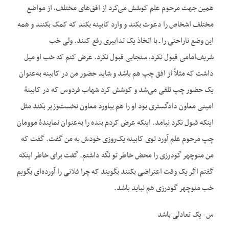
همین جهت مرحوم علم کوشش می‌کرد از افق‌های مختلف، از مواضع
مختلف اشخاص را دعوت بکند و وارد کابینه بکند که کمک بکنند و همه
این وضع ناراحتی را ـ با اتخاذ یک تدابیری رفع کنند. ولی خب
شریف‌امامی قبول نکرد، سنجابی قبول نکرد. عرض کنم که خب او میل
داشت که مثلاً از افق چپ هم باشد و شاید حضور من در کابینه به‌عنوان
یک حضور چپ تلقی می‌شد و کوشش کرد شهاب فردوس که در کابینۀ
امینی معاون دادگستری بود او را هم بیاورد معاون نخست‌وزیر بکند مثل
این‏که قبول نکرد نیامد. این‏که عرض کردم بنده را به‌عنوان نمایندۀ موومان
چپ مرحوم علم آورد توی کابینه یک‌روزی خودش به من گفت. گفت که
من منوچهر گودرزی را محض خاطر تو نگه داشتم. گفت برای خاطر این‏که
گفتم اگر یک وقت اعتراضی بکنند بگویند که چرا فلانی را آورده‌ای بگویم
خب منوچهر گودرزی هم نباید باشد.
س- یک تعادلی باشد