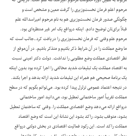
مربوط به همین دورۀ حکومت مرحوم امیراسدالله علم است. تاریخی که
مرحوم اعلم فرمان نخست‌وزیری را گرفت معین و مشخص است و
چگونگی صدور فرمان نخست‌وزیری هم به نام مرحوم امیراسدالله علم
قبلاً برای‌تان توضیح دادم. این‏که درواقع یک امر غیر منتظره‌ای بود.
مرحوم علم وقتی که فرمان نخست‌وزیری را دریافت کرد ـ جالب است که
ما وضع مملکت را در آن شرایط ذکر بکنیم و متذکر باشیم. در آن‌موقع از
نظر اقتصادی مملکت وضع مطلوبی را نداشت. دولت دکتر امینی نسبت
به اقتصاد مملکت یک تبلیغات شدید مخالفی را اجرا کرده بود بدون این‏که
یک برنامۀ صحیحی هم همراه این تبلیغات شدید ارائه بدهد و اجرا بکند.
در نتیجه اعتماد عمومی تزلزل پیدا کرده بود. می‌توانم بگویم که در سطح
مملکت تقریباً امور ساختمانی تعطیل بود، می‌دانید امور ساختمانی
درواقع ارائه می‌دهد وضع اقتصادی مملکت را. وقتی که ساختمان تعطیل
بشود، متوقف بشود، راکد بشود این نشانۀ این است که وضع اقتصاد
مملکت راکد است. این رکود فعالیت اقتصادی در بخش دولتی درواقع