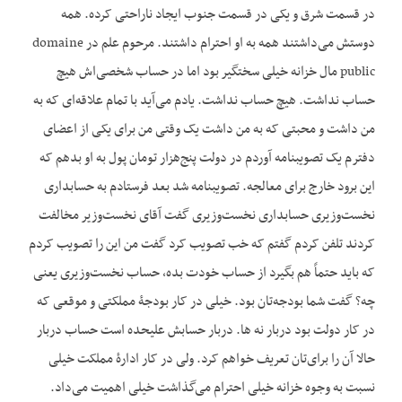
در قسمت شرق و یکی در قسمت جنوب ایجاد ناراحتی کرده. همه
دوستش می‌داشتند همه به او احترام داشتند. مرحوم علم در domaine
public مال خزانه خیلی سختگیر بود اما در حساب شخصی‌اش هیچ
حساب نداشت. هیچ حساب نداشت. یادم می‌آید با تمام علاقه‌ای که به
من داشت و محبتی که به من داشت یک وقتی من برای یکی از اعضای
دفترم یک تصویب‏نامه آوردم در دولت پنج‌هزار تومان پول به او بدهم که
این برود خارج برای معالجه. تصویب‏نامه شد بعد فرستادم به حسابداری
نخست‌وزیری حسابداری نخست‌وزیری گفت آقای نخست‌وزیر مخالفت
کردند تلفن کردم گفتم که خب تصویب کرد گفت من این را تصویب کردم
که باید حتماً هم بگیرد از حساب خودت بده، حساب نخست‌وزیری یعنی
چه؟ گفت شما بودجه‌تان بود. خیلی در کار بودجۀ مملکتی و موقعی که
در کار دولت بود دربار نه ها. دربار حسابش علی‏حده است حساب دربار
حالا آن را برای‌تان تعریف خواهم کرد. ولی در کار ادارۀ مملکت خیلی
نسبت به وجوه خزانه خیلی احترام می‌گذاشت خیلی اهمیت می‌داد.