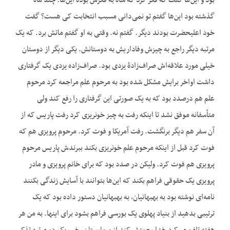
بود و این‌ها گفت که فکر کرد که شاه به فکرش بوده این‌ها. چند ماه
گذشته بود این‌ها گفتم تو نمی‌دانی مسبب انتخابت کی هست؟ گفت
خود اعلی‏حضرت بودند دیگر. گفتم نه. وقتی به او گفتم ماتش برد. که یک
مرتبه دیگر راجع به چیزش وفاداریش به دوستانش. یکی دیگر از دوستان
خیلی مورد علاقه‌اش صراف‌زادۀ یزدی بود. صراف‌زاده یزدی یک گرفتاری
داشت اواخر برایش مشکل شده بود به مرحوم علم مراجعه کرد مرحوم
علم هم درصدد بود که به یک صورتی این گرفتاری را رفع کند ولی
متأسفانه موفق نشد تا این‏که رفت به چیز خونریزی کرد رفت پاریس که از
آن سفر هم دیگر برنگشت. رفت آمریکا و فوت کرد. مرحوم پرویزی هم که
فوت کرد قبل از این‏که مرحوم علم خونریزی بکند ببرندش پاریس مرحوم
پرویزی هم فوت کرد. ولیکن در صدد بود که برای خانم پرویزی و مادر
پرویزی یک حقوقی فراهم بکند که این‌ها بتوانند با آسایش زندگی بکنند
نامه‌ای نوشته بود به بهبهانیان، به بهبهانیان دستور داده بود که یک
ترتیبی بدهید از بنیاد پهلوی یک بورسی فراهم بشود برای این‏ها. به من هر