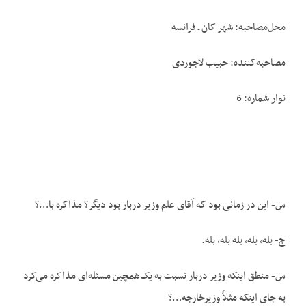
محل‌مصاحبه: شهر کان ـ فرانسه
مصاحبه‌کننده: حبیب لاجوردی
نوار شماره: 6
س- این در زمانی بود که آقای علم وزیر دربار بود دیگر؟ مذاکره با…؟
ج- بله، بله، بله بله، بله.
س- منطق این‏که وزیر دربار نسبت به یک‌همچین مسئله‌ای مذاکره می‌کرد
به جای این‏که مثلاً وزیرخارجه…؟