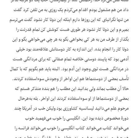
هفته تلفن می‌کرد خدا رحمتش کند از بیمارستان. خب یک دو مرتبه تذکر
داد من هم مشغول بودم اقدام می‌کردم یک روزی به من تلفن کرد گفت
من تنها نگرانی‏ای‏ که این روزها دارم این‏که این دوتا کار نشود گفت می‌ترسم
بمیرم و این دوتا کار نشود هر طوری هست کوشش کن تمام قدرتت را
بگذار از طرف من به هر کی بخواهی بگو به هر چی می‌خواهی بگو و این
دوتا کار را انجام بده. این اندازه به کار دوستانش علاقه‌مند بود خیلی
آدمی بود که پایبند دوستی خلاصه تمام صفاتی که برای مردانگی هست
در مردانگی هست توی وجود این آدم بود. البته باید هم بگویم که با کمال
تأسف بعضی از دوست‏نماها هم این اواخر از وجودش سوءاستفاده کردند.
حالا آن مطلب بماند ولی بدانید این مطلب را هم بنده متذکر هستم که
بعضی از دوست‏نماها از او سوءاستفاده کردند این اواخر. بله به‌هرحال
مرحوم علم می‌دانید لیسانسیه کشاورزی بود ولیکن خب در آمریکا چند
دورۀ مخصوص دیده بود این. انگلیسی را خوب می‌فهمید خوب
می‌خواند کتاب می‌خواند کتاب انگلیسی را خوب می‌خواند فرانسه را