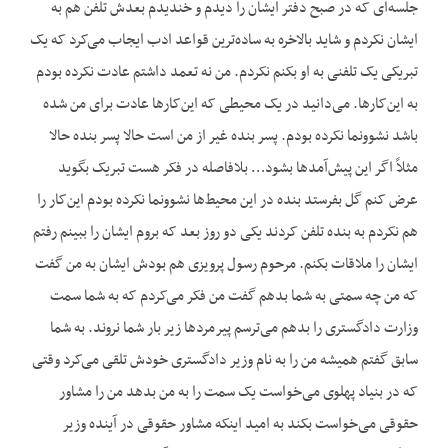
جلسه‌ای که در صبح دفتر ایشان را دیدم و خندیدم بعدش تلفن هم به
ایشان نکردم و شاید بالاخره به ساده‌ترین قواعد ادب ایجاب می‌کرد که یک
تبریکی یک تلفنی به او بکنم نکردم. من نه تعمد داشتم عادت نکرده بودم
به این‌کارها. می‌دانید در یک محیطی که این‌کارها عادت برای من شده
باشد نشوونما نکرده بودم. پسر بنده غیر از من است حالا پسر بنده حالا
مثلاً اگر این پیش‌آمدها بشود… بلافاصله در فکر هست تبریک بگوید
عرض کنم گل بفرستد بنده در این محیط‌ها نشوونما نکرده بودم این‌کار را
هم نکردم به بنده تلفن کردند یکی دو روز بعد که بروم ایشان را ببینم رفتم
ایشان را ملاقات بکنم. مرحوم رسول پرویزی هم بودش ایشان به من گفت
که من چه سمتی به شما بدهم گفت من فکر می‌کردم که به شما سمت
وزارت دادگستری را بدهم می‌ترسم پیرمردها زیر بار شما نروند. به شما
سابق گفتم همیشه من را به نام وزیر دادگستری خودش تلقی می‌کرد وقتی
که در بنیاد پهلوی می‌خواست یک سمت را به من بدهد من را مشاور
حقوقی می‌خواست بکند به امید این‏که مشاور حقوقی در آینده وزیر