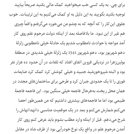
برای چی. به یک کسی خب می‏خواهید کمک مالی بکنید صریحاً بیایید
توجیه بکنید بگویید به این دلیل به او کمک می‌کنیم به این ترتیبات. خوب
جلوی این‌کار را که آنچه که به چشم من می‌خورد می‌گرفتم واقعاً چیزی
هم غیر از این نبود. ما بلافاصله بعد از این‏که دولت مرحوم علم روی کار
آمد مواجه با حوادث نامطلوب شدیم یک حادثۀ خیلی نامطلوبی زلزلۀ
دهم شهریور بود، دهم شهریور 1341 یک زلزلۀ خیلی شدیدی در منطقۀ
بوئین‌زهرا در نزدیکی قزوین اتفاق افتاد که تلفات در آن حدود ده هزار نفر
بود و البته شیروخورشید جنبید و خیلی کوشش کرد کمک کرد ضایعات
فوری را تا یک حدودی جبران کرد و طرحی برای ساختمان‌های مجدد در
همان محل ریخت به‌هرحال فاجعه خیلی سنگین بود. این فاجعه فاجعۀ
طبیعی بود اما ما فاجعه‌های بیشتری داشتیم که من همین‌طور احصا
می‌کنم شمارش می‌کنم و بعد در یک موقعیت مناسبی دانه‏دانه‏اش را
شرح می‌دهم. قبل از این‏که وارد مطلب بشوم باید عرض کنم روی کار
آمدن مرحوم علم در واقع یک نوع خودرأیی بود از طرف شاه در مقابل