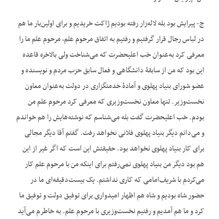
ج- پیرایش بود بله لاله‌زار رفته بودیم ژاکت خریدیم و برای اولین‌بار ما هم
در لباس رجال قرار گرفتیم و رفتیم به اتفاق مرحوم علم، مرحوم علم ما را
معرفی کرد به‌عنوان خب اعلی‏حضرت که می‌شناخت ولی بالاخره قاعده
این بود که من از سابقۀ دانشگاهی و فعال سابق حزب مردم و نویسنده و
عضو شورای بنیاد پهلوی و آمادۀ خدمتگزاری در دولت به‌عنوان معاون
نخست‌وزیر. تنها معاون نخست‌وزیری که معرفی کرد مرحوم علم من
بودم. خب اعلی‏حضرت گفت بله می‌شناسم که نوشته‌هایش را هم خواندم
و می‌دانم دیگر بنیاد پهلوی فلانی نخواهد رفت. گفتم آقا دیگر مجالی
برای کار بنیاد پهلوی نخواهد بود. حقیقتش این است که اگر غیر از این
هم بود دیگر من بنیاد پهلوی نمی‌رفتم برای این‏که من با مرحوم علم کار
می‌کردم با شریف‌امامی که کاری نداشتم. یک بیست‌دقیقه‌ای ما در
حضور شاه بودیم و شاه هم اظهار امیدواری برای توفیق دولت و توفیق ما
کرد و ما هم آمدیم و رفتیم نخست‌وزیری با مرحوم علم. به خاطرم می‌آید