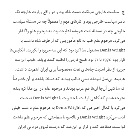
ج- سیاست خارجی مملکت دست شاه بود و در واقع وزارت خارجه یک
دفتر سیاست خارجی بود و کارهای مهم را معمولاً چه در مسئلۀ سیاست
خارجی چه در مسئلۀ نفت همیشه اعلی‏حضرت به مرحوم علم واگذار
می‌کرد. مرحوم علم خب به نام مأموریتی که از طرف شاه داشت با
Denis Wright مشغول مذاکره بود که این سه جزیره را بگیرند. انگلیس‌ها
قرار بود 1970 یا 71 بود خلیج فارس را تخلیه کنند بروند. خوب این سه
جزیره از نظر امنیت چاه‌های نفت مخصوصاً برای ایران اهمیت داشت.
عرب‌ها بی‌میل نبودند یعنی طالب بودند که مسلط باشند بر آن خصوصاً
که ساکنین آن‌جا آن‌ها هم عرب بودند و مرحوم علم در این مذاکره بنده
متوجه شدم که گاهی اوقات با خشونت با Denis Wright صحبت
می‌کرد با کمال احترامی که Denis Wright به مرحوم علم داشت خیلی
ادب می‌کرد Denis Wright و بالاخره با سماجتی که مرحوم علم داشت
توانست متقاعد کند و قرار بر این شد که درست نیروی دریایی ایران