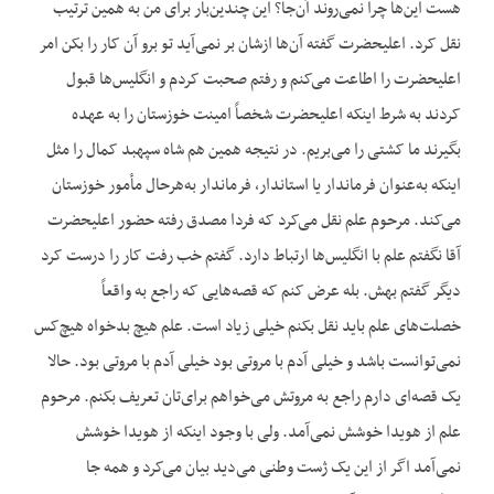
هست این‌ها چرا نمی‌روند آن‌جا؟ این چندین‌بار برای من به همین ترتیب
نقل کرد. اعلی‏حضرت گفته آن‌ها ازشان بر نمی‌آید تو برو آن کار را بکن امر
اعلی‏حضرت را اطاعت می‌کنم و رفتم صحبت کردم و انگلیس‌ها قبول
کردند به شرط این‏که اعلی‏حضرت شخصاً امینت خوزستان را به عهده
بگیرند ما کشتی را می‌بریم. در نتیجه همین هم شاه سپهبد کمال را مثل
این‏که به‌عنوان فرماندار یا استاندار، فرماندار به‌هرحال مأمور خوزستان
می‌کند. مرحوم علم نقل می‌کرد که فردا مصدق رفته حضور اعلی‏حضرت
آقا نگفتم علم با انگلیس‌ها ارتباط دارد. گفتم خب رفت کار را درست کرد
دیگر گفتم بهش. بله عرض کنم که قصه‌هایی که راجع به واقعاً
خصلت‌های علم باید نقل بکنم خیلی زیاد است. علم هیچ بدخواه هیچ‌کس
نمی‌توانست باشد و خیلی آدم با مروتی بود خیلی آدم با مروتی بود. حالا
یک قصه‌ای دارم راجع به مروتش می‌خواهم برای‌تان تعریف بکنم. مرحوم
علم از هویدا خوشش نمی‌آمد. ولی با وجود این‏که از هویدا خوشش
نمی‌آمد اگر از این یک ژست وطنی می‌دید بیان می‌کرد و همه جا