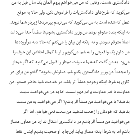
دادگستری هست. وقتی که من می‌خواهم بروم آلمان یک سال قبل به من
می‌گوید که طرح‌های دادگستری‏ات را فراموش نکن. ولی حالا به موقع
عمل که شده است به من می‌گوید که می‌ترسم پیرمردها زیربار شما نروند.
نه این‏که بنده متوقع بودم من وزیر دادگستری بشوم‌ها مطلقاً خدا می‌داند
اصلاً متوقع نبودم. و نه این‏که این بیان را می‌کنم که حالا دبه درآورده‌ها
من دارم یک واقعیتی را به شما می‌گویم و او با کمال اخلاص این حرف را
می‌زد. به من گفت که شما معاونت ممتاز را قبول می‌کنید که اگر ممتاز
را مجدداً من وزیر دادگستری بکنم شما معاونش بشوید؟ گفتم من برای هر
کاری به شرط این‏که وجودم منشأ اثر باشد در خدمت شما حاضر هستم. من
معاونت یا غیر معاونت برایم مهم نیست اما به من می‌خواهید سمت
بدهید؟ یا می‌خواهید من منشأ اثر باشم؟ اگر می‌خواهید به من سمت
بدهید که خودتان را زحمت ندهید من سمت نمی‌خواهم. اما اگر
می‌خواهید من منشأ اثر باشم در دادگستری اشکال ندارد من معاون ممتاز
باشم اما به شرط این‏که ممتاز بیاید این‌جا با او صحبت بکنیم ایشان فقط