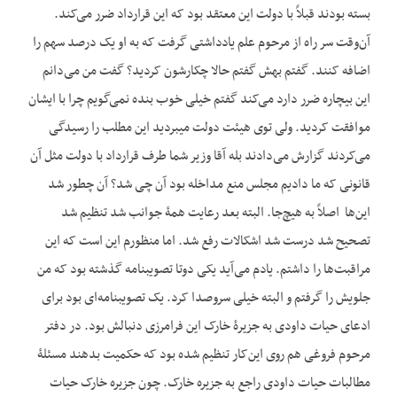
بسته بودند قبلاً با دولت این معتقد بود که این قرارداد ضرر می‌کند.
آن‌وقت سر راه از مرحوم علم یادداشتی گرفت که به او یک درصد سهم را
اضافه کنند. گفتم بهش گفتم حالا چکارشون کردید؟ گفت من می‌دانم
این بیچاره ضرر دارد می‌کند گفتم خیلی خوب بنده نمی‌گویم چرا با ایشان
موافقت کردید. ولی توی هیئت دولت می‏بردید این مطلب را رسیدگی
می‌کردند گزارش می‌دادند بله آقا وزیر شما طرف قرارداد با دولت مثل آن
قانونی که ما دادیم مجلس منع مداخله بود آن چی شد؟ آن چطور شد
این‌ها اصلاً به هیچ‌جا. البته بعد رعایت همۀ جوانب شد تنظیم شد
تصحیح شد درست شد اشکالات رفع شد. اما منظورم این است که این
مراقبت‌ها را داشتم. یادم می‌آید یکی دوتا تصویب‏نامه گذشته بود که من
جلویش را گرفتم و البته خیلی سروصدا کرد. یک تصویب‏نامه‌ای بود برای
ادعای حیات داودی به جزیرۀ خارک این فرامرزی دنبالش بود. در دفتر
مرحوم فروغی هم روی این‌کار تنظیم شده بود که حکمیت بدهند مسئلۀ
مطالبات حیات داودی راجع به جزیره خارک. چون جزیره خارک حیات