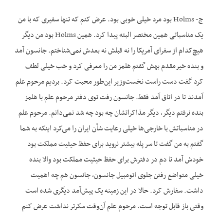
ج- Holms بود مرد خیلی خوبی بود. عرض کنم که تنها سفیری که با من
یک مناسباتی همین مختصر البته پیدا کرد. همین Holms بود من دیگر
هیچ‌کدام از سفرای آمریکا را نه قبلش نه بعدش نمی‌شناختم. جانسون آمد
و بنده خیرمقدم بهش گفتم هلمز من را معرفی کرد و خب خیلی لطف
کرد گفت دست راست نخست‌وزیر این‌طور محبت کرد. بردیم مرحوم علم
آمدند تا در اتاق آمد فقط. جانسون رفت توی دفتر مرحوم علم با هلمز
بنده نرفتم دیگر، دیگر مذاکراتشان چه بود چه شد نمی‌دانم. مرحوم علم
در مناسباتش با خارجی‌ها خیلی رعایت شأن ایران را می‌کرد این‏که به شما
گفتم به من گفت تا سر پله بیشتر نروید برای حفظ حیثیت مملکت بود
خودش آمد تا دم در دفترش برای حفظ حیثیت مملکت بود والا بنده
خیلی متواضع رفتن جلوی اتومبیل جانسون، جانسون هم چه اهمیت
داشت. سفارش کرد. حالا در این زمینه یک پیش‌آمد دیگری شده است
وقتی باز قابل توجه است. مرحوم علم آن‌وقت سکرتر نداشت عرض کنم