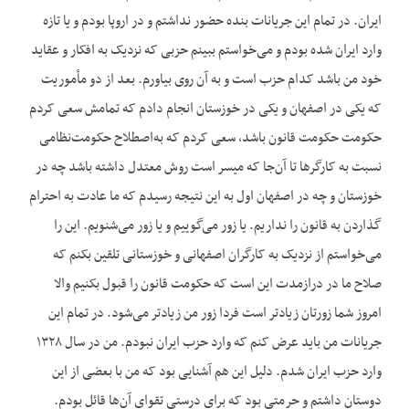
ایران. در تمام این جریانات بنده حضور نداشتم و در اروپا بودم و یا تازه
وارد ایران شده بودم و می‌خواستم ببینم حزبی که نزدیک به افکار و عقاید
خود من باشد کدام حزب است و به آن روی بیاورم. بعد از دو مأموریت
که یکی در اصفهان و یکی در خوزستان انجام دادم که تمامش سعی کردم
حکومت حکومت قانون باشد، سعی کردم که به‌اصطلاح حکومت‌نظامی
نسبت به کارگرها تا آن‌جا که میسر است روش معتدل داشته باشد چه در
خوزستان و چه در اصفهان اول به این نتیجه رسیدم که ما عادت به احترام
گذاردن به قانون را نداریم. یا زور می‌گوییم و یا زور می‌شنویم. این را
می‌خواستم از نزدیک به کارگران اصفهانی و خوزستانی تلقین بکنم که
صلاح ما در درازمدت این است که حکومت قانون را قبول بکنیم والا
امروز شما زورتان زیادتر است فردا زور من زیادتر می‌شود. در تمام این
جریانات من باید عرض کنم که وارد حزب ایران نبودم. من در سال ۱۳۲۸
وارد حزب ایران شدم. دلیل این هم آشنایی بود که من با بعضی از این
دوستان داشتم و حرمتی بود که برای درستی تقوای آن‌ها قائل بودم.