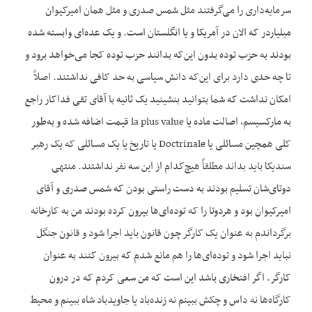
سرمایه‌داری را می‌گرفتند مثل شمس صدری و مثل همان امیرکیوان
میلیاردر که الان در آمریکا و یا انگلستان است. و یک عده‌ای وابسته شده
بودند به حزب توده بدون این‌که بدانند حزب توده کجا می‌خواهد برود و
تا چه حدی دارد برای این‌که دانش سیاسی به حد کافی نداشتند. اصلاً
امکان نداشت که شما بتوانید بنشینید یک ثانیه با آقای تقی فداکار راجع
به مارکسیسم، اصالت ماده یا la plus value قیمت اضافه شده و به‌طور
کلی همچین مسائلی یا Doctrinale یا تاریخ یا یک مسائلی که یک رهبر
سندیکا باید بداند مطلقاً هیچ‌کدام از این سه ‌نفر نداشتند. منتهی
دوتای‌شان تسلیم بودند به دست راستی بودن که شمس صدری و آقای
امیرکیوان بود و هردوتا را که توده‌ای‌ها بیرون کرده بودند من به کارخانه
برگرداندم به عنوان یک کارگر چون قانون باید اجرا شود و قانون جنگل
نباید اجرا شود و توده‌ای‌ها را هم مانع شدم که بیرون کنند به عنوان
کارگر. اگر افتخاری باشد این است که من سعی کردم که در درون
کارگاه‌ها نه داس و چکش ببینم نه زنده‌باد یا جاویدباد شاه ببینم و محیط