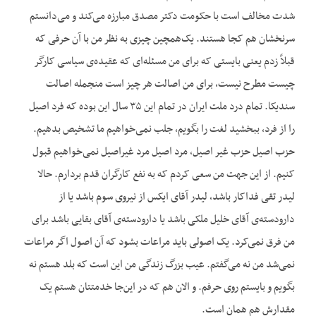
شدت مخالف است با حکومت دکتر مصدق مبارزه می‌کند و می‌دانستم
سرنخشان هم کجا هستند. یک‌همچین چیزی به نظر من با آن حرفی که
قبلاً زدم یعنی بایستی که برای من مسئله‌ای که عقیده‌ی سیاسی کارگر
چیست مطرح نیست، برای من اصالت هر چیز است منجمله اصالت
سندیکا. تمام درد ملت ایران در تمام این ۳۵ سال این بوده که فرد اصیل
را از فرد، ببخشید لغت را بگویم، جلب نمی‌خواهیم ما تشخیص بدهیم.
حزب اصیل حزب غیر اصیل، مرد اصیل مرد غیراصیل نمی‌خواهیم قبول
کنیم. از این جهت من سعی کردم که به نفع کارگران قدم بردارم. حالا
لیدر تقی فداکار باشد، لیدر آقای ایکس از نیروی سوم باشد یا از
دارودسته‌ی آقای خلیل ملکی باشد یا دارودسته‌ی آقای بقایی باشد برای
من فرق نمی‌کرد. یک اصولی باید مراعات بشود که آن اصول اگر مراعات
نمی‌شد من نه می‌گفتم. عیب بزرگ زندگی من این است که بلد هستم نه
بگویم و بایستم روی حرفم. و الان هم که در این‌جا خدمتتان هستم یک
مقدارش هم همان است.