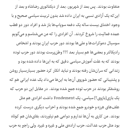
متفاوت بودند. پس بعد از شهریور، بعد از دیکتاتوری رضاشاه و بعد از
این‌که یک آزادی نسبی به ایران داده شد بدون تربیت سیاسی صحیح و با
وجود اختناق بیست ساله یک دفعه سوپاپ‌ها باز شد و افراد دور دو قطب
عمده فعالیت را شروع کردند. آن افرادی را که من می‌شناسم و می‌گویم
سوسیال دموکرات‌ها و ملی‌ها بودند دور حزب ایران بودند و اشخاص
رادیکالتر و بعضی‌ها هم بسیار بعد ؟؟؟ وطن‌پرست بودند دور حزب توده
بودند که به علت آموزش سیاسی دقیق که به این‌ها داده شده بود و
زندانی که سران‌شان رفته بودند و نباید انکار کرد حضور بسیاربسیار روشن
و پشتیبانی که حضور شوروی آن‌جا به این‌ها می‌داد یک عده ایرانی هم که
روشنفکر بودند در حزب توده جمع شده بودند. در مقابل این دو حزب که
یک بازی[بازوی؟] سیاسی, یک Fondement داشت افرادی هم مثل
علف‌های هرزه و خود‌رو جمع شده بودند و احزاب دیگری درست کرده
بودند. من کاری به آن‌ها ندارم و دوامی هم نیاوردند، بقای‌شان هم کوتاه
بود مثل حزب عدالت، حزب اراده‌ی ملی و غیره و غیره. ولی راجع به حزب