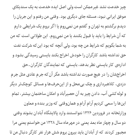
چیز خدمت نشد غیرممکن است ولی اصل ایده خدمت به یک سندیکای
موفق ایرانی نبود، مسئله جای دیگری بود. وقتی من رفتم و این جریان را
دیدم برگشتم به تهران و گفتم من نمی‌روم یا اگر بروم یک شرایطی دارم
که آن شرایط را باید یا قبول بکنند یا من نمی‌روم. این طولانی است که من
به شما بگویم که شرایط من چه بود، ولی آنچه که بود این‌که شرکت نفت
حق نداشته باشد کارگران را خودش اخراج بکند بایستی رسیدگی بشود و
اداره‌ی کار بایستی نظر بدهد، بایستی که نمایندگان کارگران ـ حق
اخراج‌شان را در هیچ صورت نداشته باشد مگر آن‌که جرم عادی مثل جرم
دزدی، کلاهبرداری و چک بی‌محل و از این‌حرف‌ها و مسائل کوچک‌تر دیگر
و لوله‌کشی آب، دادن چیز به آن حصیرآباد و امکان ساختمان بیشتر، تمام
این‌ها را سعی کردیم آرام آرام و همان‌وقتی که وزیر بنده و معاون
وزارتخانه در فروردین ۱۳۲۶ نتوانستند وارد پالایشگاه آبادان بشوند وقتی
دو سال و چهار ماه بعد یعنی در مهرماه سال ۱۳۲۸ من خواستم یعنی مرا
مجبور کردند که از آبادان باید بیرون بروم شش هزار نفر کارگر دنبال من تا