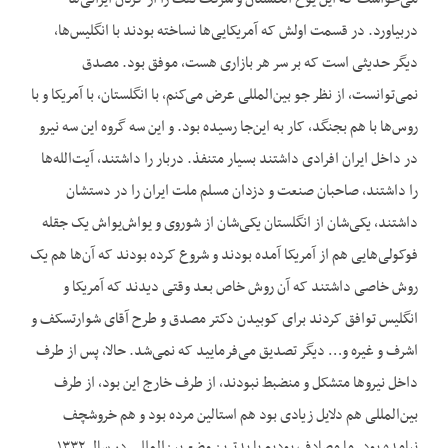
دربیاورد. در قسمت اولش که آمریکایی‌ها نساخته بودند با انگلیس‌ها،
دیگر حدیثی است که بر سر هر بازاری هست، موفق بود. مصدق
نمی‌توانست، از نظر جو بین‌المللی عرض می‌کنم، با انگلستان، با آمریکا و با
روس‌ها با هم بجنگد، کار به این‌جا رسیده بود. و این سه گروه این سه نیرو
در داخل ایران افرادی داشتند بسیار متنفذ. دربار را داشتند، آیت‌الله‌ها
را داشتند، صاحبان صنعت و دزدان مسلم ملت ایران را در دستشان
داشتند، یکی‌شان از انگلستان یکی‌شان از شوروی و یواش‌یواش یک جقله
فوکولی‌هایی هم از آمریکا آمده بودند و شروع کرده بودند که آن‌ها هم یک
روش خاصی داشتند که آن روش خاص بعد وقتی دیدند که آمریکا و
انگلیس توافق کردند برای کوبیدن دکتر مصدق و طرح آقای شوارتسکف و
اشرف و غیره و… دیگر تصدیق می‌فرمایید که نمی‌شد. حالا، پس از طرف
داخل نیروها متشکل و منضبط نبودند، از طرف خارج این بود، از طرف
بین‌المللی هم دلایل زیادی بود هم استالین مرده بود و هم خروشچف
نیامده بود. ما مصادف بودیم با بدترین وضع بین‌المللی در سال ۱۳۳۲.