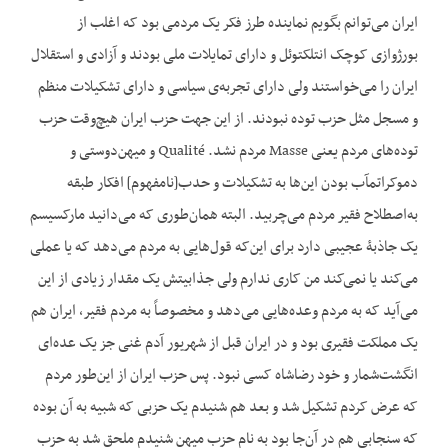
ایران می‌توانم بگویم نماینده طرز فکر یک مردمی بود که اغلب از
بورژوازی کوچک انتلکتوئل و دارای تمایلات ملی بودند و آزادی و استقلال
ایران را می‌خواستند ولی دارای تجربه‌ی سیاسی و دارای تشکیلات منظم
و مسجل مثل حزب توده نبودند. از این جهت حزب ایران هیچ‌وقت حزب
توده‌های مردم یعنی Masse مردم نشد. Qualité و میهن‌دوستی و
دموکرات‏مآب بودن این‌ها به تشکیلات و حدب[نامفهوم] افکار طبقه
به‌اصطلاح فقیر مردم می‌چربید. البته همان‌طوری که می‌دانید مارکسیسم
یک جاذبۀ عجیبی دارد برای این‌که قول‌هایی به مردم می‌دهد که یا عملی
می‌کند یا نمی‌کند من کاری ندارم ولی جذابیتش یک مقدار زیادی از این
می‌آید که به مردم وعده‌هایی می‌دهد و مخصوصاً به مردم فقیر، ایران هم
یک مملکت فقیری بود و در ایران قبل از شهریور آدم غنی جز یک عده‌ای
انگشت‌شمار و خود رضاشاه کسی نبود. پس حزب ایران از این‌طور مردم
که عرض کردم تشکیل شد و بعد هم شنیدم یک حزبی که شبیه به آن بوده
که سنجابی هم در آن‌جا بود به نام حزب میهن شنیدم ملحق شد به حزب