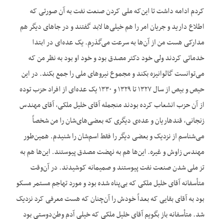
کردم ادامه داشت تا این‌که ملی کردن صنعت نفت به آن صورتی که
اطلاع دارید و جریان امر را هم خیلی‌ها لابد گفتند و در جاهای دیگر هم
مدارکی هست من از آن‌ها به سرعت می‌گذرم. یک عده‌ای در ابتدا
خدماتی کردند ولی خود دکتر مصدق بود و خود او بود به نظر من که
می‌توانست گالوانیزه بکند و مجموع نیروهای ملی را جمع بکند. در این
حیص و بیص از سال ۱۳۲۷ تا ۱۳۲۹ و ۱۳۳۰ یک عده‌ای از افراد حزب توده
از آن حزب انشعاب کرده بودند منجمله آقای خلیل ملکی، آقای مهندس
زنجانی، قندهاریان و عده‌ی دیگری که بعضی‌های‌شان را من شخصاً
می‌شناسم از نزدیک و بعضی دیگر را فقط اسم‌شان را شنیدم. همین‌طور
مهندس زاوش و غیره. این‌ها هم به نهضت مصدق پیوستند. این‌ها هم به
تز ملی شدن صنعت نفت پیوستند و صمیمانه کوشیدند. در آن‌وقت
متأسفانه آقای خلیل ملکی که بی‌پناه شده بود و مورد تهاجم مستمر مسکو
بود به آقای بقایی که بعداً خودش را آن‌چنان که هست معرفی کرد نزدیک
شد. متأسفانه باز بگویم آقای خلیل ملکی که خیلی آدم وطن‌دوستی بود