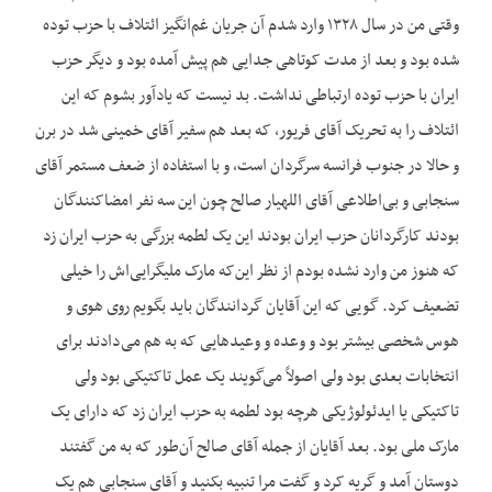
وقتی من در سال ۱۳۲۸ وارد شدم آن جریان غم‌انگیز ائتلاف با حزب توده
شده بود و بعد از مدت کوتاهی جدایی هم پیش آمده بود و دیگر حزب
ایران با حزب توده ارتباطی نداشت. بد نیست که یادآور بشوم که این
ائتلاف را به تحریک آقای فریور، که بعد هم سفیر آقای خمینی شد در برن
و حالا در جنوب فرانسه سرگردان است، و با استفاده از ضعف مستمر آقای
سنجابی و بی‌اطلاعی آقای اللهیار صالح چون این سه نفر امضاکنندگان
بودند کارگردانان حزب ایران بودند این یک لطمه بزرگی به حزب ایران زد
که هنوز من وارد نشده بودم از نظر این‌که مارک ملی‏گرایی‌اش را خیلی
تضعیف کرد. گویی که این آقایان گردانندگان باید بگویم روی هوی و
هوس شخصی بیشتر بود و وعده و وعیدهایی که به هم می‌دادند برای
انتخابات بعدی بود ولی اصولاً می‌گویند یک عمل تاکتیکی بود ولی
تاکتیکی یا ایدئولوژیکی هرچه بود لطمه به حزب ایران زد که دارای یک
مارک ملی بود. بعد آقایان از جمله آقای صالح آن‌طور که به من گفتند
دوستان آمد و گریه کرد و گفت مرا تنبیه بکنید و آقای سنجابی هم یک