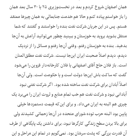
همان اصفهان شروع کردم و بعد در نخست‌وزیری ۲۵ یا ۳۰ سال بعد همان
را باز خواستم پیاده کنم و حالا هم خدمت جنابعالی به همان چیزها معتقد
هستم. پس در این جریان شرکت نفت بنده را خواستند و گفتند که شما
منتقل بشوید بروید به خوزستان و ببینید چطور می‌توانید آرامش به آن‌جا
بدهید. بنده به خوزستان رفتم. وقتی آن‌جا رفتم و مسائل را از نزدیک
دیدم، دیدم اصلاً صحبت ایران این‌جا نیست. شرکت نفت مطلق‌العنان
است. باز فلان حاج آقای اصفهانی یا فلان کارخانه‌دار قزوین را می‌شود
گفت که ساکت باش این‌جا دولت است و یا حکومت است. ولی آن‌جا
اصلاً آبادان برای شرکت نفت ساخته شده بود. اگر شرکت نفتی نبود
آبادانی نبود و شرکت نفت هم خب تمام منابع و ثروت ایران را می‌برد یک
چیزی هم البته به ایران می‌داد. و برای این‌که قیمت دستمزدها خیلی
پایین بود البته حزب توده شورای متحده در آن‌جا زحماتی کشیدند ولی
برای بالا بردن سطح زندگی کارگرها نبود، برای داشتن یک پایگاهی از طرف
آن قدرت بزرگی که پشت سرشان بود. نمی‌گویم در تمام این مراحل و این