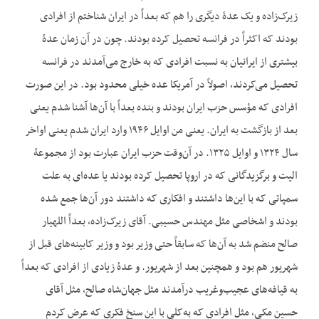
زیرک‌زاده و یک عدۀ دیگری را هم که بعداً در ایران شناختم از افرادی
بودند که اکثراً در فرانسه تحصیل کرده بودند. چون در آن زمان عدۀ
بیشتری از ایرانیان به نسبت افرادی که به خارج می‌آمدند در فرانسه
تحصیل می‌کردند، اصولاً در آمریکا عده خیلی محدود بود. در این صورت
افرادی که مؤسس حزب ایران بودند و بنده بعداً با آن‌ها آشنا شدم یعنی
بعد از بازگشت به ایران. یعنی من اوایل ۱۹۴۶ وارد ایران شدم یعنی اواخر
سال ۱۳۲۴ و اوایل ۱۳۲۵. در آن‌وقت حزب ایران عبارت بود از مجموعۀ
الیت و برگزیدگانی که در اروپا تحصیل کرده بودند یا عده‌ای به علت
سمپاتی که با این‌ها داشتند و افکاری که داشتند دور آن‌ها جمع شده
بودند و اشخاصی مثل مهندس حسیبی. آقای زیرک‌زاده، بعداً اللهیار
صالح منضم شد به آن‌ها که سابقاً حتی وزیر بود و وزیر کابینه‌های قبل از
شهریور هم بود و همچنین بعد از شهریور. و عدۀ زیادی از افرادی که بعداً
به قیافه‌های عجیب‌وغریب درآمدند مثل جهان‌شاه صالح، مثل آقای
حسین مکی، مثل افرادی که به‌کلی با این سنخ فکری که عرض کردم