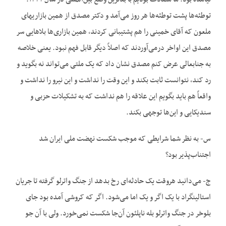
توطئه‌ها پشت توطئه‌ها هر روز می‌آمد و دکتر مصدق از همین بازاری‏های
ملعون که آقای خمینی را هم پشتیبانی کردند، همین بازاری‌ها بلاهایی سر
مصدق این اواخر درمی‌آوردند که اصلاً دیگر قابل فهم نبود. یعنی خلاصه
به جنابعالی عرض کنم مصدق نشان داد که یک ملتی می‌تواند نه بگوید و
رد کند، نتوانست ثابت بکند و این وقت را نداشت و این نیرو را نداشت و
واقعاً هم باید بگویم این علاقه را هم نداشت که به تشکیلات حزبی و
سندیکایی و این‌ها توجهی بکند.
س- به نظر شما شرایطی که موجب شکست نهضت ملی ایران شد
اجتناب‌پذیر بود؟
ج- می‌دانید هروقت یک حادثه‌ای رخ بدهد از جنگ واترلو گرفته تا جریان
استالینگراد با یک اگر و یک اما می‌شود. اگر که کروشی آمده بود جای
بلوخر در جنگ واترلو بله ناپلئون آن‌جا شکست نمی‌خورد. ولی با آن جو