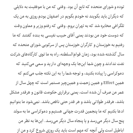
توده و شورای متحده که تابع آن بود. وقتی که من با موفقیت به دلایلی
که دیگران باید بگویند نه خودم بگویم در اصفهان بودم روزی به من یک
تلگرافی مخابره شد که به تهران بروم. وقتی که رفتم وزیر و معاون وقت
که دوست خود من بودند یعنی آقای حبیب نفیسی به بنده گفتند که ما
رفتیم به خوزستان و کارگران خوزستان پس از سرکوبی شورای متحده که
سال گذشته شده بود، زمان قوام‌السلطنه، راه به ما توی کارگاه‌های شرکت
نفت ندادند و چون شما این‌جا یک وجهه‌ای دارید و سعی می‌کنید که
دموکراسی را پیاده بکنید، و توجه شما را به این نکته جلب می‌کنم که
همین Effort و همین زحمت و همین‌چیز مستمر است که چهل سال از
عمر من صرف آن شده است، یعنی برقراری حکومت قانون و هرقدر مشکل
باشد، هرقدر طولانی باشد و هر قدر حتی ناقص باشد. نمی‌شود ما بتوانیم
ادعا بکنیم که ما پنجمین قدرت جهانی هستیم و دموکراسی ما به سوئد
پنج سال دیگر می‌رسد و یا پنجاه سال دیگر می‌رسد. این‌ها به نظر من
اباطیل است ولی آنچه که مهم است باید یک روزی شروع کرد و من از