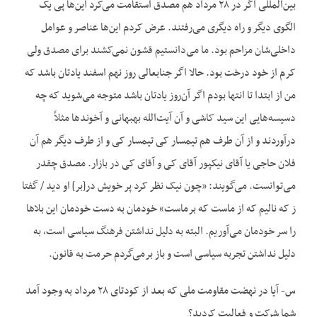
بین‌المللی اگر در ۲۸ مرداد هم مصدق استقامت می‌کرد این‌ها پی یک
الگوی دیگر و راه دیگری می‌رفتند. عرض کردم این‌ها عناصر و عوامل
داخلی‌شان مزاحم بود. ما می‌دانستیم قشون نمی‌کشند برای مصدق ولی
کرم از خود درخت بود. حالا اگر جنابعالی روز نهم اسفند یادتان باشد که
من از ابتدا تا انتها بودم اگر آن‌روز یادتان باشد متوجه می‌شوید که چه
دسیسه‌هایی این سید کاشی و آن آیت‌الله بهبهانی و آخوندها مثلاً
درآوردند و از آن طرف هم تیمسار کی تیمسار کی و از طرف دیگر هم آن
فلان حاجی یا آقای نیکپور آقای کی و آقای کی در بازار. مصدق چقدر
می‌توانست. می‌گویند: «چون نیک نظر کرد پر خویش در[بر] او دید / گفتا
ز که نالیم که از ماست که برماست» خودمان به دست خودمان این بلاها
را سر خودمان می‌آوریم. البته به دلیل نداشتن فرهنگ سیاسی است، به
دلیل نداشتن تجربه سیاسی است و باز برمی‌گردم حرمت به قانون.
س- آیا در نهضت مقاومت ملی که بعد از کودتای ۲۸ مرداد به وجود آمد
شما شرکت و فعالیت کردید؟