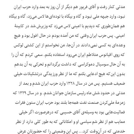
مدتی کنار رفت و آقای فریور هم دیگر از آن روز به بعد وارد حزب ایران
نبود، وارد جبهه ملی نبود و گاه و بیگاه با توده‌ای‌ها لاس می‌زد، گاه و بیگاه
هم همان‌طوری که دیدیم با امینی لاس می‌زد که وزیرش شد در کابینۀ
امینی. پس حزب ایران وقتی که من آمده بودم در حال افول بود و هیچ
وعده‌ای به کسی نمی‌دادند در آن‌جا، من نخواستم از این کشتی لوکس
که روی اقیانوس متلاطم ایران می‌رود استفاده بکنم. سعی کردم که آن را
به آن حال سوسیال دموکراسی که داشت برگردانم و تحرکی به آن بدهم
بدون این‌که هیچ ادعایی بکنم که ما از نظر ورزیدگی درتشکیلات خیلی
ضعیف هستیم. پس من در سال ۱۳۲۸ وارد حزب ایران شدم و بعد از
مدتی در حدود شش ماه رئیس سازمان جوانان شدم. و در سال ۱۳۲۹ که
زمزمۀ ملی‌کردن صنعت نفت همه‌جا بلند بود حزب ایران ستون فقرات
فعالیت‌هایی بود به وسیله‌ی آقای حسیبی که درهرصورت اگر خیلی
معایب هم از نظر شم سیاسی او و امکاناتی که به طور کلی دارد از نظر
خدمتی که در آن‌وقت کرد… پس این وضعیتی را که حضورتان عرض