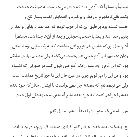
مسلماً و مسلماً یک آدمی بود که دلش می‌خواست به مملکت خدمت
بکند غلغ[نامفهوم] و رفتار و برخورد و انتخابش اغلب بسیار تلخ و
خسته‌کننده بود بر طبق این‌که از حزب توده که آمد بعد با بقایی و بعد از
بقایی جدا شد و بعد با خنجی ـ حجازی و بعد از آن‌ها جدا شد. مستمراً
آدم، مثل این‌که شانس هم هیچ‌وقتی نداشت که به یک جایی برسد. حتی
زمان مصدق، این آدم خیلی هم زحمت می‌کشید ولی مصدق برایش مشکل
بود که این آدم را به، عنوان یک آدم ملی قبول کند در صورتی که اشتباه
بود و من این را می‌گویم چون در عین حال این‌ها جزو تاریخ مملکت است
ولی می‌فهمم هم که مصدق چرا نمی‌توانست با ایشان. چنان‌که خود بنده
به شما خواهم گفت که خود بنده مانع آمدنش به جبهه ملی اول شدم.
س- بله می‌خواستم این را بعداً از شما سؤال کنم.
ج- بله خود بنده شدم. عرض کنم افرادی هستند قربان چه در جریانات
سیاسی اصول و فروع و تاکتیک و استراتژی و همه‌چیز را داخل می‌کنند و