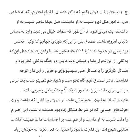
ج- باید حضورتان عرض بکنم که دکتر مصدق با تمام احترام، که نه شخص
من، افرادی مثل نهرو نسبت به او داشتند، مثل عبدالناصر نسبت به او
داشتند، یک مردی نبود که آن‌طور که شماها خیال می‌کنید وارد به مسائل
دنیای امروزه باشد. مصدق پس از این‌که دوره‌ی چهارم که وکیل مجلس
بود یعنی در حدود ۱۳۰۵ یا ۱۳۰۶ خانه‌نشین شد تا رفتن رضاشاه مثل این‌که
به‌کلی از این تحول دنیا و مسائل دنیا مابین دو جنگ به‌کلی کنار بود و
مسائل کارگری را یا مسائل حتی سوسیولوژی و حزبی و این‌ها را توجه
نداشت. دکتر مصدق هیچ‌گاه نخواست و شاید هم نمی‌توانست یک مربی
سیاسی برای ملت ایران به صورت یک آدم تشکیلاتی و حزبی باشد.
مصدق تسلط به نیروی احساساتی ملت ایران روی سوابقی که داشت و روی
حرف‌های حسابی که در شرایط مشکل زده بود همیشه داشت. این احترام
را ملت نسبت به او داشت و او هم غلبه بر احساسات ملت همیشه داشت
منتهی هیچ‌وقت این قدرت بالقوه را تبدیل به فعل نکرد. نه خودش زیاد