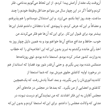
آن‌وقت یک مقدار آرامش پیدا کردم. از این لحاظ می‌گویم بدنامی، فکر
کردم واقعاً اگر در این چهار سال من بتوانم حداقل وظیفۀ خودم را چند
ساعت، چند روز ایفا بکنم، می‌ارزد. و این استدلال دوستانم را هم پذیرفتم.
و مضافاً بر این‌که عرض کردم، با پیوندی که با دهقانان داشتم فشار این‌ها
بیشتر بود برای قبول این‌کار. برای این‌که آن‌ها هم فکر می‌کردند من
خوب، حافظ و مدافع منافع آن‌ها خواهم بود و به همین دلیل چهار روز به
اخذ رأی مانده برگشتم به تبریز بدون این‌که این اعلامیه‌ای را که خطاب
به وزارت کشور صادر کرده بودم، استعفا داده بودم، توی روزنامه‌ها
منعکس شده بود پس بگیرم. و حتی آن‌قدر شور بود قضایا که استاندار هم
در برخورد اولیه کاغذی جلوی میزش بود که شما استعفا از
کاندیداتوری‌تان را پس بگیرید، و بعد اصلاً یادش رفت که یک‌همچین
کاغذی و امضایی از من بگیرد. که بعدها در مجلس در ماه‌های آخر
مجلس آقایان به این فکر افتادند که من نمایندگی‌ام درست نبوده در
مدتی که وکالت مجلس را داشتم. برای این‌که استعفا کردم و بدون این‌که