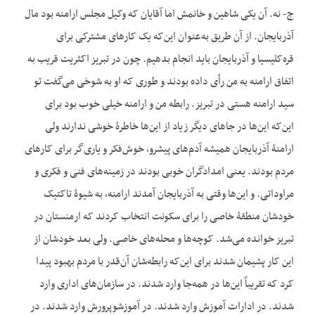
ج- نه. آن یکی شاهین و خانمش اما آقایان که وکیل مجلس ارامنه بود مال
آذربایجان. از آن طریق به‌عنوان این‌که یک کارهای مشترکی برای
قره‌کلیسیا و آذربایجان باید انجام بدهیم. چون در تبریز اکثریت قریب به
اتفاق ارامنه به من رأی داده بودند و طوری که او به شوخی می‌گفت تو
سید ارامنه هستی در تبریز. رابطه من و ارامنه خیلی خوب بود برای
این‌که این‌ها در جاهای دیگر زیاد از این‌ها خاطرۀ خوشی ندارند ولی
ارامنۀ آذربایجان همیشه آدم‌های پیشرو، خوش‌فکر و یاری‌گر برای کارهای
مردم بودند. یعنی امدادگران خوبی بودند در زمینه‌های فنی و فکری و
مراوداتی. و این‌ها وقتی به آذربایجان آمدند ارامنه، به شیوۀ تاکتیک
خودشان منطقۀ خاصی را برای سکونت انتخاب کردند که ارمنستان در
تبریز خوانده می‌شد. کوچه‌ها و محله‌های خاصی. ولی بعد خودشان از
این کار پشیمان شدند برای این‌که رابطه‌شان آن‌قدر با مردم بهبود پیدا
کرد که تقریباً این‌ها در همه‌جا وارد شدند. در سازمان‌های اداری وارد
شدند. در ادارات آموزش وارد شدند. در آموزش‎وپرورش وارد شدند. در