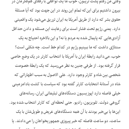
وقتی من رفتم پشت تریبون، خوب ما یک توافقی با رفقای هم‌فکرمان در
بیرون داشتیم برای این‌که تمام این روند در این جهت بود که آیا مسئلۀ
حقوق بشر که دارد از طریق آمریکا به ایران تزریق می‌شود یک واقعیتی
دارد. یعنی رژیم تحت فشار است برای رعایت این مسئله و دادن حداقل
آزادی‌هایی که پایمال شده به مردم یا نه؟ و این بالاخره احتیاج به یک
سنتاژی داشت که ما ببینیم رژیم در کدام خط است. چه شکلی است؟
خوب، می‌دانید رابطۀ ایران با آمریکا با انتخاب کارتر در یک وضع خاصی
قرار گرفته بود. از طرفی جنین به نظر می‌رسید که یک رابطۀ خصومت
شخصی بین شاه و کارتر وجود دارد. علی الاصول به سبب اظهاراتی که
شاه در آستانۀ انتخابات کارتر گفته بود که سیاست با کشت بادام‎زمینی
خیلی فاصله دارد اپوزیسیون دستگاه‌های تبلیغاتی ایران، رسانه‌های
گروهی دولت. تلویزیون، رادیو. حتی لحظه‌ای که کارتر انتخاب شده بود.
این‌ها یا بی‌خبر بودند با آن همه دستگاه‌های عریض و طویل‌شان با یک
ساعت، دو ساعت فاصله که خبر پیروزی جمهوری‎خواهان را می‌دادند. یا