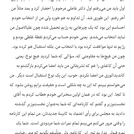
اول باید من می‌رفتم اول دکتر عاملی مرحوم را احضار کرد و بعد مثلاً من
آخر رفتم. این طوری شد. آن تداوم به هم خورد ولی من از انتخاب خودم
احساسم این بود که یک چیزهایی به رژیم تحمیل شده چون علی‎الاصول من
نباید انتخاب می‌شدم. یعنی خودم حساب می‌کردم نقطۀ غلطی بودم و
رژیم نه تنها موافقت کرده بود با انتخاب من، بلکه استقبال هم کرده بود.
چون من هیچ‌جا به مقاومتی که، سؤالی که شما کردید هیچ نوع، یعنی
حتی آن کاغذی را هم که تشریفاتی من باید امضا می‌کردم بازگشتم به
کاندیداتوری من امضا نکردم. خوب، این یک نوع استقبال است دیگر. من
می‌خواستم ببینم که این به چه شکلی است و حقیقت برایم روشن بشود که
تا کجا. این بود که در همان اولین سخنرانی خودم خطاب کردم به آقای
نخست‌وزیر و گفتم که کارنامه‌ای که شما به‌عنوان نخست‌وزیر گذشته
دادید به مجلس برای رأی اعتماد به کابینۀ جدیدتان، من تمام این کارنامه
را وقتی مرور می‌کنم می‌بینم تمام نمرات شما مردودی است. شما یک
نمره قبولی ندارید توی این کارنامه. ولی متأسفم بگویم که مهر رضایت