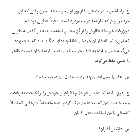
ج- رابطۀ من با دولت هویدا از روز اول خراب شد. چون وقتی که این
حرف را زدم که کارنامۀ دولت مردود است. دقیقاً عبارتی بود که
هیچ‌وقت هویدا انتظارش را از آن مجلس نداشت. بعد باز گفتم به دلایلی
که نمی‌دانم، انتشار آن خودش نشانۀ چیزهای دیگری بود که پشت پرده
می‌گذشت، رابطۀ ما به طرف خراب شدن رفت. البته ایشان صورت ظاهر
را خیلی حفظ می‌کرد.
س- عکس‌العمل ایشان چه بود در مقابل این صحبت شما؟
ج- هیچ. البته یک مقدار عوامل و اطرافیان خودش را برانگیخت به رفاقت
و معاشرت با من که بعدها من درک کردم. من‎جمله مثلاً آدم‌هایی که اصلاً
تناسخی با من نداشتند مثل آقایان.
س- فلیکس آقایان؟