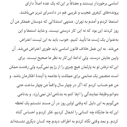
اساسی برخوردار نیستند و مضافاً بر این‌که یک عده اصلاً دارای
پرونده‌های کیفری عجیب و غریبی هم در دادسرای تبریز می‌باشند.
استعفا کردم و آمدم به تهران. منتهی استدلالی که دوستان هم‎فکر من آن
روز کردند این بود که نه این کار درستی نیست. و شاید استعفا و این
به‌عنوان یک ژست ما تأیید کنیم. خوب، باید به این لیست اعتراض
می‌شد. به این عمل خلاف قانون اساسی باید طوری اعتراض می‌شد. آن
پایین جایش درست. ولی ادامۀ این‌کار به نظر ما صحیح نیست. برای
این‌که نرفتن تو به پارلمان هیچ چیزی را از رژیم نمی‌گیرد ولی رفتنت ممکن
است متضمن یک منابعی برای مملکت یا جامعه یا آیندۀ افکارمان باشد. و
من هم حساب کردم که اگر در چهار سال واقعاً من چهار ساعت حتی
بتوانم وظیفۀ نمایندگی را ایفا کنم به بدنامی‌اش نمی‌ارزد. و بدنامی
می‌گویم به این دلیل که وقتی اولین روز در آن مسند نشستم یک لحظه
این‌که ما جایگاه چه کسانی را اشغال کردیم، فکر کردم و احساس گناه
کردم. و بعد وقتی نگاه کردم به اطراف دیدم چه کسان دیگری نشسته‌اند