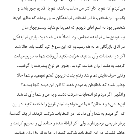
می‌کردم که هم با کاراکتر من مناسب باشد، هم با افکارم جور باشد و
بکوبم. این شخص، یا این اشخاص نمایندگان سابق بودند که مظهر این‌ها
شخصی بود به اسم آقای دیهیم که نمی‌دانم شاید بیست‎وچهار سال
بیست‎وپنج سال نماینده مجلس بود. اصلاً شغل شده بود برایش نمایندگی.
در اتاق بازرگانی ما به هم رسیدیم که این شروع کرد گفت بله، حالا شما
اگر در انتخابات رأی ندهید، شرکت نکنید آن‌وقت شما به تاریخ خیانت
کردید به ملت ایران خیانت کردید، جلوی هر نوع پیشرفت را گرفتید.
وقتی حرف‌هایش تمام شد رفتم پشت تریبون گفتم نفهمیدم شما حالا
چطور شده که خطابتان به مردم شده. تا الان این مردم کجا بودند؟
وانگهی اگر مردم تو انتخابات شرکت نکنند و به من و شما رأی ندهند
این‌ها می‌شوند خائن؟ شما می‌خواهید تمام تاریخ را خلاصه کنید در این
که اگر مردم به شما رأی دادند، در انتخابات شرکت کردند، از یک گذشتۀ
پربار تاریخی برخوردارند ولی اگر قیافۀ بنده و جنابعالی را تحریم کردند و
حاضر نشدند در این انتخابات شرکت کنند این‌ها به تاریخ ایران خیانت