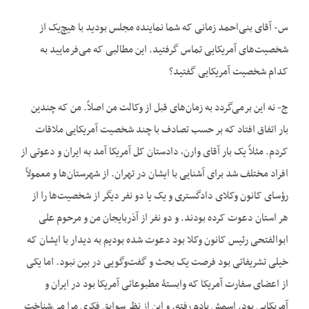
س- آقای بنی‌احمد زمانی که شما نماینده مجلس بودید با هیچ‌یک از
شخصیت‌های آمریکایی تماس گرفتید. این مطالبی که می‌فرمایید به
کدام شخصیت آمریکایی گفتید؟
ج- نه این برمی‌گردد به زمان‌های قبل از وکالت من اصلاً. من که چندین
بار اتفاق افتاد که بر حسب تصادف با چند شخصیت آمریکایی ملاقات
کردم. مثلاً یک بار آقای وارن، دادستان کل آمریکا آمد به ایران و دعوتی از
افراد مختلف شد برای آشنایی با ایشان در تهران. از شهرستان‌ها و معمولاً
رؤسای کانون وکلای دادگستری و یک یا دو نفر دیگر از شخصیت‌ها را از
هر استان دعوت کرده بودند. و دو نفر از آذربایجان من و مرحوم علی
ابوالفتحی رئیس کانون وکلا بود دعوت شده بودیم به دیدار با ایشان که
خیلی تشریفاتی بود فرصت یک بحث و گفت‌وگویی در بین نبود. اما یکی
از اعضای سفارت آمریکا که وابستۀ مطبوعاتی آمریکا بود در ایران و
آمریکایی بود. اسمش یادم رفته. و این از نظر سوابق فکری مرا می‌شناخت