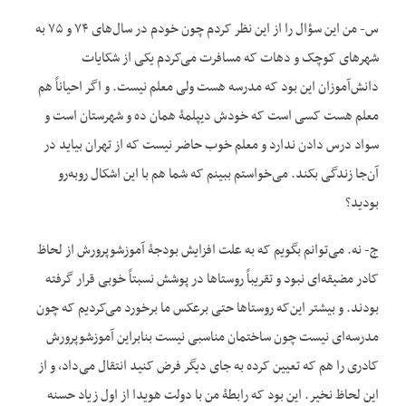
س- من این سؤال را از این نظر کردم چون خودم در سال‌های ۷۴ و ۷۵ به
شهرهای کوچک و دهات که مسافرت می‌کردم یکی از شکایات
دانش‌آموزان این بود که مدرسه هست ولی معلم نیست. و اگر احیاناً هم
معلم هست کسی است که خودش دیپلمۀ همان ده و شهرستان است و
سواد درس دادن ندارد و معلم خوب حاضر نیست که از تهران بیاید در
آن‌جا زندگی بکند. می‌خواستم ببینم که شما هم با این اشکال روبه‌رو
بودید؟
ج- نه. می‌توانم بگویم که به علت افزایش بودجۀ آموزش‎وپرورش از لحاظ
کادر مضیقه‌ای نبود و تقریباً روستاها در پوشش نسبتاً خوبی قرار گرفته
بودند. و بیشتر این‌که روستاها حتی برعکس ما برخورد می‌کردیم که چون
مدرسه‌ای نیست چون ساختمان مناسبی نیست بنابراین آموزش‎وپرورش
کادری را هم که تعیین کرده به جای دیگر فرض کنید انتقال می‌داد، و از
این لحاظ نخیر. این بود که رابطۀ من با دولت هویدا از اول زیاد حسنه