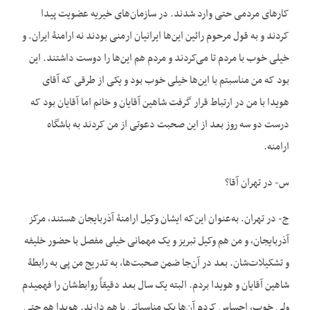
کارهای مردمی حتی وارد شدند. در سازمان‌های خیریه عضویت پیدا
کردند و به قول مرحوم رائین این‌ها ایرانیان ارمنی بودند نه ارامنۀ ایران. و
خیلی خوب با مردم تا می‌کردند و مردم هم این‌ها را دوست داشتند. این
بود که من مناسبتم با این‌ها خیلی خوب بود و یکی از طرقی که آقای
هویدا با من در ارتباط قرار گرفت شاهین آقایان و خانم اما آقایان بود که
درست دو سه روز بعد از این صحبت دعوتی از من کردند به باشگاه
ارامنه.
س- در تهران آقا؟
ج- در تهران. به‌عنوان این‌که ایشان وکیل ارامنۀ آذربایجان هستند، مرکز
آذربایجان، و من هم وکیل تبریز و یک مهمانی خیلی مفصل با حضور خلیفه
و تشکیلات‌شان. بعد در آن‌جا ضمن صحبت‌ها، به تدریج من پی به رابطۀ
شاهین آقایان و هویدا بردم. البته یک سال بعد دقیقاً روابط‌شان را فهمیدم
ولی خوب، احساس کردم آن‌ها یک مناسباتی با هم دارند. هویدا هم حتی