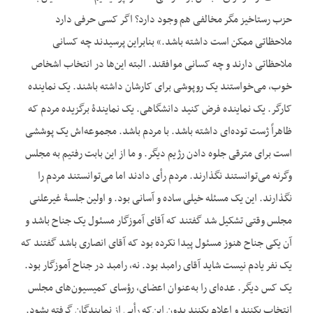
حزب رستاخیز مگر مخالفی هم وجود دارد؟ اگر کسی حرفی دارد
ملاحظاتی ممکن است داشته باشد.» بنابراین پرسیدند چه کسانی
ملاحظاتی دارند و چه کسانی موافقند. البته این‌ها در انتخاب اشخاص
خوب، می‌خواستند یک روپوشی برای کارشان داشته باشند. یک نماینده
کارگر. یک نماینده فرض کنید دانشگاهی. یک نمایندۀ برگزیده مردم که
ظاهراً ژست توده‌ای داشته باشد. با مردم باشد. مجموعه‌اش یک پوششی
است برای مترقی جلوه دادن رژیم دیگر. و ما از این بابت رفتیم به مجلس
وگرنه می‌توانستند نگذارند. مردم رأی دادند اما می‌توانستند مردم را
نگذارند. این یک مسئله خیلی ساده و آسانی بود. و اولین جلسۀ غیرعلنی
مجلس وقتی تشکیل شد گفتند که آقای آموزگار مسئول یک جناح باشد و
آن یکی جناح هنوز مسئول پیدا نکرده بود که آقای انصاری باشد گفتند که
یک نفر یادم نیست شاید آقای رامبد بود. نه، رامبد در جناح آموزگار بود.
یک کس دیگر. عده‌ای را به‌عنوان اعضای، رؤسای کمیسیون‌های مجلس
انتخاب بکنند و اعلام بکنند بدون این‌که رأیی از نمایندگان گرفته بشود.