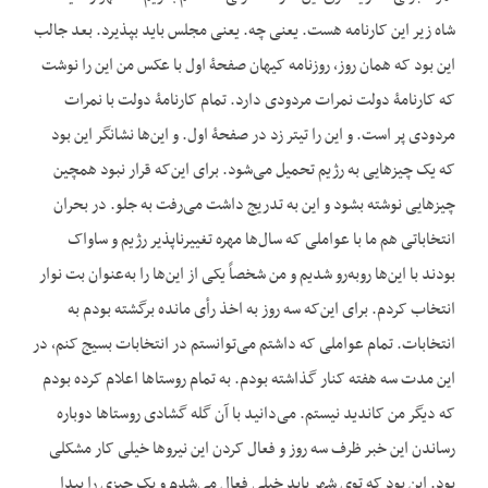
شاه زیر این کارنامه هست. یعنی چه. یعنی مجلس باید بپذیرد. بعد جالب
این بود که همان روز، روزنامه کیهان صفحۀ اول با عکس من این را نوشت
که کارنامۀ دولت نمرات مردودی دارد. تمام کارنامۀ دولت با نمرات
مردودی پر است. و این را تیتر زد در صفحۀ اول. و این‌ها نشانگر این بود
که یک چیزهایی به رژیم تحمیل می‌شود. برای این‌که قرار نبود همچین
چیزهایی نوشته بشود و این به تدریج داشت می‌رفت به جلو. در بحران
انتخاباتی هم ما با عواملی که سال‌ها مهره تغییرناپذیر رژیم و ساواک
بودند با این‌ها روبه‌رو شدیم و من شخصاً یکی از این‌ها را به‌عنوان بت نوار
انتخاب کردم. برای این‌که سه روز به اخذ رأی مانده برگشته بودم به
انتخابات. تمام عواملی که داشتم می‌توانستم در انتخابات بسیج کنم، در
این مدت سه هفته کنار گذاشته بودم. به تمام روستاها اعلام کرده بودم
که دیگر من کاندید نیستم. می‌دانید با آن گله گشادی روستاها دوباره
رساندن این خبر ظرف سه روز و فعال کردن این نیروها خیلی کار مشکلی
بود. این بود که توی شهر باید خیلی فعال می‌شدم و یک چیزی را پیدا