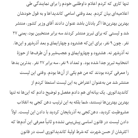
تنها کاری که کردم اعلام داوطلبی خودم را برای نمایندگی طی
اعلامیه‌ای بیان کردم. بعد وقتی اسامی کاندیداها و به قول خودشان
بهترین بهترین‌ها اگر یادتان باشد عنوان دادند آقای وزیر کشور، منتشر
شد و لیستی که برای تبریز منتشر کردند سه برابر منتخبین بود، یعنی ۲۷
نفر. چون ۹ نفر، برای این‌که هشترود و چهارایماق و بعد آذرشهر و این‌ها.
نه آذرشهر نه. هشترود و چهاروایماق و عجب‌شیر و آن طرف‌ها از حوزۀ
انتخابیه تبریز جدا شده بود. و تعداد ۹ نفر، سه برابر ۲۷ نفر. بدترین بدها
را معرفی کرده بودند که من هم یکی از آن‌ها بودم. وقتی این لیست
منتشر شد من به‌عنوان اعتراض به این لیست استعفا کردم از
کاندیداتوری. یک بیانه‌ای هم دادم مفصل و توضیح دادم که این‌ها نه تنها
بهترین بهترین‌ها نیستند، شما بلکه به این ترتیب دهن کجی به انقلاب
مشروطیت کردید، دهن‌کجی به آذربایجان کردید با دادن این لیست. اولاً
دادن لیست در قانون اساسی پیش‌بینی نشده و ثانیاً معرفی این آدم‌ها که
اکثرشان از حسن شهرت که شرط اولیۀ کاندیداتوری است در قانون