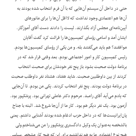
حتی در داخل آن سیستم آن‌هایی که با آن فرم انتخاب شده بودند به
آن‌ها هم اعتمادی وجود نداشت که لااقل آن‌ها را برای مانورهای
آیین‌نامه‌ای مجلس آزاد بگذارند. لیست را دادند دست آقای آموزگار.
ایشان آمد و اسامی رؤسای کمیسیون‌ها را قرائت کرد گفت آقایان
موافقند؟ هم باید می‌گفتند بله. و من یکی از رؤسای کمیسیون‌ها بودم.
رئیس کمیسیون کار و امور اجتماعی بودم. بعد وقتی قرار شد که در
برنامۀ دولت صحبت بشود باز پنج نفر خودشان برای صحبت انتخاب
کردند از بین داوطلبین صحبت. شاید هفتاد، هشتاد نفر داوطلب صحبت
در برنامۀ دولت بودند. پنج نفر انتخاب کردند. یکی من بودم. تا آن‌جایی
که یادم می‌آید آقای رامبد. مرحوم دکتر عاملی تهرانی بود. پزشک‎پور بود.
آزمون بود. یک نفر دیگر هم بود. کار ما از آن‌جا شروع شد. البته با جناح
پان‌ایرانیست‌ها که در داخل حزب ادغام شده بودند آشنایی داشتم. یعنی
بالشخصه به‌عنوان یک وکیل دادگستری پزشکپور را من می‌شناختم ولی
هیچ نوع اعتمادی ما به هم نداشتیم برای این‌که هیچ کار مشخص سیاسی