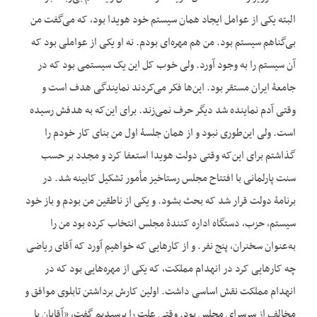
البته یکی از عوامل ایجاد همان سیستم خود هویدا بود، که می‌گفت من
بی‌گناهم سیستم بود. من هم مهره‌ای بودم. نه او یکی از عواملی بود که
آن سیستم را به وجود آورد. ولی خوب کل این یک سیستمی بود که در
جامعۀ ایران مستقر بود. این‌ها فکر می‌کردند نمایندگی هدف است و
وقتی آدم نماینده شد دیگر حرف نمی‌زند. برای این‌که به هدفش رسیده
است. ولی این‌طوری نبود و از همان جلسۀ اول من بنای کار خودم را
گذاشتم برای این‌که وقتی دولت هویدا استعفا کرد و مجدد بر حسب
سنت پارلمانی با افتتاح مجلس رستاخیز مأمور تشکیل کابینه شد. در
برنامۀ دولت قرار شد که بحث بشود. و یکی از ناطقین من بودم و باز خود
سیستم، حزب، دستگاه اداره کنندۀ مجلس انتخاب کرده بود من را
به‌عنوان سخنران، پنج نفر. و از کارهایی که خواهیم آورد که آقای ریاضی
چه کارهایی کرد در انهدام مملکت، که یکی از مهره‌هایی بود که در
انهدام مملکت نقش اساسی داشت. اولین کارش برداشتن تابلوی موافق و
مخالف از سرسرای مجلس بود. وقتی علت را پرسیدیم گفت، «آقایان با