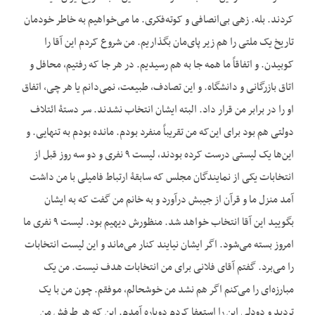
کردند. بله. زهی بی‌انصافی و کوته‌فکری. ما می‌خواهیم به خاطر خودمان
تاریخ یک ملتی را هم زیر پای‌مان بگذاریم. من شروع کردم این آقا را
کوبیدن. و اتفاقاً ما همه جا به هم رسیدیم. در هر جا که رفتیم، محافل و
اتاق بازرگانی و دانشگاه. و این تصادف، طبیعت، نمی‌دانم یا هر چی، اتفاق
او را در برابر من قرار داد. البته ایشان انتخاب نشدند. سر دستۀ ائتلاف
دولتی هم بود برای این‌که من تقریباً منفرد بودم. مانده بودم به تنهایی. و
این‌ها یک لیستی درست کرده بودند، لیست ۹ نفری و دو سه روز قبل از
انتخابات یکی از نمایندگان مجلس که سابقۀ ارتباط فامیلی با من داشت
آمد منزل ما و قرآن از جیبش درآورد و به خانم من گفت که به ایشان
بگویید این آقا انتخاب خواهد شد. منظورش دیهیم بود. لیست ۹ نفری ما
امروز بسته می‌شود. اگر ایشان نیایند کنار می‌ماند و این لیست انتخابات
را می‌برد. گفتم آقای فلانی برای من انتخابات هدف نیست. من یک
مبارزه‌ای را می‌کنم اگر هم نشد من خوشحالم، موفقم. چون من با یک
تردید و دودلی این را استعفا کردم دوباره آمدم. این که هر طرفش من