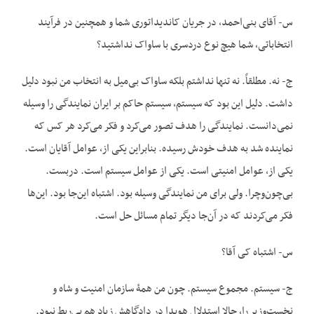
س- آقای بنی‌احمد، در جریان کاندیداتوری شما و همچنین در فرآیند
انتخاباتی، شما هیچ نوع دردسری با ساواک نداشتید؟
ج- نه. مطلقاً. نه تنها نداشتم بلکه ساواک بی‌میل به انتخاب من نبود دلیل
داشت. دلیل این بود که سیستم، سیستم حاکم بر ایران نمایندگی را وسیله
نمی‌دانست. نمایندگی را هدف تصور می‌کرد و فکر می‌کرد هر کس که
نماینده شد به هدف خودش رسیده. بنابراین یکی از، عوامل آقایان است.
یکی از، عوامل امنیتی است. یکی از عوامل سیستم است. دربست.
بی‌چون‌وچرا. ولی برای من نمایندگی وسیله بود. اشتباه این‌جا بود. این‌ها
فکر می‌کردند که در آن‌جا دیگر تمام مسائل حل است.
س- اشتباه کی آقا؟
ج- سیستم. مجموع سیستم. چون من همۀ سازمان امنیت و شاه و
نخست‌وزیر را، حالا استدلال هویدا در دادگاهش زیاد هم بی‌ربط نبود.