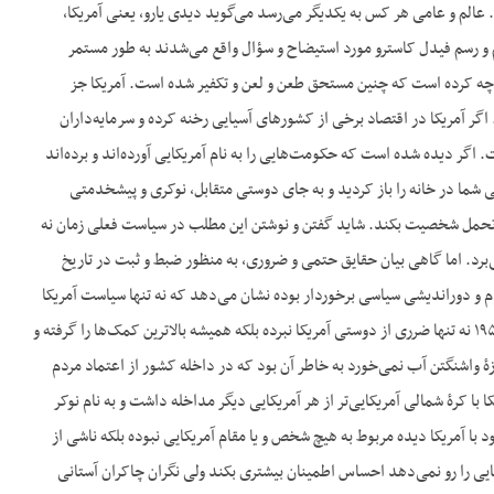
. عالم و عامی هر کس به یکدیگر می‌رسد می‌گوید دیدی یارو، یعنی آمریکا،
سم و رسم فیدل کاسترو مورد استیضاح و سؤال واقع می‌شدند به طور مستمر
جهان چه کرده است که چنین مستحق طعن و لعن و تکفیر شده است. آمریکا جز
 آمریکا در اقتصاد برخی از کشورهای آسیایی رخنه کرده و سرمایه‌داران
اگر دیده شده است که حکومت‌هایی را به نام آمریکایی آورده‌اند و برده‌اند
 شما در خانه را باز کردید و به جای دوستی متقابل، نوکری و پیشخدمتی
نی تحمل شخصیت بکند. شاید گفتن و نوشتن این مطلب در سیاست فعلی زمان نه
رد. اما گاهی بیان حقایق حتمی و ضروری، به منظور ضبط و ثبت در تاریخ
 و دوراندیشی سیاسی برخوردار بوده نشان می‌دهد که نه تنها سیاست آمریکا
مضر به حال این کشورها نبوده است بلکه با مصالح ملی آن‌ها نیز تلفیق داده شده است. دولت هند از سال ۱۹۵۰ نه تنها ضرری از دوستی آمریکا نبرده بلکه همیشه بالاترین کمک‌ها را گرفته و
زۀ واشنگتن آب نمی‌خورد به خاطر آن بود که در داخله کشور از اعتماد مردم
 با کرۀ شمالی آمریکایی‌تر از هر آمریکایی دیگر مداخله داشت و به نام نوکر
خود با آمریکا دیده مربوط به هیچ شخص و یا مقام آمریکایی نبوده بلکه ناشی از
ی را رو نمی‌دهد احساس اطمینان بیشتری بکند ولی نگران چاکران آستانی