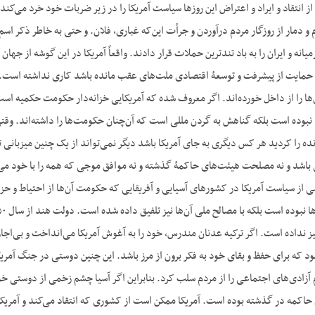
 انتقاد و ایراد و اعتراض این روزها سیاست آمریکا را در زیر ضربات خود خرد می‌کند
 و دمار از روزگار مردم درآوردن و جرأت این‌که غباری، فلان. و حتی به خاطر ذکر ا
یانه و ایران را به باد تندترین حملات قرار دادند. واقعاً آمریکا در این گوشه از 
مایت از پیشرفت و توسعۀ اقتصادی ملت‌های عقب مانده باشد کاری نداشته است. اگر
ا را از داخل خورده‌اند. اگر معروف شده که آمریکایی خزانه‌دار حکومت حکمیه است. 
نبوده است بلکه گناهش به گردن مللی است که آن‌چنان حکومت‌ها را داشته‌اند. وقتی
نده را کردید هر کس دیگری به جای آمریکا باشد دیگر نمی‌تواند از یک چنین میزبا
باشد و نه مصلحت هیئت‌های حاکمۀ گذشته و نه موافق موجی که همه را با خود می‌ب
از سیاست آمریکا در کشورهای آسیایی و آفریقایی که حکومت آن‌ها از احتیاط و حزم
یز نداده است. اگر ترکیه عدنان مندرس، خود را به آغوش آمریکا می‌انداخت و بی‌اجا
بود که برای حفظ و بقای خود به فکر برون از مرز باشد. این چنین دوستی در جنگ آمریکا
کا تمام آزادی‌های اجتماعی را از مردم سلب کرد. بنابراین اگر آسیا چشم زخمی از دوستی 
اکمه در گذشته بوده است. آمریکا ممکن است از کشوری که انتقاد می‌کند و آمریکای