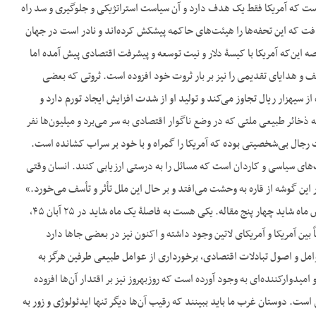
 است که آمریکا فقط یک هدف دارد و آن سیاست استراتژیکی و جلوگیری و سد راه
فت که این تحفه‌ها را هیئت‌های حاکمه پیشکش کرده‌اند و نادر است در جهان
اند و روی برگرداند. خلاصه این‌که آمریکا با کیسۀ دلار و نیت توسعه و پیشرفت اقتصادی پیش آمده اما
تحف و هدایای تقدیمی را نیز بر بار ثروت خود افزوده است. ثروتی که بعضی
موقع ناچار است از شدت زیادی آن را آتش بزند. بدون شک آمریکایی که درآمد متوسط سرانۀ ملت او در ماه از سی‎هزار ریال تجاوز می‌کند و تولید او از شدت افزایش ایجاد تورم دارد و
خائر طبیعی ملتی که در وضع ناگوار اقتصادی به سر می‌برد و میلیون‌ها نفر
ت رجال بی‌شخصیتی بوده که آمریکا را گمراه و با خود بر سراب کشانده است.
های سیاسی و کاردان است که مسائل را به درستی ارزیابی کنند. انسان وقتی
این گوشه از قاره به وحشت می‌افتد و بر حال این ملل تأثر و تأسف می‌خورد.»
البته این یک تکه از یک مقاله بود و از این نوع خیلی زیاد تقریباً همان‌طور که گفتم مثلاً در عرض کمتر از شش ماه شاید چهار پنج مقاله. یکی هست به فاصلۀ یک ماه شاید در ۲۵ آبان ۴۵،
ن آمریکا و آمریکای لاتین وجود داشته و اکنون نیز در بعضی جاها دارد
امل و اصول تبادلات اقتصادی، برخورداری از عوامل طبیعی طرفین هرگز به
دشمنی و کینه‌توزی و عداوت بی‌موقع مبدل نخواهد شد. در دنیای کنونی وجدان عمومی حکومت جالب و امیدوارکننده‌ای به وجود آورده است که روزبه‎روز نیز بر اقتدار آن‌ها افزوده
دوستان غرب ما باید ببینند که رقیب آن‌ها دیگر تنها ایدئولوژی و زور به