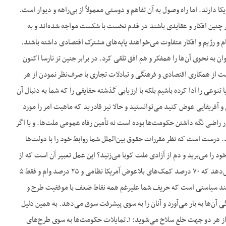
 دارند. اما راه وصول به آن تفاهم و دوستی معمولاً از بی‌راهه و دیوار است.
ر چنین افکار و عقایدی باشند در قدم نخست با شکست مواجه شده‌اند و به
م و رژیم و افکار متفاوت می‌خواهند پایه‌های مشترک اقتصادی داشته باشند.
ه نحوی آن‌ها را همفکر و هم افق تلقی کرد. در برابر جنین تز نارسا اکنون
حبت از همکاری اقتصادی و فرهنگی و تبادلات تجاری با صرف‌نظر نمودن از هر
عی را ادا کرده باشیم بلکه با ارزیابی گذشته حقایقی را که شما به دنبال آن
و آفریقایی عوض کنید می‌توانستید و حالا نیز قادرید که ماهیت امر را مورد
راضی نگه داشتن حکومت‌ها بوده است نه تأمین رفاه عمومی ملت‌ها. و یا اگر
. درست است که نظر مقررات حقوق بین‌الملل شما روابط خود را با دولت‌ها
د را می‌برید و دم از آزادی ملت کوبا می‌زنید؟ این عمل تعبیر آن است که از
نظر شما رفاه عامه و توسعۀ اقتصادی ملل مسئلۀ اساسی است نه چیز دیگر. بررسی کمک‌های آمریکا نشان می‌دهد که ۷۰ درصد کمک‌های بلاعوض آمریکا نظامی و ۲۵ درصد وام و فقط ۵
درصد در زمینه‌های رفاه اجتماعی بوده است. آنچه دنیای تازه‌ای در برابر کشورهای مستقل خودنمایی می‌کند سیاستی است که حریف شما علی‎رغم همه نقاط ضعف با موفقیت طرح و
آن‌ها به بار می‌آورد و آنان را به سوی پیشرفت سوق می‌دهد. به همین دلیل
بی‌آن‌که به جنبه‌های دیگر توجه داشته باشند به روشنی و درخشندگی تازه‌ای خیره می‌شوند و در نتیجه شما از هر دو جهت خلع سلاح می‌شوید: ۱ـ تمایلات حکومت‌ها به سوی طرح‌های