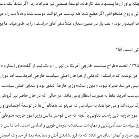
بلکه برای آن‌ها پیشنهاد شد کارخانه، توسعۀ صنعتی نیز همراه دارد. اگر سابقاً یک 
مستقل با تمایلات انسانی و روح ملت‎خواهی اگر مطیع شما هم نباشند می‌توانند دوست شما 
ها امیدوار بود.» بعد باز در همین شماره مثلاً سفر آقای «راسک» را به خاورمیانه ما 
کی است، آقا؟
ج- عرض کنم که آبان ۱۳۴۵. تحت «طراح سیاست خارجی آمریکا در تهران» و یک تیتر از گفته‌های 
‌بینی می‌شد همراه نبود. «دین راسک» وزیر خارجۀ کندی بود و شمای اصلی سیاست خا
از سیاست آمریکا فقط به صورت انتظار باقی ماند. در حالی که در حال حاضر نیز گروهی
بزرگ نبرده‌اند و می‌خواهند به سیاستی که می‌تواند همگام آن‌ها در توسعۀ اقتصادی و
ۀ وزارت امور خارجه دین راسک تفاوتی با آنچه که جان فوستر دالس وزیر امور خارجه متو
 سیاست ضدآمریکایی و تمایلات مستقلانه درمان فوری و اساسی است. اما دالس دارای 
هیا سازد و کمتر اتفاق می‌افتاد که به فرو نشاندن آتش و معالجۀ بعد از حدوث انفجا