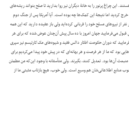
د. این چراغ پرنور را به خانۀ دیگران نیز روا بدارید تا صلح بتواند ریشه‌های
رج کردید اما نتیجۀ این کمک‌ها چه بوده است. آیا آمریکا پس از جنگ دوم
 افکار مردم مقبولیت داشته است یا امروز؟ شما در دوران صلح بیش از یک‎میلیون‎وششصدوپنجاه‎هزار نفر از نیروهای مسلح خود را قربانی کرده‌اید ولی باز عقیده دارید که این همه
 قبول می‌فرمایید جهان امروز با ده سال پیش آن‌چنان عوض شده که برای هر
فرمایید که دوران حکومت افکار دالس فقید و شیوه‌های مک‌کارتیسم نیز سپری
‌هایی بود که ما از هر فرصت و هر بهانه‌ای که در پیش خود پیدا می‌کردیم برای
م منبعث آن‌ها بود. تعدیل کنند، بگیرند. ولی متأسفانه با وجود این‌که من مطمئن
 خوب منابع اطلاعاتی‌شان هم وسیع است. ولی خوب، هیچ بازتاب مثبتی ما از