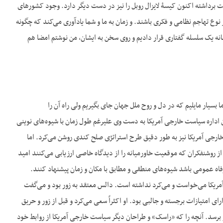
دست برداشته اکنون کیسۀ لایزال روبل را نیز در دست دیگر دارد. وجود کشورهای
و مآلاً سد راه هر نوع تهاجم نظامی و فکری باشند. و زمان به ما و شما یادآوری می‌کند که چگونه
بهانه یک سلسله گفتاری قرار دادیم و روی سخن به ایشان، من نوشتم امضا هم
ایشان: «ما بسیار مایلیم که در دل و روح ملل جهان جای بگیریم ولی راه آن را
نمی‌دانیم». بعد این‌جا من نوشتم که «راسک» که یکی از طراحان اصلی سیاست خارجی آمریکاست اما دوران اداره سیاست خارجی آمریکا به دست وی علی‎رغم طول زمان با شیوه‌های نوینی
رجی آمریکا نیز به طور دقیق طرح استراتژی صلح کندی روشن می‌کرد. اما
 از روشنفکران که موقعیت خاورمیانه را از دیدگاه خاصی ارزیابی می‌کنند امید
 رفاه عمومی باشد شیوه‌های منطقی و مطابق با مکان و زمان پیشنهاد کنند.
فای آمریکا می‌خواست و می‌کرد نداشته است. دالس معتقد به زور بود و می‌گفت
امتیازات برجسته و جالبی بود. او اکثراً سعی می‌کرد و قبل از زور و حریق
ر برسد. آنچه را که «راسک» و طراحان دیگر سیاست خارجی آمریکا از روابط خود