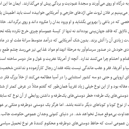
به درگاه او روی می‌آورند و سجدۀ عبودیت و بردگی پیش او می‌گذارند. ایمان ما این
ی‌بینیم بر فلان ثروت ملی اژدهای خارجی و آمریکایی خوابیده است باید اطمینان یا
دوستی و سیاستی و شخصی که در باغی را به‎رویی بگشاید و او ورود بدان را مکروه د
ن نالایق که فاقد جهان‌بینی بوده‌اند نه تنها از کیسۀ عموسام چیزی خرج نکرده بلکه 
دی خودش در صدور سرسام‌آور به مرحلۀ انهدام مواد غذایی نیز می‌رسد چشم طمع به ذ
نام و احشام چرا می‌کنند ندارد. آنچه از آمریکا عفریت و غول و مار دوسر ساخته اس
ا و آفریقا، فقر و عقب ماندگی نیست بلکه فقدان رجال کارآزموده و نداشتن شخصیت‌
اروپایی و حتی دو سه کشور استثنایی را در آسیا مطالعه می‌کند از خلأ بزرگ فکر در 
وستی‌های یک طرفه» خطر دوستی‌های یک‌طرفه و داشتن روابطی از آن نوع که سابقاً بی
از نوع کوبا و کوباهای دیگر داشته باشد. اما هرگز یک دوستی دوطرفه و متکی بر عو
 عمومی است که حافظ دوستی‌های دوطرفه و محکوم کنندۀ هر نوع تحمیل سیاسی است. 