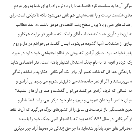
شد و توسعۀ رفاه اجتماعی و خیر‌گی آن‌ها به سیاست تازه فاصلۀ شما را زیادتر و راه را برای شما به روی مردم
 معنای شکست نیست و یا عقب‌نشینی هم تلقی نمی‌شود بلکه تاکتیکی است برای
 هدف‌های ملی و بالا بردن سطح رشد اقتصادی موفق باشند.». بعد مطالب
ه این‌جا یادآوری شده که «جناب آقای راسک که سناتور فولبرایت همکار و
د بسیاری از مشکلات آسیا گشوده می‌شود. ایشان گفتند می‌خواهم در دل و روح
 پذیر نخواهد بود. دنیای آزادی که برخی در نظام اجتماعی خود دارد در مورد
رگ کرده و آنچه که به نام جنگ استقلال اشتهار یافته است. فقر اقتصادی شاید
با زندگی حداقل که شاید تصور آن برای یک آمریکایی امکان‌پذیر نباشد زندگی
ه می‌پرستند و اگر از نظر جامعه‌شناسی دقیق‌تر بشویم می‌بینیم این آزادی و
 انسانی که فریاد آزادی می‌کشد می‌توان گذشت و صدای آن‌ها را نشنید؟
آقای راسک همبستگی جهان حاضر با آرزوهای آن‌ها کمک می‌کند و دیکتاتورها را با یأس روبه‌رو می‌کند زیرا دنیای حاضر با وجدان عمومی و نیمه‎بیدار خود دیگر نمی‌تواند فقط ناظر و
ین همبستگی باز فرصت‌های سابق را از کشورهای بزرگ می‌گیرد که آن‌ها فقط
در روابط خود حکومت‌ها و رضایت آن‌ها را در نظر بگیرند نه رضایت توده‌های مردم را. یکی از افسران روشنفکر آمریکایی در سال ۱۹۴۶ گفته بود که با انفجار اتمی جنگ خود را بلعیده
 سخنرانی‌های خود یادآور شده‌اید ما جز حق زندگی در محیط آزاد چیز دیگری