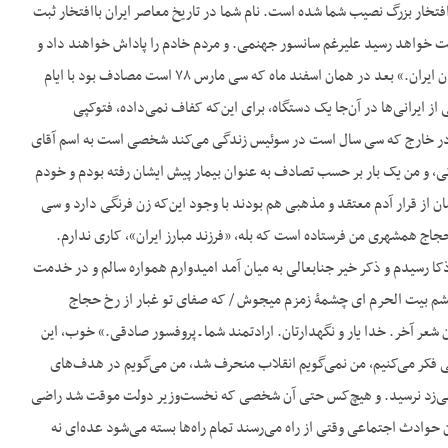
فتخار بزرگ نصیب شما شده است. نام شما در تاریخ معاصر ایران باافتخار ثبت
خواهد شد. آقای عزیز دست از مبارزه برندارید بگویید و بگویید و مطمئن باشید که سخنان شما به گوش ملت خواهد رسید علی‎رغم سانسور جهنمی. و مردم خادم را پاداش خواهند داد و
خائن را مجازات خواهند کرد. موفق باشید. ارادتمند شما فریدون تنکابنی. نویسنده و عضو کانون نویسندگان ایران.» بعد در همان اسفند ماه که سی مارس ۷۸ است مصادف بود با ایام
از ایرانی‌ها در آن‌جا یک دستگاه، برای این‌که کفاف نمی‌داده، فتوکپی
ران در خارج که سی سال است در سوئیس زندگی می‌کند شخصی است به اسم آقای
ی، و من یک بار بر حسب تصادف به عنوان بیمار پیش ایشان رفته بودم و خودم
ان از قرار آدم معتقد و مذهبی هم بودند با وجود این‌که زن فرنگی دارد و سی
حجاج همشهری من فرستاده است که بله، «فرزند مبارز ایران»، کاری ندارم.
ا رسیدم و ذکر خیر جنابعالی به میان آمد امیدوارم همواره سالم و در خدمت
به خلق موفق باشید. استیضاح شما را خواندم و این شعر را دوستم برای شما، آقای حمیدیه خطاب کرده: «چشم بیت الحرم ای چشمۀ زمزم می‎جوش / که صفای تو غبار از رخ حجاج
 شعر آخر. خدا یار و نگهدارتان. ارادتمند شما ـ پروفسور صادقی.» خوب، این
تی فکر می‌کنیم، من نمی‌گویم انقلاب منحرف شد، من می‌گویم در هدف‌های
اد می‌زد نرسید. و هیچ‌کس حتی آن شخصی که نخست‌وزیر دولت موقت شد راضی
 حوادث اجتماعی وقتی از راه می‌رسند تمام راه‌ها بسته می‌شود عده‌ای نه