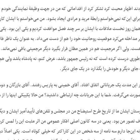
دند اظهار محبت کرد تشکر کرد از اقداماتی که من در جهت وظیفۀ نمایندگی خودم انج
رای این‌که نمی‌خواستم رابطۀ مرید و مرادی ایجاد بشود. من می‌خواستم با ایشان کار
مان روز نخست ملاقات با ایشان بر سر چند فصل موافقت کردیم و یکی این بود. یکی ا
گر مداخله می‌کرد موقعیت روحانیت خود را هم از دست می‌داد. به عنوان یک ناظر فا
هست. ولی اگر مرجعیت هم در همین مظان قرار بگیرد دیگر مرجعیتی باقی نمی‌ماند
 جای دیگر و خودش را بگذارد در یک جای دیگر.
این مدت یک جریاناتی اتفاق افتاد. آقای خمینی به پاریس رفتند. آقای بازرگان و دو
ین جریانات چه ارتباطی داشتید؟ من حالا یکی‎یکی این‎ها را از شما سؤال می‌کنم. با آقای بازرگان و دوستان ایشان چه نوعی ارتباطی داشتید؟
دوستان ایشان ما از تاریخ طرح استیضاح من در مجلس و تلفن‌های تأییدآمیز ایشان و
لاف تصور من بود. یعنی در سه کانون اصلی افکار عمومی من اثر مثبت این را لمس ک
ه این‌جا دارم سه نامه از سه شخص در این کاراکتر که خیلی کوتاه است. یکی اصلاً 