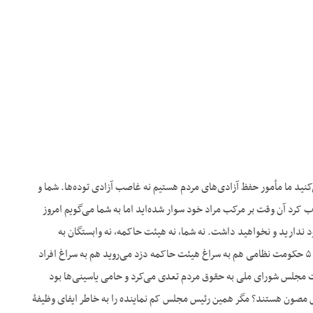
ید ما مأمور حفظ آزادی‌های مردم هستیم نه غاصب آزادی توده‌ها. شما و
 کرد آن وقت بر مرکب مراد خود سوار شده‌اید اما به شما می‌گویم امروز
ود ندارید و نخواهید داشت. نه شما، نه هیئت حاکمه، نه وابستگان به
اردوگاه‌های بین‌المللی. ملت ایران با نیروهای آگاه و سیاسی خود نقش شما را بر ملا خواهد کرد. شما با مادۀ ۵ حکومت نظامی هم به سراغ هیئت حاکمه دزد می‌روید هم به سراغ افراد
ت مجلس شورای ملی به حقوق مردم تعدی می‌کرد و حامی یاسینی‌ها بود
تعرض مصون هستند؟ مگر همین رئیس مجلس کم نماینده را به خاطر ایفای وظیفۀ