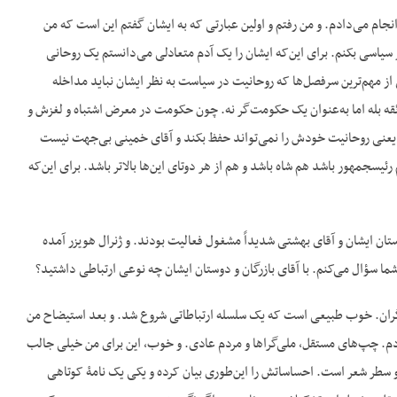
ام می‌دادم. و من رفتم و اولین عبارتی که به ایشان گفتم این است که من
 سیاسی بکنم. برای این‌که ایشان را یک آدم متعادلی می‌دانستم یک روحانی
ز مهم‌ترین سرفصل‌ها که روحانیت در سیاست به نظر ایشان نباید مداخله
ئقه بله اما به‌عنوان یک حکومت‌گر نه. چون حکومت در معرض اشتباه و لغزش و
. یعنی روحانیت خودش را نمی‌تواند حفظ بکند و آقای خمینی بی‌جهت نیست
که صورت قضیه را این‌طوری درست کرده است که نه رئیس جمهور باشد، عرض کنم، نه پادشاه باشد ولی هم رئیس‎جمهور باشد هم شاه باشد و هم از هر دوتای این‌ها بالاتر باشد. برای این‌که
ستان ایشان و آقای بهشتی شدیداً مشغول فعالیت بودند. و ژنرال هویزر آمده
 دیگران. خوب طبیعی است که یک سلسله ارتباطاتی شروع شد. و بعد استیضاح من
ردم. چپ‌های مستقل، ملی‌گراها و مردم عادی. و خوب، این برای من خیلی جالب
دو سطر شعر است. احساساتش را این‌طوری بیان کرده و یکی یک نامۀ کوتاهی