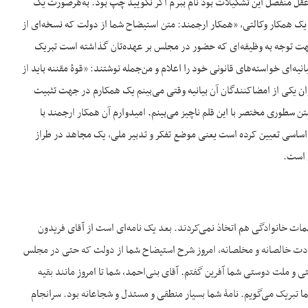
و عقل منفصل این تشکیلات بود نام ببرم اگر نگویید چپ بود. به‌هرصورت یک
ن یک همکار وکالتی، «همکار ارجمند: متن استیضاح شما از دولت که نسخه‌ای از
 جهت توجه به وظیفه‌ای که حضور در مجلس بر عهده‌تان گذاشته است تبریک
ه‌ای خواسته‌های قانونی خود را اعلام و من‌جمله نوشتند: «قوۀ مقننه باید از
نوان یکی از امضاکنندگان آن بیانیه وقتی می‌بینم یک همکارم در جهت تثبیت
تن سطوری مختصر با این قلم ناچیز می‌بینم. امیدوارم آن همکار ارجمند با
 اساسی تعیین کرده است یعنی موضع تفکر و تدبیر ملی، یک مجاهد در طراز
ی است.
 خانوادگی هم اتخاذ نمی‌کردند. بعد یک نامه‌ای است از آقای فریدون
ارادت خالصانه و مخلصانه، امروز شرح استیضاح شما از دولت که حتی در مجلس
و ملت دوستی شما آفرین گفتم. آقای بنی‌احمد، شما تا امروز مانند بقیه
ما تبریک می‌گویم. نامۀ شما بسیار منطقی و مستدل و شجاعانه بود. سرانجام