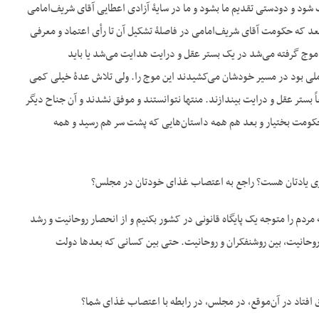
 شود و دودستی تقدیم ما بشود و ما در سایۀ آزادی اعطایی آقای شریف‌امامی
ه بعد که حکومت آقای شریف‌امامی در فاصلۀ تشکیل آن تا رأی اعتماد و معرفی
اید این موج گرفته می‌شد در یک بستر عقل و درایت هدایت می‌شد یا باید
ملی بود در مسیر خودشان می‌کشیدند این موج را. ولی تلاش عدۀ خیلی کمی
اً بستر عقل و درایت بیندازند. منتها نتوانستند و موفق نشدند و آن جناح دیگر
کومت بختیار و بعد هم همه داستان‌هایی که پشت سر هم رسید و همه
چیزی یادتان هست؟ راجع به اعتصاب غذای خودتان در مجلس؟
 مردم را متوجه یک پایگاه قانونی در کشور بکنیم و از انحصار روحانیت و رشد
 روحانیت، بین روشنفکران و روحانیت. حتی بین کسانی که بعدها دولت
ق افتاد در آن‌موقع، در مجلس، در رابطه با اعتصاب غذای شما؟