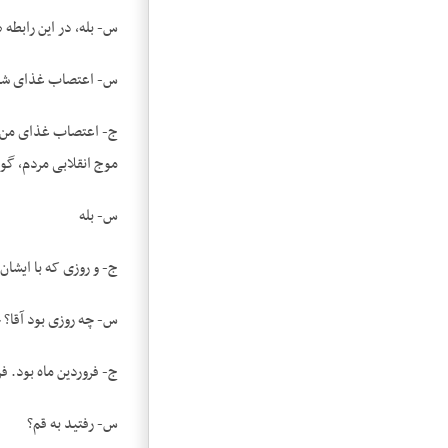
س- بله، در این رابطه 
س- اعتصاب غذای شما 
ج- اعتصاب غذای من عر
موج انقلابی مردم، گوش
س- بله
ج- و روزی که با ایشان
س- چه روزی بود آقا؟ 
ج- فروردین ماه بود. فروردین ۵۷. برای این‌ک
س- رفتید به قم؟