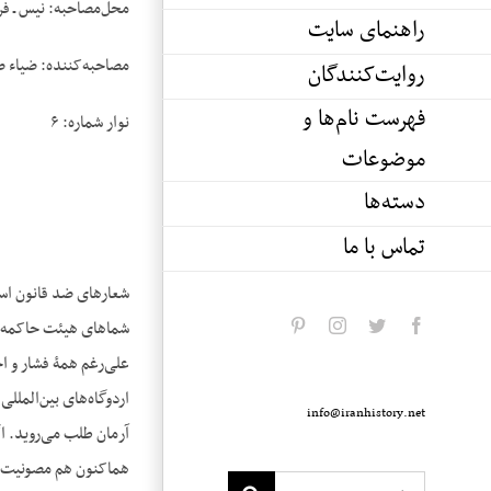
محل‌مصاحبه: نیس ـ فر
راهنمای سایت
مصاحبه‌کننده: ضیاء 
روایت‌کنندگان
فهرست نام‌ها و
نوار شماره: ۶
موضوعات
دسته‌ها
تماس با ما
شعارهای ضد قانون اسا
شماهای هیئت حاکمه فقط
pinterest
instagram
twitter
facebook
علی‌رغم همۀ فشار و اخ
info@iranhistory.net
آرمان طلب می‌روید. ا
هم‎اکنون هم مصونیت