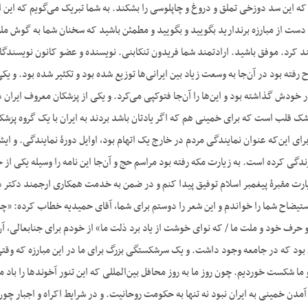
ه این سد دوزخی تملق و دروغ و چاپلوسی را بشکند. به شما تبریک می‌گویم که این ا
ته بود در آن‌جا به وسعت زیاد بین ایرانی‌ها توزیع شده بود و تکثیر شده بود. و یکی 
خودش گذاشته بود و این‌ها را آن‌جا فتوکپی می‌کرد. و یکی از پزشکان معروف ای
ک قلب است که برای خمینی هم که اگر یادتان باشد بردند به ایران با یک گروه پزشک
برای این‌که عنوان نمایندگی مردم در خارج یک اتهام بود، اوایل دورۀ نمایندگی. و ایش
ی کرده است. به زیارت مکه رفته بود مراسم حج و آن‌جا این نامه را وسیله یکی از 
ارت مقبرۀ پیغمبر اسلام توفیق پیدا کنم و در ضمن به خدمت همکاری ارجمند دکتر ذک
 حرف خود و ملت ما / که نوای خوشت از یاد برد ذلت ما» از خودم برای جنابعالی، آن
 بود که در جامعه وجود داشت. و یک سرشکستگی بزرگ برای ما در این مبارزه که وق
شکست خوردیم. چون روز ما به روز محافل بین‌المللی که این تنور آخوندها را ب
دن خمینی به ایران نبود نه تنها به حکومت روحانیت. و در شرایط اکراه و اجبار چون