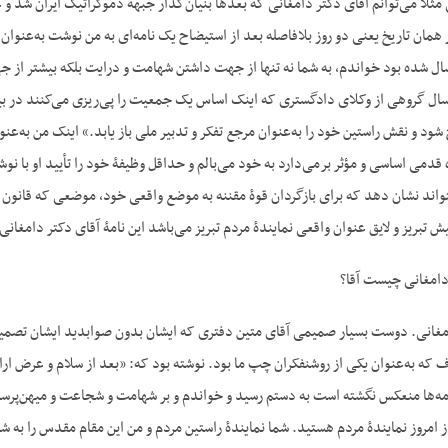
مثلاً می‌توانم آقای دکتر دامغانی که بعدها بنیان‌گذار جبهه دموکراتیک ایران شد 
 همان تاریخ یعنی دو روز بلافاصله بعد از استیضاح یک نامه‌ای به من نوشت به‌عنوا
سال شده بود خواندم، به شما نه تنها از جهت داشتن شهامت و درایت بلکه بیشتر از
سال گروهی از وکلای دادگستری که اینک اساس یک جمعیت را پی‌ریزی می‌کنند در بیانی
ود و نقش راستین خود را به‌عنوان مرجع تفکر و تدبیر ملی باز یابد.» اینک من به‌ع
قدمی اساسی و مؤثر برمی‌دارد به خود می‌بالم و حداقل وظیفۀ خود را تأیید او با نوش
تواند نشان دهد که برای بازگردان قوۀ مقننه به موضع واقعی خود، موضعی که قانون
 تبریز و لایق عنوان واقعی نمایندۀ مردم تبریز می‌باشد این نامۀ آقای دکتر دامغان
امغانی چیست آقا؟
انی. دوست بسیار صمیمی آقای متین دفتری که ایشان بدون صوابدید ایشان تصمیمات
ف که به‌عنوان یکی از روشنفکران چپ ما بود. نوشته بود که: «بعد از سلام و عرض 
مه‌ها منعکس نگشته است به دستم رسید و خواندم و بر شهامت و شجاعت و میهن‌پرستی 
ز امروز نمایندۀ مردم هستید. شما نمایندۀ راستین مردم و من این مقام مقدس را به ش