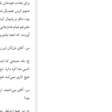
برای نجات خودشان بلکه
متهم کردن همدیگر باشد
بود، ناظر بر پایمال ک
علی‎رغم تمام فشاره
آوردند که امضا بکنم و
س- آقای بازرگان این ر
ج- بله. صبحی که ایشا
کسی مذاکره دارد. تی
هیچ کاری نمی‌کند هیچ اشتب
س- آقای بنی‌احمد، ارت
بود؟
ج- من هیچ ارتباطی ندا