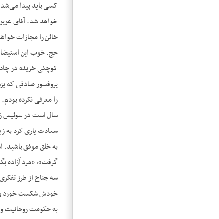
کسی باید پیدا می‌شد ک
حج. خوب این استیضاح رف
کوچکی خریده در چادر 
پروفسور صادقی که پزش
را معرفی نکرده بودم. 
سال است در سوئیس زندگ
سعادت یاری کرد به زی
گرفت»، «مرد آزاده بگو
سه جناح از طرز تفکری
خودش شکست خورد و ما 
به حکومت روحانیت و آم