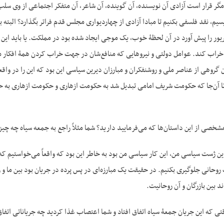
گر قرار است آزادی آن نویسنده، آن گوینده، آن شاعر، آن متفکر اجتماعی از وی سلب
یسیم، نقد فلسفی بکنیم تا مبادا آزادی از چهاردیواری مجلس قدم فراتر بگذارد؟ البت
جلس وقایع ۱۷ شهریور را پیش آورد در آن لحظۀ خوب، یک موجی ایجاد شده بود در مملکت. یا ب
 خراب کند. عوامل دولتی و نیروهایی که منافع‌شان در جهت خراب کردن همۀ افکار 
ن گروهی از عناصر ملی و روشنفکران و مبارزان دیرین سیاسی این بود که این را در واقع
ا آن‌جا که حکومت شریف امامی تبدیل شد به حکومت ازهاری و حکومت ازهاری به ح
صی از این داستان‌ها که می‌فرمایید دارید؟ شما مثلاً راجع به جمعه سیاه چه 
 این ژست سیاسی من، این کار سیاسی من بود به خاطر این بود که واقعاً می‌خواستیم که
روحانی جلوگیری بکنیم. در حقیقت یک مبارزه‌ای در پس پرده در جریان بود بین ما و
د بین بازرگان و آن روحانیت.
ی که این جریان جمعۀ سیاه اتفاق افتاد و شما اعتصاب غذا کردید چه جریاناتی اتفا