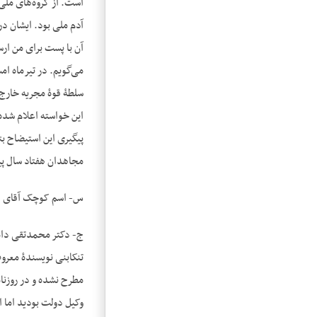
است. از گروه‌های ملی 
آدم ملی بود. ایشان در
آن با پست برای من ار
می‌گویم. در تیرماه ام
سلطۀ قوۀ مجریه خارج ش
این خواسته اعلام شده 
پیگیری این استیضاح ب
مجاهدان هفتاد سال پیش
س- اسم کوچک آقای د
ج- دکتر محمدتقی دامغ
تنکابنی نویسندۀ معرو
مطرح نشده و در روزنا
وکیل دولت بودید اما ا