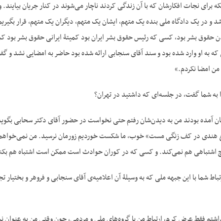
 برای نجات افکارشان که با آن زندگی کردند ناچار می‌شوند در کنار جریان بیایند. و
 و در یک دادگاه ملی بنده یک متهم، ایشان یک متهم، دیگران یک متهم، قرار بگیریم 
ردن حقوق بشر بود، کسی که رئیس حقوق بشر ایران بود کمیتۀ ایرانی حقوق بشر بود کم
ایی که به او وارد شده بود و سند آقای سنجابی ارائه شده بود حاضر به امضایی نشد و گ
 من امضا نکردم.»
ا به شما گفت، در جلسه‌ای که داشتید در تهران؟
ن آمده بودند من به دیدن‌شان رفتم حتی نخواست در حضور آقای دکتر سحابی بگوید ر
غ هندی در کف زنگی مست» خوب، ما شکست خوردیم زورمان نرسید. من نمی‌خواهم بگ
اهی هم نمی‌کند. و کسی که در کوران حوادث است ممکن است اشتباه هم بکند ولی در این مورد به‎خصوص شکس
باط شما با این جبهه ملی که به وسیلۀ آن اعلامیه‌ی آقای سنجابی و فروهر و بختیار 
شتم فقط عرض کرم، ارتباط من با گروه‌های ملی و مردمی، چون وقتی من به عنوان نما